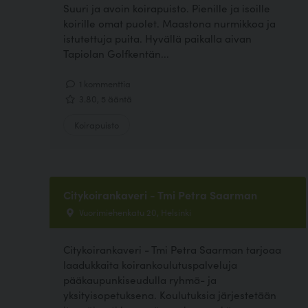
Suuri ja avoin koirapuisto. Pienille ja isoille
koirille omat puolet. Maastona nurmikkoa ja
istutettuja puita. Hyvällä paikalla aivan
Tapiolan Golfkentän...
1 kommenttia
3.80, 5 ääntä
Koirapuisto
Citykoirankaveri - Tmi Petra Saarman
Vuorimiehenkatu 20, Helsinki
Citykoirankaveri - Tmi Petra Saarman tarjoaa
laadukkaita koirankoulutuspalveluja
pääkaupunkiseudulla ryhmä- ja
yksityisopetuksena. Koulutuksia järjestetään