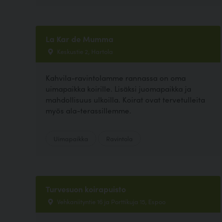
La Kar de Mumma
Keskustie 2, Hartola
Kahvila-ravintolamme rannassa on oma
uimapaikka koirille. Lisäksi juomapaikka ja
mahdollisuus ulkoilla. Koirat ovat tervetulleita
myös ala-terassillemme.
Uimapaikka
Ravintola
Turvesuon koirapuisto
Vehkaniityntie 16 ja Porttikuja 15, Espoo