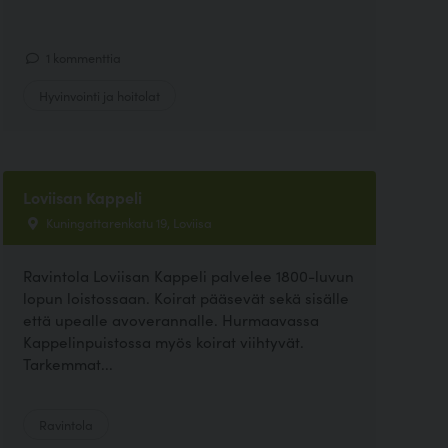
1 kommenttia
Hyvinvointi ja hoitolat
Loviisan Kappeli
Kuningattarenkatu 19, Loviisa
Ravintola Loviisan Kappeli palvelee 1800-luvun
lopun loistossaan. Koirat pääsevät sekä sisälle
että upealle avoverannalle. Hurmaavassa
Kappelinpuistossa myös koirat viihtyvät.
Tarkemmat...
Ravintola