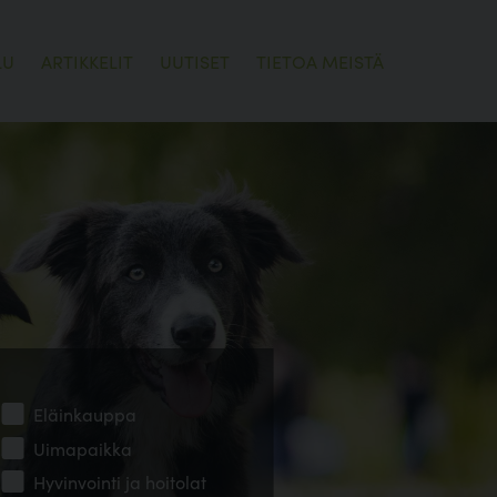
LU
ARTIKKELIT
UUTISET
TIETOA MEISTÄ
Eläinkauppa
Uimapaikka
Hyvinvointi ja hoitolat