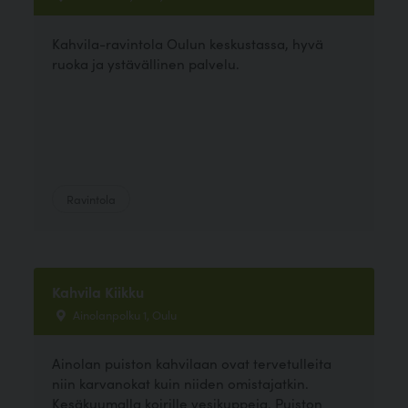
Kahvila-ravintola Oulun keskustassa, hyvä
ruoka ja ystävällinen palvelu.
Ravintola
Kahvila Kiikku
Ainolanpolku 1, Oulu
Ainolan puiston kahvilaan ovat tervetulleita
niin karvanokat kuin niiden omistajatkin.
Kesäkuumalla koirille vesikuppeja. Puiston