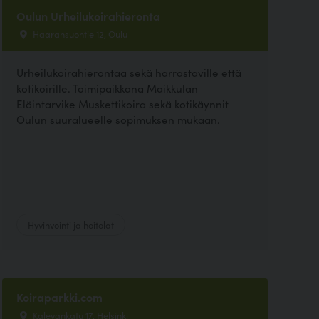
Oulun Urheilukoirahieronta
Haaransuontie 12, Oulu
Urheilukoirahierontaa sekä harrastaville että
kotikoirille. Toimipaikkana Maikkulan
Eläintarvike Muskettikoira sekä kotikäynnit
Oulun suuralueelle sopimuksen mukaan.
Hyvinvointi ja hoitolat
Koiraparkki.com
Kalevankatu 17, Helsinki