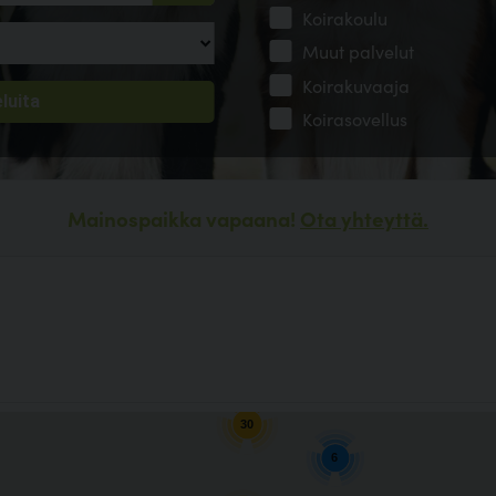
Koirakoulu
Muut palvelut
Koirakuvaaja
Koirasovellus
Mainospaikka vapaana!
Ota yhteyttä.
10
30
6