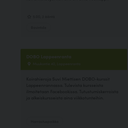
5.00, 2 ääntä
Ravintola
DOBO Lappeenranta
Muukontie 40, Lappeenranta
Koirahieroja Suvi Miettisen DOBO-kurssit
Lappeenrannassa. Tulevista kursseista
ilmoitetaan Facebookissa. Tutustumiskerroista
ja alkeiskursseista aina viikkotunteihin.
Harrastuspaikka