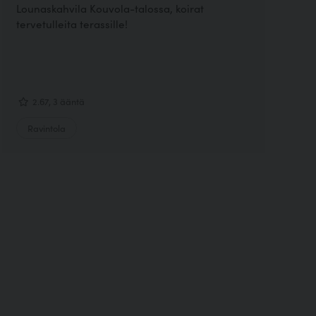
Lounaskahvila Kouvola-talossa, koirat
tervetulleita terassille!
2.67, 3 ääntä
Ravintola