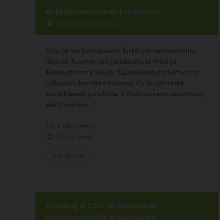
Kirkkojärvenrannan koirapuisto
Kylävainionkuja, Espoo
Uusi ja iso koirapuisto Kirkkojärvenrannalla,
lähellä Tuomarilan jalkapallokenttiä ja
Kirkkojärven koulua. Kulovalkeasta tultaessa
jalkapallokenttien takana, Kirkkojärveltä
käveltäessä puistotietä Kulovalkean suuntaan,
skeittiparkin...
3 kommenttia
3.33, 3 ääntä
Koirapuisto
DiivaDog & Co:n verkkokaupan
varastomyymälä ja noutopiste