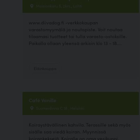
Moisionkatu 6, 2krs., Lahti
www.diivadog.fi -verkkokaupan
varastomyymälä ja noutopiste. Voit noutaa
tilaamasi tuotteet tai tulla varasto-ostoksille.
Paikalla ollaan yleensä arkisin klo 13 - 18....
Eläinkauppa
Café Vanille
Suomenlinna C 18 , Helsinki
Koiraystävällinen kahvila. Terassille sekä myös
sisälle saa viedä koiran. Myynnissä
koirankeksejä. Koiralle on oma vesikuppi.