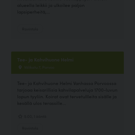
alueella leikkii ja ulkoilee paljon
lapsiperheitä,...
Ravintola
Tee- ja Kahvihuone Helmi
Välikatu 7, Porvoo
Tee- ja Kahvihuone Helmi Vanhassa Porvoossa
tarjoaa keisarillisia kahvilapalveluja 1700-luvun
lopun tyyliin. Koirat ovat tervetullleita sisälle ja
kesällä ulos terassille...
5.00, 1 ääntä
Ravintola