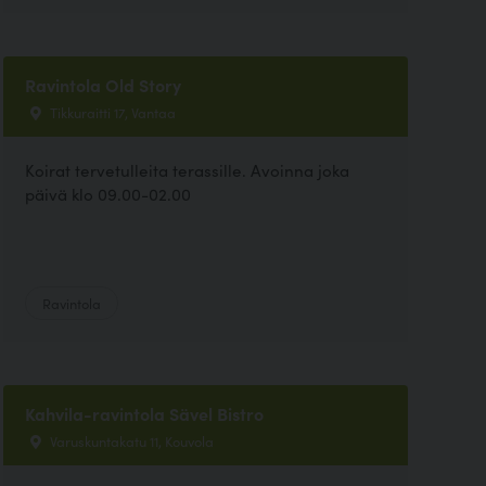
Ravintola Old Story
Tikkuraitti 17, Vantaa
Koirat tervetulleita terassille. Avoinna joka
päivä klo 09.00-02.00
Ravintola
Kahvila-ravintola Sävel Bistro
Varuskuntakatu 11, Kouvola