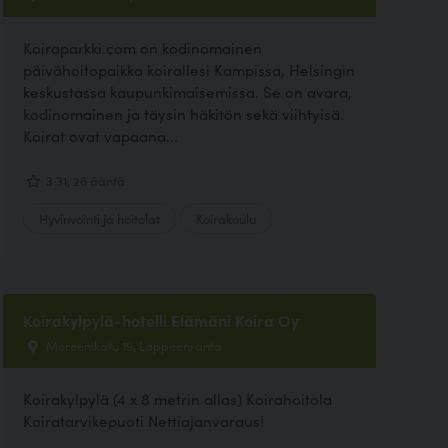
Koiraparkki.com on kodinomainen
päivähoitopaikka koirallesi Kampissa, Helsingin
keskustassa kaupunkimaisemissa. Se on avara,
kodinomainen ja täysin häkitön sekä viihtyisä.
Koirat ovat vapaana...
3.31, 26 ääntä
Hyvinvointi ja hoitolat
Koirakoulu
Koirakylpylä-hotelli Elämäni Koira Oy
Moreenikatu 19, Lappeenranta
Koirakylpylä (4 x 8 metrin allas) Koirahoitola
Koiratarvikepuoti Nettiajanvaraus!