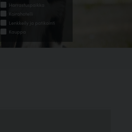
Harrastuspaikka
Koirahotelli
Lenkkeily ja patikointi
Kauppa