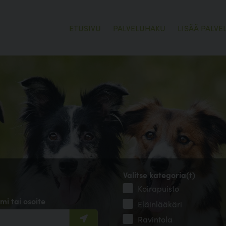
ETUSIVU
PALVELUHAKU
LISÄÄ PALVE
Valitse kategoria(t)
Koirapuisto
mi tai osoite
Eläinlääkäri
Ravintola