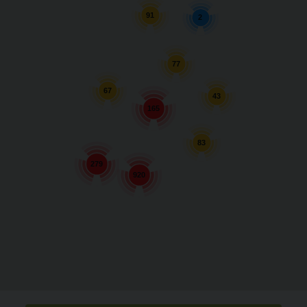
91
2
77
67
43
165
83
279
920