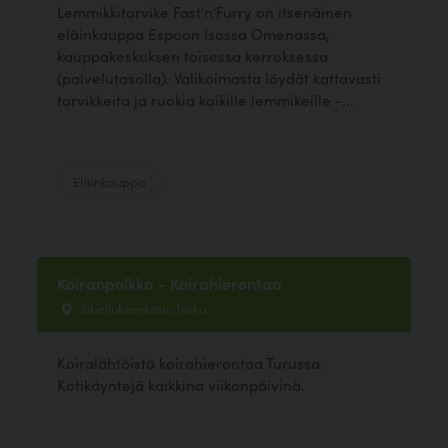
Lemmikkitarvike Fast'n'Furry on itsenäinen
eläinkauppa Espoon Isossa Omenassa,
kauppakeskuksen toisessa kerroksessa
(palvelutasolla). Valikoimasta löydät kattavasti
tarvikkeita ja ruokia kaikille lemmikeille -...
Eläinkauppa
Koiranpolkka - Koirahierontaa
Sibeliuksenkatu, Turku
Koiralähtöistä koirahierontaa Turussa.
Kotikäyntejä kaikkina viikonpäivinä.