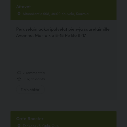
Aitovet
Aitomäentie 998, 45100 Kouvola, Kouvola
Peruseläinlääkäripalvelut pien-ja suureläimille
Avoinna: Ma-to klo 8-18 Pe klo 8-17
2 kommenttia
3.07, 15 ääntä
Eläinlääkäri
Cafe Rooster
Torikatu 26, Oulu, Oulu