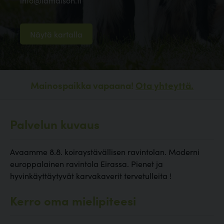
info@lamaison.fi
Näytä kartalla
Mainospaikka vapaana!
Ota yhteyttä.
Palvelun kuvaus
Avaamme 8.8. koiraystävällisen ravintolan. Moderni
europpalainen ravintola Eirassa. Pienet ja
hyvinkäyttäytyvät karvakaverit tervetulleita !
Kerro oma mielipiteesi