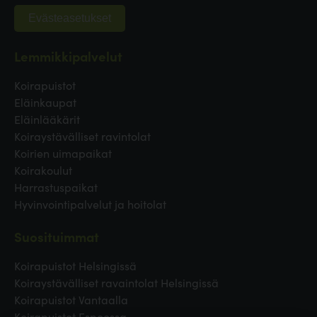
Evästeasetukset
Lemmikkipalvelut
Koirapuistot
Eläinkaupat
Eläinlääkärit
Koiraystävälliset ravintolat
Koirien uimapaikat
Koirakoulut
Harrastuspaikat
Hyvinvointipalvelut ja hoitolat
Suosituimmat
Koirapuistot Helsingissä
Koiraystävälliset ravaintolat Helsingissä
Koirapuistot Vantaalla
Koirapuistot Espoossa