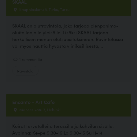
SKAAL
Kauppiaskatu 5, Turku, Turku
SKAAL on olutravintola, joka tarjoaa pienpanimo-
oluita laajalle yleisölle. Lisäksi SKAAL tarjoaa
herkullisen menun olutsuosituksineen. Ravintolassa
voi myös nauttia hyvästä viinilasillisesta,...
1 kommenttia
Ravintola
Encanto - Art Cafe
Maneesikatu 3, Helsinki
Koirat tervetulleita terassille ja kahvilan sisälle.
Avoinna: Ke-pe 9.30-16 La 9.30-15 Su 11-14.