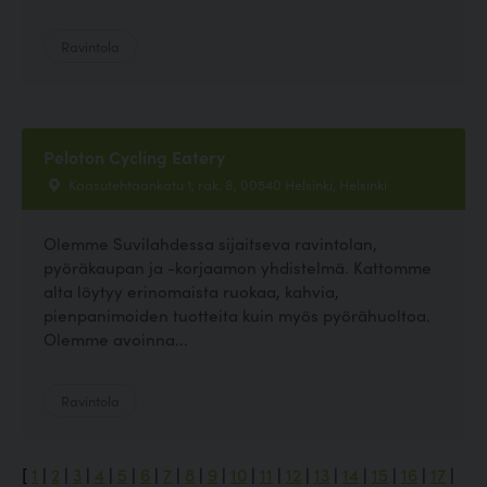
Ravintola
Peloton Cycling Eatery
Kaasutehtaankatu 1, rak. 8, 00540 Helsinki, Helsinki
Olemme Suvilahdessa sijaitseva ravintolan,
pyöräkaupan ja -korjaamon yhdistelmä. Kattomme
alta löytyy erinomaista ruokaa, kahvia,
pienpanimoiden tuotteita kuin myös pyörähuoltoa.
Olemme avoinna...
Ravintola
[
1
|
2
|
3
|
4
|
5
|
6
|
7
|
8
|
9
|
10
|
11
|
12
|
13
|
14
|
15
|
16
|
17
|