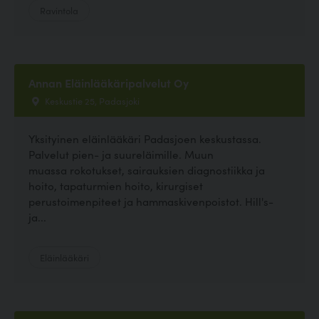
Ravintola
Annan Eläinlääkäripalvelut Oy
Keskustie 25, Padasjoki
Yksityinen eläinlääkäri Padasjoen keskustassa.
Palvelut pien- ja suureläimille. Muun
muassa rokotukset, sairauksien diagnostiikka ja
hoito, tapaturmien hoito, kirurgiset
perustoimenpiteet ja hammaskivenpoistot. Hill's-
ja...
Eläinlääkäri