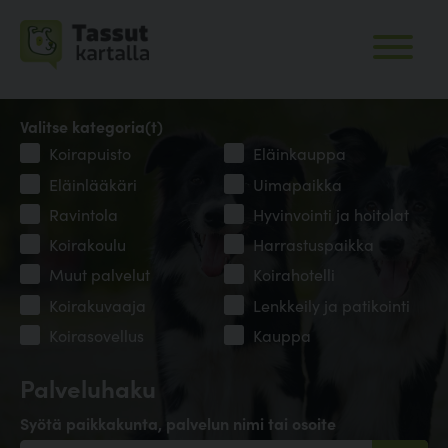
Valitse kategoria(t)
Koirapuisto
Eläinkauppa
Eläinlääkäri
Uimapaikka
Ravintola
Hyvinvointi ja hoitolat
Koirakoulu
Harrastuspaikka
Muut palvelut
Koirahotelli
Koirakuvaaja
Lenkkeily ja patikointi
Koirasovellus
Kauppa
Palveluhaku
Syötä paikkakunta, palvelun nimi tai osoite