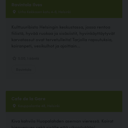
Ravintola Ilves
Urho Kekkosen katu 4-6, Helsinki
Kulttuuribisto Helsingin keskustassa, jossa rentoa
fiilistä, hyvää ruokaa ja sisäsiistit, hyvinkäyttäytyvät
karvatassut ovat tervetulleita! Tarjolla rapsutuksia,
koiranpeti, vesikulhot ja ajoittain...
5.00, 1 ääntä
Ravintola
Cafe de la Gare
Kauppalantie 48, Helsinki
Kiva kahvila Huopalahden aseman vieressä. Koirat
bienvenues sekä sisälle että ulkopöytään!