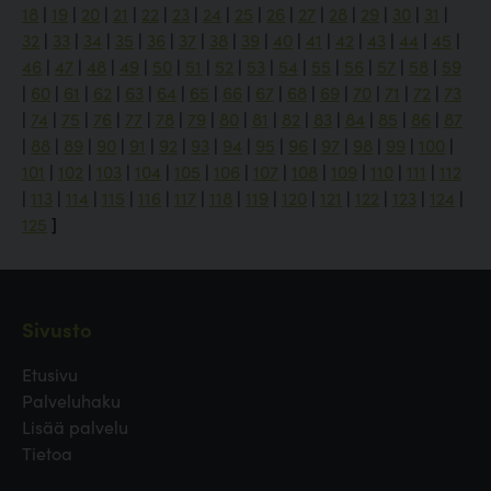
18
|
19
|
20
|
21
|
22
|
23
|
24
|
25
|
26
|
27
|
28
|
29
|
30
|
31
|
32
|
33
|
34
|
35
|
36
|
37
|
38
|
39
|
40
|
41
|
42
|
43
|
44
|
45
|
46
|
47
|
48
|
49
|
50
|
51
|
52
|
53
|
54
|
55
|
56
|
57
|
58
|
59
|
60
|
61
|
62
|
63
|
64
|
65
|
66
|
67
|
68
|
69
|
70
|
71
|
72
|
73
|
74
|
75
|
76
|
77
|
78
|
79
|
80
|
81
|
82
|
83
|
84
|
85
|
86
|
87
|
88
|
89
|
90
|
91
|
92
|
93
|
94
|
95
|
96
|
97
|
98
|
99
|
100
|
101
|
102
|
103
|
104
|
105
|
106
|
107
|
108
|
109
|
110
|
111
|
112
|
113
|
114
|
115
|
116
|
117
|
118
|
119
|
120
|
121
|
122
|
123
|
124
|
125
]
Sivusto
Etusivu
Palveluhaku
Lisää palvelu
Tietoa