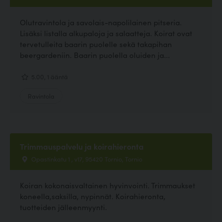
Olutravintola ja savolais-napolilainen pitseria.
Lisäksi listalla alkupaloja ja salaatteja. Koirat ovat
tervetulleita baarin puolelle sekä takapihan
beergardeniin. Baarin puolella oluiden ja...
5.00, 1 ääntä
Ravintola
Trimmauspalvelu ja koirahieronta
Opastinkatu 1 , v17, 95420 Tornio, Tornio
Koiran kokonaisvaltainen hyvinvointi. Trimmaukset
koneella,saksilla, nypinnät. Koirahieronta,
tuotteiden jälleenmyynti.