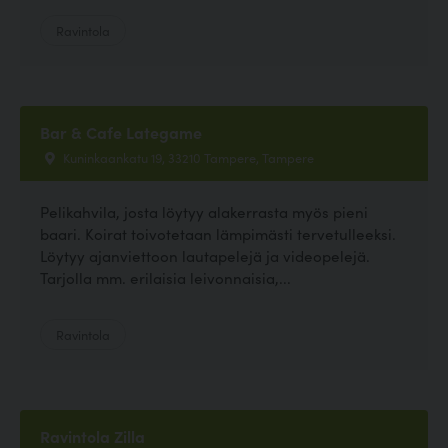
Ravintola
Bar & Cafe Lategame
Kuninkaankatu 19, 33210 Tampere, Tampere
Pelikahvila, josta löytyy alakerrasta myös pieni
baari. Koirat toivotetaan lämpimästi tervetulleeksi.
Löytyy ajanviettoon lautapelejä ja videopelejä.
Tarjolla mm. erilaisia leivonnaisia,...
Ravintola
Ravintola Zilla