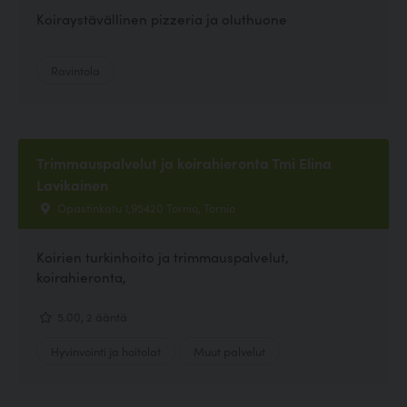
Koiraystävällinen pizzeria ja oluthuone
Ravintola
Trimmauspalvelut ja koirahieronta Tmi Elina
Lavikainen
Opastinkatu 1,95420 Tornio, Tornio
Koirien turkinhoito ja trimmauspalvelut,
koirahieronta,
5.00, 2 ääntä
Hyvinvointi ja hoitolat
Muut palvelut