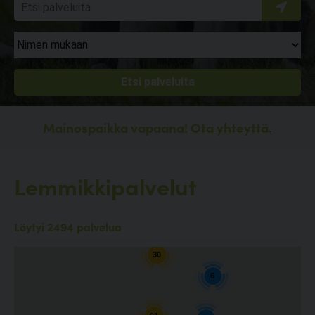
Mainospaikka vapaana!
Ota yhteyttä.
Lemmikkipalvelut
10
Löytyi 2494 palvelua
30
6