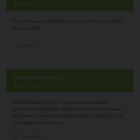
Kielotie 14, Vantaa
Ravintolamme liiketiloihin ovat koirat tervetulleita
myös sisälle.
Ravintola
Eläinklinikka Morelius
Kyösti Kallion tie 2, Helsinki
Eläinklinikka Morelius tarjoaa ensiluokkaista
palvelua lemmikillesi. Kodinomaiset toimitilamme
sijaitsevat keskeisellä paikalla Sipoon Nikkilässä ja
Helsingin Kulosaaressa.
1 kommenttia