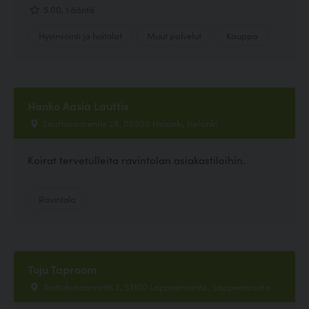
5.00, 1 ääntä
Hyvinvointi ja hoitolat
Muut palvelut
Kauppa
Hanko Aasia Lauttis
Lauttasaarentie 28, 00200 Helsinki, Helsinki
Koirat tervetulleita ravintolan asiakastiloihin.
Ravintola
Tuju Taproom
Soittokunnanraitti 2, 53100 Lappeenranta , Lappeenranta