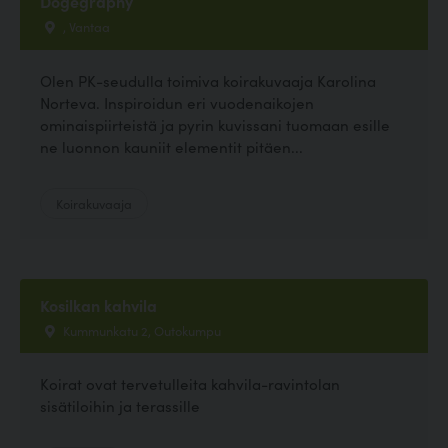
Dogegraphy
, Vantaa
Olen PK-seudulla toimiva koirakuvaaja Karolina
Norteva. Inspiroidun eri vuodenaikojen
ominaispiirteistä ja pyrin kuvissani tuomaan esille
ne luonnon kauniit elementit pitäen...
Koirakuvaaja
Kosilkan kahvila
Kummunkatu 2, Outokumpu
Koirat ovat tervetulleita kahvila-ravintolan
sisätiloihin ja terassille