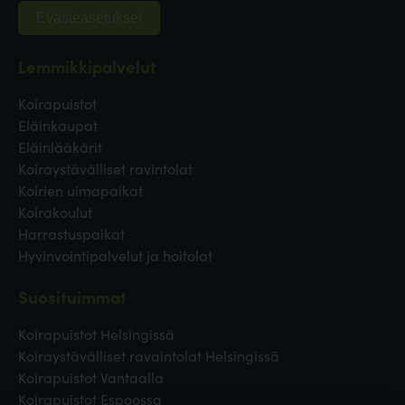
Evästeasetukset
Lemmikkipalvelut
Koirapuistot
Eläinkaupat
Eläinlääkärit
Koiraystävälliset ravintolat
Koirien uimapaikat
Koirakoulut
Harrastuspaikat
Hyvinvointipalvelut ja hoitolat
Suosituimmat
Koirapuistot Helsingissä
Koiraystävälliset ravaintolat Helsingissä
Koirapuistot Vantaalla
Koirapuistot Espoossa