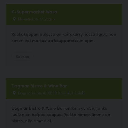
K-Supermarket Wasa
Klemetinkatu 17, Vaasa
Ruokakaupan aulassa on koirakärry, jossa karvainen
kaveri voi matkustaa kauppareissun ajan.
Kauppa
Dagmar Bistro & Wine Bar
Dagmarinkatu 4, 00100 Helsinki, Helsinki
Dagmar Bistro & Wine Bar on kuin ystävä, jonka
luokse on helppo saapua. Vaikka nimessämme on
bistro, niin emme ei...