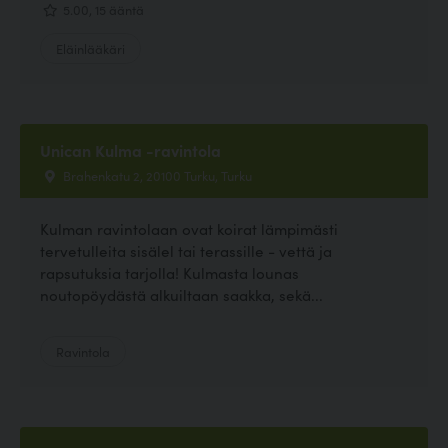
5.00, 15 ääntä
Eläinlääkäri
Unican Kulma -ravintola
Brahenkatu 2, 20100 Turku, Turku
Kulman ravintolaan ovat koirat lämpimästi
tervetulleita sisälel tai terassille - vettä ja
rapsutuksia tarjolla! Kulmasta lounas
noutopöydästä alkuiltaan saakka, sekä...
Ravintola