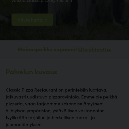
valkea.classicpizza@restel.fi
Näytä kartalla
Mainospaikka vapaana!
Ota yhteyttä.
Palvelun kuvaus
Classic Pizza Restaurant on perinteisiin luottava,
jatkuvasti uudistuva pizzaravintola. Emme ole pelkkä
pizzeria, vaan tarjoamme kokonaiselämyksen:
Viihtyisän ympäristön, ystävällisen vastaanoton,
tyylikkään tarjoilun ja herkullisen ruoka- ja
juomaelämyksen.