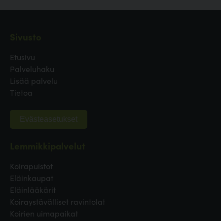
Sivusto
Etusivu
Palveluhaku
Lisää palvelu
Tietoa
Evästeasetukset
Lemmikkipalvelut
Koirapuistot
Eläinkaupat
Eläinlääkärit
Koiraystävälliset ravintolat
Koirien uimapaikat