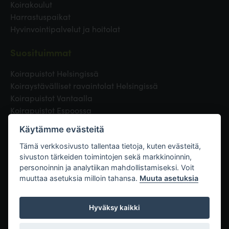
Koirakoulut
Harrastuspaikat
Hyvinvointipalvelut ja hoitolat
Suosituimmat
Koirapuistot Helsingissä
Koiraystävälliset ravaintolat Helsingissä
Koirapuistot Vantaalla
Koirapuistot Espoossa
Koirapuistot Turussa
Käytämme evästeitä
Eläinlääkäri Helsingissä
Koirapuistot Tampereella
Tämä verkkosivusto tallentaa tietoja, kuten evästeitä,
sivuston tärkeiden toimintojen sekä markkinoinnin,
personoinnin ja analytiikan mahdollistamiseksi. Voit
Linkit
muuttaa asetuksia milloin tahansa.
Muuta asetuksia
Hyväksy kaikki