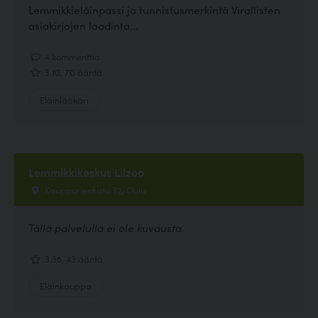
Lemmikkieläinpassi ja tunnistusmerkintä Virallisten
asiakirjojen laadinta...
4 kommenttia
3.10, 70 ääntä
Eläinlääkäri
Lemmikkikeskus Lilzoo
Kauppurienkatu 32, Oulu
Tällä palvelulla ei ole kuvausta.
3.35, 43 ääntä
Eläinkauppa