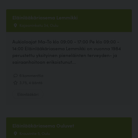
Eläinlääkäriasema Lemmikki
Kajaaninkatu 34, Oulu
Aukioloajat Ma-To klo 09:00 - 17:00 Pe klo 09:00 -
14:00 Eläinlääkäriasema Lemmikki on vuonna 1984
perustettu yksityinen pieneläinten terveyden- ja
sairaanhoitoon erikoistunut...
6 kommenttia
3.75, 4 ääntä
Eläinlääkäri
Eläinlääkäriasema Ouluvet
Krouvintie 5, Oulu