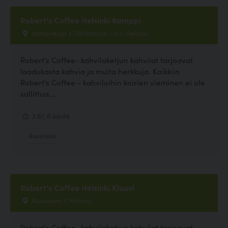
Robert's Coffee Helsinki Kamppi
Kampinkuja 2, Sähkötalon 1. krs, Helsinki
Robert's Coffee- kahvilaketjun kahvilat tarjoavat
laadukasta kahvia ja muita herkkuja. Kaikkiin
Robert's Coffee - kahviloihin koirien vieminen ei ole
sallittua....
3.67, 6 ääntä
Ravintola
Robert's Coffee Helsinki Kluuvi
Kluuvikatu 7, Helsinki
Robert's Coffee- kahvilaketjun kahvilat tarjoavat