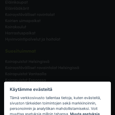
Eläinkaupat
Eläinlääkärit
Koiraystävälliset ravintolat
Koirien uimapaikat
Koirakoulut
Harrastuspaikat
Hyvinvointipalvelut ja hoitolat
Suosituimmat
Koirapuistot Helsingissä
Koiraystävälliset ravaintolat Helsingissä
Koirapuistot Vantaalla
Koirapuistot Espoossa
Koirapuistot Turussa
Käytämme evästeitä
Eläinlääkäri Helsingissä
Koirapuistot Tampereella
Tämä verkkosivusto tallentaa tietoja, kuten evästeitä,
sivuston tärkeiden toimintojen sekä markkinoinnin,
personoinnin ja analytiikan mahdollistamiseksi. Voit
Linkit
muuttaa asetuksia milloin tahansa.
Muuta asetuksia