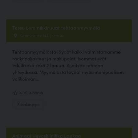
Tessu Lemmikkiruuat tehtaanmyymälä
Suhmurantie 143, Joensuu
Tehtaanmyymälästä löydät kaikki valmistamamme
raakapakasteet ja makupalat. Isommat erät
edullisesti sekä 2 laatua. Sijaitsee tehtaan
yhteydessä. Myymälästä löydät myös monipuolisen
valikoiman...
4.00, 4 ääntä
Eläinkauppa
Animagi Hevosklinikka Laukaa