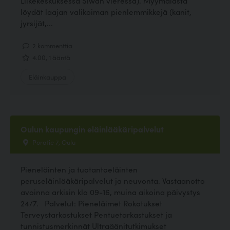
Liikekeskuksessa Siwan vieressä). Myymälästä
löydät laajan valikoiman pienlemmikkejä (kanit,
jyrsijät,...
2 kommenttia
4.00, 1 ääntä
Eläinkauppa
Oulun kaupungin eläinlääkäripalvelut
Poratie 7, Oulu
Pieneläinten ja tuotantoeläinten
peruseläinlääkäripalvelut ja neuvonta. Vastaanotto
avoinna arkisin klo 09-16, muina aikoina päivystys
24/7. Palvelut: Pieneläimet Rokotukset
Terveystarkastukset Pentuetarkastukset ja
tunnistusmerkinnät Ultraäänitutkimukset