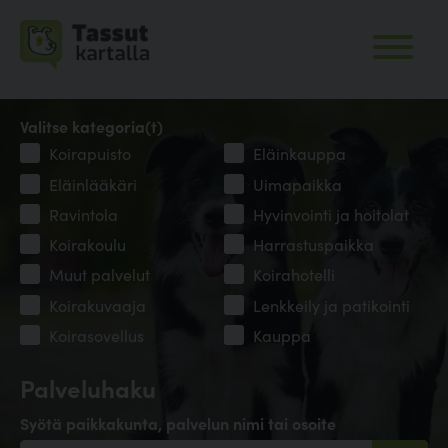
Valitse kategoria(t)
Koirapuisto
Eläinkauppa
Eläinlääkäri
Uimapaikka
Ravintola
Hyvinvointi ja hoitolat
Koirakoulu
Harrastuspaikka
Muut palvelut
Koirahotelli
Koirakuvaaja
Lenkkeily ja patikointi
Koirasovellus
Kauppa
Palveluhaku
Syötä paikkakunta, palvelun nimi tai osoite