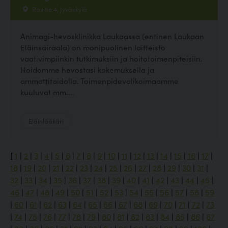
Ravitie 4, Jyväskylä
Animagi-hevosklinikka Laukaassa (entinen Laukaan
Eläinsairaala) on monipuolinen laitteisto
vaativimpiinkin tutkimuksiin ja hoitotoimenpiteisiin.
Hoidamme hevostasi kokemuksella ja
ammattitaidolla. Toimenpidevalikoimaamme
kuuluvat mm....
Eläinlääkäri
[
1
|
2
|
3
|
4
|
5
|
6
|
7
|
8
|
9
|
10
|
11
|
12
|
13
|
14
|
15
|
16
|
17
|
18
|
19
|
20
|
21
|
22
|
23
|
24
|
25
|
26
|
27
|
28
|
29
|
30
|
31
|
32
|
33
|
34
|
35
|
36
|
37
|
38
|
39
|
40
|
41
|
42
|
43
|
44
|
45
|
46
|
47
|
48
|
49
|
50
|
51
|
52
|
53
|
54
|
55
|
56
|
57
|
58
|
59
|
60
|
61
|
62
|
63
|
64
|
65
|
66
|
67
|
68
|
69
|
70
|
71
|
72
|
73
|
74
|
75
|
76
|
77
|
78
|
79
|
80
|
81
|
82
|
83
|
84
|
85
|
86
|
87