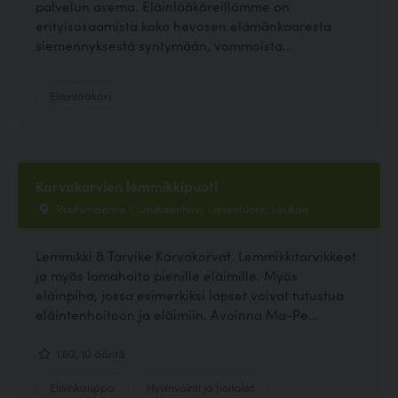
palvelun asema. Eläinlääkäreillämme on
erityisosaamista koko hevosen elämänkaaresta
siemennyksestä syntymään, vammoista...
Eläinlääkäri
Karvakorvien lemmikkipuoti
Ruuhimäentie 1, Laukaanhovi, Lievestuore, Laukaa
Lemmikki & Tarvike Karvakorvat. Lemmikkitarvikkeet
ja myös lomahoito pienille eläimille. Myös
eläinpiha, jossa esimerkiksi lapset voivat tutustua
eläintenhoitoon ja eläimiin. Avoinna Ma-Pe...
1.60, 10 ääntä
Eläinkauppa
Hyvinvointi ja hoitolat