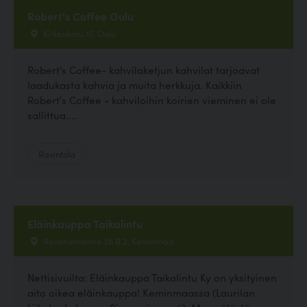
Robert's Coffee Oulu
Kirkkokatu 16, Oulu
Robert's Coffee- kahvilaketjun kahvilat tarjoavat
laadukasta kahvia ja muita herkkuja. Kaikkiin
Robert's Coffee - kahviloihin koirien vieminen ei ole
sallittua....
Ravintola
Eläinkauppa Taikalintu
Rovaniementie 36 B 2, Keminmaa
Nettisivuilta: Eläinkauppa Taikalintu Ky on yksityinen
aito oikea eläinkauppa! Keminmaassa (Laurilan