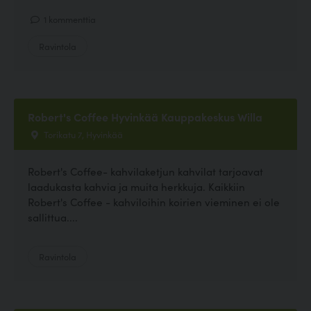
1 kommenttia
Ravintola
Robert's Coffee Hyvinkää Kauppakeskus Willa
Torikatu 7, Hyvinkää
Robert's Coffee- kahvilaketjun kahvilat tarjoavat
laadukasta kahvia ja muita herkkuja. Kaikkiin
Robert's Coffee - kahviloihin koirien vieminen ei ole
sallittua....
Ravintola