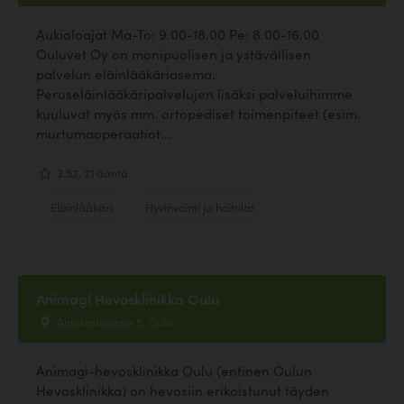
Aukioloajat Ma-To: 9.00-18.00 Pe: 8.00-16.00
Ouluvet Oy on monipuolisen ja ystävällisen
palvelun eläinlääkäriasema.
Peruseläinlääkäripalvelujen lisäksi palveluihimme
kuuluvat myös mm. ortopediset toimenpiteet (esim.
murtumaoperaatiot...
3.52, 21 ääntä
Eläinlääkäri
Hyvinvointi ja hoitolat
Animagi Hevosklinikka Oulu
Äimärautiontie 5, Oulu
Animagi-hevosklinikka Oulu (entinen Oulun
Hevosklinikka) on hevosiin erikoistunut täyden