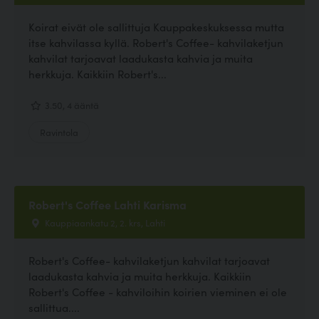
Koirat eivät ole sallittuja Kauppakeskuksessa mutta
itse kahvilassa kyllä. Robert's Coffee- kahvilaketjun
kahvilat tarjoavat laadukasta kahvia ja muita
herkkuja. Kaikkiin Robert's...
3.50, 4 ääntä
Ravintola
Robert's Coffee Lahti Karisma
Kauppiaankatu 2, 2. krs, Lahti
Robert's Coffee- kahvilaketjun kahvilat tarjoavat
laadukasta kahvia ja muita herkkuja. Kaikkiin
Robert's Coffee - kahviloihin koirien vieminen ei ole
sallittua....