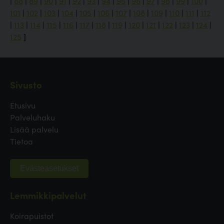
|
88
|
89
|
90
|
91
|
92
|
93
|
94
|
95
|
96
|
97
|
98
|
99
|
100
|
101
|
102
|
103
|
104
|
105
|
106
|
107
|
108
|
109
|
110
|
111
|
112
|
113
|
114
|
115
|
116
|
117
|
118
|
119
|
120
|
121
|
122
|
123
|
124
|
125
]
Sivusto
Etusivu
Palveluhaku
Lisää palvelu
Tietoa
Evästeasetukset
Lemmikkipalvelut
Koirapuistot