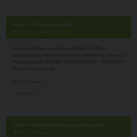
Robert's Coffee Espoo Sello
Leppävaarankatu 3-9, Espoo
Koirat sallittuja sivupöytiin. Robert's Coffee-
kahvilaketjun kahvilat tarjoavat laadukasta kahvia ja
muita herkkuja. Kaikkiin Robert's Coffee - kahviloihin
koirien vieminen ei...
3.50, 2 ääntä
Ravintola
Robert's Coffee Lahti Kauppakeskus Trio
Aleksanterinkatu 18, Lahti