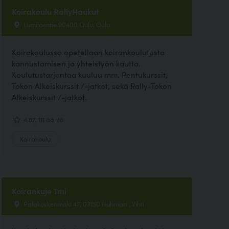
Koirakoulu RallyHaukut
Lumijoentie 90400 Oulu, Oulu
Koirakoulussa opetellaan koirankoulutusta
kannustamisen ja yhteistyön kautta.
Koulutustarjontaa kuuluu mm. Pentukurssit,
Tokon Alkeiskurssit /-jatkot, sekä Rally-Tokon
Alkeiskurssit /-jatkot.
4.57, 111 ääntä
Koirakoulu
Koirankuje Tmi
Palakoskenmäki 47, 03150 Huhmari , Vihti