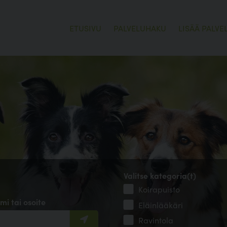
ETUSIVU
PALVELUHAKU
LISÄÄ PALVE
Valitse kategoria(t)
Koirapuisto
mi tai osoite
Eläinlääkäri
Ravintola