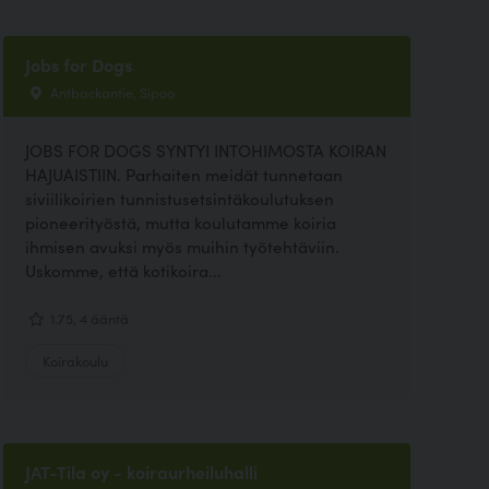
Jobs for Dogs
Antbackantie, Sipoo
JOBS FOR DOGS SYNTYI INTOHIMOSTA KOIRAN
HAJUAISTIIN. Parhaiten meidät tunnetaan
siviilikoirien tunnistusetsintäkoulutuksen
pioneerityöstä, mutta koulutamme koiria
ihmisen avuksi myös muihin työtehtäviin.
Uskomme, että kotikoira...
1.75, 4 ääntä
Koirakoulu
JAT-Tila oy - koiraurheiluhalli