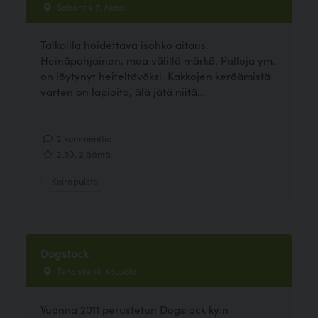
Sahantie 7, Akaa
Talkoilla hoidettava isohko aitaus.
Heinäpohjainen, maa välillä märkä. Palloja ym.
on löytynyt heiteltäväksi. Kakkojen keräämistä
varten on lapioita, älä jätä niitä...
2 kommenttia
2.50, 2 ääntä
Koirapuisto
Dogstock
Tehontie 19, Kouvola
Vuonna 2011 perustetun Dogstock ky:n