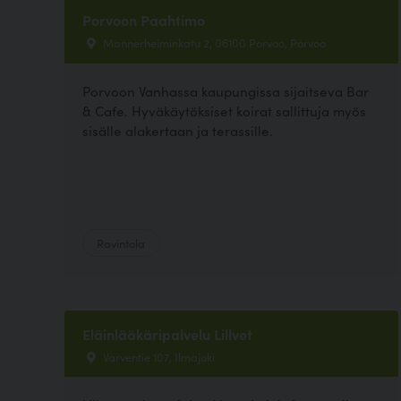
Porvoon Paahtimo
Mannerheiminkatu 2, 06100 Porvoo, Porvoo
Porvoon Vanhassa kaupungissa sijaitseva Bar
& Cafe. Hyväkäytöksiset koirat sallittuja myös
sisälle alakertaan ja terassille.
Ravintola
Eläinlääkäripalvelu Lillvet
Varventie 107, Ilmajoki