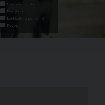
Harrastuspaikka
Koirahotelli
Lenkkeily ja patikointi
Kauppa