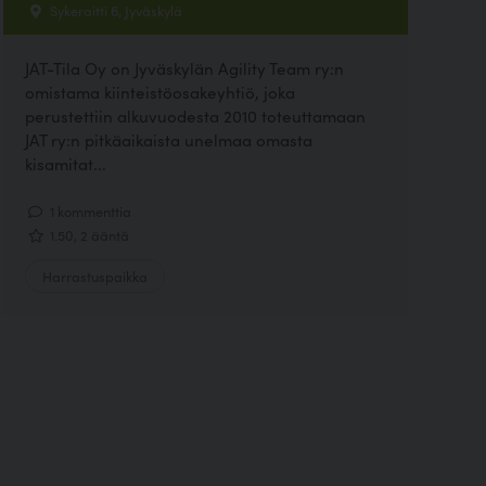
Sykeraitti 6, Jyväskylä
JAT-Tila Oy on Jyväskylän Agility Team ry:n
omistama kiinteistöosakeyhtiö, joka
perustettiin alkuvuodesta 2010 toteuttamaan
JAT ry:n pitkäaikaista unelmaa omasta
kisamitat...
1 kommenttia
1.50, 2 ääntä
Harrastuspaikka