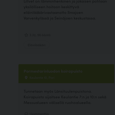
Lillvet on lämminhenkinen ja jokaisen potilaan
yksilölliseen hoitoon keskittyvä
eläinlääkärivastaanotto Ilmajoen
Varvenkylässä ja Seinäjoen keskustassa.
3.32, 56 ääntä
Eläinlääkäri
Pormestarinluodon koirapuisto
Keulantie 10, Pori
Tunnetaan myös Länsituulenpuistona.
Koirapuisto sijaitsee Keulantie 7:n ja 10:n sekä
Messualueen välisellä ruohoalueella.
1 kommenttia