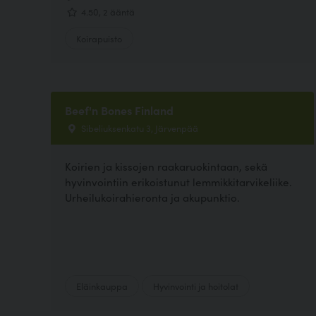
4.50, 2 ääntä
Koirapuisto
Beef'n Bones Finland
Sibeliuksenkatu 3, Järvenpää
Koirien ja kissojen raakaruokintaan, sekä
hyvinvointiin erikoistunut lemmikkitarvikeliike.
Urheilukoirahieronta ja akupunktio.
Eläinkauppa
Hyvinvointi ja hoitolat