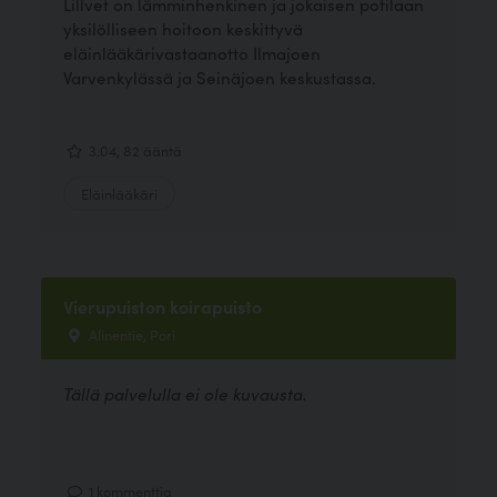
Lillvet on lämminhenkinen ja jokaisen potilaan
yksilölliseen hoitoon keskittyvä
eläinlääkärivastaanotto Ilmajoen
Varvenkylässä ja Seinäjoen keskustassa.
3.04, 82 ääntä
Eläinlääkäri
Vierupuiston koirapuisto
Alinentie, Pori
Tällä palvelulla ei ole kuvausta.
1 kommenttia