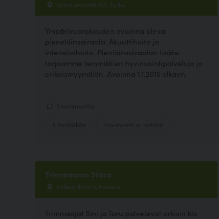
Satakunnantie 162, Turku
Ympärivuorokauden avoinna oleva
pieneläinsairaala. Akuuttihoito ja
intensiivihoito. Pienläinsairaalan lisäksi
tarjoamme lemmikkien hyvinvointipalveluja ja
erikoismyymälän. Avoinna 1.1.2015 alkaen.
3 kommenttia
Eläinlääkäri
Hyvinvointi ja hoitolat
Trimmaamo Stara
Kalevankatu 4, Kouvola
Trimmaajat Sini ja Taru palvelevat arkisin klo