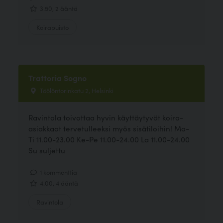
3.50, 2 ääntä
Koirapuisto
Trattoria Sogno
Töölöntorinkatu 2, Helsinki
Ravintola toivottaa hyvin käyttäytyvät koira-
asiakkaat tervetulleeksi myös sisätiloihin! Ma-
Ti 11.00-23.00 Ke-Pe 11.00-24.00 La 11.00-24.00
Su suljettu
1 kommenttia
4.00, 4 ääntä
Ravintola