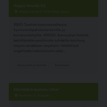
Happy Hounds Oy
Pitkäkorventie 21, 37130 Nokia, Nokia
VISIO: Tuottaa kokonaisvaltaisia
hyvinvointipalveluita koirille ja
koiranomistajille. MISSIO: Kannustaa ihmisiä
kehittämään positiivista suhdetta koiriinsa,
tarjota asiakkaan tarpeisiin räätälöityä
ongelmakoirakoulutusta sekä...
Hyvinvointi ja hoitolat
Koirakoulu
Eläinlääkäripalvelu Lillvet
Ruukintie 26, Seinäjoki