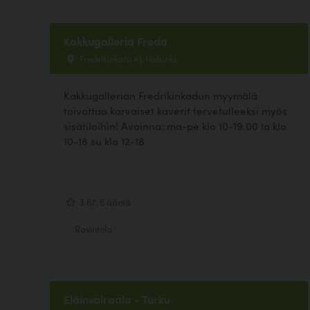
Kakkugalleria Freda
Fredrikinkatu 41, Helsinki
Kakkugallerian Fredrikinkadun myymälä
toivottaa karvaiset kaverit tervetulleeksi myös
sisätiloihin! Avoinna: ma-pe klo 10-19.00 la klo
10-18 su klo 12-18
3.67, 6 ääntä
Ravintola
Eläinsairaala - Turku