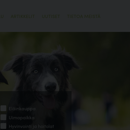
LU
ARTIKKELIT
UUTISET
TIETOA MEISTÄ
Eläinkauppa
Uimapaikka
Hyvinvointi ja hoitolat