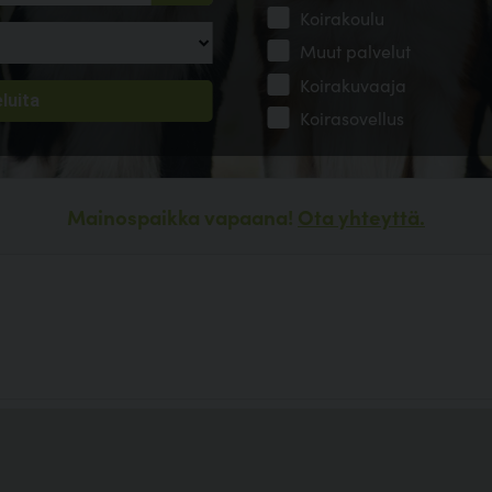
Koirakoulu
Muut palvelut
Koirakuvaaja
Koirasovellus
Mainospaikka vapaana!
Ota yhteyttä.