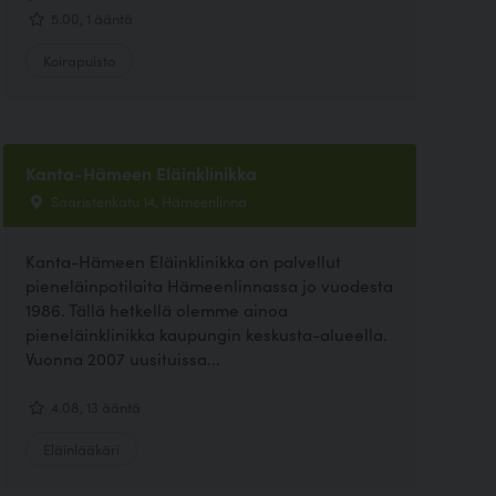
5.00, 1 ääntä
Koirapuisto
Kanta-Hämeen Eläinklinikka
Saaristenkatu 14, Hämeenlinna
Kanta-Hämeen Eläinklinikka on palvellut
pieneläinpotilaita Hämeenlinnassa jo vuodesta
1986. Tällä hetkellä olemme ainoa
pieneläinklinikka kaupungin keskusta-alueella.
Vuonna 2007 uusituissa...
4.08, 13 ääntä
Eläinlääkäri