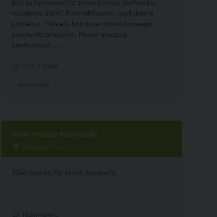
Iloa ja hyvinvointia sinun koirasi parhaaksi
vuodesta 2006! Ammattilaisen laadukasta
palvelua. Palvelu kattaa erilaisia kursseja
pennusta aikuisille. Muun muassa
pentualkeis-,...
2.25, 4 ääntä
Koirakoulu
Porin metsän koirapolku
Urheilutie, Pori
Tällä palvelulla ei ole kuvausta.
1 kommenttia