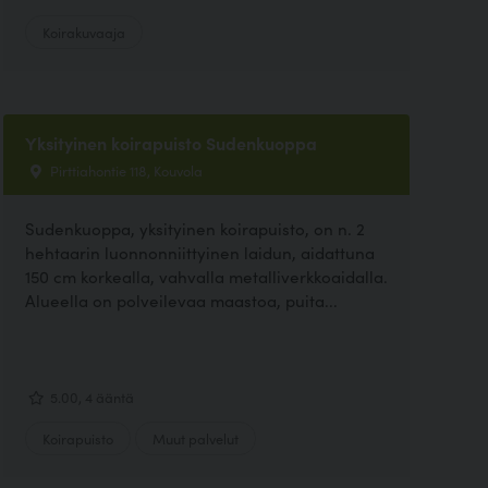
Koirakuvaaja
Yksityinen koirapuisto Sudenkuoppa
Pirttiahontie 118, Kouvola
Sudenkuoppa, yksityinen koirapuisto, on n. 2
hehtaarin luonnonniittyinen laidun, aidattuna
150 cm korkealla, vahvalla metalliverkkoaidalla.
Alueella on polveilevaa maastoa, puita...
5.00, 4 ääntä
Koirapuisto
Muut palvelut