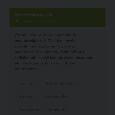
Kymen Koirapalvelu
Suurenmaantie 36, Kouvola
Vastuullinen koira- ja kissahoitola
maalaismiljöössä. Meillä on myös
kurssitoimintaa, koirien käytös- ja
ongelmakoirakoulutusta, mahdollisuus
kotikäynteihin sekä koulutuskokonaisuuksiin
etätoteutuksina. Kaikki koulutukset
toteutamme...
Koirapuisto
Hyvinvointi ja hoitolat
Koirakoulu
Harrastuspaikka
Muut palvelut
Koirahotelli