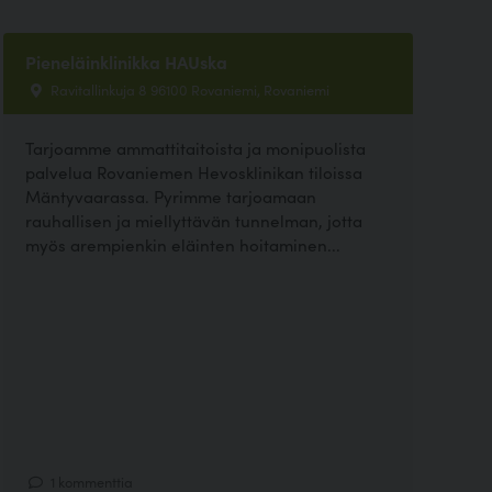
Pieneläinklinikka HAUska
Ravitallinkuja 8 96100 Rovaniemi, Rovaniemi
Tarjoamme ammattitaitoista ja monipuolista
palvelua Rovaniemen Hevosklinikan tiloissa
Mäntyvaarassa. Pyrimme tarjoamaan
rauhallisen ja miellyttävän tunnelman, jotta
myös arempienkin eläinten hoitaminen...
1 kommenttia