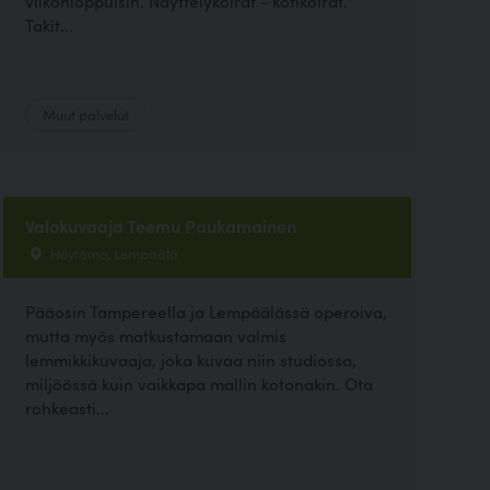
viikonloppuisin. Näyttelykoirat - kotikoirat.
Takit...
Muut palvelut
Valokuvaaja Teemu Paukamainen
Höytämö, Lempäälä
Pääosin Tampereella ja Lempäälässä operoiva,
mutta myös matkustamaan valmis
lemmikkikuvaaja, joka kuvaa niin studiossa,
miljöössä kuin vaikkapa mallin kotonakin. Ota
rohkeasti...