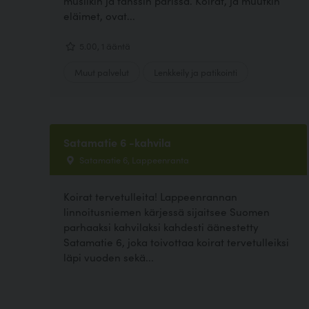
musiikin ja tanssin parissa. Koirat, ja muutkin
eläimet, ovat...
5.00, 1 ääntä
Muut palvelut
Lenkkeily ja patikointi
Satamatie 6 -kahvila
Satamatie 6, Lappeenranta
Koirat tervetulleita! Lappeenrannan
linnoitusniemen kärjessä sijaitsee Suomen
parhaaksi kahvilaksi kahdesti äänestetty
Satamatie 6, joka toivottaa koirat tervetulleiksi
läpi vuoden sekä...