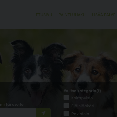
ETUSIVU
PALVELUHAKU
LISÄÄ PALVE
Valitse kategoria(t)
Koirapuisto
mi tai osoite
Eläinlääkäri
Ravintola