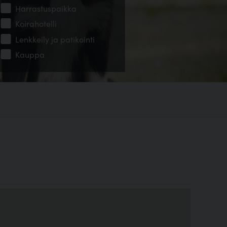
Harrastuspaikka
Koirahotelli
Lenkkeily ja patikointi
Kauppa