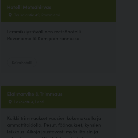
Hotelli Metsähirvas
Toukolantie 49, Rovaniemi
Lemmikkiystävällinen metsähotelli
Rovaniemellä Kemijoen rannassa.
Koirahotelli
Eläintarvike & Trimmaus
Lakokatu 4, Lahti
Kaikki trimmaukset vuosien kokemuksella ja
ammattitaidolla. Pesut, föönaukset, kynsien
leikkaus. Aikoja joustavasti myös iltaisin ja