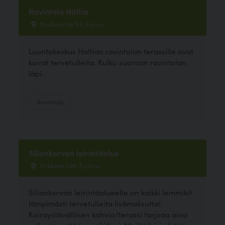
Ravintola Haltia
Nuuksiontie 84, Espoo
Luontokeskus Haltian ravintolan terassille ovat
koirat tervetulleita. Kulku suoraan ravintolan
läpi.
Ravintola
Sillankorvan leirintäalue
Kirkkotie 295, Evijärvi
Sillankorvan leirintäalueelle on kaikki lemmikit
lämpimästi tervetulleita lisämaksutta!
Koiraystävällinen kahvio/terassi tarjoaa aina