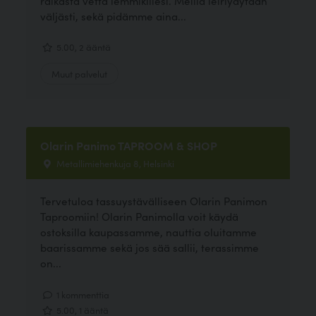
raikasta vettä lemmikillesi. Meillä leiriydytään
väljästi, sekä pidämme aina...
5.00, 2 ääntä
Muut palvelut
Olarin Panimo TAPROOM & SHOP
Metallimiehenkuja 8, Helsinki
Tervetuloa tassuystävälliseen Olarin Panimon
Taproomiin! Olarin Panimolla voit käydä
ostoksilla kaupassamme, nauttia oluitamme
baarissamme sekä jos sää sallii, terassimme
on...
1 kommenttia
5.00, 1 ääntä