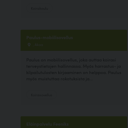
Koirakoulu
Paulus-mobiilisovellus
, Akaa
Paulus on mobiilisovellus, joka auttaa koirasi
terveystietojen hallinnassa. Myös harrastus- ja
kilpailutulosten kirjaaminen on helppoa. Paulus
myös muistuttaa rokotuksista ja...
Koirasovellus
Eläinpalvelu Feeniks