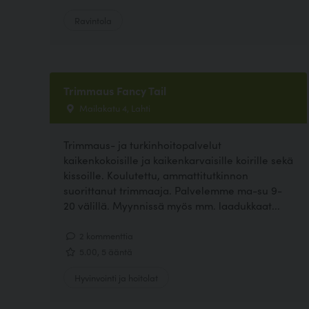
Ravintola
Trimmaus Fancy Tail
Mailakatu 4, Lahti
Trimmaus- ja turkinhoitopalvelut
kaikenkokoisille ja kaikenkarvaisille koirille sekä
kissoille. Koulutettu, ammattitutkinnon
suorittanut trimmaaja. Palvelemme ma-su 9-
20 välillä. Myynnissä myös mm. laadukkaat...
2 kommenttia
5.00, 5 ääntä
Hyvinvointi ja hoitolat