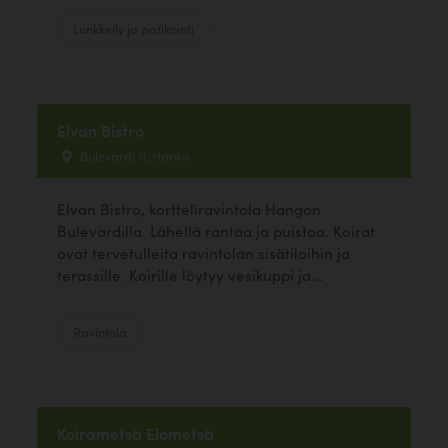
Lenkkeily ja patikointi
Elvan Bistro
Bulevardi 11, Hanko
Elvan Bistro, kortteliravintola Hangon
Bulevardilla. Lähellä rantaa ja puistoa. Koirat
ovat tervetulleita ravintolan sisätiloihin ja
terassille. Koirille löytyy vesikuppi ja...
Ravintola
Koirametsä Elometsä