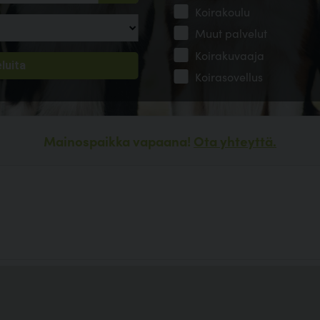
Koirakoulu
Muut palvelut
Koirakuvaaja
Koirasovellus
Mainospaikka vapaana!
Ota yhteyttä.