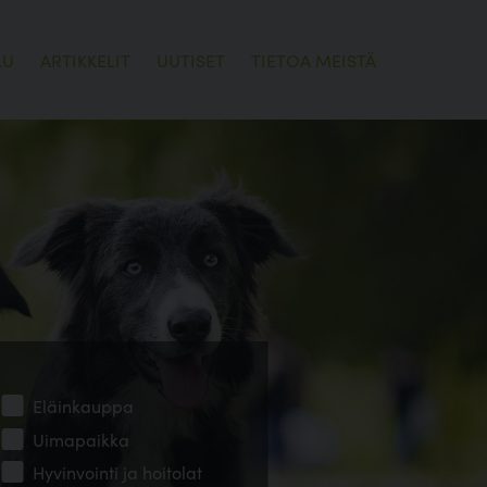
LU
ARTIKKELIT
UUTISET
TIETOA MEISTÄ
Eläinkauppa
Uimapaikka
Hyvinvointi ja hoitolat