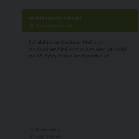
Vauhtimopo koirakoulu
Sykeraitti 6, Jyväskylä
Koiralähtöinen koulutus. Meillä on
moniosainen tiimi koirakoulutuksen, ja lisäksi
meiltä löytyy koirien lenkityspalvelua.
6 kommenttia
4.38, 16 ääntä