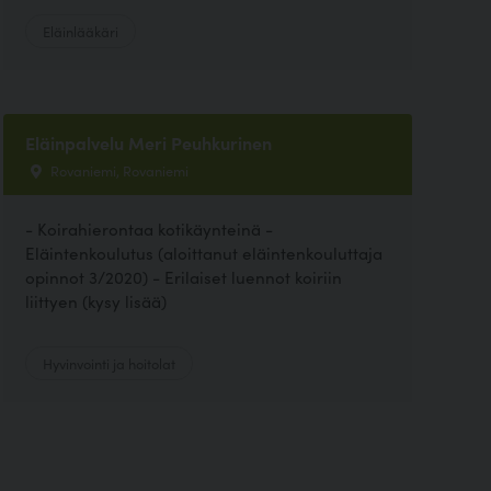
Eläinlääkäri
Eläinpalvelu Meri Peuhkurinen
Rovaniemi, Rovaniemi
- Koirahierontaa kotikäynteinä -
Eläintenkoulutus (aloittanut eläintenkouluttaja
opinnot 3/2020) - Erilaiset luennot koiriin
liittyen (kysy lisää)
Hyvinvointi ja hoitolat