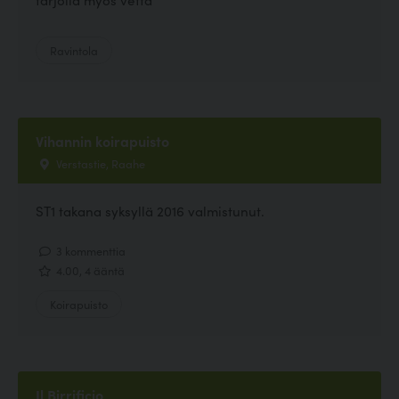
Ravintola
Vihannin koirapuisto
Verstastie, Raahe
ST1 takana syksyllä 2016 valmistunut.
3 kommenttia
4.00, 4 ääntä
Koirapuisto
Il Birrificio