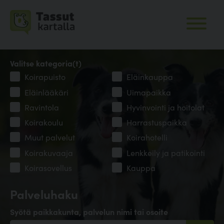
Valitse kategoria(t)
Koirapuisto
Eläinkauppa
Eläinlääkäri
Uimapaikka
Ravintola
Hyvinvointi ja hoitolat
Koirakoulu
Harrastuspaikka
Muut palvelut
Koirahotelli
Koirakuvaaja
Lenkkeily ja patikointi
Koirasovellus
Kauppa
Palveluhaku
Syötä paikkakunta, palvelun nimi tai osoite