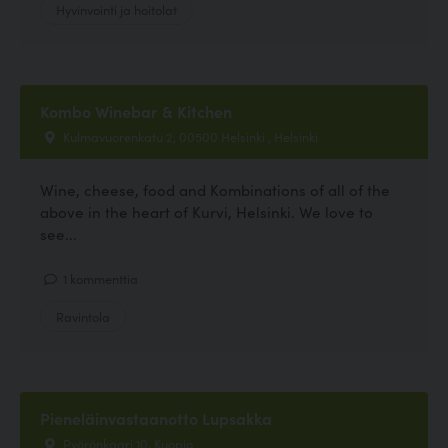
Hyvinvointi ja hoitolat
Kombo Winebar & Kitchen
Kulmavuorenkatu 2, 00500 Helsinki , Helsinki
Wine, cheese, food and Kombinations of all of the
above in the heart of Kurvi, Helsinki. We love to
see...
1 kommenttia
Ravintola
Pieneläinvastaanotto Lupsakka
Pyörönkaari 10, Kuopio