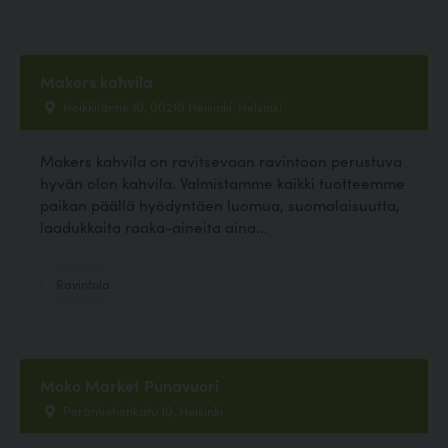
Makers kahvila
Heikkiläntie 10, 00210 Helsinki, Helsinki
Makers kahvila on ravitsevaan ravintoon perustuva
hyvän olon kahvila. Valmistamme kaikki tuotteemme
paikan päällä hyödyntäen luomua, suomalaisuutta,
laadukkaita raaka-aineita aina...
Ravintola
Moko Market Punavuori
Perämiehenkatu 10, Helsinki