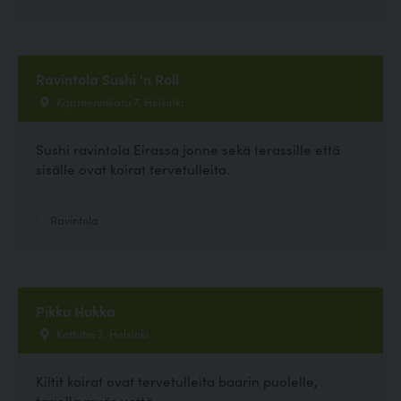
Ravintola Sushi 'n Roll
Kapteeninkatu 7, Helsinki
Sushi ravintola Eirassa jonne sekä terassille että
sisälle ovat koirat tervetulleita.
Ravintola
Pikku Hukka
Kettutie 3, Helsinki
Kiltit koirat ovat tervetulleita baarin puolelle,
tarjolla myös vettä