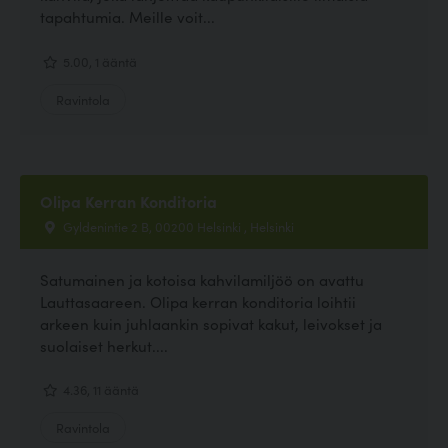
tapahtumia. Meille voit...
5.00, 1 ääntä
Ravintola
Olipa Kerran Konditoria
Gyldenintie 2 B, 00200 Helsinki , Helsinki
Satumainen ja kotoisa kahvilamiljöö on avattu
Lauttasaareen. Olipa kerran konditoria loihtii
arkeen kuin juhlaankin sopivat kakut, leivokset ja
suolaiset herkut....
4.36, 11 ääntä
Ravintola