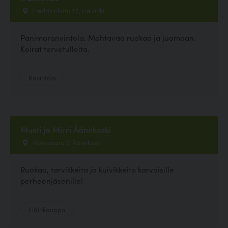
Fredrikinkatu 22, Helsinki
Panimoranvintola. Mahtavaa ruokaa ja juomaan.
Koirat tervetulleita.
Ravintola
Musti ja Mirri Äänekoski
Matkakatu 2, Äänekoski
Ruokaa, tarvikkeita ja kuivikkeita karvaisille
perheenjäsenille!
Eläinkauppa