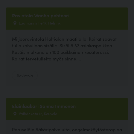
Ravintola Wanha pehtoori
Laamannintie 17, Helsinki
Miljööravintola Haltialan maatilalla. Koirat saavat
tulla kahvilaan sisälle. Sisällä 32 asiakaspaikkaa.
Kesäisin ulkona on 100 paikkainen kesäterassi.
Koirat tervetulleita myös sinne....
Ravintola
Eläinlääkäri Sanna Immonen
Vaihdekatu 12, Kouvola
Peruseläinlääkäripalveluita, ongelmakäytösterapiaa