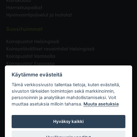
Harrastuspaikat
Hyvinvointipalvelut ja hoitolat
Suosituimmat
Koirapuistot Helsingissä
Koiraystävälliset ravaintolat Helsingissä
Koirapuistot Vantaalla
Koirapuistot Espoossa
Koirapuistot Turussa
Käytämme evästeitä
Eläinlääkäri Helsingissä
Koirapuistot Tampereella
Tämä verkkosivusto tallentaa tietoja, kuten evästeitä,
sivuston tärkeiden toimintojen sekä markkinoinnin,
personoinnin ja analytiikan mahdollistamiseksi. Voit
Linkit
muuttaa asetuksia milloin tahansa.
Muuta asetuksia
Hyväksy kaikki