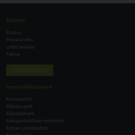
Sivusto
Etusivu
Palveluhaku
Lisää palvelu
Tietoa
Evästeasetukset
Lemmikkipalvelut
Koirapuistot
Eläinkaupat
Eläinlääkärit
Koiraystävälliset ravintolat
Koirien uimapaikat
Koirakoulut