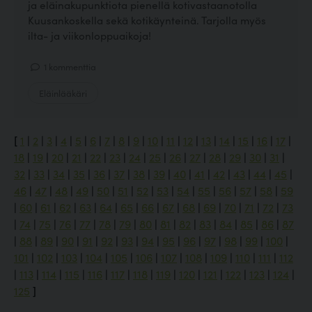
ja eläinakupunktiota pienellä kotivastaanotolla
Kuusankoskella sekä kotikäynteinä. Tarjolla myös
ilta- ja viikonloppuaikoja!
1 kommenttia
Eläinlääkäri
[
1
|
2
|
3
|
4
|
5
|
6
|
7
|
8
|
9
|
10
|
11
|
12
|
13
|
14
|
15
|
16
|
17
|
18
|
19
|
20
|
21
|
22
|
23
|
24
|
25
|
26
|
27
|
28
|
29
|
30
|
31
|
32
|
33
|
34
|
35
|
36
|
37
|
38
|
39
|
40
|
41
|
42
|
43
|
44
|
45
|
46
|
47
|
48
|
49
|
50
|
51
|
52
|
53
|
54
|
55
|
56
|
57
|
58
|
59
|
60
|
61
|
62
|
63
|
64
|
65
|
66
|
67
|
68
|
69
|
70
|
71
|
72
|
73
|
74
|
75
|
76
|
77
|
78
|
79
|
80
|
81
|
82
|
83
|
84
|
85
|
86
|
87
|
88
|
89
|
90
|
91
|
92
|
93
|
94
|
95
|
96
|
97
|
98
|
99
|
100
|
101
|
102
|
103
|
104
|
105
|
106
|
107
|
108
|
109
|
110
|
111
|
112
|
113
|
114
|
115
|
116
|
117
|
118
|
119
|
120
|
121
|
122
|
123
|
124
|
125
]