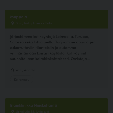
Moppela
Salo, Turku, Loimaa, Salo
Järjestämme kotikäyntejä Loimaalla, Turussa,
Salossa sekä lähialueilla. Tarjoamme apua arjen
askarruttaviin tilanteisiin ja autamme
ymmärtämään koirasi käytöstä. Kotikäynnit
suunnitellaan koirakkokohtaisesti. Omistaja...
4.00, 4 ääntä
Koirakoulu
Eläinklinikka Huiskuhäntä
Urheilutie 38, Jyväskylä