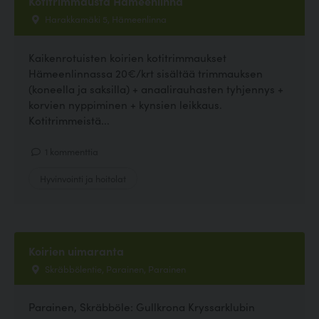
Kotitrimmausta Hämeenlinna
Harakkamäki 5, Hämeenlinna
Kaikenrotuisten koirien kotitrimmaukset
Hämeenlinnassa 20€/krt sisältää trimmauksen
(koneella ja saksilla) + anaalirauhasten tyhjennys +
korvien nyppiminen + kynsien leikkaus.
Kotitrimmeistä...
1 kommenttia
Hyvinvointi ja hoitolat
Koirien uimaranta
Skräbbölentie, Parainen, Parainen
Parainen, Skräbböle: Gullkrona Kryssarklubin