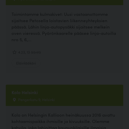
Toimintamme kulmakivet: Uusi vastaanottomme
sijaitsee Petosella loistavien liikenneyhteyksien
päässä. Lähin linja-autopysäkki sijaitsee melkein
oven vieressä. Pyörönkaarelle pääsee linja-autoilla
nro 5, 6,...
4.23, 13 ääntä
Eläinlääkäri
Kolo Helsinki
Pengerkatu 9, Helsinki
Kolo on Helsingin Kallioon heinäkuussa 2016 avattu
kohtaamispaikka ihmisille ja kivuuksille. Olemme
kahvila, joka lahjoittaa kaupunkilaisille ilmaisia