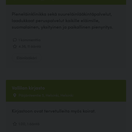
Pieneläinklinikka sekä suureläinlääkintäpalvelut,
laadukkaat peruspalvelut kaikille eläimille,
suomalainen, yksityinen ja paikallinen pienyritys.
1 kommenttia
4.36, 11 ääntä
Eläinlääkäri
Vallilan kirjasto
Päijänteentie 5, Helsinki, Helsinki
Kirjastoon ovat tervetulleita myös koirat.
1.00, 1 ääntä