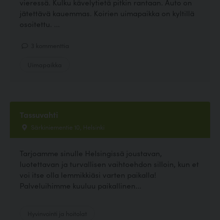
vieressä. Kulku kävelytietä pitkin rantaan. Auto on
jätettävä kauemmas. Koirien uimapaikka on kyltillä
osoitettu. ...
3 kommenttia
Uimapaikka
Tassuvahti
Särkiniementie 10, Helsinki
Tarjoamme sinulle Helsingissä joustavan,
luotettavan ja turvallisen vaihtoehdon silloin, kun et
voi itse olla lemmikkiäsi varten paikalla!
Palveluihimme kuuluu paikallinen...
Hyvinvointi ja hoitolat