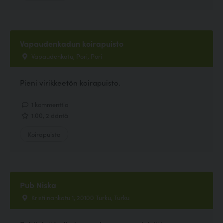
Vapaudenkadun koirapuisto
Vapaudenkatu, Pori, Pori
Pieni virikkeetön koirapuisto.
1 kommenttia
1.00, 2 ääntä
Koirapuisto
Pub Niska
Kristiinankatu 1, 20100 Turku, Turku