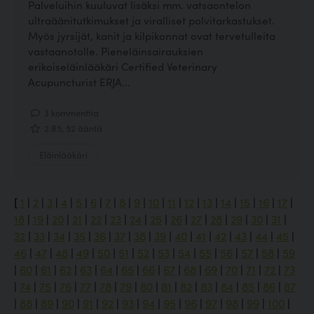
Palveluihin kuuluvat lisäksi mm. vatsaontelon
ultraäänitutkimukset ja viralliset polvitarkastukset.
Myös jyrsijät, kanit ja kilpikonnat ovat tervetulleita
vastaanotolle. Pieneläinsairauksien
erikoiseläinlääkäri Certified Veterinary
Acupuncturist ERJA...
3 kommenttia
2.85, 52 ääntä
Eläinlääkäri
[
1
|
2
|
3
|
4
|
5
|
6
|
7
|
8
|
9
|
10
|
11
|
12
|
13
|
14
|
15
|
16
|
17
|
18
|
19
|
20
|
21
|
22
|
23
|
24
|
25
|
26
|
27
|
28
|
29
|
30
|
31
|
32
|
33
|
34
|
35
|
36
|
37
|
38
|
39
|
40
|
41
|
42
|
43
|
44
|
45
|
46
|
47
|
48
|
49
|
50
|
51
|
52
|
53
|
54
|
55
|
56
|
57
|
58
|
59
|
60
|
61
|
62
|
63
|
64
|
65
|
66
|
67
|
68
|
69
|
70
|
71
|
72
|
73
|
74
|
75
|
76
|
77
|
78
|
79
|
80
|
81
|
82
|
83
|
84
|
85
|
86
|
87
|
88
|
89
|
90
|
91
|
92
|
93
|
94
|
95
|
96
|
97
|
98
|
99
|
100
|