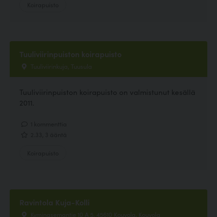
Koirapuisto
Tuuliviirinpuiston koirapuisto
Tuuliviirinkuja, Tuusula
Tuuliviirinpuiston koirapuisto on valmistunut kesällä
2011.
1 kommenttia
2.33, 3 ääntä
Koirapuisto
Ravintola Kuja-Kolli
Kyminasemantie 10 A 5, 45610 Kouvola, Kouvola