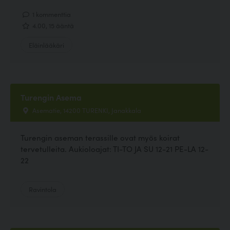
1 kommenttia
4.00, 15 ääntä
Eläinlääkäri
Turengin Asema
Asematie, 14200 TURENKI, Janakkala
Turengin aseman terassille ovat myös koirat
tervetulleita. Aukioloajat: TI-TO JA SU 12-21 PE-LA 12-
22
Ravintola