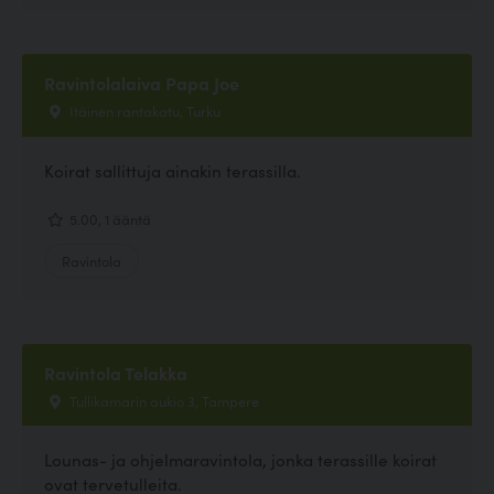
Ravintolalaiva Papa Joe
Itäinen rantakatu, Turku
Koirat sallittuja ainakin terassilla.
5.00, 1 ääntä
Ravintola
Ravintola Telakka
Tullikamarin aukio 3, Tampere
Lounas- ja ohjelmaravintola, jonka terassille koirat
ovat tervetulleita.