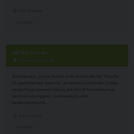
4.00, 6 ääntä
Ravintola
METKA Cafe Bar
Bulevardi 31, Helsinki
Kesäterassi, jonne koirat ovat tervetulleita! Tarjolla
on perinteisten kahvila- ja terassituotteiden lisäksi
eksoottisia teemaviikkoja, kiertäviä trubaduureja,
rentoutusjumppaa, lautapelejä sekä
taidenäyttelyitä...
4.67, 3 ääntä
Ravintola