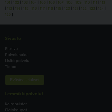
101
|
102
|
103
|
104
|
105
|
106
|
107
|
108
|
109
|
110
|
111
|
112
|
113
|
114
|
115
|
116
|
117
|
118
|
119
|
120
|
121
|
122
|
123
|
124
|
125
]
Sivusto
Etusivu
Palveluhaku
Lisää palvelu
Tietoa
Evästeasetukset
Lemmikkipalvelut
Koirapuistot
Eläinkaupat