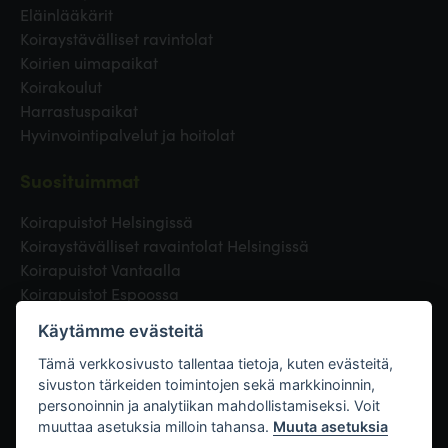
Eläinlääkärit
Koiraystävälliset ravintolat
Koirien uimapaikat
Koirakoulut
Harrastuspaikat
Hyvinvointipalvelut ja hoitolat
Suosituimmat
Koirapuistot Helsingissä
Koiraystävälliset ravaintolat Helsingissä
Koirapuistot Vantaalla
Koirapuistot Espoossa
Koirapuistot Turussa
Käytämme evästeitä
Eläinlääkäri Helsingissä
Koirapuistot Tampereella
Tämä verkkosivusto tallentaa tietoja, kuten evästeitä,
sivuston tärkeiden toimintojen sekä markkinoinnin,
personoinnin ja analytiikan mahdollistamiseksi. Voit
Linkit
muuttaa asetuksia milloin tahansa.
Muuta asetuksia