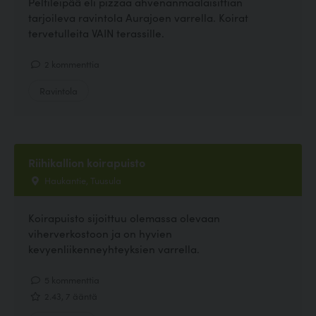
Peltileipää eli pizzaa ahvenanmaalaisittian
tarjoileva ravintola Aurajoen varrella. Koirat
tervetulleita VAIN terassille.
2 kommenttia
Ravintola
Riihikallion koirapuisto
Haukantie, Tuusula
Koirapuisto sijoittuu olemassa olevaan
viherverkostoon ja on hyvien
kevyenliikenneyhteyksien varrella.
5 kommenttia
2.43, 7 ääntä