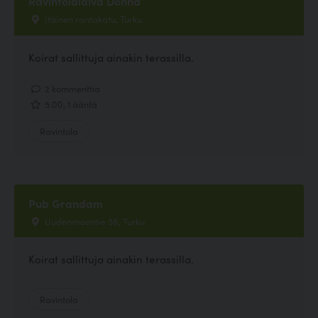
Ravintolalaiva Donna
Itäinen rantakatu, Turku
Koirat sallittuja ainakin terassilla.
2 kommenttia
5.00, 1 ääntä
Ravintola
Pub Grandam
Uudenmaantie 58, Turku
Koirat sallittuja ainakin terassilla.
Ravintola