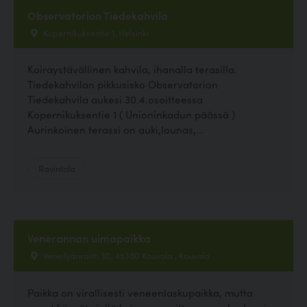
Observatorion Tiedekahvila
Kopernikuksentie 1, Helsinki
Koiraystävällinen kahvila, ihanalla terasilla.
Tiedekahvilan pikkusisko Observatorion
Tiedekahvila aukesi 30.4.osoitteessa
Kopernikuksentie 1 ( Unioninkadun päässä )
Aurinkoinen terassi on auki,lounas,...
Ravintola
Venerannan uimapaikka
Veneilijänraitti 30, 45360 Kouvola , Kouvola
Paikka on virallisesti veneenlaskupaikka, mutta