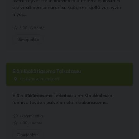
useat käyvät siellä koiraansa uittamassa, koska ei
ole virallinen uimaranta. Kuitenkin siellä voi hyvin
myös...
3.00, 13 ääntä
Uimapaikka
Eläinlääkäriasema Taikatassu
Keskivari 4, Nurmijärvi
Eläinlääkäriasema Taikatassu on Klaukkalassa
toimiva täyden palvelun eläinlääkäriasema.
1 kommenttia
5.00, 1 ääntä
Eläinlääkäri