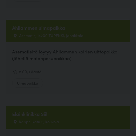
Ahilammen uimapaikka
Asematie, 14200 TURENKI, Janakkala
Asematieltä löytyy Ahilammen koirien uittopaikka
(lähellä matonpesupaikkaa)
5.00, 1 ääntä
Uimapaikka
Eläinklinikka Siili
Kappelikatu 11, Kouvola