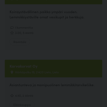
Koiraystävällinen paikka ympäri vuoden.
Lemmikkiystäville omat vesikupit ja herkkuja.
1 kommenttia
3.00, 5 ääntä
Ravintola
Karvakorvat Oy
Härkäpolku 19, 21420 Lieto, Lieto
Asiantunteva ja monipuolinen lemmikkitarvikeliike.
4.50, 2 ääntä
Eläinkauppa