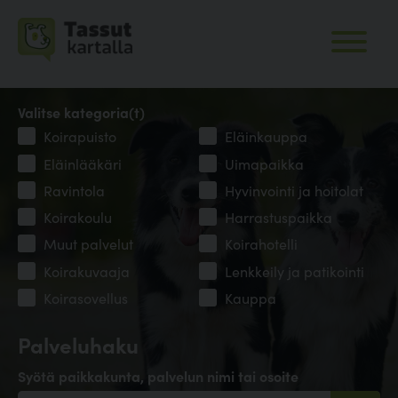
Valitse kategoria(t)
Koirapuisto
Eläinkauppa
Eläinlääkäri
Uimapaikka
Ravintola
Hyvinvointi ja hoitolat
Koirakoulu
Harrastuspaikka
Muut palvelut
Koirahotelli
Koirakuvaaja
Lenkkeily ja patikointi
Koirasovellus
Kauppa
Palveluhaku
Syötä paikkakunta, palvelun nimi tai osoite