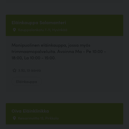
Eläinkauppa Salamanteri
Kauppalankatu 7-11, Hyvinkää
Monipuolinen eläinkauppa, jossa myös
trimmaamopalveluita. Avoinna Ma - Pe 10:00 -
18:00, La 10:00 - 15:00.
3.92, 13 ääntä
Eläinkauppa
Oiva Eläinklinikka
Keisarinviitta 13, Pirkkala