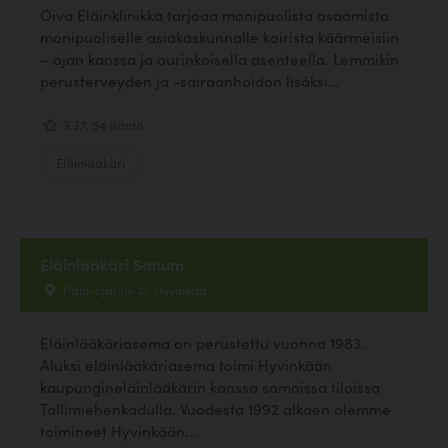
Oiva Eläinklinikka tarjoaa monipuolista osaamista
monipuoliselle asiakaskunnalle koirista käärmeisiin
– ajan kanssa ja aurinkoisella asenteella. Lemmikin
perusterveyden ja -sairaanhoidon lisäksi...
3.37, 54 ääntä
Eläinlääkäri
Eläinlääkäri Sanum
Palo-ojantie 12, Hyvinkää
Eläinlääkäriasema on perustettu vuonna 1983.
Aluksi eläinlääkäriasema toimi Hyvinkään
kaupungineläinlääkärin kanssa samoissa tiloissa
Tallimiehenkadulla. Vuodesta 1992 alkaen olemme
toimineet Hyvinkään...