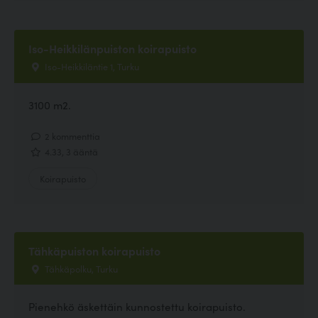
Iso-Heikkilänpuiston koirapuisto
Iso-Heikkiläntie 1, Turku
3100 m2.
2 kommenttia
4.33, 3 ääntä
Koirapuisto
Tähkäpuiston koirapuisto
Tähkäpolku, Turku
Pienehkö äskettäin kunnostettu koirapuisto.