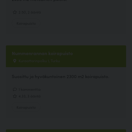
2.50, 2 ääntä
Koirapuisto
Nummenrannan koirapuisto
Kuraattorinpolku 1, Turku
Suosittu ja hyväkuntoinen 2300 m2 koirapuisto.
1 kommenttia
4.33, 3 ääntä
Koirapuisto