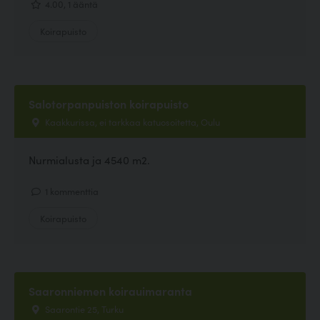
4.00, 1 ääntä
Koirapuisto
Salotorpanpuiston koirapuisto
Kaakkurissa, ei tarkkaa katuosoitetta, Oulu
Nurmialusta ja 4540 m2.
1 kommenttia
Koirapuisto
Saaronniemen koirauimaranta
Saarontie 25, Turku