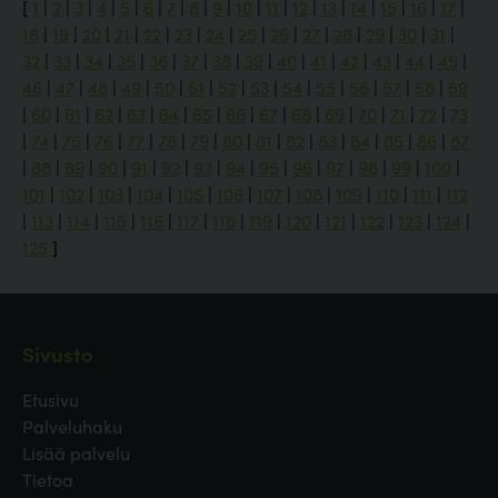
[
1
|
2
|
3
|
4
|
5
|
6
|
7
|
8
|
9
|
10
|
11
|
12
|
13
|
14
|
15
|
16
|
17
|
18
|
19
|
20
|
21
|
22
|
23
|
24
|
25
|
26
|
27
|
28
|
29
|
30
|
31
|
32
|
33
|
34
|
35
|
36
|
37
|
38
|
39
|
40
|
41
|
42
|
43
|
44
|
45
|
46
|
47
|
48
|
49
|
50
|
51
|
52
|
53
|
54
|
55
|
56
|
57
|
58
|
59
|
60
|
61
|
62
|
63
|
64
|
65
|
66
|
67
|
68
|
69
|
70
|
71
|
72
|
73
|
74
|
75
|
76
|
77
|
78
|
79
|
80
|
81
|
82
|
83
|
84
|
85
|
86
|
87
|
88
|
89
|
90
|
91
|
92
|
93
|
94
|
95
|
96
|
97
|
98
|
99
|
100
|
101
|
102
|
103
|
104
|
105
|
106
|
107
|
108
|
109
|
110
|
111
|
112
|
113
|
114
|
115
|
116
|
117
|
118
|
119
|
120
|
121
|
122
|
123
|
124
|
125
]
Sivusto
Etusivu
Palveluhaku
Lisää palvelu
Tietoa