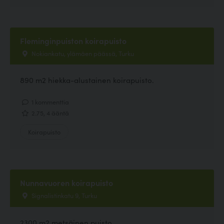
Fleminginpuiston koirapuisto
Nokiankatu, ylämäen päässä, Turku
890 m2 hiekka-alustainen koirapuisto.
1 kommenttia
2.75, 4 ääntä
Koirapuisto
Nunnavuoren koirapuisto
Signalistinkatu 9, Turku
2300 m2 metsäinen puisto.