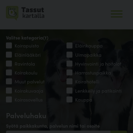
Valitse kategoria(t)
Koirapuisto
Eläinkauppa
Eläinlääkäri
Uimapaikka
Ravintola
Hyvinvointi ja hoitolat
Koirakoulu
Harrastuspaikka
Muut palvelut
Koirahotelli
Koirakuvaaja
Lenkkeily ja patikointi
Koirasovellus
Kauppa
Palveluhaku
Syötä paikkakunta, palvelun nimi tai osoite