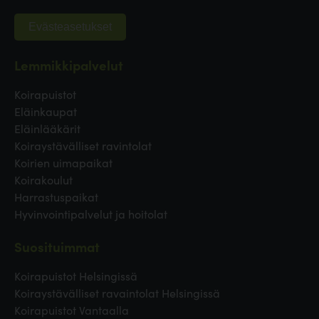
Evästeasetukset
Lemmikkipalvelut
Koirapuistot
Eläinkaupat
Eläinlääkärit
Koiraystävälliset ravintolat
Koirien uimapaikat
Koirakoulut
Harrastuspaikat
Hyvinvointipalvelut ja hoitolat
Suosituimmat
Koirapuistot Helsingissä
Koiraystävälliset ravaintolat Helsingissä
Koirapuistot Vantaalla