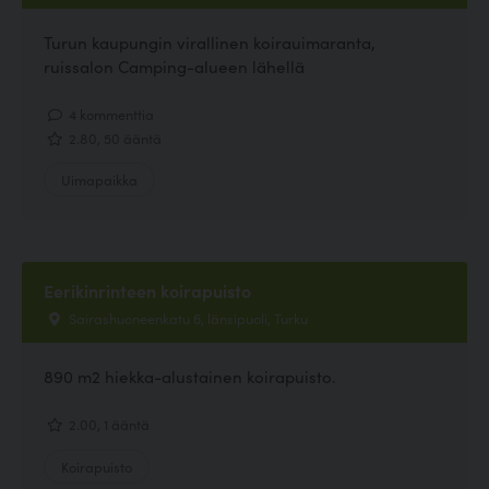
Turun kaupungin virallinen koirauimaranta,
ruissalon Camping-alueen lähellä
4 kommenttia
2.80, 50 ääntä
Uimapaikka
Eerikinrinteen koirapuisto
Sairashuoneenkatu 6, länsipuoli, Turku
890 m2 hiekka-alustainen koirapuisto.
2.00, 1 ääntä
Koirapuisto