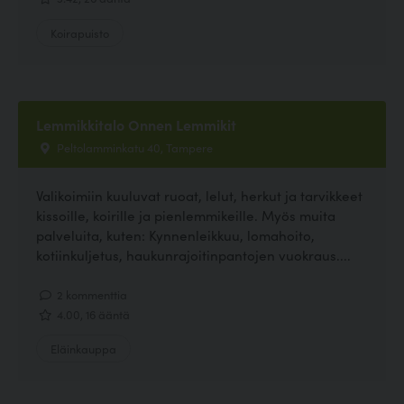
Koirapuisto
Lemmikkitalo Onnen Lemmikit
Peltolamminkatu 40, Tampere
Valikoimiin kuuluvat ruoat, lelut, herkut ja tarvikkeet
kissoille, koirille ja pienlemmikeille. Myös muita
palveluita, kuten: Kynnenleikkuu, lomahoito,
kotiinkuljetus, haukunrajoitinpantojen vuokraus....
2 kommenttia
4.00, 16 ääntä
Eläinkauppa