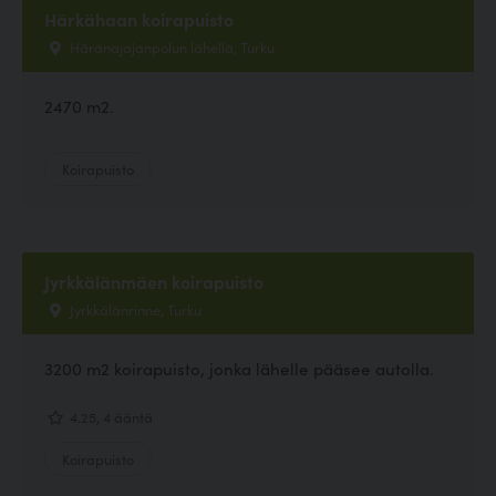
Härkähaan koirapuisto
Häränajajanpolun lähellä, Turku
2470 m2.
Koirapuisto
Jyrkkälänmäen koirapuisto
Jyrkkälänrinne, Turku
3200 m2 koirapuisto, jonka lähelle pääsee autolla.
4.25, 4 ääntä
Koirapuisto