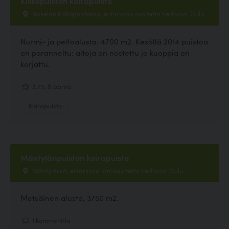
Kiskopuiston koirapuisto
Nokelan Kiskopuistossa, ei tarkkaa osoitetta tiedossa, Oulu
Nurmi- ja peltoalusta. 4700 m2. Kesällä 2014 puistoa
on paranneltu: aitoja on nostettu ja kuoppia on
korjattu.
3.75, 8 ääntä
Koirapuisto
Mäntylänpuiston koirapuisto
Mäntylässä, ei tarkkaa katuosoitetta tiedossa, Oulu
Metsäinen alusta, 3750 m2.
1 kommenttia