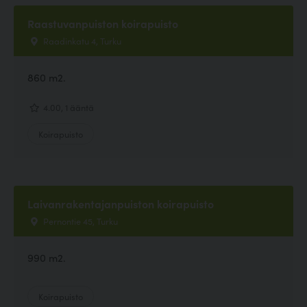
Raastuvanpuiston koirapuisto
Raadinkatu 4, Turku
860 m2.
4.00, 1 ääntä
Koirapuisto
Laivanrakentajanpuiston koirapuisto
Pernontie 45, Turku
990 m2.
Koirapuisto