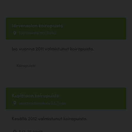
Hirvensalon koirapuisto
Toijaistentie 160, Turku
Iso vuonna 2011 valmistunut koirapuisto.
Koirapuisto
Kupittaan koirapuisto
Lemminkäisenkatu 32, Turku
Kesällä 2012 valmistunut koirapuisto.
3.42, 26 ääntä