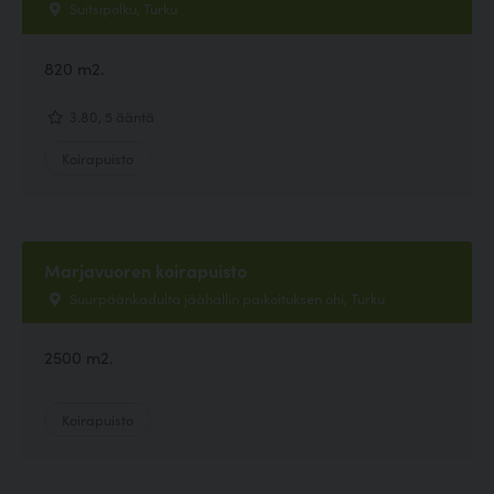
Suitsipolku, Turku
820 m2.
3.80, 5 ääntä
Koirapuisto
Marjavuoren koirapuisto
Suurpäänkadulta jäähallin paikoituksen ohi, Turku
2500 m2.
Koirapuisto