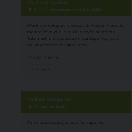
Martin koirapuisto
Martin urheilupuiston vieressä, Hyvinkää
Martin urheilupuisto vieressä. Puiston vierestä
menee kävelytie ja talvisin myös hiihtolatu.
Takamartintien päässä on parkkipaikka, josta
on lyhyt matka koirapuistoon.
3.00, 10 ääntä
Koirapuisto
Iisalmen koirapuisto
Petrinpuisto, Iisalmi
Petrinpuistossa sijaitseva koirapuisto.