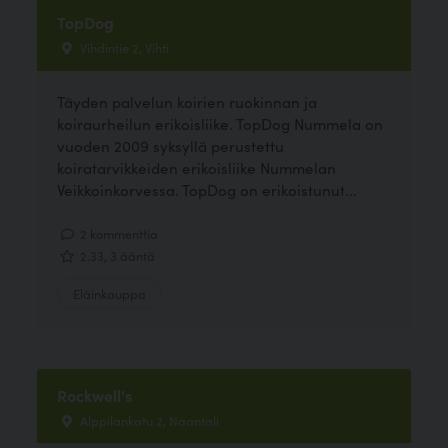
TopDog
Vihdintie 2, Vihti
Täyden palvelun koirien ruokinnan ja
koiraurheilun erikoisliike. TopDog Nummela on
vuoden 2009 syksyllä perustettu
koiratarvikkeiden erikoisliike Nummelan
Veikkoinkorvessa. TopDog on erikoistunut...
2 kommenttia
2.33, 3 ääntä
Eläinkauppa
Rockwell's
Alppilankatu 2, Naantali