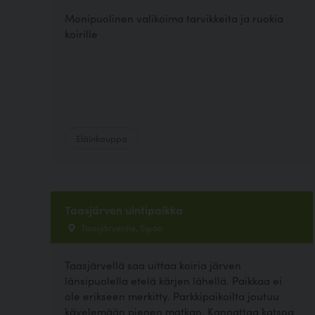
Monipuolinen valikoima tarvikkeita ja ruokia
koirille
Eläinkauppa
Taasjärven uintipaikka
Taasjärventie, Sipoo
Taasjärvellä saa uittaa koiria järven
länsipuolella etelä kärjen lähellä. Paikkaa ei
ole erikseen merkitty. Parkkipaikoilta joutuu
kävelemään pienen matkan. Kannattaa katsoa