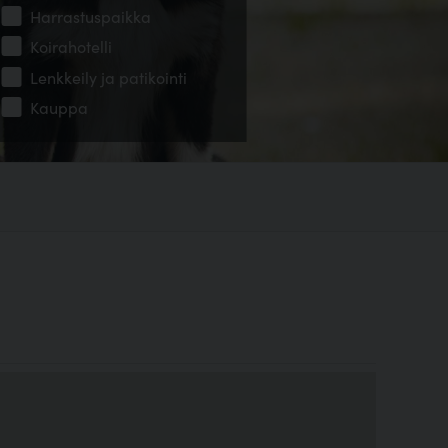
Harrastuspaikka
Koirahotelli
Lenkkeily ja patikointi
Kauppa