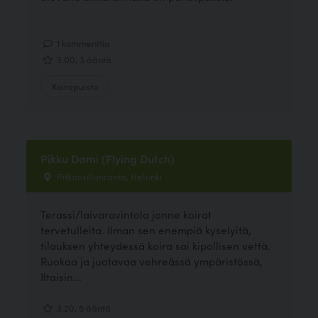
1 kommenttia
3.00, 3 ääntä
Koirapuisto
Pikku Dami (Flying Dutch)
Pitkänsillanranta, Helsinki
Terassi/laivaravintola jonne koirat
tervetulleita. Ilman sen enempiä kyselyitä,
tilauksen yhteydessä koira sai kipollisen vettä.
Ruokaa ja juotavaa vehreässä ympäristössä,
Iltaisin...
3.20, 5 ääntä