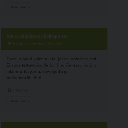
Koirapuisto
Kauppalankadun koirapuisto
Ratapolun varressa, Hyvinkää
Todella pieni koirapuisto, jossa matalat aidat.
Ei suositeltava isoille koirille. Vieressä paljon
liikennettä: junia, kävelijöitä ja
polkupyöräilijöitä.
1.33, 6 ääntä
Koirapuisto