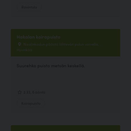
Ravintola
Hakalan koirapuisto
Naalinkadun päästä lähtevän polun varrella,
Hyvinkää
Suurehko puisto metsän keskellä.
2.33, 6 ääntä
Koirapuisto