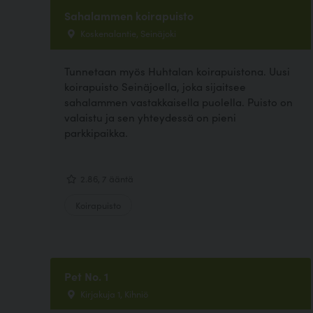
Sahalammen koirapuisto
Koskenalantie, Seinäjoki
Tunnetaan myös Huhtalan koirapuistona. Uusi
koirapuisto Seinäjoella, joka sijaitsee
sahalammen vastakkaisella puolella. Puisto on
valaistu ja sen yhteydessä on pieni
parkkipaikka.
2.86, 7 ääntä
Koirapuisto
Pet No. 1
Kirjakuja 1, Kihniö