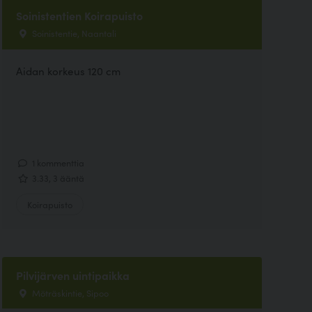
Soinistentien Koirapuisto
Soinistentie, Naantali
Aidan korkeus 120 cm
1 kommenttia
3.33, 3 ääntä
Koirapuisto
Pilvijärven uintipaikka
Möträskintie, Sipoo