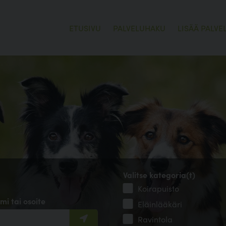
ETUSIVU
PALVELUHAKU
LISÄÄ PALVE
Valitse kategoria(t)
Koirapuisto
mi tai osoite
Eläinlääkäri
Ravintola