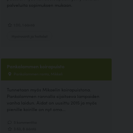
palveluita sopimuksen mukaan.
1.00, 1 ääntä
Hyvinvointi ja hoitolat
Pankalammen koirapuisto
Pankalammen ranta, Mikkeli
Tunnetaan myös Mikaelin koirapuistona.
Pankalammen rannalla sijaitseva lampaiden
vanha laidun. Aidat on uusittu 2015 ja myös
pienille koirille on nyt oma...
5 kommenttia
3.63, 8 ääntä