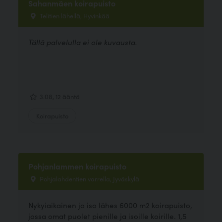
Sahanmäen koirapuisto
Telitien lähellä, Hyvinkää
Tällä palvelulla ei ole kuvausta.
3.08, 12 ääntä
Koirapuisto
Pohjanlammen koirapuisto
Pohjalahdentien varrella, Jyväskylä
Nykyiaikainen ja iso lähes 6000 m2 koirapuisto,
jossa omat puolet pienille ja isoille koirille. 1,5