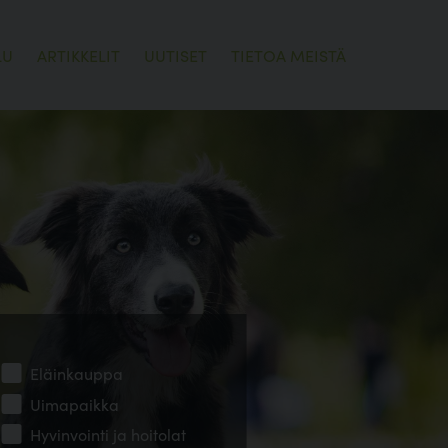
LU
ARTIKKELIT
UUTISET
TIETOA MEISTÄ
Eläinkauppa
Uimapaikka
Hyvinvointi ja hoitolat