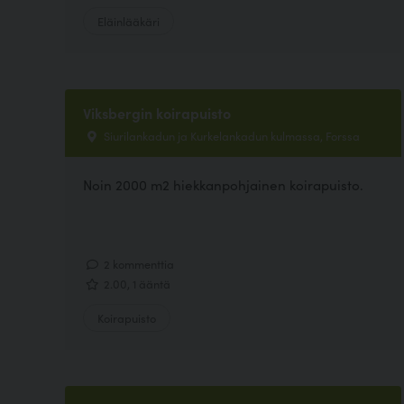
Eläinlääkäri
Viksbergin koirapuisto
Siurilankadun ja Kurkelankadun kulmassa, Forssa
Noin 2000 m2 hiekkanpohjainen koirapuisto.
2 kommenttia
2.00, 1 ääntä
Koirapuisto