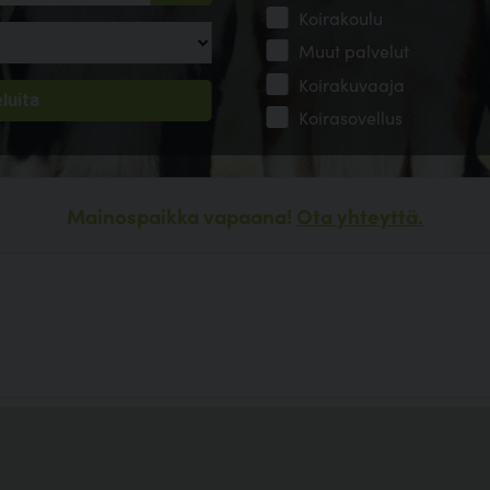
Koirakoulu
Muut palvelut
Koirakuvaaja
Koirasovellus
Mainospaikka vapaana!
Ota yhteyttä.