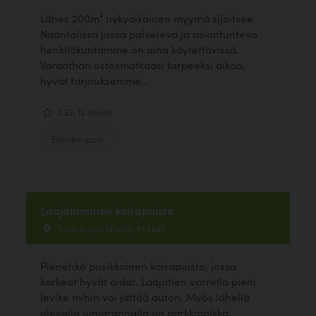
Lähes 200m² nykyaikainen myymä sijaitsee
Naantalissa jossa palveleva ja asiantunteva
henkilökuntamme on aina käytettävissä.
Varaathan ostosmatkaasi tarpeeksi aikaa,
hyvät tarjouksemme...
3.33, 12 ääntä
Eläinkauppa
Laajalammen koirapuisto
Tuiskukujan lähellä, Mikkeli
Pienehkö pusikkoinen koirapuisto, jossa
korkeat hyvät aidat. Laajatien varrella pieni
levike mihin voi jättää auton. Myös lähellä
olevalla uimarannalla on parkkipaikka.