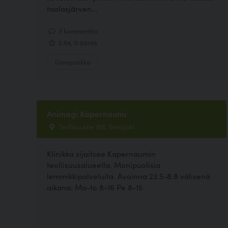
taalasjärven...
3 kommenttia
2.64, 11 ääntä
Uimapaikka
Animagi Kapernaumi
Teollisuustie 18B, Seinäjoki
Klinikka sijaitsee Kapernaumin
teollisuusalueella. Monipuolisia
lemmikkipalveluita. Avoinna 23.5-8.8 välisenä
aikana: Ma-to 8-16 Pe 8-15