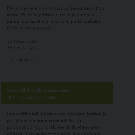
Pilvijärven eteläisimmässä kärjessä saa uittaa
koiria. Paikalle pääsee autolla ja auton voi
jättää luvalliselle ja ilmaiselle parkkipaikalle.
Parkkiin mahtuu noin...
14 kommenttia
2.89, 9 ääntä
Uimapaikka
Lemmikkihotelli Tassu&Tassu
Hirsipadontie 8, Helsinki
Lemmikkihotelli Helsingissä. Kissojen, koirien ja
jyrsijöiden ympärivuorokautista- ja
päivähoitoa tarjolla. Hyvien kulkuyhteyksien
päässä. Myös koiraosteopaatti Jerry Ketolan