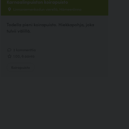
Karnaalinpuiston koirapuisto
Linnaniemenkadun vierellä, Hämeenlinna
Todella pieni koirapuisto. Hiekkapohja, joka
tulvii välillä.
2 kommenttia
1.00, 6 ääntä
Koirapuisto