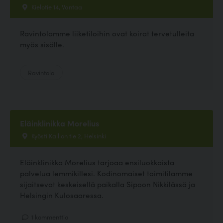
Kielotie 14, Vantaa
Ravintolamme liiketiloihin ovat koirat tervetulleita
myös sisälle.
Ravintola
Eläinklinikka Morelius
Kyösti Kallion tie 2, Helsinki
Eläinklinikka Morelius tarjoaa ensiluokkaista
palvelua lemmikillesi. Kodinomaiset toimitilamme
sijaitsevat keskeisellä paikalla Sipoon Nikkilässä ja
Helsingin Kulosaaressa.
1 kommenttia