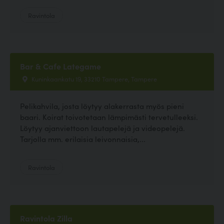
Ravintola
Bar & Cafe Lategame
Kuninkaankatu 19, 33210 Tampere, Tampere
Pelikahvila, josta löytyy alakerrasta myös pieni
baari. Koirat toivotetaan lämpimästi tervetulleeksi.
Löytyy ajanviettoon lautapelejä ja videopelejä.
Tarjolla mm. erilaisia leivonnaisia,...
Ravintola
Ravintola Zilla