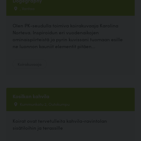
Dogegraphy
, Vantaa
Olen PK-seudulla toimiva koirakuvaaja Karolina
Norteva. Inspiroidun eri vuodenaikojen
ominaispiirteistä ja pyrin kuvissani tuomaan esille
ne luonnon kauniit elementit pitäen...
Koirakuvaaja
Kosilkan kahvila
Kummunkatu 2, Outokumpu
Koirat ovat tervetulleita kahvila-ravintolan
sisätiloihin ja terassille