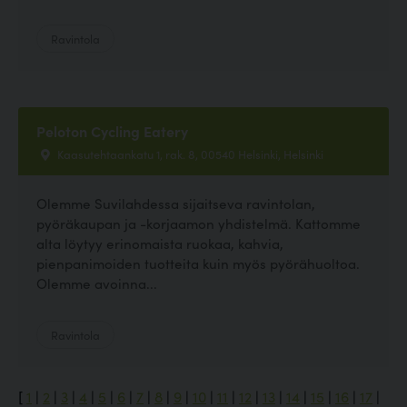
Ravintola
Peloton Cycling Eatery
Kaasutehtaankatu 1, rak. 8, 00540 Helsinki, Helsinki
Olemme Suvilahdessa sijaitseva ravintolan,
pyöräkaupan ja -korjaamon yhdistelmä. Kattomme
alta löytyy erinomaista ruokaa, kahvia,
pienpanimoiden tuotteita kuin myös pyörähuoltoa.
Olemme avoinna...
Ravintola
[
1
|
2
|
3
|
4
|
5
|
6
|
7
|
8
|
9
|
10
|
11
|
12
|
13
|
14
|
15
|
16
|
17
|