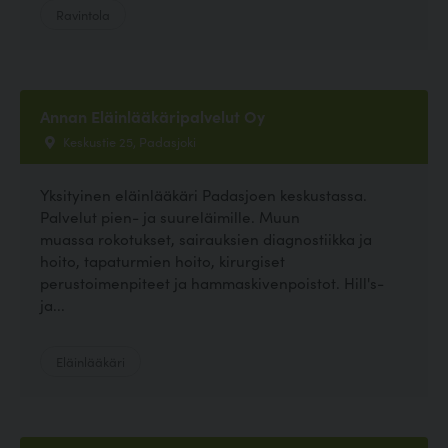
Ravintola
Annan Eläinlääkäripalvelut Oy
Keskustie 25, Padasjoki
Yksityinen eläinlääkäri Padasjoen keskustassa.
Palvelut pien- ja suureläimille. Muun
muassa rokotukset, sairauksien diagnostiikka ja
hoito, tapaturmien hoito, kirurgiset
perustoimenpiteet ja hammaskivenpoistot. Hill's-
ja...
Eläinlääkäri