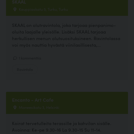
SKAAL
Kauppiaskatu 5, Turku, Turku
SKAAL on olutravintola, joka tarjoaa pienpanimo-
oluita laajalle yleisölle. Lisäksi SKAAL tarjoaa
herkullisen menun olutsuosituksineen. Ravintolassa
voi myös nauttia hyvästä viinilasillisesta,...
1 kommenttia
Ravintola
Encanto - Art Cafe
Maneesikatu 3, Helsinki
Koirat tervetulleita terassille ja kahvilan sisälle.
Avoinna: Ke-pe 9.30-16 La 9.30-15 Su 11-14.