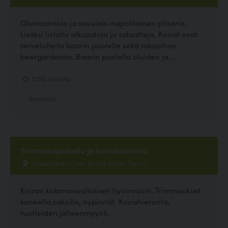
Olutravintola ja savolais-napolilainen pitseria.
Lisäksi listalla alkupaloja ja salaatteja. Koirat ovat
tervetulleita baarin puolelle sekä takapihan
beergardeniin. Baarin puolella oluiden ja...
5.00, 1 ääntä
Ravintola
Trimmauspalvelu ja koirahieronta
Opastinkatu 1 , v17, 95420 Tornio, Tornio
Koiran kokonaisvaltainen hyvinvointi. Trimmaukset
koneella,saksilla, nypinnät. Koirahieronta,
tuotteiden jälleenmyynti.