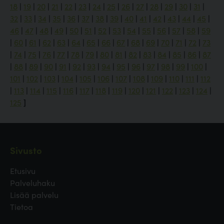
18
|
19
|
20
|
21
|
22
|
23
|
24
|
25
|
26
|
27
|
28
|
29
|
30
|
31
|
32
|
33
|
34
|
35
|
36
|
37
|
38
|
39
|
40
|
41
|
42
|
43
|
44
|
45
|
46
|
47
|
48
|
49
|
50
|
51
|
52
|
53
|
54
|
55
|
56
|
57
|
58
|
59
|
60
|
61
|
62
|
63
|
64
|
65
|
66
|
67
|
68
|
69
|
70
|
71
|
72
|
73
|
74
|
75
|
76
|
77
|
78
|
79
|
80
|
81
|
82
|
83
|
84
|
85
|
86
|
87
|
88
|
89
|
90
|
91
|
92
|
93
|
94
|
95
|
96
|
97
|
98
|
99
|
100
|
101
|
102
|
103
|
104
|
105
|
106
|
107
|
108
|
109
|
110
|
111
|
112
|
113
|
114
|
115
|
116
|
117
|
118
|
119
|
120
|
121
|
122
|
123
|
124
|
125
]
Sivusto
Etusivu
Palveluhaku
Lisää palvelu
Tietoa