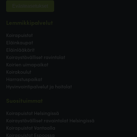
Evästeasetukset
Lemmikkipalvelut
Koirapuistot
Eläinkaupat
Eläinlääkärit
Koiraystävälliset ravintolat
Koirien uimapaikat
Koirakoulut
Harrastuspaikat
Hyvinvointipalvelut ja hoitolat
Suosituimmat
Koirapuistot Helsingissä
Koiraystävälliset ravaintolat Helsingissä
Koirapuistot Vantaalla
Koirapuistot Espoossa