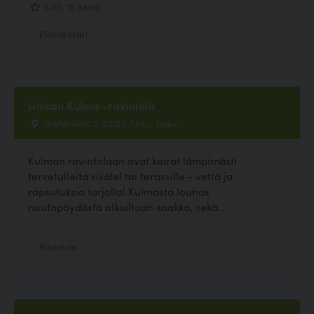
5.00, 15 ääntä
Eläinlääkäri
Unican Kulma -ravintola
Brahenkatu 2, 20100 Turku, Turku
Kulman ravintolaan ovat koirat lämpimästi
tervetulleita sisälel tai terassille - vettä ja
rapsutuksia tarjolla! Kulmasta lounas
noutopöydästä alkuiltaan saakka, sekä...
Ravintola