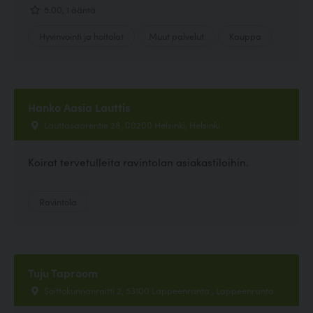
5.00, 1 ääntä
Hyvinvointi ja hoitolat
Muut palvelut
Kauppa
Hanko Aasia Lauttis
Lauttasaarentie 28, 00200 Helsinki, Helsinki
Koirat tervetulleita ravintolan asiakastiloihin.
Ravintola
Tuju Taproom
Soittokunnanraitti 2, 53100 Lappeenranta , Lappeenranta