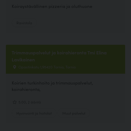
Koiraystävällinen pizzeria ja oluthuone
Ravintola
Trimmauspalvelut ja koirahieronta Tmi Elina
Lavikainen
Opastinkatu 1,95420 Tornio, Tornio
Koirien turkinhoito ja trimmauspalvelut,
koirahieronta,
5.00, 2 ääntä
Hyvinvointi ja hoitolat
Muut palvelut