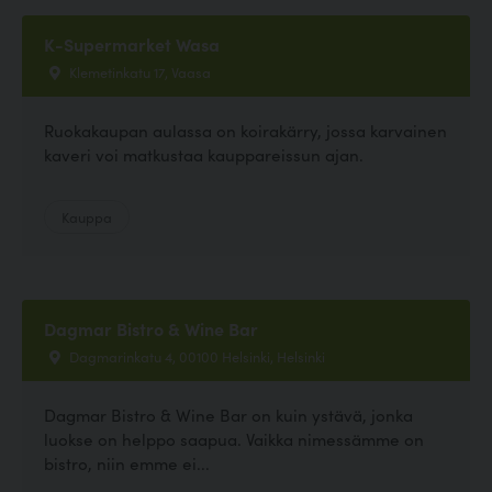
K-Supermarket Wasa
Klemetinkatu 17, Vaasa
Ruokakaupan aulassa on koirakärry, jossa karvainen
kaveri voi matkustaa kauppareissun ajan.
Kauppa
Dagmar Bistro & Wine Bar
Dagmarinkatu 4, 00100 Helsinki, Helsinki
Dagmar Bistro & Wine Bar on kuin ystävä, jonka
luokse on helppo saapua. Vaikka nimessämme on
bistro, niin emme ei...