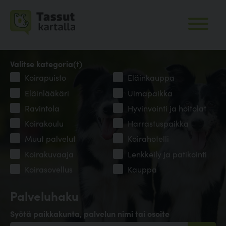
Valitse kategoria(t)
Koirapuisto
Eläinkauppa
Eläinlääkäri
Uimapaikka
Ravintola
Hyvinvointi ja hoitolat
Koirakoulu
Harrastuspaikka
Muut palvelut
Koirahotelli
Koirakuvaaja
Lenkkeily ja patikointi
Koirasovellus
Kauppa
Palveluhaku
Syötä paikkakunta, palvelun nimi tai osoite