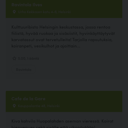
Ravintola Ilves
Urho Kekkosen katu 4-6, Helsinki
Kulttuuribisto Helsingin keskustassa, jossa rentoa
fiilistä, hyvää ruokaa ja sisäsiistit, hyvinkäyttäytyvät
karvatassut ovat tervetulleita! Tarjolla rapsutuksia,
koiranpeti, vesikulhot ja ajoittain...
5.00, 1 ääntä
Ravintola
Cafe de la Gare
Kauppalantie 48, Helsinki
Kiva kahvila Huopalahden aseman vieressä. Koirat
bienvenues sekä sisälle että ulkopöytään!