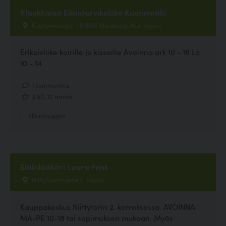
Klaukkalan Eläintarvikeliike Kuonomäki
Kuonomäentie 1, 01800 Klaukkala, Nurmijärvi
Erikoisliike koirille ja kissoille Avoinna ark 10 - 18 La
10 - 14
1 kommenttia
3.50, 12 ääntä
Eläinkauppa
Eläinlääkäri Laura Frisk
Niittykummuntie 2, Espoo
Kauppakeskus Niittytorin 2. kerroksessa. AVOINNA
MA-PE 10-18 tai sopimuksen mukaan. Myös