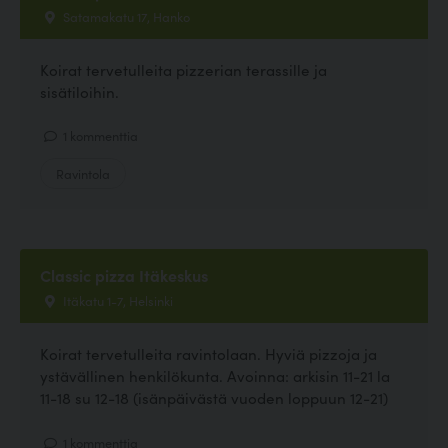
Satamakatu 17, Hanko
Koirat tervetulleita pizzerian terassille ja
sisätiloihin.
1 kommenttia
Ravintola
Classic pizza Itäkeskus
Itäkatu 1-7, Helsinki
Koirat tervetulleita ravintolaan. Hyviä pizzoja ja
ystävällinen henkilökunta. Avoinna: arkisin 11-21 la
11-18 su 12-18 (isänpäivästä vuoden loppuun 12-21)
1 kommenttia