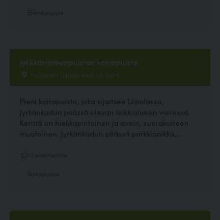
Eläinkauppa
Jyrkkärinteenpuiston koirapuisto
Pohjoinen Liipolankatu 28, Lahti
Pieni koirapuisto, joka sijaitsee Liipolassa,
Jyrkänkadun päässä olevan leikkialueen vieressä.
Kenttä on hiekkapintainen ja avoin, suorakaiteen
muotoinen. Jyrkänkadun päässä parkkipaikka,...
1 kommenttia
Koirapuisto