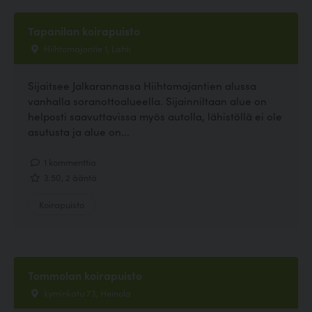
Tapanilan koirapuisto
Hiihtomajantie 1, Lahti
Sijaitsee Jalkarannassa Hiihtomajantien alussa
vanhalla soranottoalueella. Sijainniltaan alue on
helposti saavuttavissa myös autolla, lähistöllä ei ole
asutusta ja alue on...
1 kommenttia
3.50, 2 ääntä
Koirapuisto
Tommolan koirapuisto
kyminkatu 73, Heinola