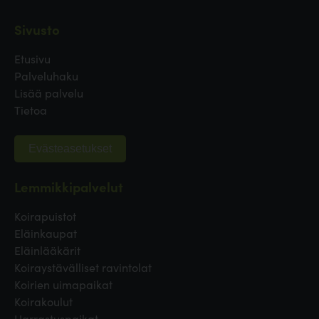
Sivusto
Etusivu
Palveluhaku
Lisää palvelu
Tietoa
Evästeasetukset
Lemmikkipalvelut
Koirapuistot
Eläinkaupat
Eläinlääkärit
Koiraystävälliset ravintolat
Koirien uimapaikat
Koirakoulut
Harrastuspaikat