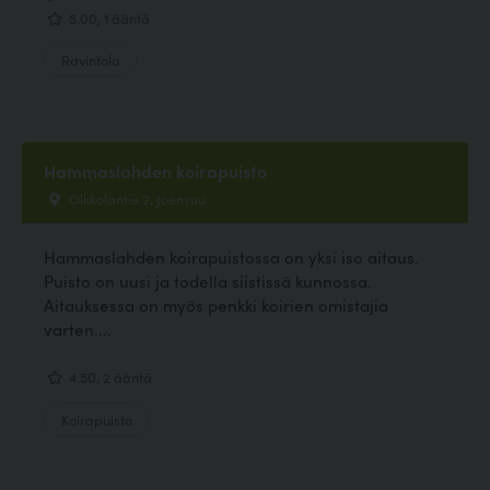
5.00, 1 ääntä
Ravintola
Hammaslahden koirapuisto
Olkkolantie 2, Joensuu
Hammaslahden koirapuistossa on yksi iso aitaus.
Puisto on uusi ja todella siistissä kunnossa.
Aitauksessa on myös penkki koirien omistajia
varten....
4.50, 2 ääntä
Koirapuisto