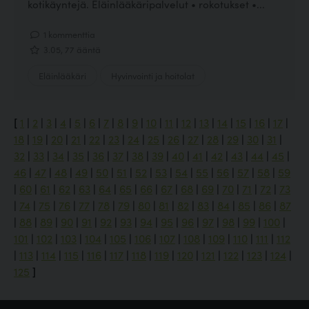
kotikäyntejä. Eläinlääkäripalvelut • rokotukset •...
1 kommenttia
3.05, 77 ääntä
Eläinlääkäri
Hyvinvointi ja hoitolat
[
1
|
2
|
3
|
4
|
5
|
6
|
7
|
8
|
9
|
10
|
11
|
12
|
13
|
14
|
15
|
16
|
17
|
18
|
19
|
20
|
21
|
22
|
23
|
24
|
25
|
26
|
27
|
28
|
29
|
30
|
31
|
32
|
33
|
34
|
35
|
36
|
37
|
38
|
39
|
40
|
41
|
42
|
43
|
44
|
45
|
46
|
47
|
48
|
49
|
50
|
51
|
52
|
53
|
54
|
55
|
56
|
57
|
58
|
59
|
60
|
61
|
62
|
63
|
64
|
65
|
66
|
67
|
68
|
69
|
70
|
71
|
72
|
73
|
74
|
75
|
76
|
77
|
78
|
79
|
80
|
81
|
82
|
83
|
84
|
85
|
86
|
87
|
88
|
89
|
90
|
91
|
92
|
93
|
94
|
95
|
96
|
97
|
98
|
99
|
100
|
101
|
102
|
103
|
104
|
105
|
106
|
107
|
108
|
109
|
110
|
111
|
112
|
113
|
114
|
115
|
116
|
117
|
118
|
119
|
120
|
121
|
122
|
123
|
124
|
125
]