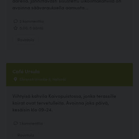
äärellä. Jännittävästi sisustettu ulkoilmakahvila on
avoinna säävarauksella aamusta...
2 kommenttia
5.00, 5 ääntä
Ravintola
Café Ursula
Ehrenströmintie 3, Helsinki
Viihtyisä kahvila Kaivopuistossa, jonka terassille
koirat ovat tervetulleita. Avoinna joka päivä,
kesäisin klo 09-24.
1 kommenttia
Ravintola