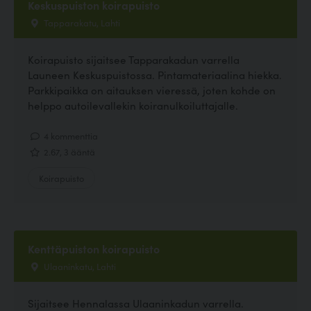
Keskuspuiston koirapuisto
Tapparakatu, Lahti
Koirapuisto sijaitsee Tapparakadun varrella
Launeen Keskuspuistossa. Pintamateriaalina hiekka.
Parkkipaikka on aitauksen vieressä, joten kohde on
helppo autoilevallekin koiranulkoiluttajalle.
4 kommenttia
2.67, 3 ääntä
Koirapuisto
Kenttäpuiston koirapuisto
Ulaaninkatu, Lahti
Sijaitsee Hennalassa Ulaaninkadun varrella.