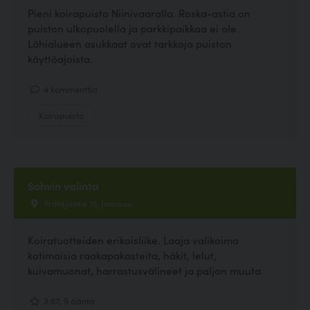
Pieni koirapuisto Niinivaaralla. Roska-astia on
puiston ulkopuolella ja parkkipaikkaa ei ole.
Lähialueen asukkaat ovat tarkkoja puiston
käyttöajoista.
4 kommenttia
Koirapuisto
Sohvin valinta
Yrittäjäntie 15, Joensuu
Koiratuotteiden erikoisliike. Laaja valikoima
kotimaisia raakapakasteita, häkit, lelut,
kuivamuonat, harrastusvälineet ja paljon muuta.
3.67, 9 ääntä