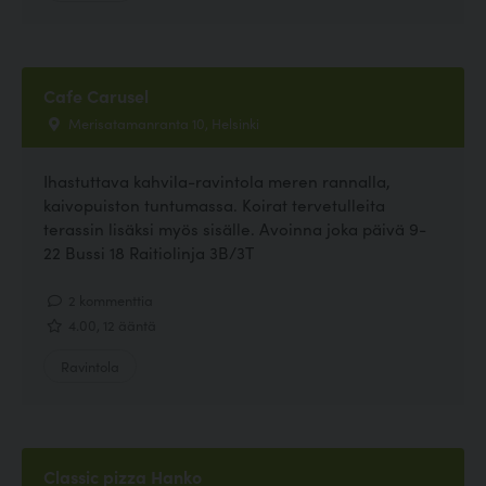
Cafe Carusel
Merisatamanranta 10, Helsinki
Ihastuttava kahvila-ravintola meren rannalla,
kaivopuiston tuntumassa. Koirat tervetulleita
terassin lisäksi myös sisälle. Avoinna joka päivä 9-
22 Bussi 18 Raitiolinja 3B/3T
2 kommenttia
4.00, 12 ääntä
Ravintola
Classic pizza Hanko