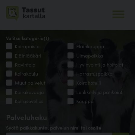
Valitse kategoria(t)
Koirapuisto
Eläinkauppa
Eläinlääkäri
Uimapaikka
Ravintola
Hyvinvointi ja hoitolat
Koirakoulu
Harrastuspaikka
Muut palvelut
Koirahotelli
Koirakuvaaja
Lenkkeily ja patikointi
Koirasovellus
Kauppa
Palveluhaku
Syötä paikkakunta, palvelun nimi tai osoite