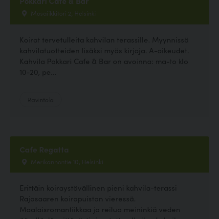
Pokkari Cafe & Bar
Mosaiikkitori 2, Helsinki
Koirat tervetulleita kahvilan terassille. Myynnissä
kahvilatuotteiden lisäksi myös kirjoja. A-oikeudet.
Kahvila Pokkari Cafe & Bar on avoinna: ma-to klo
10-20, pe...
Ravintola
Cafe Regatta
Merikannontie 10, Helsinki
Erittäin koiraystävällinen pieni kahvila-terassi
Rajasaaren koirapuiston vieressä.
Maalaisromantiikkaa ja reilua meininkiä veden