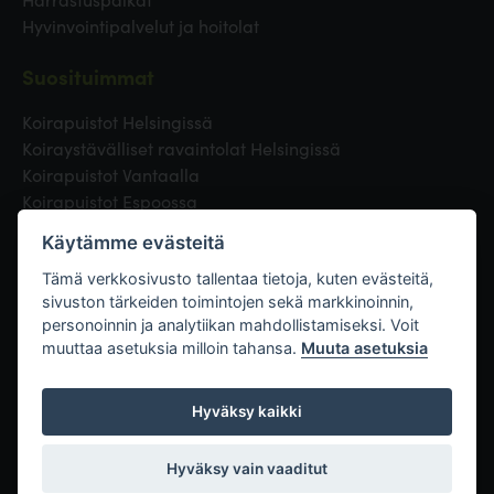
Hyvinvointipalvelut ja hoitolat
Suosituimmat
Koirapuistot Helsingissä
Koiraystävälliset ravaintolat Helsingissä
Koirapuistot Vantaalla
Koirapuistot Espoossa
Koirapuistot Turussa
Käytämme evästeitä
Eläinlääkäri Helsingissä
Koirapuistot Tampereella
Tämä verkkosivusto tallentaa tietoja, kuten evästeitä,
sivuston tärkeiden toimintojen sekä markkinoinnin,
personoinnin ja analytiikan mahdollistamiseksi. Voit
Linkit
muuttaa asetuksia milloin tahansa.
Muuta asetuksia
Hyväksy kaikki
Hyväksy vain vaaditut