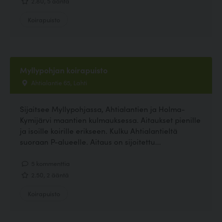
2.80, 5 ääntä
Koirapuisto
Myllypohjan koirapuisto
Ahtialantie 65, Lahti
Sijaitsee Myllypohjassa, Ahtialantien ja Holma-
Kymijärvi maantien kulmauksessa. Aitaukset pienille
ja isoille koirille erikseen. Kulku Ahtialantieltä
suoraan P-alueelle. Aitaus on sijoitettu...
5 kommenttia
2.50, 2 ääntä
Koirapuisto