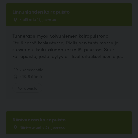
Linnunlahden koirapuisto
Eteläkatu 14, Joensuu
Tunnetaan myös Koivuniemen koirapuistona.
Eteläisessä keskustassa, Pielisjoen tuntumassa ja
suositun ulkoilu-alueen keskellä, puustoa. Suuri
koirapuisto, josta löytyy erilliset aitaukset isoille ja...
2 kommenttia
4.13, 8 ääntä
Koirapuisto
Niinivaaran koirapuisto
Niinivaarantie 23, Joensuu