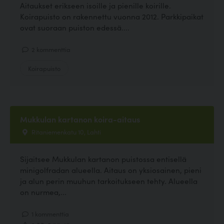
Aitaukset erikseen isoille ja pienille koirille.
Koirapuisto on rakennettu vuonna 2012. Parkkipaikat
ovat suoraan puiston edessä....
2 kommenttia
Koirapuisto
Mukkulan kartanon koira-aitaus
Ritaniemenkatu 10, Lahti
Sijaitsee Mukkulan kartanon puistossa entisellä
minigolfradan alueella. Aitaus on yksiosainen, pieni
ja alun perin muuhun tarkoitukseen tehty. Alueella
on nurmea,...
1 kommenttia