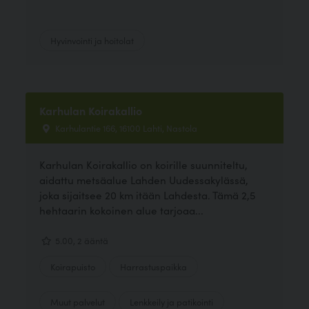
Hyvinvointi ja hoitolat
Karhulan Koirakallio
Karhulantie 166, 16100 Lahti, Nastola
Karhulan Koirakallio on koirille suunniteltu,
aidattu metsäalue Lahden Uudessakylässä,
joka sijaitsee 20 km itään Lahdesta. Tämä 2,5
hehtaarin kokoinen alue tarjoaa...
5.00, 2 ääntä
Koirapuisto
Harrastuspaikka
Muut palvelut
Lenkkeily ja patikointi