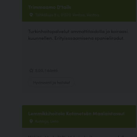
Trimmaamo D’tails
Tähkäkuja 5 c, 01370 Vantaa, Vantaa
Turkinhoitopalvelut ammattitaidolla ja koiraasi
kuunnellen. Erityisosaamisena spanielirodut.
5.00, 1 ääntä
Hyvinvointi ja hoitolat
Lemmikkihoitola Kotimetsän Maalaistassut
Kahloja, Lieto