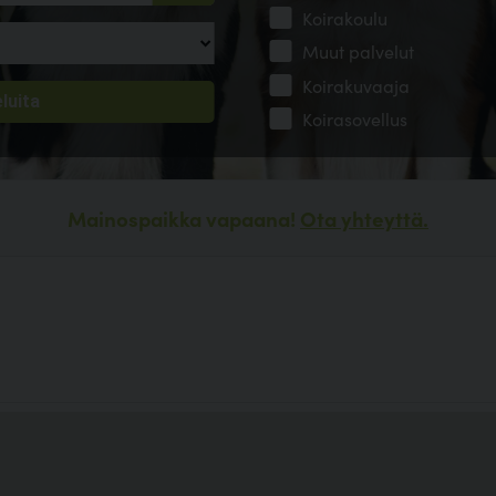
Koirakoulu
Muut palvelut
Koirakuvaaja
Koirasovellus
Mainospaikka vapaana!
Ota yhteyttä.