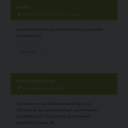
Laelta
Ranta-Tampellan katu 13, Tampere
Laelta kahvilaan on tervetulleita aina kaikki
koirakaverit!
Ravintola
Koirahieroja Jenny
Halmeenkatu, kemi, Kemi
Koirahierontaa kotikäynteinä Kemi ja
lähialueet, koiranlenkitykset, lemmikkien
päiväkäynnit 1-2x kotona, lemmikkien
päivähoito max. 5h