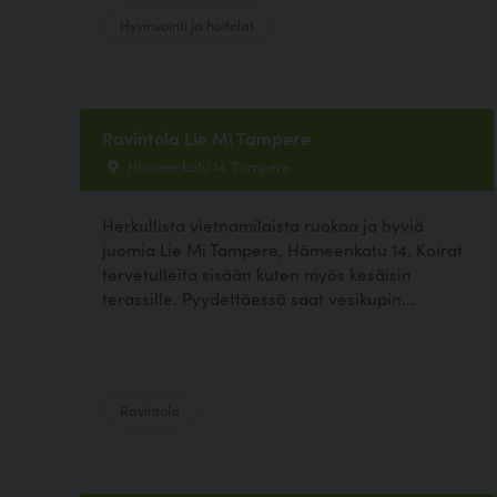
Hyvinvointi ja hoitolat
Ravintola Lie Mi Tampere
Hämeenkatu 14, Tampere
Herkullista vietnamilaista ruokaa ja hyviä
juomia Lie Mi Tampere, Hämeenkatu 14. Koirat
tervetulleita sisään kuten myös kesäisin
terassille. Pyydettäessä saat vesikupin...
Ravintola