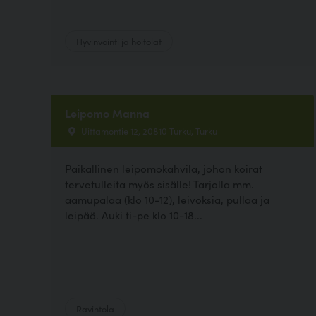
Hyvinvointi ja hoitolat
Leipomo Manna
Uittamontie 12, 20810 Turku, Turku
Paikallinen leipomokahvila, johon koirat
tervetulleita myös sisälle! Tarjolla mm.
aamupalaa (klo 10-12), leivoksia, pullaa ja
leipää. Auki ti-pe klo 10-18...
Ravintola