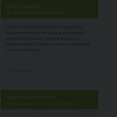
Kahvila Sumppila
Siilikuja 5, 00800 Helsinki, Helsinki
Länsi-Hertttoniemen Kahvila Sumppilasta
löytyy monenlaisia herkkuja ja suolapaloja
sekä erilaisia juomia. Tekevät kakkuja ja
piirakoita myös tilauksesta. Osa työntekijöistä
on kuntouttavassa...
Muut palvelut
Pioppo Taproom & Eatery
Koivukoskenkatu 17, 87100 Kajaani, Kajaani