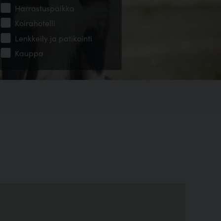
Harrastuspaikka
Koirahotelli
Lenkkeily ja patikointi
Kauppa