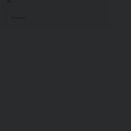
18....
Kauppa