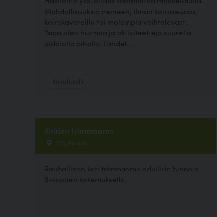
Häkitöntä yksilöllistä koirahoitoa maaseudulla.
Mahdollisuuksia moneen; ilman koiraseuraa,
koirakavereilla tai molempia vaihtelevasti.
Vapauden hurmaa ja aktiviteetteja suurella
aidatulla pihalla. Lähdet...
Koirahotelli
Koirien trimmaamo
1116, Porvoo
Rauhallinen koti trimmaamo edullisin hinnoin
5-vuoden kokemuksella.