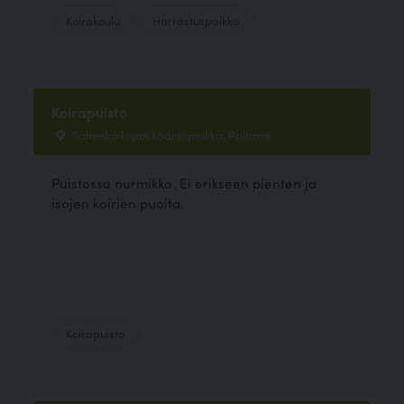
Koirakoulu
Harrastuspaikka
Koirapuisto
Salmelankujan kääntöpaikka, Paltamo
Puistossa nurmikko. Ei erikseen pienten ja
isojen koirien puolta.
Koirapuisto