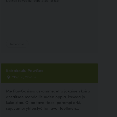
Koirat tervetulleita sisälle asti!
Ravintola
Koirakoulu PawGos
Ylöjärvi, Ylöjärvi
Me PawGosissa uskomme, että jokainen koira
ansaitsee mahdollisuuden oppia, kasvaa ja
kukoistaa. Olipa tavoitteesi parempi arki,
sujuvampi yhteistyö tai tavoitteellinen...