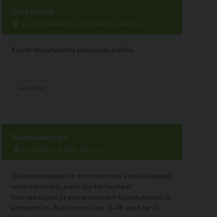
Café Tarina
Laajalahdentie 20, 00330 Helsinki, Helsinki
Koirat tervetulleita kahvilaan sisälle.
Ravintola
Tuunauskauppa
Montintie 24 A 91140 Olhava, Ii
Tuunauskauppa on suomalainen verkkokauppa
sekä myymälä, josta löydät tuotteet
huonekalujen ja pienesineiden tuunaukseen ja
entisöintiin. Avoinna su-ma 13-18 sekä ke 13-