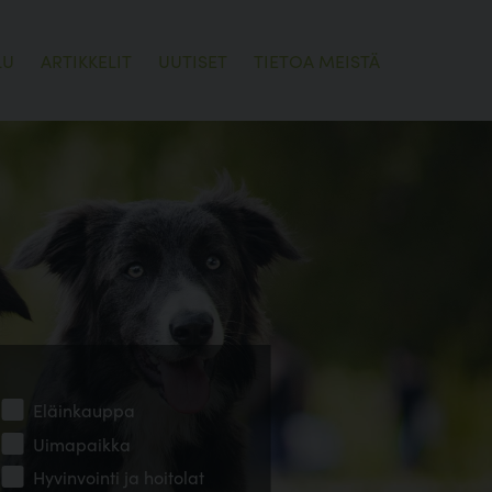
LU
ARTIKKELIT
UUTISET
TIETOA MEISTÄ
Eläinkauppa
Uimapaikka
Hyvinvointi ja hoitolat