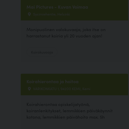
Mai Pictures - Kuvan Voimaa
Sysimiehentie, Helsinki
Monipuolinen valokuvaaja, joka itse on
harrastanut koiria yli 20 vuoden ajan!
Koirakuvaaja
Koirahierontaa ja hoitoa
VARIKONKATU 1, 94200 KEMI, Kemi
Koirahierontaa opiskelijatyönä,
koiranlenkitykset, lemmikkien päiväkäynnit
kotona, lemmikkien päivähoito max. 5h