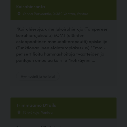
Koirahieronta
Vanha Porvoontie, 01380 Vantaa, Vantaa
*Koirahieroja, urheilukoirahieroja (Tampereen
koirahierojakoulu) EOMT (eläinten
osteopaattinen manuaaliterapeutti) opiskelija
(Funktionaalinen eläinterapiakeskus) *Emmi-
pet sertifioitu hammashoitaja *vaatteiden ja
pantojen ompelua koirille *kotikäynnit...
Hyvinvointi ja hoitolat
Trimmaamo D'tails
Tähkäkuja, Vantaa