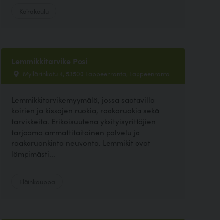
Koirakoulu
Lemmikkitarvike Posi
Myllärinkatu 4, 53500 Lappeenranta, Lappeenranta
Lemmikkitarvikemyymälä, jossa saatavilla
koirien ja kissojen ruokia, raakaruokia sekä
tarvikkeita. Erikoisuutena yksityisyrittäjien
tarjoama ammattitaitoinen palvelu ja
raakaruonkinta neuvonta. Lemmikit ovat
lämpimästi...
Eläinkauppa