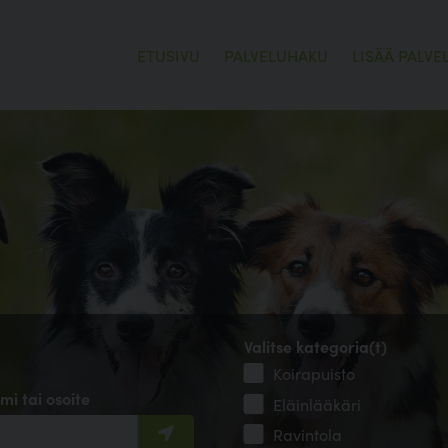
ETUSIVU
PALVELUHAKU
LISÄÄ PALVE
Valitse kategoria(t)
Koirapuisto
mi tai osoite
Eläinlääkäri
Ravintola