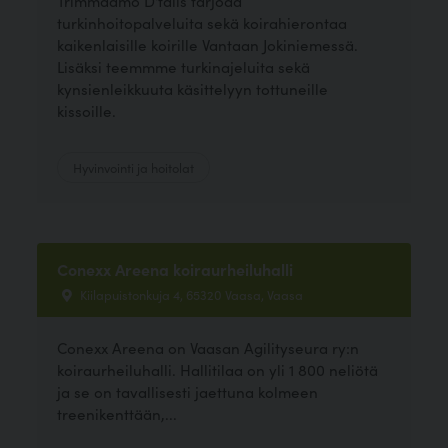
Trimmaamo D'tails tarjoaa
turkinhoitopalveluita sekä koirahierontaa
kaikenlaisille koirille Vantaan Jokiniemessä.
Lisäksi teemmme turkinajeluita sekä
kynsienleikkuuta käsittelyyn tottuneille
kissoille.
Hyvinvointi ja hoitolat
Conexx Areena koiraurheiluhalli
Kiilapuistonkuja 4, 65320 Vaasa, Vaasa
Conexx Areena on Vaasan Agilityseura ry:n
koiraurheiluhalli. Hallitilaa on yli 1 800 neliötä
ja se on tavallisesti jaettuna kolmeen
treenikenttään,...