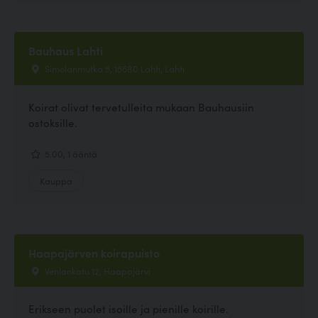
Bauhaus Lahti
Simolanmutka 5, 15680 Lahti, Lahti
Koirat olivat tervetulleita mukaan Bauhausiin
ostoksille.
5.00, 1 ääntä
Kauppa
Haapajärven koirapuisto
Venlankatu 12, Haapajärvi
Erikseen puolet isoille ja pienille koirille.