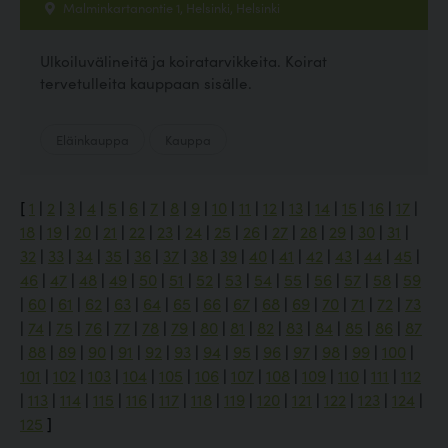
Malminkartanontie 1, Helsinki, Helsinki
Ulkoiluvälineitä ja koiratarvikkeita. Koirat
tervetulleita kauppaan sisälle.
Eläinkauppa
Kauppa
[
1
|
2
|
3
|
4
|
5
|
6
|
7
|
8
|
9
|
10
|
11
|
12
|
13
|
14
|
15
|
16
|
17
|
18
|
19
|
20
|
21
|
22
|
23
|
24
|
25
|
26
|
27
|
28
|
29
|
30
|
31
|
32
|
33
|
34
|
35
|
36
|
37
|
38
|
39
|
40
|
41
|
42
|
43
|
44
|
45
|
46
|
47
|
48
|
49
|
50
|
51
|
52
|
53
|
54
|
55
|
56
|
57
|
58
|
59
|
60
|
61
|
62
|
63
|
64
|
65
|
66
|
67
|
68
|
69
|
70
|
71
|
72
|
73
|
74
|
75
|
76
|
77
|
78
|
79
|
80
|
81
|
82
|
83
|
84
|
85
|
86
|
87
|
88
|
89
|
90
|
91
|
92
|
93
|
94
|
95
|
96
|
97
|
98
|
99
|
100
|
101
|
102
|
103
|
104
|
105
|
106
|
107
|
108
|
109
|
110
|
111
|
112
|
113
|
114
|
115
|
116
|
117
|
118
|
119
|
120
|
121
|
122
|
123
|
124
|
125
]