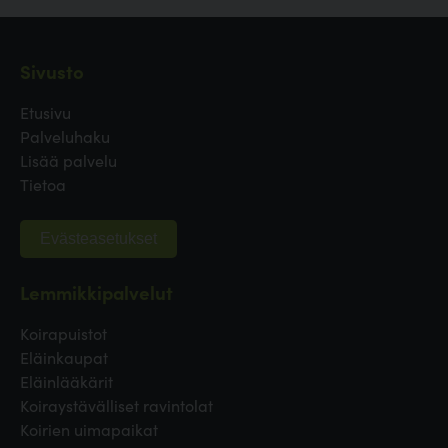
Sivusto
Etusivu
Palveluhaku
Lisää palvelu
Tietoa
Evästeasetukset
Lemmikkipalvelut
Koirapuistot
Eläinkaupat
Eläinlääkärit
Koiraystävälliset ravintolat
Koirien uimapaikat