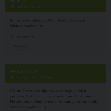
Fat Bulls
Eerikinkatu 8, Turku
Koirat tervetulleita sisälle. Hyvää ruokaa ja
loistavaa palvelua
1 kommenttia
Ravintola
GG Bar & Cafe
Pormestarinkatu 14, Porvoo
GG on Porvoossa sijaitseva rento ja leikkisä
pelibaari/kahvila. GG:stä löydät mm. PC koneita,
Playstation nurkan, arcade-koneen ja retropelejä,
sekä lautapelejä... Ja...