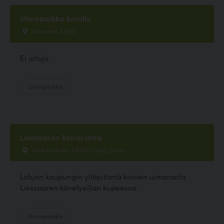
Uimapaikka koirille
Liessaari, Lohja
Ei aitoja
Uimapaikka
Liessaaren koiraranta
Haikarinkatu, 08100 Lohja, Lohja
Lohjan kaupungin ylläpitämä koirien uimaranta
Liessaaren kävelysillan kupeessa.
Uimapaikka