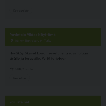
Koirapuisto
Ravintola Viides Näyttämö
Itäinen Rantakatu 14, Turku
Hyväkäytöksiset koirat tervetulleita ravintolaan
sisälle ja terassille. Vettä tarjotaan.
5.00, 2 ääntä
Ravintola
Varuste.net