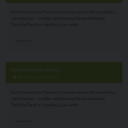
Konttiravintola Morton toivottaa koirat tervetulleiksi
ravintolaan - sisälle sekä terassille kesäaikaan.
Tarjolla Best in- herkkuja ja vettä.
Ravintola
Konttiravintola Morton
Kauppatori 1, Pieksämäki
Konttiravintola Morton toivottaa koirat tervetulleiksi
ravintolaan - sisälle sekä terassille kesäaikaan.
Tarjolla Best in -herkkuja ja vettä.
Ravintola