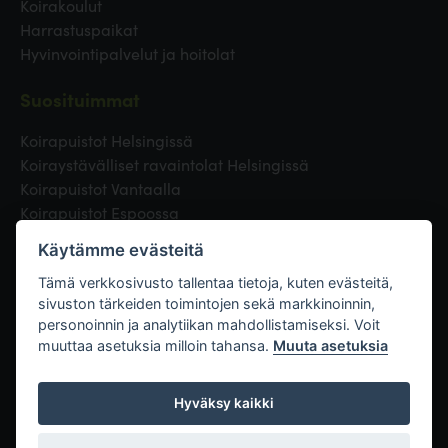
Koirakoulut
Harrastuspaikat
Hyvinvointipalvelut ja hoitolat
Suosituimmat
Koirapuistot Helsingissä
Koiraystävälliset ravaintolat Helsingissä
Koirapuistot Vantaalla
Koirapuistot Espoossa
Koirapuistot Turussa
Käytämme evästeitä
Eläinlääkäri Helsingissä
Koirapuistot Tampereella
Tämä verkkosivusto tallentaa tietoja, kuten evästeitä,
sivuston tärkeiden toimintojen sekä markkinoinnin,
personoinnin ja analytiikan mahdollistamiseksi. Voit
Linkit
muuttaa asetuksia milloin tahansa.
Muuta asetuksia
Hyväksy kaikki