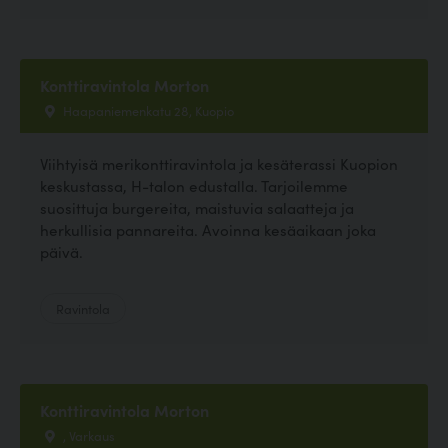
Konttiravintola Morton
Haapaniemenkatu 28, Kuopio
Viihtyisä merikonttiravintola ja kesäterassi Kuopion
keskustassa, H-talon edustalla. Tarjoilemme
suosittuja burgereita, maistuvia salaatteja ja
herkullisia pannareita. Avoinna kesäaikaan joka
päivä.
Ravintola
Konttiravintola Morton
, Varkaus