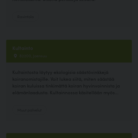
Ravintola
Kultainto
82200, Joensuu
Kultaintosta löytyy ekologisia säästövinkkejä
koiranomistajille. Voit lukea siitä, miten säästää
koiran kuluissa tinkimättä koiran hyvinvoinnista ja
elämänlaadusta. Kultainnossa käsitellään myös...
Muut palvelut