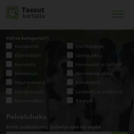
Valitse kategoria(t)
Koirapuisto
Eläinkauppa
Eläinlääkäri
Uimapaikka
Ravintola
Hyvinvointi ja hoitolat
Koirakoulu
Harrastuspaikka
Muut palvelut
Koirahotelli
Koirakuvaaja
Lenkkeily ja patikointi
Koirasovellus
Kauppa
Palveluhaku
Syötä paikkakunta, palvelun nimi tai osoite