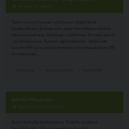
Rohkatie 20, Helsinki
Tekonurmipohjainen yksityisen ylläpitämä
(maksullinen) koirapuisto sekä lemmikkien hoitoa
tarjoava palvelu. Helsingin pakilassa. Koirien päivä
-ja lomahoitoa. Runsas agilitykalusto. Vakituiset
koiratreffit to/su kokoryhmissä (ilmoittaudutaan FB-
sivullemme)....
Koirapuisto
Harrastuspaikka
Koirahotelli
Kahvila Pikkupeikko
Näsilinnankatu 19, Tampere
Ihana kahvila keskustassa. Todella mukava
henkilökunta. Ulkona penkkejä kesällä.