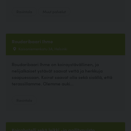
Ravintola
Muut palvelut
Roudaribaari Ihme
Kaisaniemenkatu 3A, Helsinki
Roudaribaari Ihme on koiraystävällinen, ja
nelijalkaiset ystävät saavat vettä ja herkkuja
saapuessaan. Koirat saavat olla sekä sisällä, että
terassillamme. Olemme auki...
Ravintola
Koirahotelli sekä leikki -ja agilitypuisto