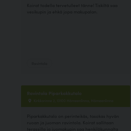
Koirat todella tervetulleet tänne! Tiskiltä saa
vesikupin ja ehkä jopa makupalan.
Ravintola
Ravintola Piparkakkutalo
Kirkkorinne 2, 13100 Hämeenlinna, Hämeenlinna
Piparkakkutalo on perinteikäs, tasokas hyvän
ruoan ja juoman ravintola. Koirat sallitaan
terassilla ja juomakupin saa henkilökunnalta