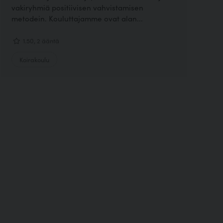
vakiryhmiä positiivisen vahvistamisen
metodein. Kouluttajamme ovat alan...
1.50, 2 ääntä
Koirakoulu