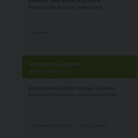
pääsevät sekä terassille ja sisälle.
Henkilökunta huomioi myös koirat.
Ravintola
Koirahieronta Jedibam
Päijät-Häme, Lahti
Koirahierontaa Päijät-Hämeen alueella.
Kotikäynnit Parhaiten saat kiinni viestillä.
Hyvinvointi ja hoitolat
Muut palvelut