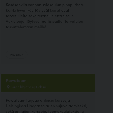
Kesäkahvila vanhan kyläkoulun pihapiirissä.
Kaikki hyvin käyttäytyvät koirat ovat
tervetulleita sekä terassille että sisälle.
Aukioloajat löytyvät nettisivuilta. Tervetuloa
tassuttelemaan meille!
Ravintola
Pawsiteam
Orapihlajatie 41, Helsinki
Pawsiteam tarjoaa erilaisia kursseja
Helsingissä Haagassa arjen sujuvoittamiseksi,
sekä eri lajien kursseja, teemakoulutuksia ja