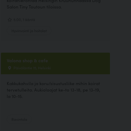
koirahierontaa Helsingin Kruununhaassa Dog
Salon Tiny Toutoun tiloissa.
5.00, 1 ääntä
Hyvinvointi ja hoitolat
Valona shop & cafe
Päivöläntie 15, Helsinki
Kakkukahvila ja koru/sisustusliike mihin koirat
tervetulleita. Aukioloajat ke-to 13-18, pe 13-19,
la 10-15.
Ravintola