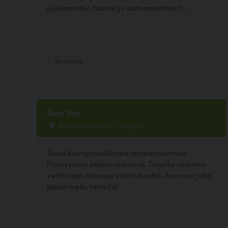
(useimmiten tuovat jo automaattisesti,...
Ravintola
Dam Bar
Valssipadonraitti 2, Tampere
Suuri koiraystävällinen terassiravintola
Finlaysonin padon vieressä. Tarjolla raikasta
vettä sekä naksuja veloituksetta. Avoinna joka
päivä myös talvella!