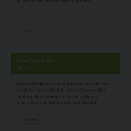
joissa koiran saa mukaan kauppaan.
Kauppa
Lokal Food & bar
, Helsinki
Koiraystävällinen ravintola jonne on sallittua
tuoda koirat sisätiloihin. Iso sali jossa välillä
saattaa olla useampikin koira. Viikkojen
krunajainen on Maanantai pubivisailut...
Ravintola