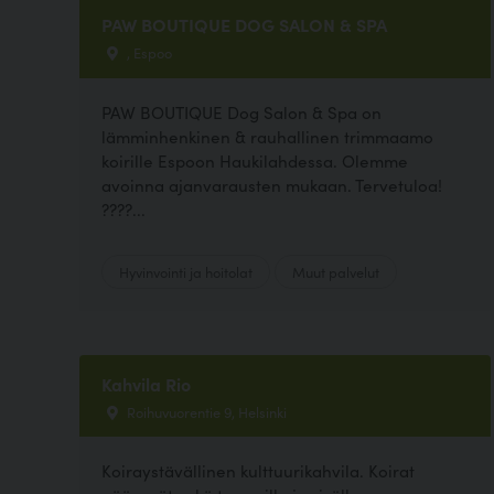
PAW BOUTIQUE DOG SALON & SPA
, Espoo
PAW BOUTIQUE Dog Salon & Spa on
lämminhenkinen & rauhallinen trimmaamo
koirille Espoon Haukilahdessa. Olemme
avoinna ajanvarausten mukaan. Tervetuloa!
????...
Hyvinvointi ja hoitolat
Muut palvelut
Kahvila Rio
Roihuvuorentie 9, Helsinki
Koiraystävällinen kulttuurikahvila. Koirat