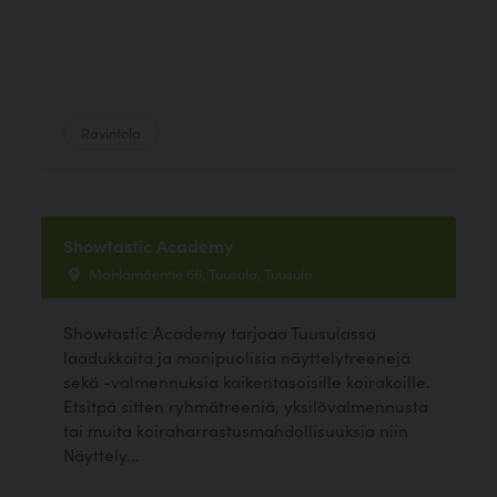
Ravintola
Showtastic Academy
Mahlamäentie 66, Tuusula, Tuusula
Showtastic Academy tarjoaa Tuusulassa
laadukkaita ja monipuolisia näyttelytreenejä
sekä -valmennuksia kaikentasoisille koirakoille.
Etsitpä sitten ryhmätreeniä, yksilövalmennusta
tai muita koiraharrastusmahdollisuuksia niin
Näyttely...