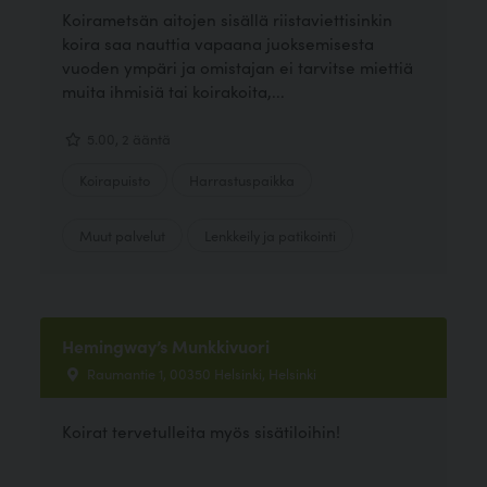
Koirametsän aitojen sisällä riistaviettisinkin
koira saa nauttia vapaana juoksemisesta
vuoden ympäri ja omistajan ei tarvitse miettiä
muita ihmisiä tai koirakoita,...
5.00, 2 ääntä
Koirapuisto
Harrastuspaikka
Muut palvelut
Lenkkeily ja patikointi
Hemingway’s Munkkivuori
Raumantie 1, 00350 Helsinki, Helsinki
Koirat tervetulleita myös sisätiloihin!