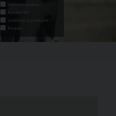
Harrastuspaikka
Koirahotelli
Lenkkeily ja patikointi
Kauppa