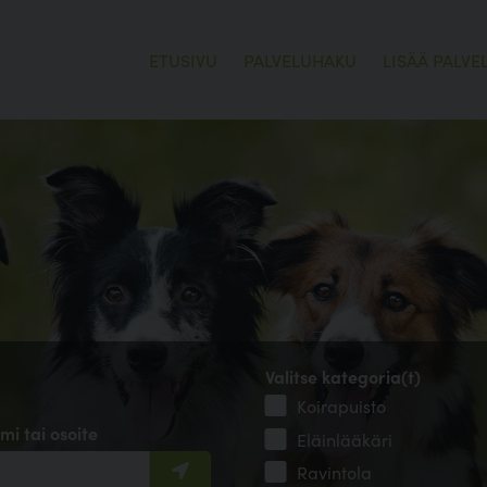
ETUSIVU
PALVELUHAKU
LISÄÄ PALVE
Valitse kategoria(t)
Koirapuisto
mi tai osoite
Eläinlääkäri
Ravintola