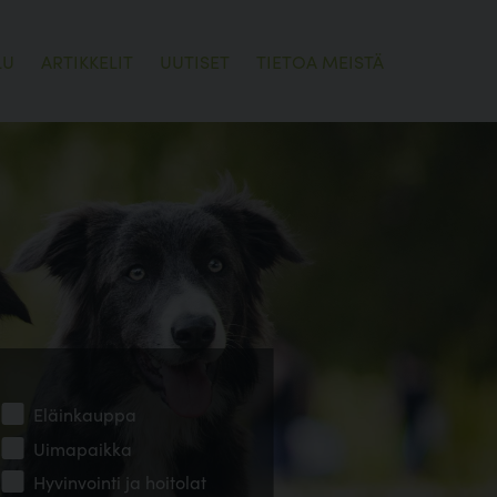
LU
ARTIKKELIT
UUTISET
TIETOA MEISTÄ
Eläinkauppa
Uimapaikka
Hyvinvointi ja hoitolat