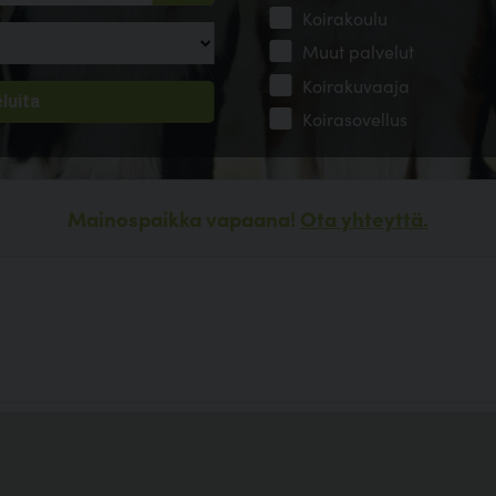
Koirakoulu
Muut palvelut
Koirakuvaaja
Koirasovellus
Mainospaikka vapaana!
Ota yhteyttä.