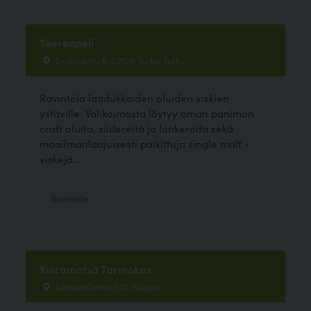
Teerenpeli
Eerikinkatu 8, 20100 Turku, Turku
Ravintola laadukkaiden oluiden viskien
ystäville. Valikoimasta löytyy oman panimon
craft oluita, siidereitä ja lonkeroita sekä
maailmanlaajuisesti palkittuja single malt -
viskejä...
Ravintola
Koirametsä Tarmokas
Lamperilantie 2411, Kuopio