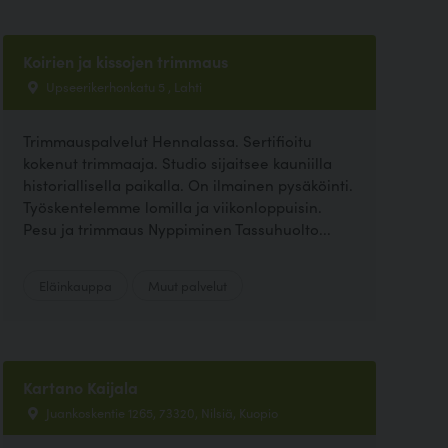
Koirien ja kissojen trimmaus
Upseerikerhonkatu 5 , Lahti
Trimmauspalvelut Hennalassa. Sertifioitu
kokenut trimmaaja. Studio sijaitsee kauniilla
historiallisella paikalla. On ilmainen pysäköinti.
Työskentelemme lomilla ja viikonloppuisin.
Pesu ja trimmaus Nyppiminen Tassuhuolto...
Eläinkauppa
Muut palvelut
Kartano Kaijala
Juankoskentie 1265, 73320, Nilsiä, Kuopio