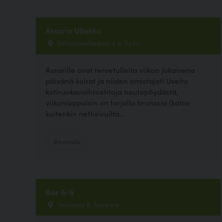
Assarin Ullakko
Rehtorinpellonkatu 4 a, Turku
Assarille ovat tervetulleita viikon jokaisena
päivänä koirat ja niiden omistajat! Useita
kotiruokavaihtoehtoja noutopöydästä,
viikonloppuisin on tarjolla brunssia (katso
kuitenkin nettisivuilta...
Ravintola
Bar 5/5
Teiskontie 8, Tampere