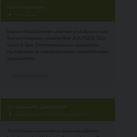
Koiratrimmaamo
02170, Espoo
Espoon Haukilahteen avataan joulukuussa uusi
Koiratrimmaamo nimeltä PAW BOUTIQUE Dog
Salon & Spa. Trimmaamossa on panostettu
rauhalliseen ja mahdollisimman stressittömään
ympäristöön...
Hyvinvointi ja hoitolat
Koirahieronta Loikkohäntä
Unioninkatu 45 H, 00170 Helsinki, Helsinki
Yksilöllisesti suunniteltua kokonaisvaltaista