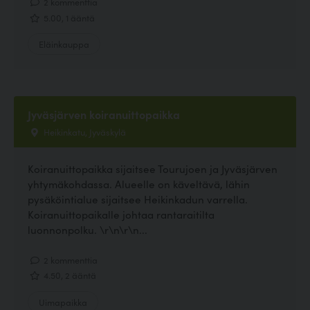
2 kommenttia
5.00, 1 ääntä
Eläinkauppa
Jyväsjärven koiranuittopaikka
Heikinkatu, Jyväskylä
Koiranuittopaikka sijaitsee Tourujoen ja Jyväsjärven
yhtymäkohdassa. Alueelle on käveltävä, lähin
pysäköintialue sijaitsee Heikinkadun varrella.
Koiranuittopaikalle johtaa rantaraitilta
luonnonpolku. \r\n\r\n...
2 kommenttia
4.50, 2 ääntä
Uimapaikka