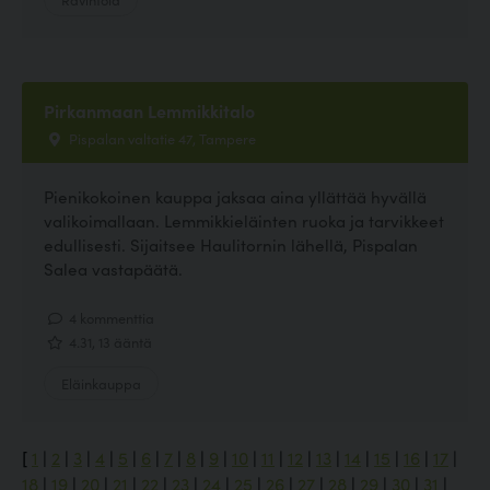
Pirkanmaan Lemmikkitalo
Pispalan valtatie 47, Tampere
Pienikokoinen kauppa jaksaa aina yllättää hyvällä
valikoimallaan. Lemmikkieläinten ruoka ja tarvikkeet
edullisesti. Sijaitsee Haulitornin lähellä, Pispalan
Salea vastapäätä.
4 kommenttia
4.31, 13 ääntä
Eläinkauppa
[
1
|
2
|
3
|
4
|
5
|
6
|
7
|
8
|
9
|
10
|
11
|
12
|
13
|
14
|
15
|
16
|
17
|
18
|
19
|
20
|
21
|
22
|
23
|
24
|
25
|
26
|
27
|
28
|
29
|
30
|
31
|