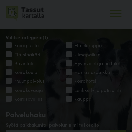
Valitse kategoria(t)
Koirapuisto
Eläinkauppa
Eläinlääkäri
Uimapaikka
Ravintola
Hyvinvointi ja hoitolat
Koirakoulu
Harrastuspaikka
Muut palvelut
Koirahotelli
Koirakuvaaja
Lenkkeily ja patikointi
Koirasovellus
Kauppa
Palveluhaku
Syötä paikkakunta, palvelun nimi tai osoite