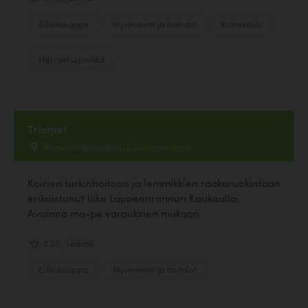
Eläinkauppa
Hyvinvointi ja hoitolat
Koirakoulu
Harrastuspaikka
Trimpet
Standertskjöldinkatu 1, Lappeenranta
Koirien turkinhoitoon ja lemmikkien raakaruokintaan
erikoistunut liike Lappeenrannan Kaukaalla.
Avoinna ma-pe varauksien mukaan
2.00, 1 ääntä
Eläinkauppa
Hyvinvointi ja hoitolat