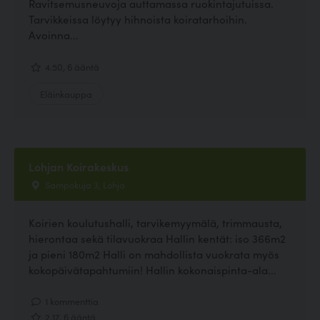
Ravitsemusneuvoja auttamassa ruokintajutuissa.
Tarvikkeissa löytyy hihnoista koiratarhoihin.
Avoinna...
4.50, 6 ääntä
Eläinkauppa
Lohjan Koirakeskus
Sampokuja 3, Lohja
Koirien koulutushalli, tarvikemyymälä, trimmausta,
hierontaa sekä tilavuokraa Hallin kentät: iso 366m2
ja pieni 180m2 Halli on mahdollista vuokrata myös
kokopäivätapahtumiin! Hallin kokonaispinta-ala...
1 kommenttia
2.17, 6 ääntä