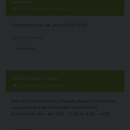
Konttinen
Kaivosmiehenpolku 2, Outokumpu
Puhelinaika ma, ke, pe klo 9.00-10.00
2.83, 29 ääntä
Eläinlääkäri
Kahvila Kuppi & Tassu
Kummunkatu 12, Outokumpu
Kahvila Outokummun ydinkeskustassa, jonne myös
koiraystävät ovat lämpimästi tervetulleita!
Aukioloajat: ma - pe: 8:00 - 17:00 la: 9:00 - 14:00
Ravintola