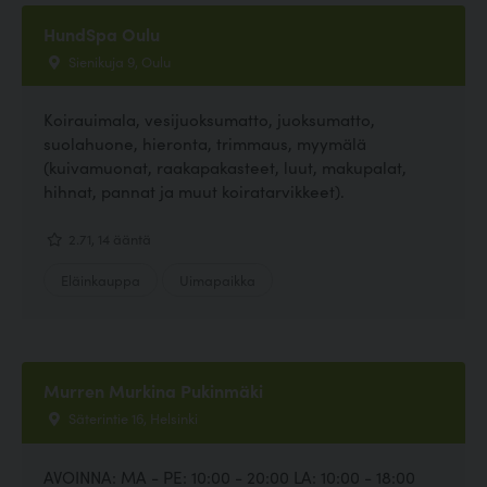
HundSpa Oulu
Sienikuja 9, Oulu
Koirauimala, vesijuoksumatto, juoksumatto,
suolahuone, hieronta, trimmaus, myymälä
(kuivamuonat, raakapakasteet, luut, makupalat,
hihnat, pannat ja muut koiratarvikkeet).
2.71, 14 ääntä
Eläinkauppa
Uimapaikka
Murren Murkina Pukinmäki
Säterintie 16, Helsinki
AVOINNA: MA - PE: 10:00 - 20:00 LA: 10:00 - 18:00