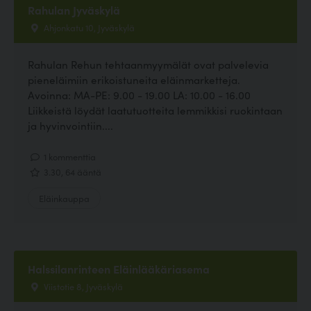
Rahulan Jyväskylä
Ahjonkatu 10, Jyväskylä
Rahulan Rehun tehtaanmyymälät ovat palvelevia
pieneläimiin erikoistuneita eläinmarketteja.
Avoinna: MA-PE: 9.00 - 19.00 LA: 10.00 - 16.00
Liikkeistä löydät laatutuotteita lemmikkisi ruokintaan
ja hyvinvointiin....
1 kommenttia
3.30, 64 ääntä
Eläinkauppa
Halssilanrinteen Eläinlääkäriasema
Viistotie 8, Jyväskylä