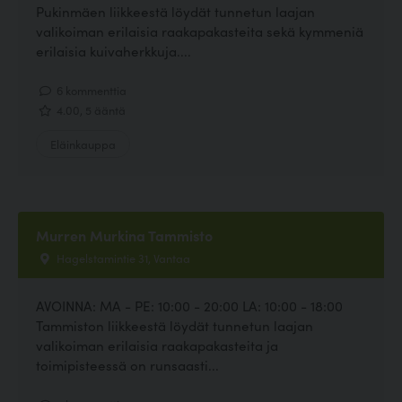
Pukinmäen liikkeestä löydät tunnetun laajan
valikoiman erilaisia raakapakasteita sekä kymmeniä
erilaisia kuivaherkkuja....
6 kommenttia
4.00, 5 ääntä
Eläinkauppa
Murren Murkina Tammisto
Hagelstamintie 31, Vantaa
AVOINNA: MA - PE: 10:00 - 20:00 LA: 10:00 - 18:00
Tammiston liikkeestä löydät tunnetun laajan
valikoiman erilaisia raakapakasteita ja
toimipisteessä on runsaasti...