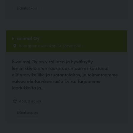
Eläinlääkäri
F-animal Oy
Haarajoen asemakatu 14, Järvenpää
F-animal Oy on virallinen ja hyväksytty
lemmikkieläinten raakaruokintaan erikoistunut
eläintarvikeliike ja tuotantolaitos, ja toimintaamme
valvoo elintarvikevirasto Evira. Tarjoamme
laadukkaita ja...
4.50, 2 ääntä
Eläinkauppa