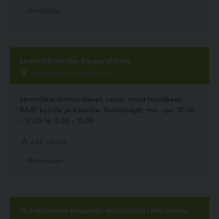
Eläinlääkäri
Lemmikkitarvike Kippurahäntä
Kummunkatu 12, Outokumpu
Lemmikkieläintarvikkeet, ruuat, muut tarvikkeet.
BARF koirille ja kissoille. Aukioloajat: ma - pe: 10:00
- 17:00 la: 9:00 - 13:00
4.00, 1 ääntä
Eläinkauppa
Outokummun kaupunki eläinlääkäri Marjaana