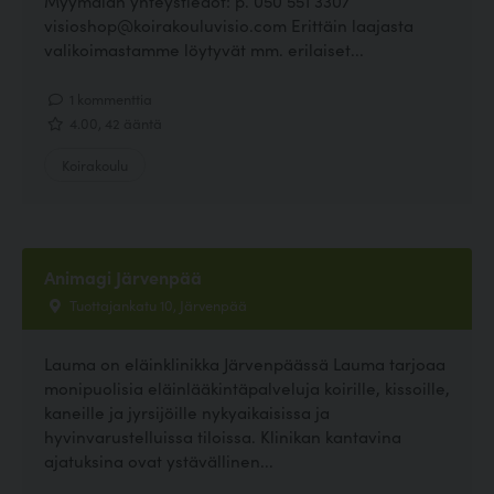
Myymälän yhteystiedot: p. 050 551 3307
visioshop@koirakouluvisio.com Erittäin laajasta
valikoimastamme löytyvät mm. erilaiset...
1 kommenttia
4.00, 42 ääntä
Koirakoulu
Animagi Järvenpää
Tuottajankatu 10, Järvenpää
Lauma on eläinklinikka Järvenpäässä Lauma tarjoaa
monipuolisia eläinlääkintäpalveluja koirille, kissoille,
kaneille ja jyrsijöille nykyaikaisissa ja
hyvinvarustelluissa tiloissa. Klinikan kantavina
ajatuksina ovat ystävällinen...