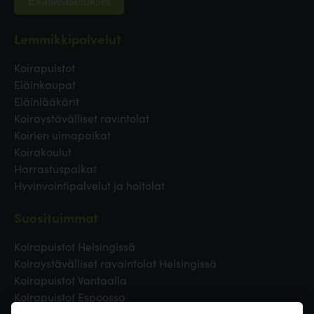
Evästeasetukset
Lemmikkipalvelut
Koirapuistot
Eläinkaupat
Eläinlääkärit
Koiraystävälliset ravintolat
Koirien uimapaikat
Koirakoulut
Harrastuspaikat
Hyvinvointipalvelut ja hoitolat
Suosituimmat
Koirapuistot Helsingissä
Koiraystävälliset ravaintolat Helsingissä
Koirapuistot Vantaalla
Koirapuistot Espoossa
Koirapuistot Turussa