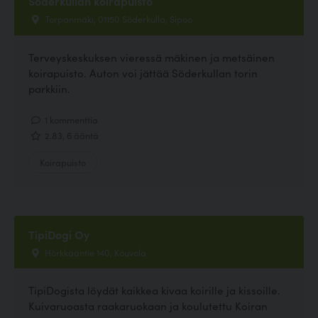
Söderkullan koirapuisto
Torpanmäki, 01150 Söderkulla, Sipoo
Terveyskeskuksen vieressä mäkinen ja metsäinen
koirapuisto. Auton voi jättää Söderkullan torin
parkkiin.
1 kommenttia
2.83, 6 ääntä
Koirapuisto
TipiDogi Oy
Hörkkääntie 140, Kouvola
TipiDogista löydät kaikkea kivaa koirille ja kissoille.
Kuivaruoasta raakaruokaan ja koulutettu Koiran