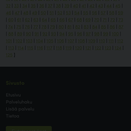
32
|
33
|
34
|
35
|
36
|
37
|
38
|
39
|
40
|
41
|
42
|
43
|
44
|
45
|
46
|
47
|
48
|
49
|
50
|
51
|
52
|
53
|
54
|
55
|
56
|
57
|
58
|
59
|
60
|
61
|
62
|
63
|
64
|
65
|
66
|
67
|
68
|
69
|
70
|
71
|
72
|
73
|
74
|
75
|
76
|
77
|
78
|
79
|
80
|
81
|
82
|
83
|
84
|
85
|
86
|
87
|
88
|
89
|
90
|
91
|
92
|
93
|
94
|
95
|
96
|
97
|
98
|
99
|
100
|
101
|
102
|
103
|
104
|
105
|
106
|
107
|
108
|
109
|
110
|
111
|
112
|
113
|
114
|
115
|
116
|
117
|
118
|
119
|
120
|
121
|
122
|
123
|
124
|
125
]
Sivusto
Etusivu
Palveluhaku
Lisää palvelu
Tietoa