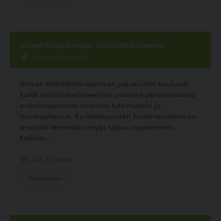
Univet Keljonkangas Eläinlääkäriasema
Pihkatie 4, Jyväskylä
Univet-eläinlääkäriasemien palveluihin kuuluvat
kaikki eläinlääketieteelliset palvelut perushoidosta
erikoisosaamista vaativiin tutkimuksiin ja
toimenpiteisiin. Korkeatasoisten hoitomenetelmien
ansiosta lemmikkisi myös toipuu nopeammin.
Kaikilla...
3.27, 22 ääntä
Eläinlääkäri