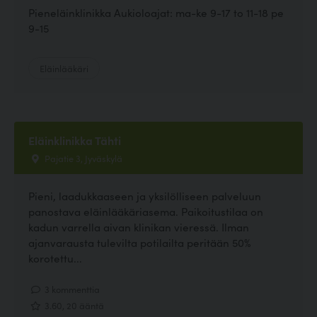
Pieneläinklinikka Aukioloajat: ma-ke 9-17 to 11-18 pe
9-15
Eläinlääkäri
Eläinklinikka Tähti
Pajatie 3, Jyväskylä
Pieni, laadukkaaseen ja yksilölliseen palveluun
panostava eläinlääkäriasema. Paikoitustilaa on
kadun varrella aivan klinikan vieressä. Ilman
ajanvarausta tulevilta potilailta peritään 50%
korotettu...
3 kommenttia
3.60, 20 ääntä