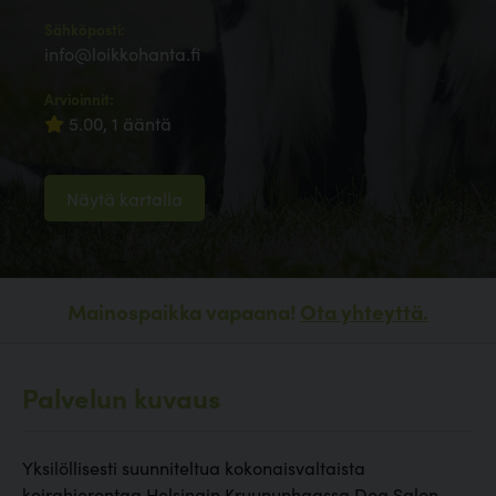
Sähköposti:
info@loikkohanta.fi
Arvioinnit:
5.00, 1 ääntä
Näytä kartalla
Mainospaikka vapaana!
Ota yhteyttä.
Palvelun kuvaus
Yksilöllisesti suunniteltua kokonaisvaltaista
koirahierontaa Helsingin Kruununhaassa Dog Salon