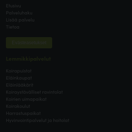
Etusivu
Palveluhaku
Lisää palvelu
Tietoa
Evästeasetukset
Lemmikkipalvelut
Koirapuistot
Eläinkaupat
Eläinlääkärit
Koiraystävälliset ravintolat
Koirien uimapaikat
Koirakoulut
Harrastuspaikat
Hyvinvointipalvelut ja hoitolat