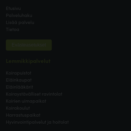
Etusivu
Palveluhaku
Lisää palvelu
Tietoa
Evästeasetukset
Lemmikkipalvelut
Koirapuistot
Eläinkaupat
Eläinlääkärit
Koiraystävälliset ravintolat
Koirien uimapaikat
Koirakoulut
Harrastuspaikat
Hyvinvointipalvelut ja hoitolat