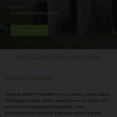
Sähköposti:
contact@bistrodagmar.fi
Näytä kartalla
Mainospaikka vapaana!
Ota yhteyttä.
Palvelun kuvaus
Dagmar Bistro & Wine Bar on kuin ystävä, jonka luokse
on helppo saapua. Vaikka nimessämme on bistro, niin
emme ei ole ranskalainen ravintola, vaan
kansainvälisellä fiiliksellä kokkaava kaiken kansan