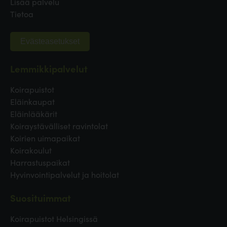
Lisää palvelu
Tietoa
Evästeasetukset
Lemmikkipalvelut
Koirapuistot
Eläinkaupat
Eläinlääkärit
Koiraystävälliset ravintolat
Koirien uimapaikat
Koirakoulut
Harrastuspaikat
Hyvinvointipalvelut ja hoitolat
Suosituimmat
Koirapuistot Helsingissä