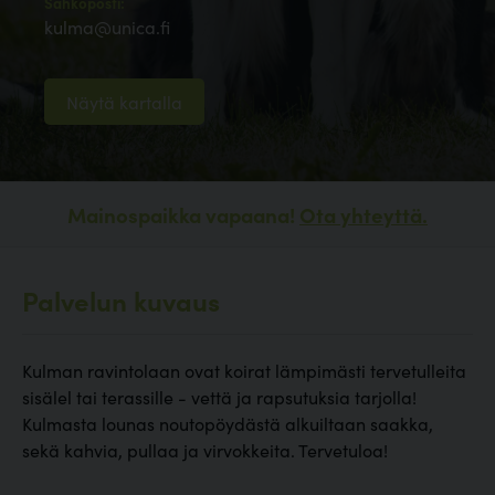
Sähköposti:
kulma@unica.fi
Näytä kartalla
Mainospaikka vapaana!
Ota yhteyttä.
Palvelun kuvaus
Kulman ravintolaan ovat koirat lämpimästi tervetulleita
sisälel tai terassille - vettä ja rapsutuksia tarjolla!
Kulmasta lounas noutopöydästä alkuiltaan saakka,
sekä kahvia, pullaa ja virvokkeita. Tervetuloa!