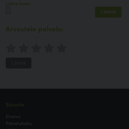
Lataa kuva
Arvostele palvelu:
Lähetä
Sivusto
Etusivu
Palveluhaku