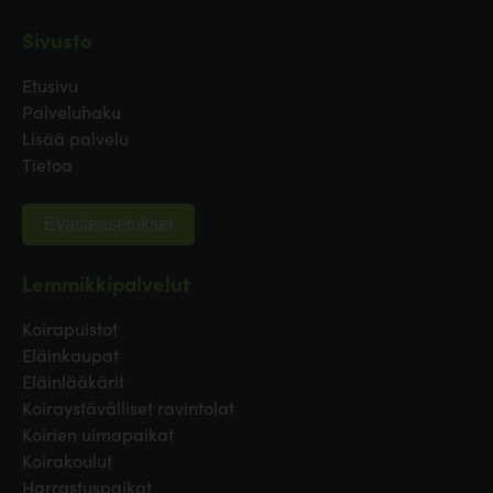
Sivusto
Etusivu
Palveluhaku
Lisää palvelu
Tietoa
Evästeasetukset
Lemmikkipalvelut
Koirapuistot
Eläinkaupat
Eläinlääkärit
Koiraystävälliset ravintolat
Koirien uimapaikat
Koirakoulut
Harrastuspaikat