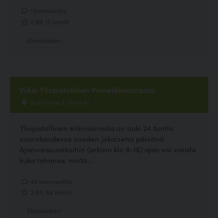
1 kommenttia
2.69, 13 ääntä
Eläinlääkäri
Viikin Yliopistollinen Pieneläinsairaala
Koetilantie 2, Helsinki
Yliopistollinen eläinsairaala on auki 24 tuntia
vuorokaudessa vuoden jokaisena päivänä.
Ajanvarausaikoihin (arkisin klo 8-16) ajan voi varata
kuka tahansa, mistä...
43 kommenttia
2.80, 64 ääntä
Eläinlääkäri