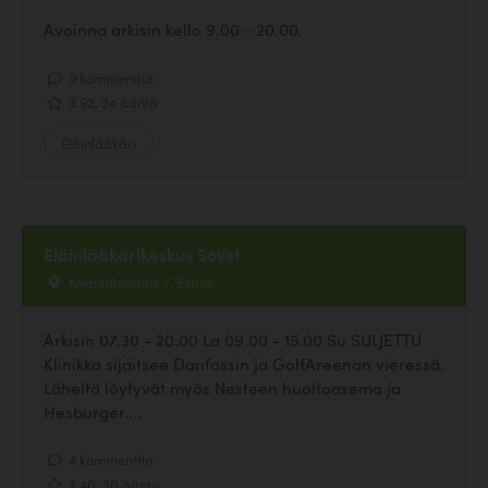
Avoinna arkisin kello 9.00 - 20.00.
9 kommenttia
3.92, 24 ääntä
Eläinlääkäri
Eläinlääkärikeskus SoVet
Kivenlahdentie 7, Espoo
Arkisin 07.30 - 20.00 La 09.00 - 15.00 Su SULJETTU
Klinikka sijaitsee Danfossin ja GolfAreenan vieressä.
Läheltä löytyvät myös Nesteen huoltoasema ja
Hesburger....
4 kommenttia
3.40, 30 ääntä