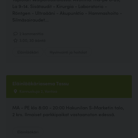
La 9-14. Sisätaudit - Kirurgia - Laboratorio -
Röntgen - Ultraääni - Akupunktio - Hammashoito -
Silmäsairaudet...
2 kommenttia
3.00, 30 ääntä
Eläinlääkäri
Hyvinvointi ja hoitolat
Eläinlääkäriasema Tassu
Kannuskuja 2, Vantaa
MA - PE klo 8:00 - 20:00 Hakunilan S-Marketin talo,
2 krs. Ilmaiset parkkipaikat vastaanoton edessä.
Eläinlääkäri