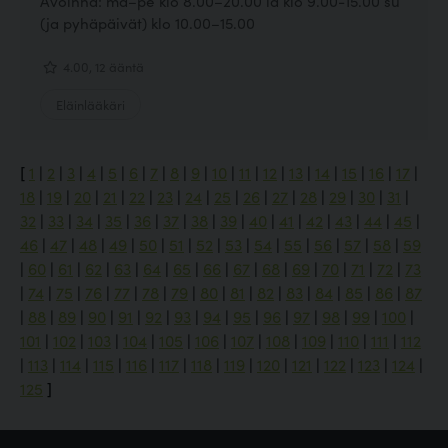
Avoinna: ma–pe klo 8.00–20.00 la klo 9.00-15.00 su
(ja pyhäpäivät) klo 10.00–15.00
4.00, 12 ääntä
Eläinlääkäri
[
1
|
2
|
3
|
4
|
5
|
6
|
7
|
8
|
9
|
10
|
11
|
12
|
13
|
14
|
15
|
16
|
17
|
18
|
19
|
20
|
21
|
22
|
23
|
24
|
25
|
26
|
27
|
28
|
29
|
30
|
31
|
32
|
33
|
34
|
35
|
36
|
37
|
38
|
39
|
40
|
41
|
42
|
43
|
44
|
45
|
46
|
47
|
48
|
49
|
50
|
51
|
52
|
53
|
54
|
55
|
56
|
57
|
58
|
59
|
60
|
61
|
62
|
63
|
64
|
65
|
66
|
67
|
68
|
69
|
70
|
71
|
72
|
73
|
74
|
75
|
76
|
77
|
78
|
79
|
80
|
81
|
82
|
83
|
84
|
85
|
86
|
87
|
88
|
89
|
90
|
91
|
92
|
93
|
94
|
95
|
96
|
97
|
98
|
99
|
100
|
101
|
102
|
103
|
104
|
105
|
106
|
107
|
108
|
109
|
110
|
111
|
112
|
113
|
114
|
115
|
116
|
117
|
118
|
119
|
120
|
121
|
122
|
123
|
124
|
125
]