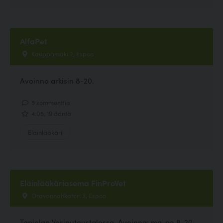
AlfaPet
Kauppamäki 2, Espoo
Avoinna arkisin 8-20.
5 kommenttia
4.05, 19 ääntä
Eläinlääkäri
Eläinlääkäriasema FinProVet
Oravannahkatori 3, Espoo
Tapiolan Vesiputoustalossa. Avoinna: ma-pe 8-20,