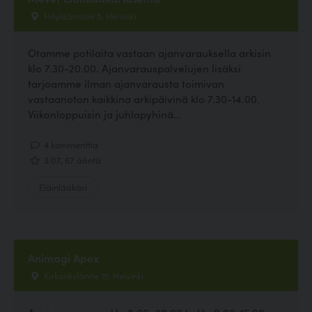
Höyläämötie 5, Helsinki
Otamme potilaita vastaan ajanvarauksella arkisin
klo 7.30-20.00. Ajanvarauspalvelujen lisäksi
tarjoamme ilman ajanvarausta toimivan
vastaanoton kaikkina arkipäivinä klo 7.30-14.00.
Viikonloppuisin ja juhlapyhinä...
4 kommenttia
3.07, 67 ääntä
Eläinlääkäri
Animagi Apex
Kirkonkyläntie 15, Helsinki