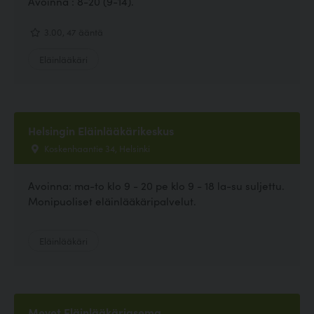
Avoinna : 8-20 (9-14).
3.00, 47 ääntä
Eläinlääkäri
Helsingin Eläinlääkärikeskus
Koskenhaantie 34, Helsinki
Avoinna: ma-to klo 9 - 20 pe klo 9 - 18 la-su suljettu.
Monipuoliset eläinlääkäripalvelut.
Eläinlääkäri
Mevet Eläinlääkäriasema