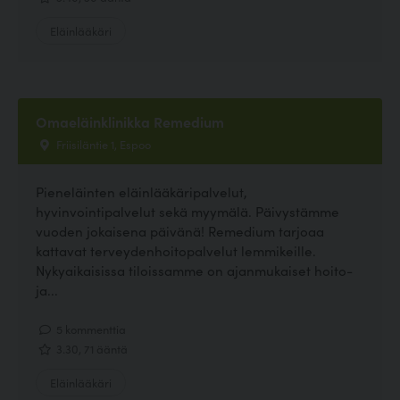
Eläinlääkäri
Omaeläinklinikka Remedium
Friisiläntie 1, Espoo
Pieneläinten eläinlääkäripalvelut,
hyvinvointipalvelut sekä myymälä. Päivystämme
vuoden jokaisena päivänä! Remedium tarjoaa
kattavat terveydenhoitopalvelut lemmikeille.
Nykyaikaisissa tiloissamme on ajanmukaiset hoito-
ja...
5 kommenttia
3.30, 71 ääntä
Eläinlääkäri