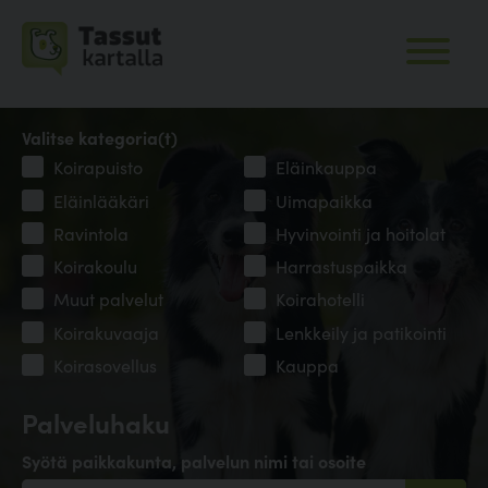
Valitse kategoria(t)
Koirapuisto
Eläinkauppa
Eläinlääkäri
Uimapaikka
Ravintola
Hyvinvointi ja hoitolat
Koirakoulu
Harrastuspaikka
Muut palvelut
Koirahotelli
Koirakuvaaja
Lenkkeily ja patikointi
Koirasovellus
Kauppa
Palveluhaku
Syötä paikkakunta, palvelun nimi tai osoite