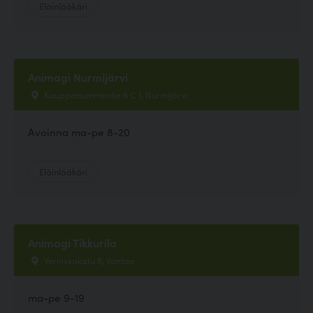
Eläinlääkäri
Animagi Nurmijärvi
Kauppanummentie 6 C 1, Nurmijärvi
Avoinna ma-pe 8-20
Eläinlääkäri
Animagi Tikkurila
Vernissakatu 6, Vantaa
ma-pe 9-19