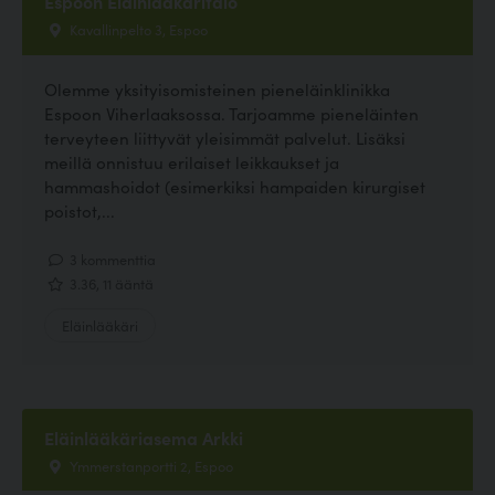
Espoon Eläinlääkäritalo
Kavallinpelto 3, Espoo
Olemme yksityisomisteinen pieneläinklinikka
Espoon Viherlaaksossa. Tarjoamme pieneläinten
terveyteen liittyvät yleisimmät palvelut. Lisäksi
meillä onnistuu erilaiset leikkaukset ja
hammashoidot (esimerkiksi hampaiden kirurgiset
poistot,...
3 kommenttia
3.36, 11 ääntä
Eläinlääkäri
Eläinlääkäriasema Arkki
Ymmerstanportti 2, Espoo