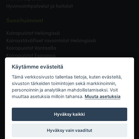
Hyvinvointipalvelut ja hoitolat
Suosituimmat
Koirapuistot Helsingissä
Koiraystävälliset ravaintolat Helsingissä
Koirapuistot Vantaalla
Koirapuistot Espoossa
Koirapuistot Turussa
Käytämme evästeitä
Eläinlääkäri Helsingissä
Koirapuistot Tampereella
Tämä verkkosivusto tallentaa tietoja, kuten evästeitä,
sivuston tärkeiden toimintojen sekä markkinoinnin,
personoinnin ja analytiikan mahdollistamiseksi. Voit
Linkit
muuttaa asetuksia milloin tahansa.
Muuta asetuksia
Hyväksy kaikki
Hyväksy vain vaaditut