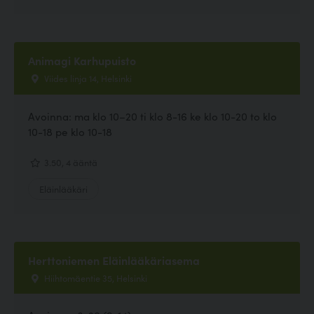
Animagi Karhupuisto
Viides linja 14, Helsinki
Avoinna: ma klo 10–20 ti klo 8-16 ke klo 10-20 to klo
10-18 pe klo 10-18
3.50, 4 ääntä
Eläinlääkäri
Herttoniemen Eläinlääkäriasema
Hiihtomäentie 35, Helsinki