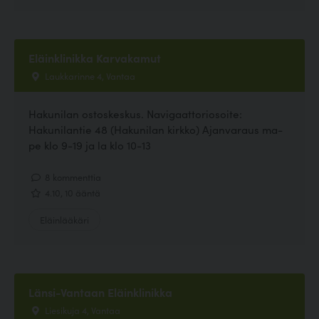
Eläinklinikka Karvakamut
Laukkarinne 4, Vantaa
Hakunilan ostoskeskus. Navigaattoriosoite:
Hakunilantie 48 (Hakunilan kirkko) Ajanvaraus ma-
pe klo 9-19 ja la klo 10-13
8 kommenttia
4.10, 10 ääntä
Eläinlääkäri
Länsi-Vantaan Eläinklinikka
Liesikuja 4, Vantaa