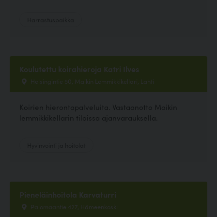
Harrastuspaikka
Koulutettu koirahieroja Katri Ilves
Helsingintie 50, Maikin Lemmikkikellari, Lahti
Koirien hierontapalveluita. Vastaanotto Maikin
lemmikkikellarin tiloissa ajanvarauksella.
Hyvinvointi ja hoitolat
Pieneläinhoitola Karvaturri
Palomaantie 427, Hämeenkoski