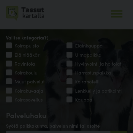
Valitse kategoria(t)
Koirapuisto
Eläinkauppa
Eläinlääkäri
Uimapaikka
Ravintola
Hyvinvointi ja hoitolat
Koirakoulu
Harrastuspaikka
Muut palvelut
Koirahotelli
Koirakuvaaja
Lenkkeily ja patikointi
Koirasovellus
Kauppa
Palveluhaku
Syötä paikkakunta, palvelun nimi tai osoite