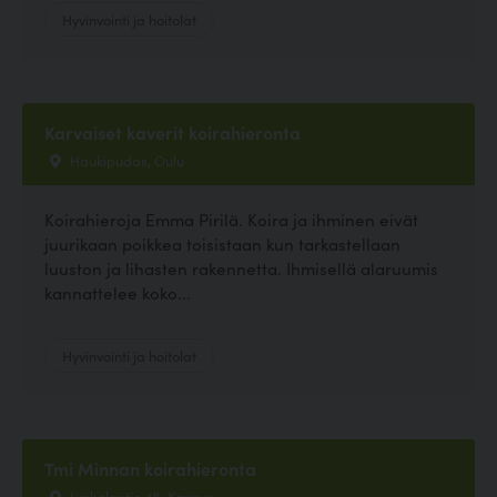
Hyvinvointi ja hoitolat
Karvaiset kaverit koirahieronta
Haukipudas, Oulu
Koirahieroja Emma Pirilä. Koira ja ihminen eivät
juurikaan poikkea toisistaan kun tarkastellaan
luuston ja lihasten rakennetta. Ihmisellä alaruumis
kannattelee koko...
Hyvinvointi ja hoitolat
Tmi Minnan koirahieronta
Junkalantie 48, Kannus