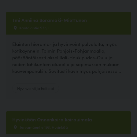
Tmi Anniina Soramäki-Miettunen
Kantolantie 935, Ii
Eläinten hieronta- ja hyvinvointipalveluita, myös
kotikäynnein. Toimin Pohjois-Pohjanmaalla,
pääsääntöisesti akselillaIi-Haukipudas-Oulu ja
niiden lähikuntien alueella ja sopimuksen mukaan
kauvempanakin. Sovitusti käyn myös pohjoisessa...
Hyvinvointi ja hoitolat
Hyvinkään Onnenkoira koirauimala
Tervamäentie 193, Hyvinkää