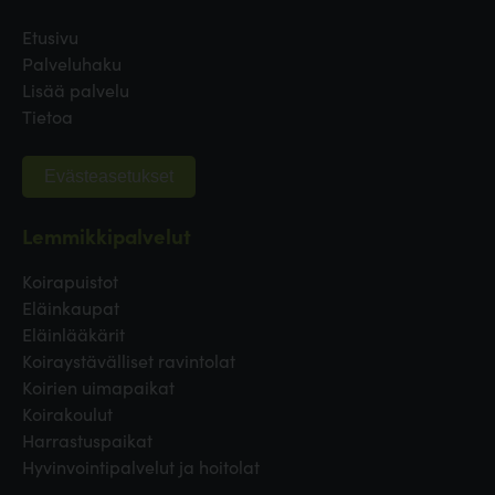
Etusivu
Palveluhaku
Lisää palvelu
Tietoa
Evästeasetukset
Lemmikkipalvelut
Koirapuistot
Eläinkaupat
Eläinlääkärit
Koiraystävälliset ravintolat
Koirien uimapaikat
Koirakoulut
Harrastuspaikat
Hyvinvointipalvelut ja hoitolat