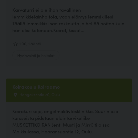
Karvaturri ei ole ihan tavallinen
lemmikkieläinhoitola, vaan elämys lemmikillesi.
Täällä lemmikkisi saa rakkautta ja hellää hoitoa kuin
hän olisi kotonaan.Koirat, kissat,...
1.00, 1 ääntä
Hyvinvointi ja hoitolat
Koirakoulu Koiraamo
Hangaksentie 20, Oulu
Koirakursseja, ongelmakäytösklinikka. Suurin osa
kursseista pidetään eläintarvikeliike
MUSKETTIKOIRAN (ent. Musti ja Mirri) tiloissa
Maikkulassa, Haaransuontie 12, Oulu.