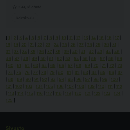
2.44, 18 ääntä
Koirakoulu
[
1
|
2
|
3
|
4
|
5
|
6
|
7
|
8
|
9
|
10
|
11
|
12
|
13
|
14
|
15
|
16
|
17
|
18
|
19
|
20
|
21
|
22
|
23
|
24
|
25
|
26
|
27
|
28
|
29
|
30
|
31
|
32
|
33
|
34
|
35
|
36
|
37
|
38
|
39
|
40
|
41
|
42
|
43
|
44
|
45
|
46
|
47
|
48
|
49
|
50
|
51
|
52
|
53
|
54
|
55
|
56
|
57
|
58
|
59
|
60
|
61
|
62
|
63
|
64
|
65
|
66
|
67
|
68
|
69
|
70
|
71
|
72
|
73
|
74
|
75
|
76
|
77
|
78
|
79
|
80
|
81
|
82
|
83
|
84
|
85
|
86
|
87
|
88
|
89
|
90
|
91
|
92
|
93
|
94
|
95
|
96
|
97
|
98
|
99
|
100
|
101
|
102
|
103
|
104
|
105
|
106
|
107
|
108
|
109
|
110
|
111
|
112
|
113
|
114
|
115
|
116
|
117
|
118
|
119
|
120
|
121
|
122
|
123
|
124
|
125
]
Sivusto