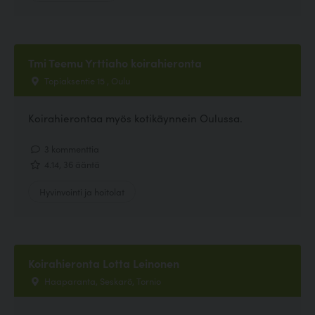
Tmi Teemu Yrttiaho koirahieronta
Topiaksentie 15 , Oulu
Koirahierontaa myös kotikäynnein Oulussa.
3 kommenttia
4.14, 36 ääntä
Hyvinvointi ja hoitolat
Koirahieronta Lotta Leinonen
Haaparanta, Seskarö, Tornio