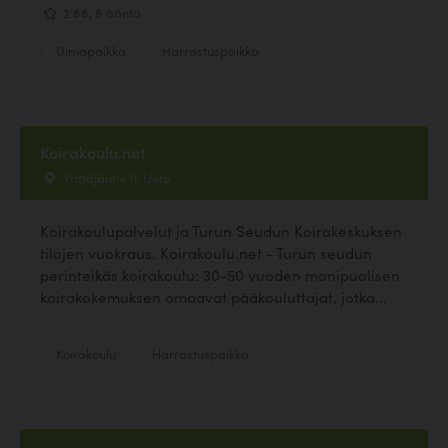
2.88, 8 ääntä
Uimapaikka
Harrastuspaikka
Koirakoulu.net
Yrittäjäntie 11, Lieto
Koirakoulupalvelut ja Turun Seudun Koirakeskuksen
tilojen vuokraus. Koirakoulu.net - Turun seudun
perinteikäs koirakoulu: 30-50 vuoden monipuolisen
koirakokemuksen omaavat pääkouluttajat, jotka...
Koirakoulu
Harrastuspaikka