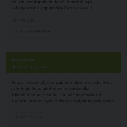
Koirahierontapalveluita vastaanotolla ja
kotikäynnein Haaparanta-Tornio alueella.
4.00, 4 ääntä
Hyvinvointi ja hoitolat
Aitopaimen
Rymättylä, Naantali
Aitopaimenen ohjatut paimennukset on tarkoitettu
sytyttelijöille ja aloitteleville koirakoille.
Talvipaimennus sisätiloissa. Kartan merkki on
suuntaa antava, kysy tarkempaa sijaintia yritykseltä.
Harrastuspaikka