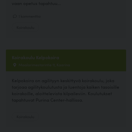
vaan opetus tapahtuu...
1 kommenttia
Koirakoulu
Koirakoulu Kelpokoira
Maalarimestarintie 11, Kaarina
Kelpokoira on agilityyn keskittyvä koirakoulu, joka
tarjoaa agilitykoulutusta ja luentoja kaiken tasoisille
koirakoille, aloittelevista kilpaileviin. Koulutukset
tapahtuvat Purina Center-hallissa.
Koirakoulu