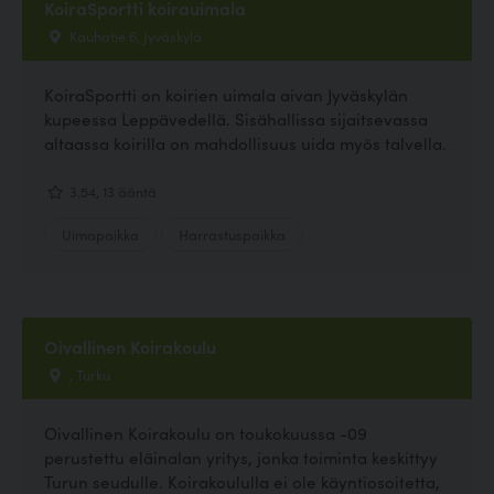
KoiraSportti koirauimala
Kauhatie 6, Jyväskylä
KoiraSportti on koirien uimala aivan Jyväskylän
kupeessa Leppävedellä. Sisähallissa sijaitsevassa
altaassa koirilla on mahdollisuus uida myös talvella.
3.54, 13 ääntä
Uimapaikka
Harrastuspaikka
Oivallinen Koirakoulu
, Turku
Oivallinen Koirakoulu on toukokuussa -09
perustettu eläinalan yritys, jonka toiminta keskittyy
Turun seudulle. Koirakoululla ei ole käyntiosoitetta,