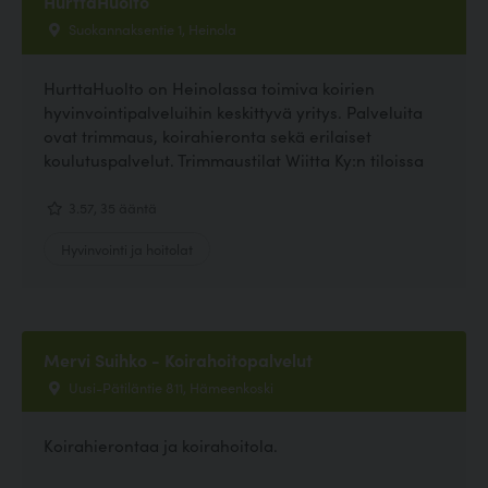
HurttaHuolto
Suokannaksentie 1, Heinola
HurttaHuolto on Heinolassa toimiva koirien
hyvinvointipalveluihin keskittyvä yritys. Palveluita
ovat trimmaus, koirahieronta sekä erilaiset
koulutuspalvelut. Trimmaustilat Wiitta Ky:n tiloissa
3.57, 35 ääntä
Hyvinvointi ja hoitolat
Mervi Suihko - Koirahoitopalvelut
Uusi-Pätiläntie 811, Hämeenkoski
Koirahierontaa ja koirahoitola.