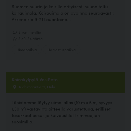
Suomen suurin ja koirille erityisesti suunniteltu
koirauimala. Koirauimala on avoinna seuraavasti:
Arkena klo 9-21 Lauantaina...
3 kommenttia
3.50, 34 ääntä
Uimapaikka
Harrastuspaikka
Koirakylpylä VesiPeto
Tuohimaantie 12, Oulu
Tiloistamme löytyy uima-allas (10 m x 5 m, syvyys
1,30 m) vastavirtalaitteella varustettuna, erilliset
tasokkaat pesu- ja kuivaustilat trimmaajien
suosimilla...