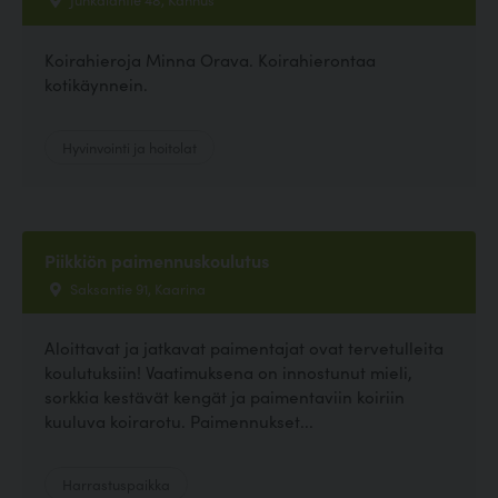
Koirahieroja Minna Orava. Koirahierontaa
kotikäynnein.
Hyvinvointi ja hoitolat
Piikkiön paimennuskoulutus
Saksantie 91, Kaarina
Aloittavat ja jatkavat paimentajat ovat tervetulleita
koulutuksiin! Vaatimuksena on innostunut mieli,
sorkkia kestävät kengät ja paimentaviin koiriin
kuuluva koirarotu. Paimennukset...
Harrastuspaikka