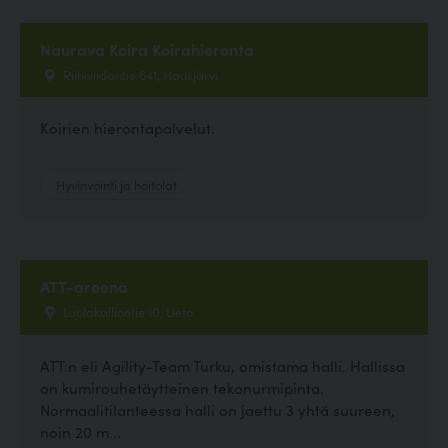
Naurava Koira Koirahieronta
Riihiviidantie 641, Hausjärvi
Koirien hierontapalvelut.
Hyvinvointi ja hoitolat
ATT-areena
Luolakalliontie 10, Lieto
ATT:n eli Agility-Team Turku, omistama halli. Hallissa
on kumirouhetäytteinen tekonurmipinta.
Normaalitilanteessa halli on jaettu 3 yhtä suureen,
noin 20 m...