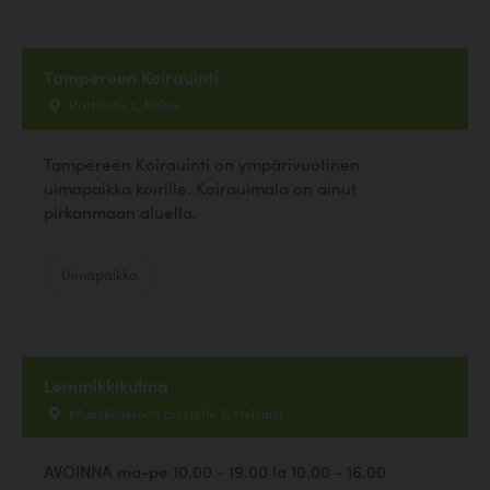
Tampereen Koirauinti
Rattikatu 2, Nokia
Tampereen Koirauinti on ympärivuotinen
uimapaikka koirille. Koirauimala on ainut
pirkanmaan aluella.
Uimapaikka
Lemmikkikulma
Munkkiniemen puistotie 3, Helsinki
AVOINNA ma-pe 10.00 - 19.00 la 10.00 - 16.00