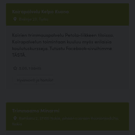
Koirapalvelu Kelpo Kuono
Biolinja 20, Turku
Koirien trimmauspalvelu Petola-liikkeen tiloissa.
Koirapalvelun toimintaan kuuluu myös erilaisia
koulutuskursseja. Tutustu Facebook-sivuihimme
TÄSTÄ.
5.00, 1 ääntä
Hyvinvointi ja hoitolat
Trimmaamo Minarmi
Rattikatu 2, 37150 Nokia, pihaan suoraan Rounionkadulta,
Nokia