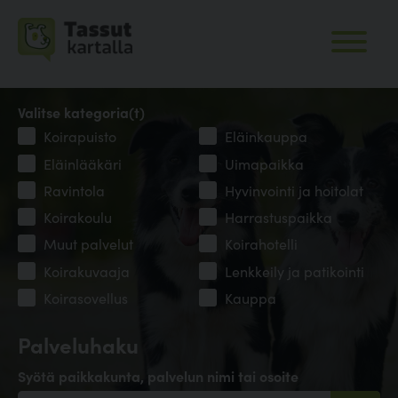
Valitse kategoria(t)
Koirapuisto
Eläinkauppa
Eläinlääkäri
Uimapaikka
Ravintola
Hyvinvointi ja hoitolat
Koirakoulu
Harrastuspaikka
Muut palvelut
Koirahotelli
Koirakuvaaja
Lenkkeily ja patikointi
Koirasovellus
Kauppa
Palveluhaku
Syötä paikkakunta, palvelun nimi tai osoite