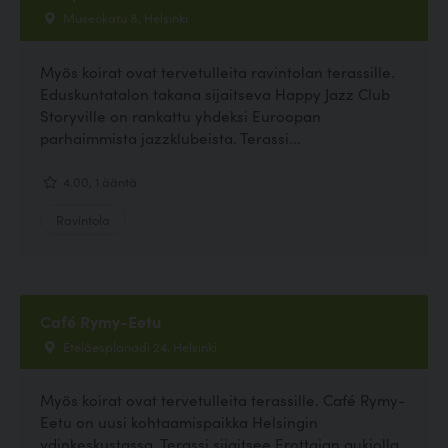
Museokatu 8, Helsinki
Myös koirat ovat tervetulleita ravintolan terassille.
Eduskuntatalon takana sijaitseva Happy Jazz Club
Storyville on rankattu yhdeksi Euroopan
parhaimmista jazzklubeista. Terassi...
4.00, 1 ääntä
Ravintola
Café Rymy-Eetu
Eteläesplanadi 24, Helsinki
Myös koirat ovat tervetulleita terassille. Café Rymy-
Eetu on uusi kohtaamispaikka Helsingin
ydinkeskustassa. Terassi sijaitsee Erottajan aukiolla