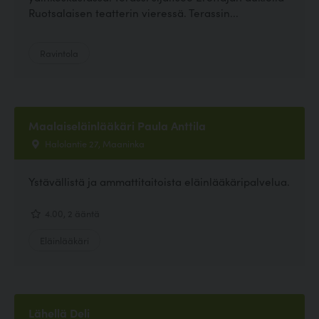
Ruotsalaisen teatterin vieressä. Terassin...
Ravintola
Maalaiseläinlääkäri Paula Anttila
Halolantie 27, Maaninka
Ystävällistä ja ammattitaitoista eläinlääkäripalvelua.
4.00, 2 ääntä
Eläinlääkäri
Lähellä Deli