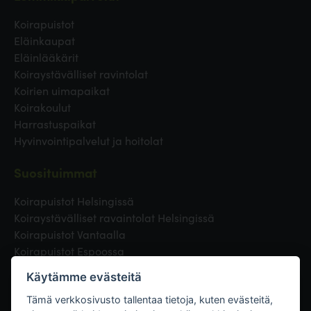
Koirapuistot
Eläinkaupat
Eläinlääkärit
Koiraystävälliset ravintolat
Koirien uimapaikat
Koirakoulut
Harrastuspaikat
Hyvinvointipalvelut ja hoitolat
Suosituimmat
Koirapuistot Helsingissä
Koiraystävälliset ravaintolat Helsingissä
Koirapuistot Vantaalla
Koirapuistot Espoossa
Koirapuistot Turussa
Käytämme evästeitä
Eläinlääkäri Helsingissä
Koirapuistot Tampereella
Tämä verkkosivusto tallentaa tietoja, kuten evästeitä,