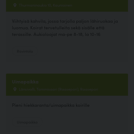
Thurmaninaukio 10, Kauniainen
Viihtyisä kahvila, jossa tarjolla paljon lähiruokaa ja
luomua. Koirat tervetulleita sekä sisälle että
terassille. Aukioloajat ma-pe 8-18, la 10-16
Ravintola
Uimapaikka
Länsivalli, Tammisaari (Raasepori), Raasepori
Pieni hiekkaranta/uimapaikka koirille
Uimapaikka