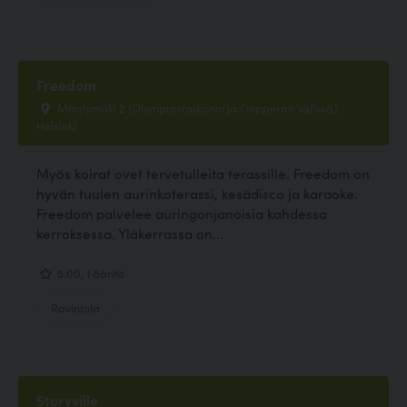
Freedom
Mäntymäki 2 (Olympiastadionin ja Oopperan välissä),
Helsinki
Myös koirat ovet tervetulleita terassille. Freedom on
hyvän tuulen aurinkoterassi, kesädisco ja karaoke.
Freedom palvelee auringonjanoisia kahdessa
kerroksessa. Yläkerrassa on...
5.00, 1 ääntä
Ravintola
Storyville