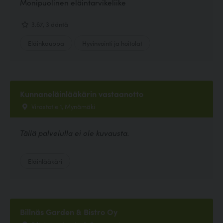
Monipuolinen eläintarvikeliike
3.67, 3 ääntä
Eläinkauppa
Hyvinvointi ja hoitolat
Kunnaneläinlääkärin vastaanotto
Virastotie 1, Mynämäki
Tällä palvelulla ei ole kuvausta.
Eläinlääkäri
Billnäs Garden & Bistro Oy