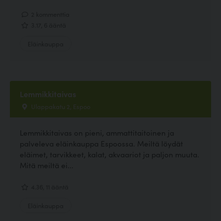
2 kommenttia
3.17, 6 ääntä
Eläinkauppa
Lemmikkitaivas
Ulappakatu 2, Espoo
Lemmikkitaivas on pieni, ammattitaitoinen ja
palveleva eläinkauppa Espoossa. Meiltä löydät
eläimet, tarvikkeet, kalat, akvaariot ja paljon muuta.
Mitä meiltä ei...
4.36, 11 ääntä
Eläinkauppa