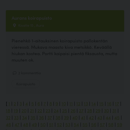
Aurans koirapuisto
Kisatie 15 , Aura
Pienehkö 1-aitauksinen koirapuisto pallokentän
vieressä. Mukava maasto kiva metsikkö. Keväällä
hiukan kostea. Portti kaipaisi pientä fiksausta, mutta
muuten ok.
2 kommenttia
Koirapuisto
[
1
|
2
|
3
|
4
|
5
|
6
|
7
|
8
|
9
|
10
|
11
|
12
|
13
|
14
|
15
|
16
|
17
|
18
|
19
|
20
|
21
|
22
|
23
|
24
|
25
|
26
|
27
|
28
|
29
|
30
|
31
|
32
|
33
|
34
|
35
|
36
|
37
|
38
|
39
|
40
|
41
|
42
|
43
|
44
|
45
|
46
|
47
|
48
|
49
|
50
|
51
|
52
|
53
|
54
|
55
|
56
|
57
|
58
|
59