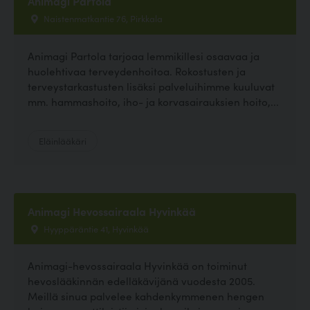
Animagi Partola
Naistenmatkantie 76, Pirkkala
Animagi Partola tarjoaa lemmikillesi osaavaa ja
huolehtivaa terveydenhoitoa. Rokostusten ja
terveystarkastusten lisäksi palveluihimme kuuluvat
mm. hammashoito, iho- ja korvasairauksien hoito,...
Eläinlääkäri
Animagi Hevossairaala Hyvinkää
Hyyppäräntie 41, Hyvinkää
Animagi-hevossairaala Hyvinkää on toiminut
hevoslääkinnän edelläkävijänä vuodesta 2005.
Meillä sinua palvelee kahdenkymmenen hengen