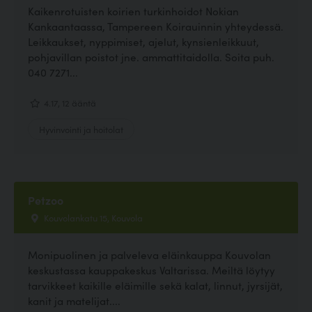
Kaikenrotuisten koirien turkinhoidot Nokian
Kankaantaassa, Tampereen Koirauinnin yhteydessä.
Leikkaukset, nyppimiset, ajelut, kynsienleikkuut,
pohjavillan poistot jne. ammattitaidolla. Soita puh.
040 7271...
4.17, 12 ääntä
Hyvinvointi ja hoitolat
Petzoo
Kouvolankatu 15, Kouvola
Monipuolinen ja palveleva eläinkauppa Kouvolan
keskustassa kauppakeskus Valtarissa. Meiltä löytyy
tarvikkeet kaikille eläimille sekä kalat, linnut, jyrsijät,
kanit ja matelijat....