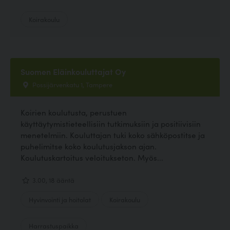
Koirakoulu
Suomen Eläinkouluttajat Oy
Possijärvenkatu 1, Tampere
Koirien koulutusta, perustuen
käyttäytymistieteellisiin tutkimuksiin ja positiivisiin
menetelmiin. Kouluttajan tuki koko sähköpostitse ja
puhelimitse koko koulutusjakson ajan.
Koulutuskartoitus veloitukseton. Myös...
3.00, 18 ääntä
Hyvinvointi ja hoitolat
Koirakoulu
Harrastuspaikka