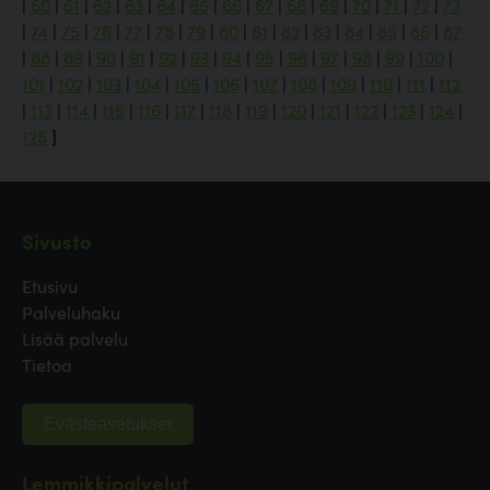
|
60
|
61
|
62
|
63
|
64
|
65
|
66
|
67
|
68
|
69
|
70
|
71
|
72
|
73
|
74
|
75
|
76
|
77
|
78
|
79
|
80
|
81
|
82
|
83
|
84
|
85
|
86
|
87
|
88
|
89
|
90
|
91
|
92
|
93
|
94
|
95
|
96
|
97
|
98
|
99
|
100
|
101
|
102
|
103
|
104
|
105
|
106
|
107
|
108
|
109
|
110
|
111
|
112
|
113
|
114
|
115
|
116
|
117
|
118
|
119
|
120
|
121
|
122
|
123
|
124
|
125
]
Sivusto
Etusivu
Palveluhaku
Lisää palvelu
Tietoa
Evästeasetukset
Lemmikkipalvelut