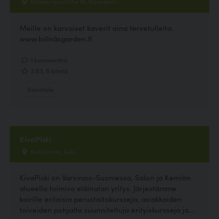
Billnäsinpuistotie 18, Raasepori
Meille on karvaiset kaverit aina tervetulleita.
www.billnäsgarden.fi
1 kommenttia
3.83, 6 ääntä
Ravintola
KivaPiski
Kokkilantie, Salo
KivaPiski on Varsinais-Suomessa, Salon ja Kemiön
alueella toimiva eläinalan yritys. Järjestämme
koirille erilaisia perustaitokursseja, asiakkaiden
toiveiden pohjalta suunniteltuja erityiskursseja ja...