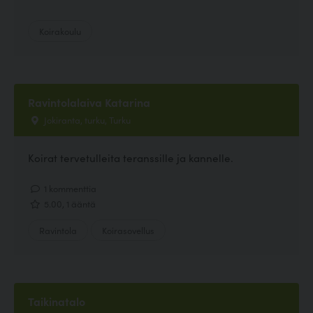
Koirakoulu
Ravintolalaiva Katarina
Jokiranta, turku, Turku
Koirat tervetulleita teranssille ja kannelle.
1 kommenttia
5.00, 1 ääntä
Ravintola
Koirasovellus
Taikinatalo