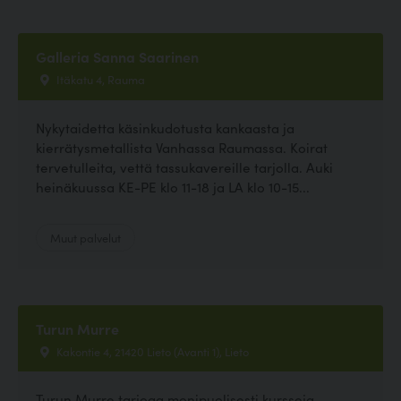
Galleria Sanna Saarinen
Itäkatu 4, Rauma
Nykytaidetta käsinkudotusta kankaasta ja
kierrätysmetallista Vanhassa Raumassa. Koirat
tervetulleita, vettä tassukavereille tarjolla. Auki
heinäkuussa KE-PE klo 11-18 ja LA klo 10-15...
Muut palvelut
Turun Murre
Kakontie 4, 21420 Lieto (Avanti 1), Lieto
Turun Murre tarjoaa monipuolisesti kursseja