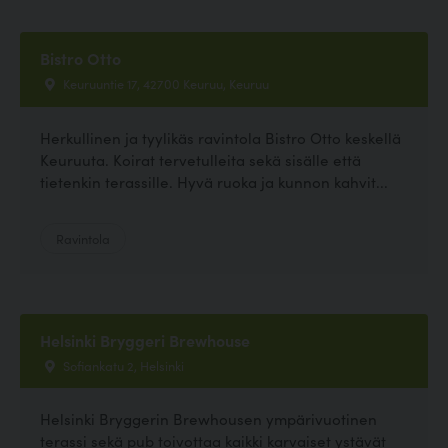
Bistro Otto
Keuruuntie 17, 42700 Keuruu, Keuruu
Herkullinen ja tyylikäs ravintola Bistro Otto keskellä
Keuruuta. Koirat tervetulleita sekä sisälle että
tietenkin terassille. Hyvä ruoka ja kunnon kahvit...
Ravintola
Helsinki Bryggeri Brewhouse
Sofiankatu 2, Helsinki
Helsinki Bryggerin Brewhousen ympärivuotinen
terassi sekä pub toivottaa kaikki karvaiset ystävät