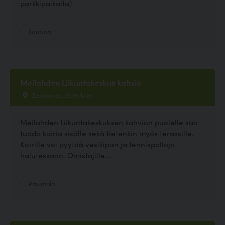
parkkipaikalta)
Kauppa
Meilahden Liikuntakeskus kahvio
Zaidankatu 9, Helsinki
Meilahden Liikuntakeskuksen kahvion puolelle saa
tuoda koiria sisälle sekä tietenkin myös terassille.
Koirille voi pyytää vesikipon ja tennispalloja
halutessaan. Omistajille...
Ravintola