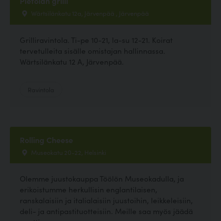
Pietolan grilli
Wärtsìlänkatu 12a, Järvenpää , Järvenpää
Grilliravintola. Ti-pe 10-21, la-su 12-21. Koirat
tervetulleita sisälle omistajan hallinnassa.
Wärtsilänkatu 12 A, Järvenpää.
Ravintola
Rolling Cheese
Museokatu 20-22, Helsinki
Olemme juustokauppa Töölön Museokadulla, ja
erikoistumme herkullisin englantilaisen,
ranskalaisiin ja italialaisiin juustoihin, leikkeleisiin,
deli- ja antipastituotteisiin. Meille saa myös jäädä