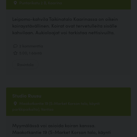
Puntarikatu 2 B, Kaarina
Leipomo-kahvila Taikinatalo Kaarinassa on oikein
koiraystävällinen. Koirat ovat tervetulleita sisälle
kahvilaan. Aukioloajat voi tarkistaa nettisivuilta.
2 kommenttia
5.00, 1 ääntä
Ravintola
Studio Ruusu
Maakotkantie 19 (S-Market Korson talo, käynti
parkkipaikalta), Vantaa
Myymälässä voi asioida koiran kanssa.
Maakotkantie 19 (S-Market Korson talo, käynti