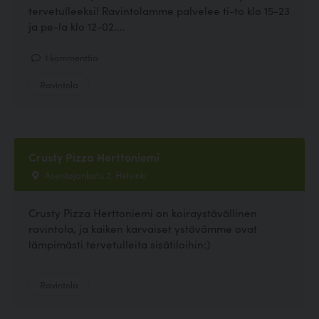
tervetulleeksi! Ravintolamme palvelee ti-to klo 15-23
ja pe-la klo 12-02....
1 kommenttia
Ravintola
Crusty Pizza Herttoniemi
Asentajankatu 2, Helsinki
Crusty Pizza Herttoniemi on koiraystävällinen
ravintola, ja kaiken karvaiset ystävämme ovat
lämpimästi tervetulleita sisätiloihin:)
Ravintola