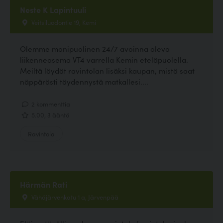
Neste K Lapintuuli
Veitsiluodontie 19, Kemi
Olemme monipuolinen 24/7 avoinna oleva
liikenneasema VT4 varrella Kemin eteläpuolella.
Meiltä löydät ravintolan lisäksi kaupan, mistä saat
näppärästi täydennystä matkallesi....
2 kommenttia
5.00, 3 ääntä
Ravintola
Härmän Rati
Vähäjärvenkatu 1 a, Järvenpää