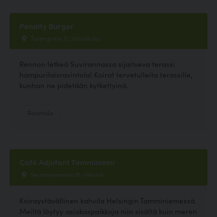
Penalty Burger
Turengintie 31, Janakkala
Rennon letkeä Suvirannassa sijaitseva terassi
hampurilaisravintola! Koirat tervetulleita terassille,
kunhan ne pidetään kytkettyinä.
Ravintola
Café Adjutant Tamminiemi
Seurasaarentie 15, Helsinki
Koiraystävällinen kahvila Helsingin Tamminiemessä.
Meiltä löytyy asiakaspaikkoja niin sisältä kuin meren