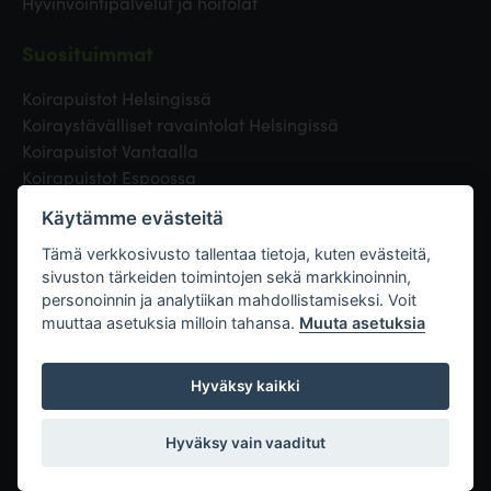
Hyvinvointipalvelut ja hoitolat
Suosituimmat
Koirapuistot Helsingissä
Koiraystävälliset ravaintolat Helsingissä
Koirapuistot Vantaalla
Koirapuistot Espoossa
Koirapuistot Turussa
Käytämme evästeitä
Eläinlääkäri Helsingissä
Koirapuistot Tampereella
Tämä verkkosivusto tallentaa tietoja, kuten evästeitä,
sivuston tärkeiden toimintojen sekä markkinoinnin,
personoinnin ja analytiikan mahdollistamiseksi. Voit
Linkit
muuttaa asetuksia milloin tahansa.
Muuta asetuksia
Hyväksy kaikki
Hyväksy vain vaaditut