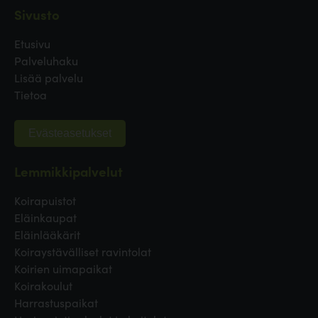
Sivusto
Etusivu
Palveluhaku
Lisää palvelu
Tietoa
Evästeasetukset
Lemmikkipalvelut
Koirapuistot
Eläinkaupat
Eläinlääkärit
Koiraystävälliset ravintolat
Koirien uimapaikat
Koirakoulut
Harrastuspaikat