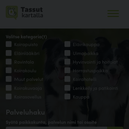
Valitse kategoria(t)
Koirapuisto
Eläinkauppa
Eläinlääkäri
Uimapaikka
Ravintola
Hyvinvointi ja hoitolat
Koirakoulu
Harrastuspaikka
Muut palvelut
Koirahotelli
Koirakuvaaja
Lenkkeily ja patikointi
Koirasovellus
Kauppa
Palveluhaku
Syötä paikkakunta, palvelun nimi tai osoite