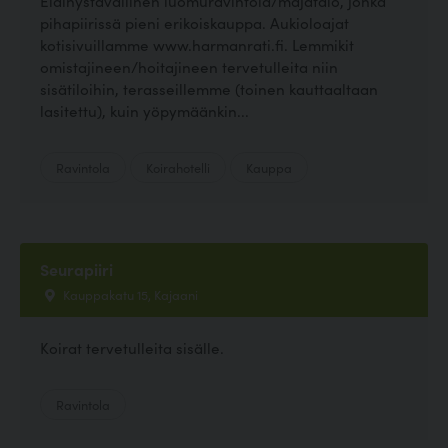
Eläinystävällinen luomuravintola/majatalo, jonka
pihapiirissä pieni erikoiskauppa. Aukioloajat
kotisivuillamme www.harmanrati.fi. Lemmikit
omistajineen/hoitajineen tervetulleita niin
sisätiloihin, terasseillemme (toinen kauttaaltaan
lasitettu), kuin yöpymäänkin...
Ravintola
Koirahotelli
Kauppa
Seurapiiri
Kauppakatu 15, Kajaani
Koirat tervetulleita sisälle.
Ravintola