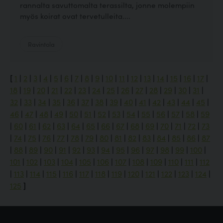
rannalta savuttomalta terassilta, jonne molempiin
myös koirat ovat tervetulleita....
Ravintola
[
1
|
2
|
3
|
4
|
5
|
6
|
7
|
8
|
9
|
10
|
11
|
12
|
13
|
14
|
15
|
16
|
17
|
18
|
19
|
20
|
21
|
22
|
23
|
24
|
25
|
26
|
27
|
28
|
29
|
30
|
31
|
32
|
33
|
34
|
35
|
36
|
37
|
38
|
39
|
40
|
41
|
42
|
43
|
44
|
45
|
46
|
47
|
48
|
49
|
50
|
51
|
52
|
53
|
54
|
55
|
56
|
57
|
58
|
59
|
60
|
61
|
62
|
63
|
64
|
65
|
66
|
67
|
68
|
69
|
70
|
71
|
72
|
73
|
74
|
75
|
76
|
77
|
78
|
79
|
80
|
81
|
82
|
83
|
84
|
85
|
86
|
87
|
88
|
89
|
90
|
91
|
92
|
93
|
94
|
95
|
96
|
97
|
98
|
99
|
100
|
101
|
102
|
103
|
104
|
105
|
106
|
107
|
108
|
109
|
110
|
111
|
112
|
113
|
114
|
115
|
116
|
117
|
118
|
119
|
120
|
121
|
122
|
123
|
124
|
125
]