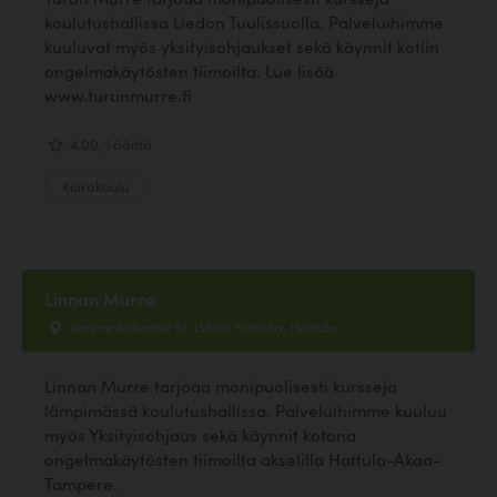
koulutushallissa Liedon Tuulissuolla. Palveluihimme
kuuluvat myös yksityisohjaukset sekä käynnit kotiin
ongelmakäytösten tiimoilta. Lue lisää
www.turunmurre.fi
4.00, 1 ääntä
Koirakoulu
Linnan Murre
Vanhankirkontie 51, 13800 Hattula, Hattula
Linnan Murre tarjoaa monipuolisesti kursseja
lämpimässä koulutushallissa. Palveluihimme kuuluu
myös Yksityisohjaus sekä käynnit kotona
ongelmakäytösten tiimoilta akselilla Hattula-Akaa-
Tampere.