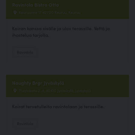
Ravintola Bistro Otto
Keuruuntie 17 42700 Keuruu, Keuruu
Koiran kanssa sisälle ja ulos terassille. Vettä ja
ihastelua tarjolla.
Ravintola
Naughty Brgr Jyväskylä
Puistokatu 2-4, 40100 Jyväskylä, Jyväskylä
Koirat tervetulleita ravintolaan ja terassille.
Ravintola