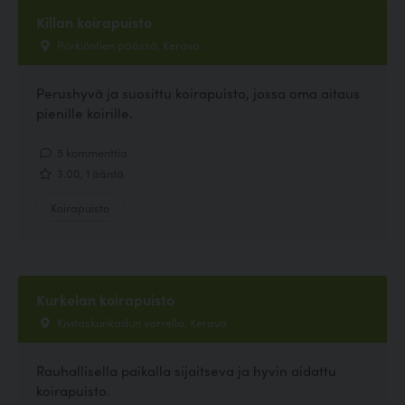
Killan koirapuisto
Pörkiöntien päässä, Kerava
Perushyvä ja suosittu koirapuisto, jossa oma aitaus
pienille koirille.
5 kommenttia
3.00, 1 ääntä
Koirapuisto
Kurkelan koirapuisto
Kivitaskunkadun varrella, Kerava
Rauhallisella paikalla sijaitseva ja hyvin aidattu
koirapuisto.