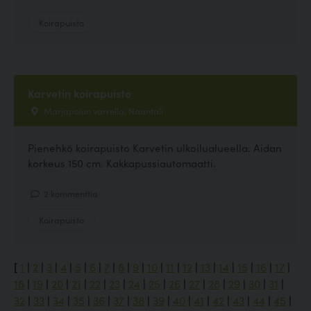
Koirapuisto
Karvetin koirapuisto
Marjapolun varrella, Naantali
Pienehkö koirapuisto Karvetin ulkoilualueella. Aidan
korkeus 150 cm. Kakkapussiautomaatti.
2 kommenttia
Koirapuisto
[
1
|
2
|
3
|
4
|
5
|
6
|
7
|
8
|
9
|
10
|
11
|
12
|
13
|
14
|
15
|
16
|
17
|
18
|
19
|
20
|
21
|
22
|
23
|
24
|
25
|
26
|
27
|
28
|
29
|
30
|
31
|
32
|
33
|
34
|
35
|
36
|
37
|
38
|
39
|
40
|
41
|
42
|
43
|
44
|
45
|