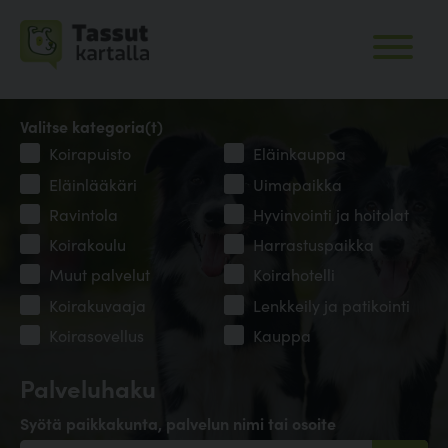
Valitse kategoria(t)
Koirapuisto
Eläinkauppa
Eläinlääkäri
Uimapaikka
Ravintola
Hyvinvointi ja hoitolat
Koirakoulu
Harrastuspaikka
Muut palvelut
Koirahotelli
Koirakuvaaja
Lenkkeily ja patikointi
Koirasovellus
Kauppa
Palveluhaku
Syötä paikkakunta, palvelun nimi tai osoite