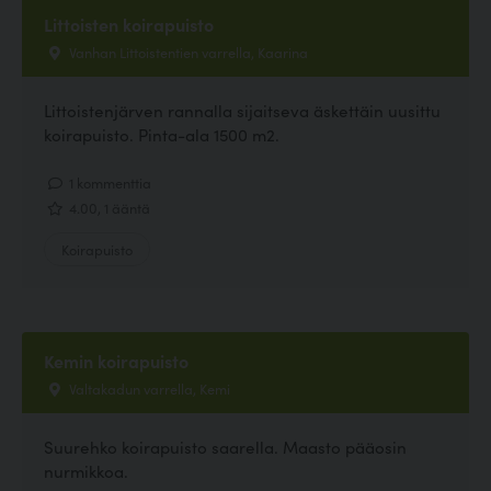
Littoisten koirapuisto
Vanhan Littoistentien varrella, Kaarina
Littoistenjärven rannalla sijaitseva äskettäin uusittu
koirapuisto. Pinta-ala 1500 m2.
1 kommenttia
4.00, 1 ääntä
Koirapuisto
Kemin koirapuisto
Valtakadun varrella, Kemi
Suurehko koirapuisto saarella. Maasto pääosin
nurmikkoa.