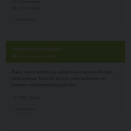
1 kommenttia
3.75, 4 ääntä
Koirapuisto
Isonpuiston koirapuisto
Kotkan isopuisto, Kotka
Pieni, hyvin aidattu ja valaistu koirapuisto Kotkan
keskustassa. Suosittu puisto, joka kuitenkin on
hieman rauhattomalla paikalla.
5.00, 1 ääntä
Koirapuisto