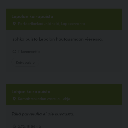
Lepolan koirapuisto
Parkkarilankadun lähellä, Lappeenranta
Isohko puisto Lepolan hautausmaan vieressä.
11 kommenttia
Koirapuisto
Lohjan koirapuisto
Karnaistenkadun varrella, Lohja
Tällä palvelulla ei ole kuvausta.
2.72, 18 ääntä