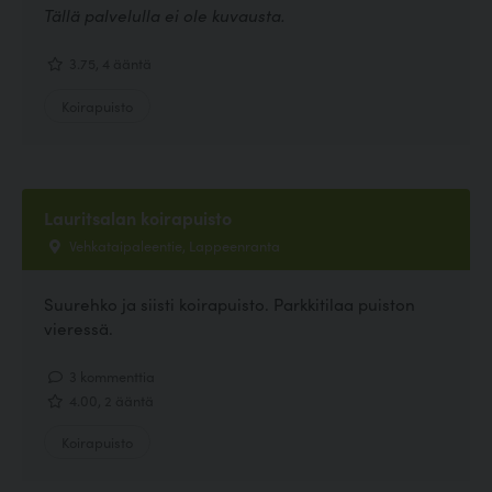
Tällä palvelulla ei ole kuvausta.
3.75, 4 ääntä
Koirapuisto
Lauritsalan koirapuisto
Vehkataipaleentie, Lappeenranta
Suurehko ja siisti koirapuisto. Parkkitilaa puiston
vieressä.
3 kommenttia
4.00, 2 ääntä
Koirapuisto