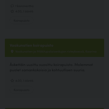
1 kommenttia
4.00, 1 ääntä
Koirapuisto
Vaakunatien koirapuisto
Vaakunatien ja Mäkitupalaisenkujan risteyksessä, Kaarina
Äskettäin uusittu suosittu koirapuisto. Molemmat
puolet samankokoisia ja kohtuullisen suuria.
4.00, 1 ääntä
Koirapuisto