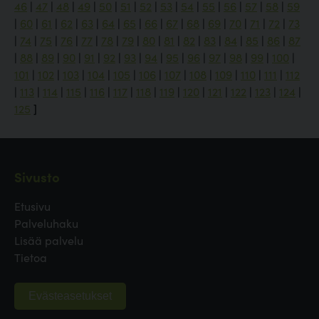
46
|
47
|
48
|
49
|
50
|
51
|
52
|
53
|
54
|
55
|
56
|
57
|
58
|
59
|
60
|
61
|
62
|
63
|
64
|
65
|
66
|
67
|
68
|
69
|
70
|
71
|
72
|
73
|
74
|
75
|
76
|
77
|
78
|
79
|
80
|
81
|
82
|
83
|
84
|
85
|
86
|
87
|
88
|
89
|
90
|
91
|
92
|
93
|
94
|
95
|
96
|
97
|
98
|
99
|
100
|
101
|
102
|
103
|
104
|
105
|
106
|
107
|
108
|
109
|
110
|
111
|
112
|
113
|
114
|
115
|
116
|
117
|
118
|
119
|
120
|
121
|
122
|
123
|
124
|
125
]
Sivusto
Etusivu
Palveluhaku
Lisää palvelu
Tietoa
Evästeasetukset