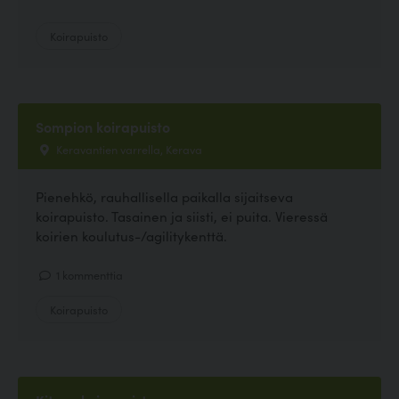
Koirapuisto
Sompion koirapuisto
Keravantien varrella, Kerava
Pienehkö, rauhallisella paikalla sijaitseva
koirapuisto. Tasainen ja siisti, ei puita. Vieressä
koirien koulutus-/agilitykenttä.
1 kommenttia
Koirapuisto