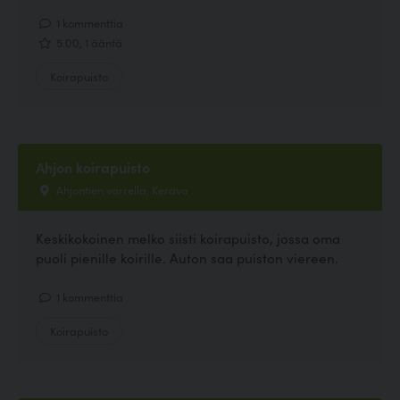
1 kommenttia
5.00, 1 ääntä
Koirapuisto
Ahjon koirapuisto
Ahjontien varrella, Kerava
Keskikokoinen melko siisti koirapuisto, jossa oma
puoli pienille koirille. Auton saa puiston viereen.
1 kommenttia
Koirapuisto