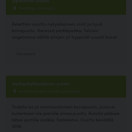
Sipoontien puisto
Nuottikuja, Järvenpää
Äskettäin uusittu nykyaikainen, siisti ja hyvä
koirapuisto. Vieressä parkkipaikka. Talvisin
ongelmana välillä aitojen yli hyppivät suuret koirat.
Koirapuisto
Vanhankylänniemen puisto
Vanhankyläntien varrella, Järvenpää
Todella iso ja monimuotoinen koirapuisto, jossa ei
kuitenkaan ole pienille omaa puolta. Autolla pääsee
lähes portille saakka. Sadekatos. Uusittu keväällä
2018.