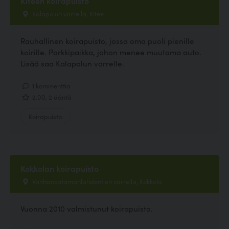
Kiteen koirapuisto
Kalapolun varrella, Kitee
Rauhallinen koirapuisto, jossa oma puoli pienille
koirille. Parkkipaikka, johon menee muutama auto.
Lisää saa Kalapolun varrelle.
1 kommenttia
2.00, 2 ääntä
Koirapuisto
Kokkolan koirapuisto
Vanhansatamanlahdentien varrella, Kokkola
Vuonna 2010 valmistunut koirapuisto.