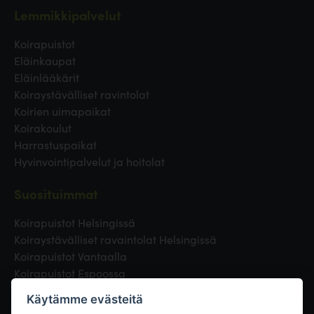
Lemmikkipalvelut
Koirapuistot
Eläinkaupat
Eläinlääkärit
Koiraystävälliset ravintolat
Koirien uimapaikat
Koirakoulut
Harrastuspaikat
Hyvinvointipalvelut ja hoitolat
Suosituimmat
Koirapuistot Helsingissä
Koiraystävälliset ravaintolat Helsingissä
Koirapuistot Vantaalla
Koirapuistot Espoossa
Koirapuistot Turussa
Käytämme evästeitä
Eläinlääkäri Helsingissä