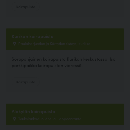
Koirapuisto
Kurikan koirapuisto
Paulaharjuntien ja Kärrytien risteys, Kurikka
Sorapohjainen koirapuisto Kurikan keskustassa. Iso
parkkipaikka koirapuiston vieressä.
Koirapuisto
Alakylän koirapuisto
Toukolankadun lähellä, Lappeenranta