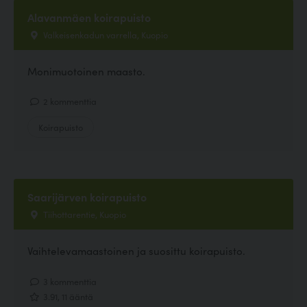
Alavanmäen koirapuisto
Valkeisenkadun varrella, Kuopio
Monimuotoinen maasto.
2 kommenttia
Koirapuisto
Saarijärven koirapuisto
Tiihottarentie, Kuopio
Vaihtelevamaastoinen ja suosittu koirapuisto.
3 kommenttia
3.91, 11 ääntä