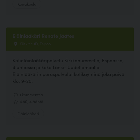
Koirakoulu
Eläinlääkäri Renate Jäätes
Kiiskitie 1D, Espoo
Kotieläinlääkäripalvelu Kirkkonummella, Espoossa,
Siuntiossa ja koko Länsi- Uudellamaalla.
Eläinlääkärin peruspalvelut kotikäyntinä joka päivä
klo. 9-20.
1 kommenttia
4.50, 4 ääntä
Eläinlääkäri