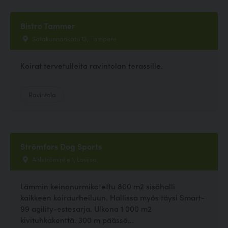
Bistro Tammer
Satakunnankatu 13, Tampere
Koirat tervetulleita ravintolan terassille.
Ravintola
Strömfors Dog Sports
Ahlströmintie 1, Loviisa
Lämmin keinonurmikatettu 800 m2 sisähalli
kaikkeen koiraurheiluun. Hallissa myös täysi Smart-
99 agility-estesarja. Ulkona 1 000 m2
kivituhkakenttä. 300 m päässä...