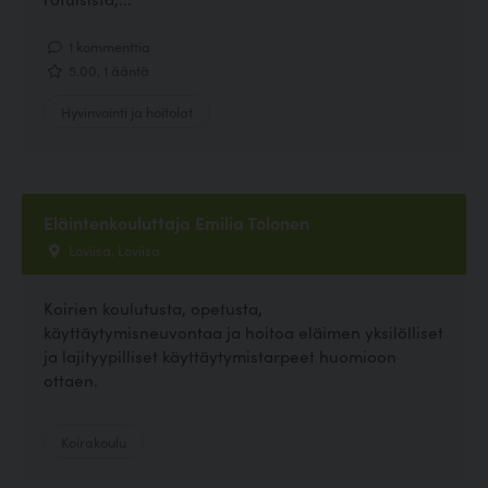
1 kommenttia
5.00, 1 ääntä
Hyvinvointi ja hoitolat
Eläintenkouluttaja Emilia Tolonen
Loviisa, Loviisa
Koirien koulutusta, opetusta,
käyttäytymisneuvontaa ja hoitoa eläimen yksilölliset
ja lajityypilliset käyttäytymistarpeet huomioon
ottaen.
Koirakoulu