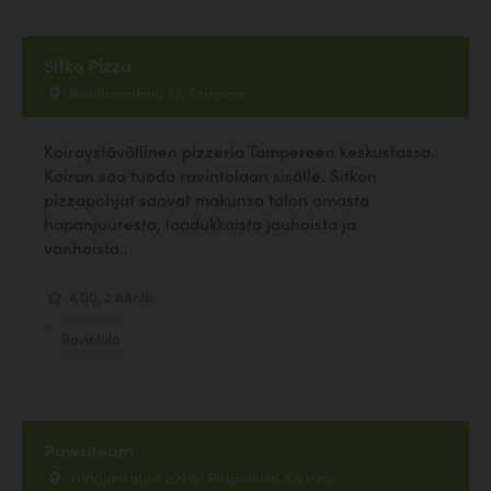
Sitko Pizza
Näsilinnankatu 22, Tampere
Koiraystävällinen pizzeria Tampereen keskustassa.
Koiran saa tuoda ravintolaan sisälle. Sitkon
pizzapohjat saavat makunsa talon omasta
hapanjuuresta, laadukkaista jauhoista ja
vanhoista...
4.00, 2 ääntä
Ravintola
Pawsiteam
Yrittäjänkatu 4 20760 Piispanristi, Kaarina