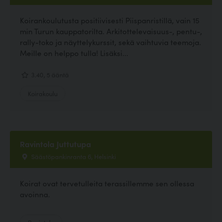
Koirankoulutusta positiivisesti Piispanristillä, vain 15
min Turun kauppatorilta. Arkitottelevaisuus-, pentu-,
rally-toko ja näyttelykurssit, sekä vaihtuvia teemoja.
Meille on helppo tulla! Lisäksi...
3.40, 5 ääntä
Koirakoulu
Ravintola Juttutupa
Säästöpankinranta 6, Helsinki
Koirat ovat tervetulleita terassillemme sen ollessa
avoinna.
Ravintola