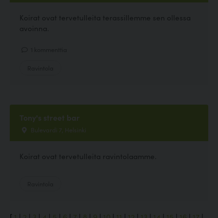
Koirat ovat tervetulleita terassillemme sen ollessa
avoinna.
1 kommenttia
Ravintola
Tony's street bar
Bulevardi 7, Helsinki
Koirat ovat tervetulleita ravintolaamme.
Ravintola
[
1
|
2
|
3
|
4
|
5
|
6
|
7
|
8
|
9
|
10
|
11
|
12
|
13
|
14
|
15
|
16
|
17
|