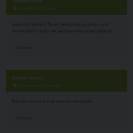
Leipomo Gryn
Linnankatu 9-11, Turku
Leipomo/kahvila Turun keskustassa johon ovat
tervetulleita myös ne perheen karvaiset ystävät.
Ravintola
Kahvila Aurora
Iisvedentie 2, Suonenjoki
Kahvila minne koirat ovat tervetulleita.
Ravintola