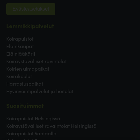
Evästeasetukset
Lemmikkipalvelut
Koirapuistot
Eläinkaupat
Eläinlääkärit
Koiraystävälliset ravintolat
Koirien uimapaikat
Koirakoulut
Harrastuspaikat
Hyvinvointipalvelut ja hoitolat
Suosituimmat
Koirapuistot Helsingissä
Koiraystävälliset ravaintolat Helsingissä
Koirapuistot Vantaalla