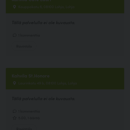
Kauppakatu 6, 08100 Lohja, Lohja
Tällä palvelulla ei ole kuvausta.
1 kommenttia
Ravintola
Kahvila St.Honore
Laurinkatu 49 b, 08100 Lohja, Lohja
Tällä palvelulla ei ole kuvausta.
1 kommenttia
5.00, 1 ääntä
Ravintola