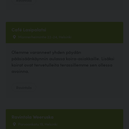
Café Lasipalatsi
Mannerheimintie 22-24, Helsinki
Olemme varanneet yhden pöydän
pääsisäänkäynnin aulassa koira-asiakkaille. Lisäksi
koirat ovat tervetulleita terassillemme sen ollessa
avoinna.
Ravintola
Ravintola Weeruska
Porvoonkatu 19, Helsinki