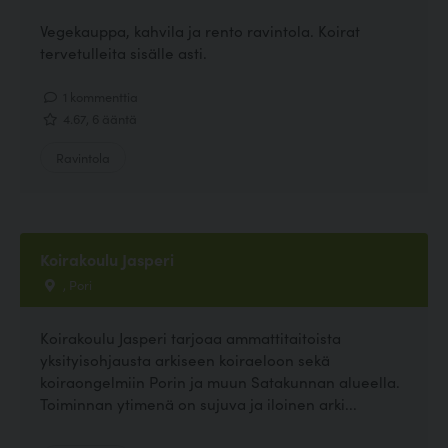
Vegekauppa, kahvila ja rento ravintola. Koirat
tervetulleita sisälle asti.
1 kommenttia
4.67, 6 ääntä
Ravintola
Koirakoulu Jasperi
, Pori
Koirakoulu Jasperi tarjoaa ammattitaitoista
yksityisohjausta arkiseen koiraeloon sekä
koiraongelmiin Porin ja muun Satakunnan alueella.
Toiminnan ytimenä on sujuva ja iloinen arki...