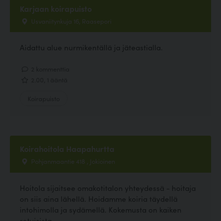
Karjaan koirapuisto
Usvaniitynkuja 16, Raasepori
Aidattu alue nurmikentällä ja jäteastialla.
2 kommenttia
2.00, 1 ääntä
Koirapuisto
Koirahoitola Haapahurtta
Pohjanmaantie 418 , Jokioinen
Hoitola sijaitsee omakotitalon yhteydessä - hoitaja
on siis aina lähellä. Hoidamme koiria täydellä
intohimolla ja sydämellä. Kokemusta on kaiken
rotuisista,...