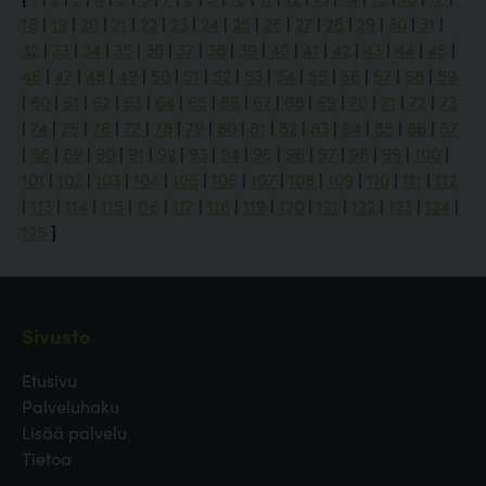
18
|
19
|
20
|
21
|
22
|
23
|
24
|
25
|
26
|
27
|
28
|
29
|
30
|
31
|
32
|
33
|
34
|
35
|
36
|
37
|
38
|
39
|
40
|
41
|
42
|
43
|
44
|
45
|
46
|
47
|
48
|
49
|
50
|
51
|
52
|
53
|
54
|
55
|
56
|
57
|
58
|
59
|
60
|
61
|
62
|
63
|
64
|
65
|
66
|
67
|
68
|
69
|
70
|
71
|
72
|
73
|
74
|
75
|
76
|
77
|
78
|
79
|
80
|
81
|
82
|
83
|
84
|
85
|
86
|
87
|
88
|
89
|
90
|
91
|
92
|
93
|
94
|
95
|
96
|
97
|
98
|
99
|
100
|
101
|
102
|
103
|
104
|
105
|
106
|
107
|
108
|
109
|
110
|
111
|
112
|
113
|
114
|
115
|
116
|
117
|
118
|
119
|
120
|
121
|
122
|
123
|
124
|
125
]
Sivusto
Etusivu
Palveluhaku
Lisää palvelu
Tietoa