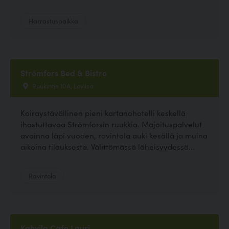
Harrastuspaikka
Strömfors Bed & Bistro
Ruukintie 10A, Loviisa
Koiraystävällinen pieni kartanohotelli keskellä
ihastuttavaa Strömforsin ruukkia. Majoituspalvelut
avoinna läpi vuoden, ravintola auki kesällä ja muina
aikoina tilauksesta. Välittömässä läheisyydessä...
Ravintola
Kahvila Cafe Lauri