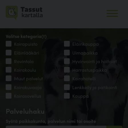
Valitse kategoria(t)
Koirapuisto
Eläinkauppa
Eläinlääkäri
Uimapaikka
Ravintola
Hyvinvointi ja hoitolat
Koirakoulu
Harrastuspaikka
Muut palvelut
Koirahotelli
Koirakuvaaja
Lenkkeily ja patikointi
Koirasovellus
Kauppa
Palveluhaku
Syötä paikkakunta, palvelun nimi tai osoite