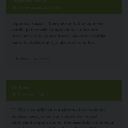
Leppoisat Tassut
Mäntymäentie 40, Masku
Leppoisat tassut – Koirahieronta & akupunktio
koirille ja hevosille Leppoisat tassut tarjoaa
rentouttavaa ja kuntouttavaa hierontaa koirille
karvoihin katsomatta ja akupunktiohoitoa...
Hyvinvointi ja hoitolat
DH Fysio
Purokatu 3, Raisio
DH Fysio on erikoistunut eläinten hyvinvoinnin
edistämiseen ja kuntouttamiseen erityisesti
eläinfysioterapian avulla. Samassa talossa toimivat