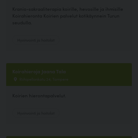
Kranio-sakraaliterapia koirille, hevosille ja ihmisille
Koirahieronta Koirien palvelut kotikäynnein Turun
seudulla.
Hyvinvointi ja hoitolat
Koirahieroja Jaana Tala
Riihipellonkatu 24, Tampere
Koirien hierontapalvelut.
Hyvinvointi ja hoitolat