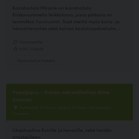
Koirahoitola Miracle on koirahoitola
Kirkkonummella Veikkolassa, jossa pääasia on
lemmikkisi hyvinvointi. Saat meiltä myös koira- ja
hevoshierontaa sekä koirien koulutuspalveluita....
1 kommenttia
5.00, 3 ääntä
Hyvinvointi ja hoitolat
Papaijapuu / Kranio-sakraalihoitaja Niina
Kivimäki
Kotikäynnit Tampere, ylöjärvi, Pirkkala, (Kangasala),
Tampere
Lihashuoltoa Koirille ja hevosille, sekä heidän
omistajilleen.