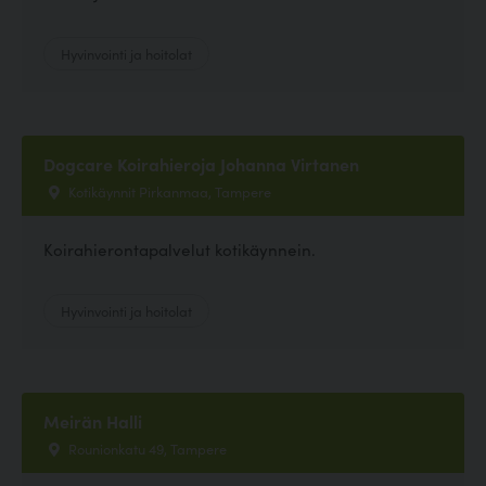
Hyvinvointi ja hoitolat
Dogcare Koirahieroja Johanna Virtanen
Kotikäynnit Pirkanmaa, Tampere
Koirahierontapalvelut kotikäynnein.
Hyvinvointi ja hoitolat
Meirän Halli
Rounionkatu 49, Tampere