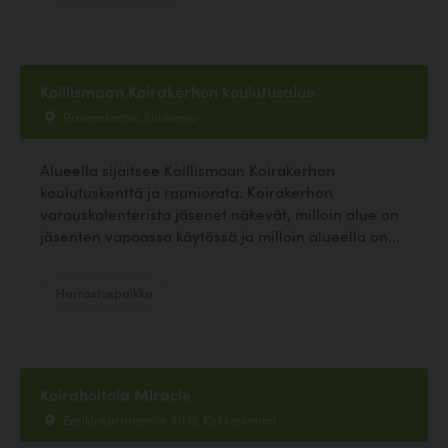
Koillismaan Koirakerhon koulutusalue
Raviradantie, Kuusamo
Alueella sijaitsee Koillismaan Koirakerhon
koulutuskenttä ja rauniorata. Koirakerhon
varauskalenterista jäsenet näkevät, milloin alue on
jäsenten vapaassa käytössä ja milloin alueella on...
Harrastuspaikka
Koirahoitola Miracle
Eerikinkartanontie 311 D, Kirkkonummi