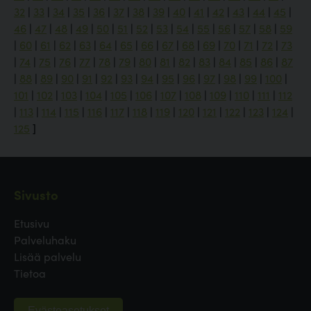
32
|
33
|
34
|
35
|
36
|
37
|
38
|
39
|
40
|
41
|
42
|
43
|
44
|
45
|
46
|
47
|
48
|
49
|
50
|
51
|
52
|
53
|
54
|
55
|
56
|
57
|
58
|
59
|
60
|
61
|
62
|
63
|
64
|
65
|
66
|
67
|
68
|
69
|
70
|
71
|
72
|
73
|
74
|
75
|
76
|
77
|
78
|
79
|
80
|
81
|
82
|
83
|
84
|
85
|
86
|
87
|
88
|
89
|
90
|
91
|
92
|
93
|
94
|
95
|
96
|
97
|
98
|
99
|
100
|
101
|
102
|
103
|
104
|
105
|
106
|
107
|
108
|
109
|
110
|
111
|
112
|
113
|
114
|
115
|
116
|
117
|
118
|
119
|
120
|
121
|
122
|
123
|
124
|
125
]
Sivusto
Etusivu
Palveluhaku
Lisää palvelu
Tietoa
Evästeasetukset