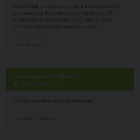
Meirän Halli on 1200 neliön lämmin harjoitushalli
koiraharrastajille lähellä Nokian keskustaa. Tilat
soveltuvat agilityn ja tokon harjoitteluun sekä
erilaisten tapahtumien järjestämiseen....
Harrastuspaikka
Eläinhieroja Suvi Matilainen
Tuohimaantie 12, Oulu
Eläinten luontaishoitoja ja hierontaa.
Hyvinvointi ja hoitolat