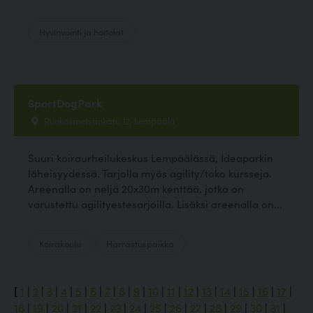
Hyvinvointi ja hoitolat
SportDogPark
Ruokosmetsänkatu 12, Lempäälä
Suuri koiraurheilukeskus Lempäälässä, Ideaparkin
läheisyydessä. Tarjolla myös agility/toko kursseja.
Areenalla on neljä 20x30m kenttää, jotka on
varustettu agilityestesarjoilla. Lisäksi areenalla on...
Koirakoulu
Harrastuspaikka
[
1
|
2
|
3
|
4
|
5
|
6
|
7
|
8
|
9
|
10
|
11
|
12
|
13
|
14
|
15
|
16
|
17
|
18
|
19
|
20
|
21
|
22
|
23
|
24
|
25
|
26
|
27
|
28
|
29
|
30
|
31
|