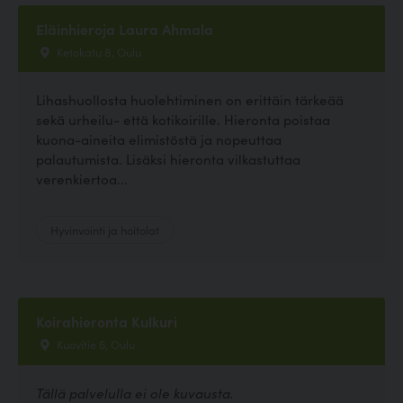
Eläinhieroja Laura Ahmala
Ketokatu 8, Oulu
Lihashuollosta huolehtiminen on erittäin tärkeää
sekä urheilu- että kotikoirille. Hieronta poistaa
kuona-aineita elimistöstä ja nopeuttaa
palautumista. Lisäksi hieronta vilkastuttaa
verenkiertoa...
Hyvinvointi ja hoitolat
Koirahieronta Kulkuri
Kuovitie 6, Oulu
Tällä palvelulla ei ole kuvausta.