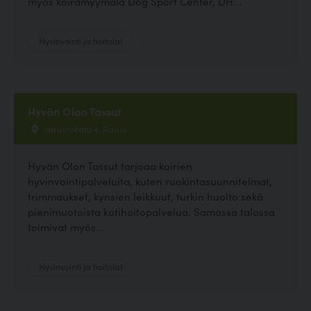
myös koiramyymälä Dog Sport Center, DH...
Hyvinvointi ja hoitolat
Hyvän Olon Tassut
Varastokatu 4, Raisio
Hyvän Olon Tassut tarjoaa koirien
hyvinvointipalveluita, kuten ruokintasuunnitelmat,
trimmaukset, kynsien leikkuut, turkin huolto sekä
pienimuotoista kotihoitopalvelua. Samassa talossa
toimivat myös...
Hyvinvointi ja hoitolat