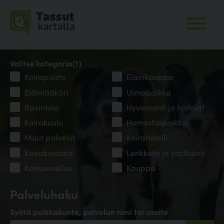
Valitse kategoria(t)
Koirapuisto
Eläinkauppa
Eläinlääkäri
Uimapaikka
Ravintola
Hyvinvointi ja hoitolat
Koirakoulu
Harrastuspaikka
Muut palvelut
Koirahotelli
Koirakuvaaja
Lenkkeily ja patikointi
Koirasovellus
Kauppa
Palveluhaku
Syötä paikkakunta, palvelun nimi tai osoite