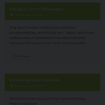
Dog Sport Center Eläinkauppa
Varastokatu 4, Raisio
Dog Sport Center on Raisiossa sijaitseva
koiratarvikeliike, josta löydät mm. laajan valikoiman
raakaruokaa ja laadukkaita harrastusvälineitä.
Samassa talossa toimivat myös koiramyymälä...
Eläinkauppa
Koirahieroja Satu Teräväinen
Rajaojankatu 9, Turku
Urheilukoirahieroja ja eläinten luontaishoitaja.
Myös kotikäynnit.