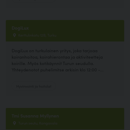
DogiLux
Kerttulinkatu 12B, Turku
DogiLux on turkulainen yritys, joka tarjoaa
koiranhoitoa, koirahierontaa ja aktiviteetteja
koirille. Myös kotikäynnit Turun seudulla.
Yhteydenotot puhelimitse arkisin klo 12:00 -...
Hyvinvointi ja hoitolat
Tmi Susanna Myllynen
Turun seutu, Kangasala