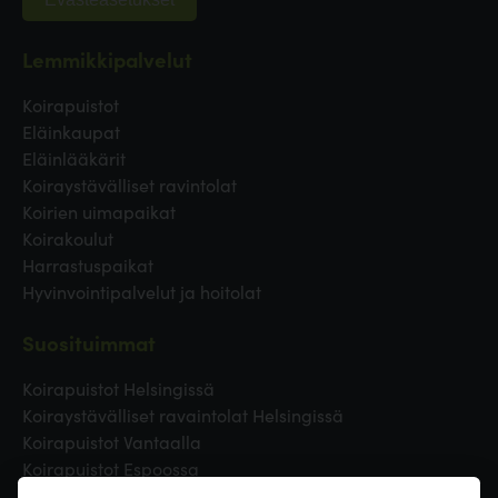
Lemmikkipalvelut
Koirapuistot
Eläinkaupat
Eläinlääkärit
Koiraystävälliset ravintolat
Koirien uimapaikat
Koirakoulut
Harrastuspaikat
Hyvinvointipalvelut ja hoitolat
Suosituimmat
Koirapuistot Helsingissä
Koiraystävälliset ravaintolat Helsingissä
Koirapuistot Vantaalla
Koirapuistot Espoossa
Koirapuistot Turussa