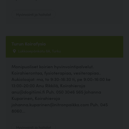
Hyvinvointi ja hoitolat
Turun Koirafysio
Lukkosepänkatu 6A, Turku
Monipuoliset koirien hyvinvointipalvelut.
Koirahierontaa, fysioterapiaa, vesiterapiaa..
Aukioloajat: ma, to 9:30-16:30 ti, pe 9:00-16:00 ke
13:00-20:00 Anu Rikkilä, Koirahieroja
anu@dogitiimi.fi Puh. 050 3046 565 Johanna
Kuparinen, Koirahieroja
johanna.kuparinen@nitronpaikka.com Puh. 045
8060...
Hyvinvointi ja hoitolat