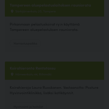
Tampereen aluepelastuslaitoksen rauniorata
Särkijärvenkatu 20, Tampere
Pirkanmaan pelastuskoirat ry:n käyttämä
Tampereen aluepelastuksen rauniorata.
Harrastuspaikka
Koirahieronta Rentotassu
Hämeenkatu 44, Riihimäki
Koirahieroja Laura Ruoskanen. Vastaanotto: Posture
Hyvinvointiklinikka, lisäksi kotikäynnit.
Hyvinvointi ja hoitolat