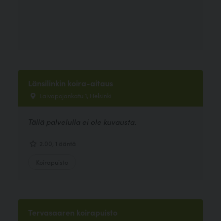
Länsilinkin koira-aitaus
Laivapojankatu 1, Helsinki
Tällä palvelulla ei ole kuvausta.
2.00, 1 ääntä
Koirapuisto
Tervasaaren koirapuisto