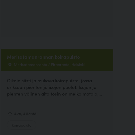
Merisatamanrannan koirapuisto
Merisatamanranta / Eiranranta, Helsinki
Oikein siisti ja mukava koirapuisto, jossa
erikseen pienten ja isojen puolet. Isojen ja
pienten välinen aita tosin on melko matala,...
4.25, 4 ääntä
Koirapuisto