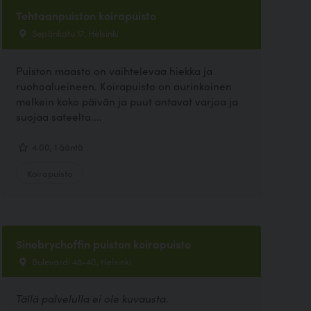
Tehtaanpuiston koirapuisto
Sepänkatu 17, Helsinki
Puiston maasto on vaihtelevaa hiekka ja
ruohoalueineen. Koirapuisto on aurinkoinen
melkein koko päivän ja puut antavat varjoa ja
suojaa sateelta....
4.00, 1 ääntä
Koirapuisto
Sinebrychoffin puiston koirapuisto
Bulevardi 46-40, Helsinki
Tällä palvelulla ei ole kuvausta.