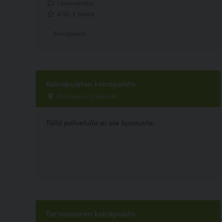
1 kommenttia
4.50, 2 ääntä
Koirapuisto
Kaivopuiston koirapuisto
Puistokatu 11, Helsinki
Tällä palvelulla ei ole kuvausta.
Tervasaaren koirapuisto