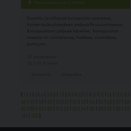
Tervasaarenkannas 3, Helsinki
Suosittu ja viihtyisä koirapuisto saaressa,
hyvien kulkuyhteyksen päässä Kruununhaassa.
Koirapuistoon pääsee kävellen. Koirapuiston
maasto on vaihtelevaa, hiekkaa, nurmikkoa,
puita jne....
9 kommenttia
3.30, 10 ääntä
Koirapuisto
Uimapaikka
[
1
|
2
|
3
|
4
|
5
|
6
|
7
|
8
|
9
|
10
|
11
|
12
|
13
|
14
|
15
|
16
|
46
|
47
|
48
|
49
|
50
|
51
|
52
|
53
|
54
|
55
|
56
|
57
|
58
87
|
88
|
89
|
90
|
91
|
92
|
93
|
94
|
95
|
96
|
97
|
98
|
99
124
|
125
]