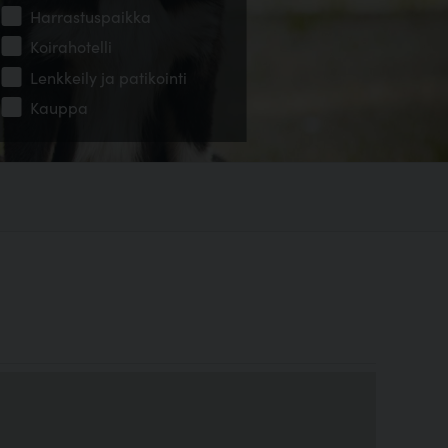
Harrastuspaikka
Koirahotelli
Lenkkeily ja patikointi
Kauppa