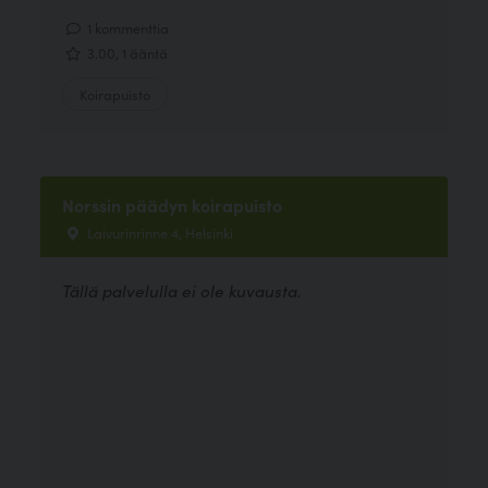
1 kommenttia
3.00, 1 ääntä
Koirapuisto
Norssin päädyn koirapuisto
Laivurinrinne 4, Helsinki
Tällä palvelulla ei ole kuvausta.