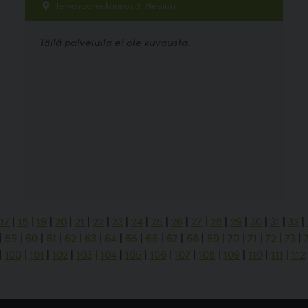
Tervasaarenkannas 3, Helsinki
Tällä palvelulla ei ole kuvausta.
17
|
18
|
19
|
20
|
21
|
22
|
23
|
24
|
25
|
26
|
27
|
28
|
29
|
30
|
31
|
32
|
|
59
|
60
|
61
|
62
|
63
|
64
|
65
|
66
|
67
|
68
|
69
|
70
|
71
|
72
|
73
|
|
100
|
101
|
102
|
103
|
104
|
105
|
106
|
107
|
108
|
109
|
110
|
111
|
112