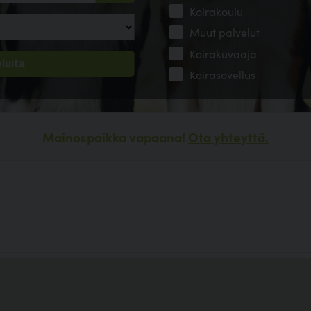
Koirakoulu
Muut palvelut
Koirakuvaaja
Koirasovellus
Mainospaikka vapaana!
Ota yhteyttä.