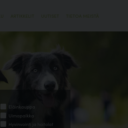
LU
ARTIKKELIT
UUTISET
TIETOA MEISTÄ
Eläinkauppa
Uimapaikka
Hyvinvointi ja hoitolat