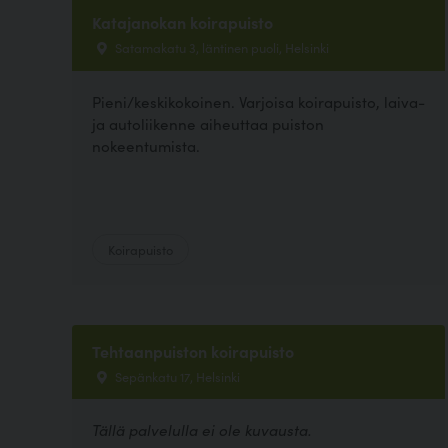
Katajanokan koirapuisto
Satamakatu 3, läntinen puoli, Helsinki
Pieni/keskikokoinen. Varjoisa koirapuisto, laiva-
ja autoliikenne aiheuttaa puiston
nokeentumista.
Koirapuisto
Tehtaanpuiston koirapuisto
Sepänkatu 17, Helsinki
Tällä palvelulla ei ole kuvausta.