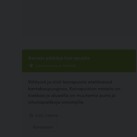
Norssin päädyn koirapuisto
Laivurinrinne 4, Helsinki
Viihtyisä ja siisti koirapuisto eteläisessä
kantakaupungissa. Koirapuiston maasto on
hiekkaa ja alueella on muutamia puita ja
istumapaikkoja omistajille.
4.00, 1 ääntä
Koirapuisto