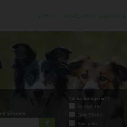
ETUSIVU
PALVELUHAKU
LISÄÄ PALVE
Valitse kategoria(t)
Koirapuisto
mi tai osoite
Eläinlääkäri
Ravintola