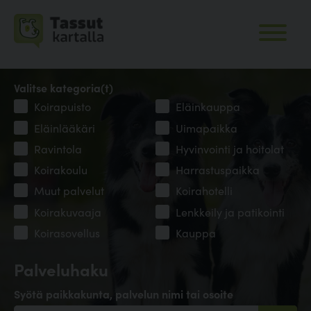
Valitse kategoria(t)
Koirapuisto
Eläinkauppa
Eläinlääkäri
Uimapaikka
Ravintola
Hyvinvointi ja hoitolat
Koirakoulu
Harrastuspaikka
Muut palvelut
Koirahotelli
Koirakuvaaja
Lenkkeily ja patikointi
Koirasovellus
Kauppa
Palveluhaku
Syötä paikkakunta, palvelun nimi tai osoite