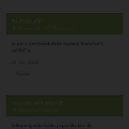
Bauhaus Lahti
Simolanmutka 5, 15680 Lahti, Lahti
Koirat olivat tervetulleita mukaan Bauhausiin
ostoksille.
5.00, 1 ääntä
Kauppa
Haapajärven koirapuisto
Venlankatu 12, Haapajärvi
Erikseen puolet isoille ja pienille koirille.