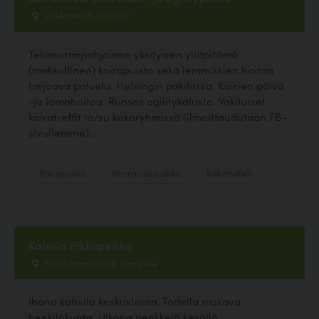
Rohkatie 20, Helsinki
Tekonurmipohjainen yksityisen ylläpitämä
(maksullinen) koirapuisto sekä lemmikkien hoitoa
tarjoava palvelu. Helsingin pakilassa. Koirien päivä
-ja lomahoitoa. Runsas agilitykalusto. Vakituiset
koiratreffit to/su kokoryhmissä (ilmoittaudutaan FB-
sivullemme)....
Koirapuisto
Harrastuspaikka
Koirahotelli
Kahvila Pikkupeikko
Näsilinnankatu 19, Tampere
Ihana kahvila keskustassa. Todella mukava
henkilökunta. Ulkona penkkejä kesällä.