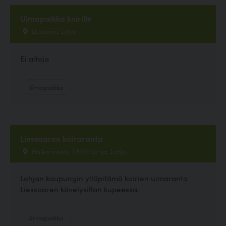
Uimapaikka koirille
Liessaari, Lohja
Ei aitoja
Uimapaikka
Liessaaren koiraranta
Haikarinkatu, 08100 Lohja, Lohja
Lohjan kaupungin ylläpitämä koirien uimaranta
Liessaaren kävelysillan kupeessa.
Uimapaikka