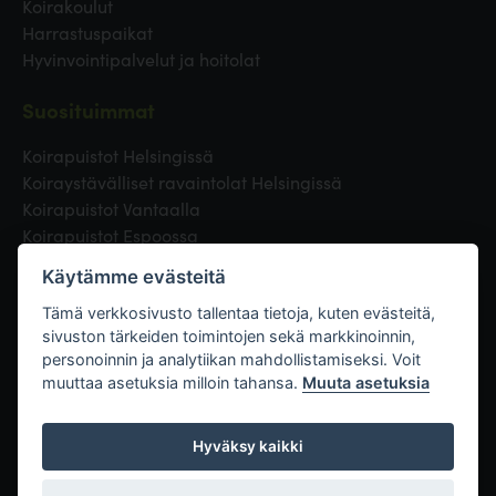
Koirakoulut
Harrastuspaikat
Hyvinvointipalvelut ja hoitolat
Suosituimmat
Koirapuistot Helsingissä
Koiraystävälliset ravaintolat Helsingissä
Koirapuistot Vantaalla
Koirapuistot Espoossa
Koirapuistot Turussa
Käytämme evästeitä
Eläinlääkäri Helsingissä
Koirapuistot Tampereella
Tämä verkkosivusto tallentaa tietoja, kuten evästeitä,
sivuston tärkeiden toimintojen sekä markkinoinnin,
personoinnin ja analytiikan mahdollistamiseksi. Voit
Linkit
muuttaa asetuksia milloin tahansa.
Muuta asetuksia
Hyväksy kaikki