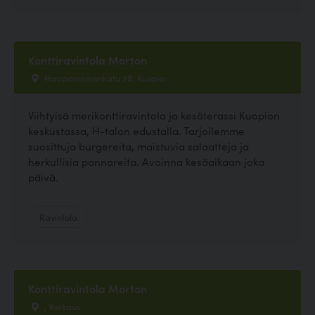
Konttiravintola Morton
Haapaniemenkatu 28, Kuopio
Viihtyisä merikonttiravintola ja kesäterassi Kuopion
keskustassa, H-talon edustalla. Tarjoilemme
suosittuja burgereita, maistuvia salaatteja ja
herkullisia pannareita. Avoinna kesäaikaan joka
päivä.
Ravintola
Konttiravintola Morton
, Varkaus