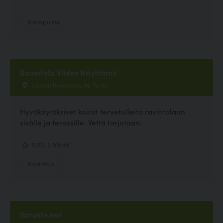
Koirapuisto
Ravintola Viides Näyttämö
Itäinen Rantakatu 14, Turku
Hyväkäytöksiset koirat tervetulleita ravintolaan
sisälle ja terassille. Vettä tarjotaan.
5.00, 2 ääntä
Ravintola
Varuste.net