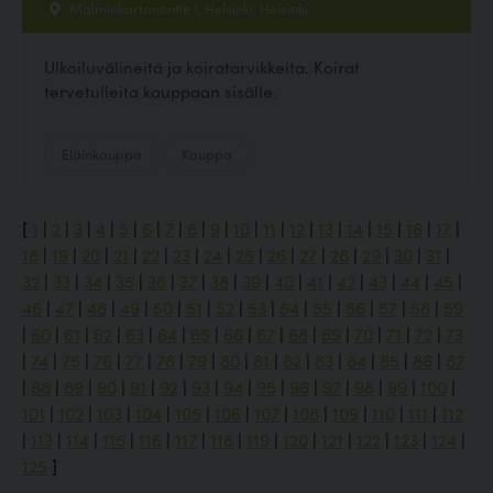
Malminkartanontie 1, Helsinki, Helsinki
Ulkoiluvälineitä ja koiratarvikkeita. Koirat
tervetulleita kauppaan sisälle.
Eläinkauppa
Kauppa
[
1
|
2
|
3
|
4
|
5
|
6
|
7
|
8
|
9
|
10
|
11
|
12
|
13
|
14
|
15
|
16
|
17
|
18
|
19
|
20
|
21
|
22
|
23
|
24
|
25
|
26
|
27
|
28
|
29
|
30
|
31
|
32
|
33
|
34
|
35
|
36
|
37
|
38
|
39
|
40
|
41
|
42
|
43
|
44
|
45
|
46
|
47
|
48
|
49
|
50
|
51
|
52
|
53
|
54
|
55
|
56
|
57
|
58
|
59
|
60
|
61
|
62
|
63
|
64
|
65
|
66
|
67
|
68
|
69
|
70
|
71
|
72
|
73
|
74
|
75
|
76
|
77
|
78
|
79
|
80
|
81
|
82
|
83
|
84
|
85
|
86
|
87
|
88
|
89
|
90
|
91
|
92
|
93
|
94
|
95
|
96
|
97
|
98
|
99
|
100
|
101
|
102
|
103
|
104
|
105
|
106
|
107
|
108
|
109
|
110
|
111
|
112
|
113
|
114
|
115
|
116
|
117
|
118
|
119
|
120
|
121
|
122
|
123
|
124
|
125
]