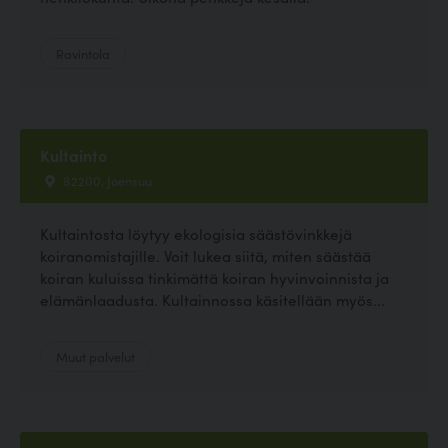
Ravintola
Kultainto
82200, Joensuu
Kultaintosta löytyy ekologisia säästövinkkejä
koiranomistajille. Voit lukea siitä, miten säästää
koiran kuluissa tinkimättä koiran hyvinvoinnista ja
elämänlaadusta. Kultainnossa käsitellään myös...
Muut palvelut