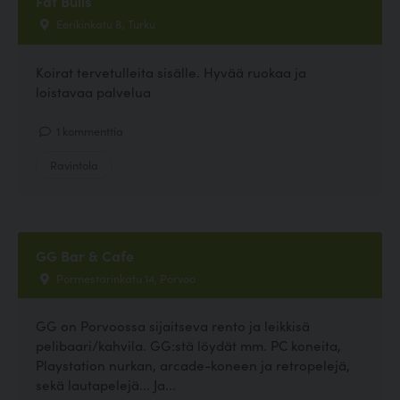
Fat Bulls
Eerikinkatu 8, Turku
Koirat tervetulleita sisälle. Hyvää ruokaa ja
loistavaa palvelua
1 kommenttia
Ravintola
GG Bar & Cafe
Pormestarinkatu 14, Porvoo
GG on Porvoossa sijaitseva rento ja leikkisä
pelibaari/kahvila. GG:stä löydät mm. PC koneita,
Playstation nurkan, arcade-koneen ja retropelejä,
sekä lautapelejä... Ja...