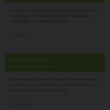
Konttiravintola Morton toivottaa koirat tervetulleiksi
ravintolaan - sisälle sekä terassille kesäaikaan.
Tarjolla Best in- herkkuja ja vettä.
Ravintola
Konttiravintola Morton
Kauppatori 1, Pieksämäki
Konttiravintola Morton toivottaa koirat tervetulleiksi
ravintolaan - sisälle sekä terassille kesäaikaan.
Tarjolla Best in -herkkuja ja vettä.
Ravintola