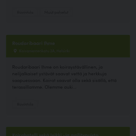
Ravintola
Muut palvelut
Roudaribaari Ihme
Kaisaniemenkatu 3A, Helsinki
Roudaribaari Ihme on koiraystävällinen, ja
nelijalkaiset ystävät saavat vettä ja herkkuja
saapuessaan. Koirat saavat olla sekä sisällä, että
terassillamme. Olemme auki...
Ravintola
Koirahotelli sekä leikki -ja agilitypuisto