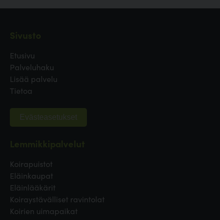
Sivusto
Etusivu
Palveluhaku
Lisää palvelu
Tietoa
Evästeasetukset
Lemmikkipalvelut
Koirapuistot
Eläinkaupat
Eläinlääkärit
Koiraystävälliset ravintolat
Koirien uimapaikat