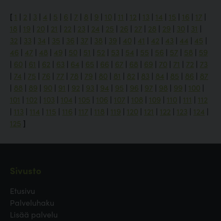
[
1
|
2
|
3
|
4
|
5
|
6
|
7
|
8
|
9
|
10
|
11
|
12
|
13
|
14
|
15
|
16
|
17
|
18
|
19
|
20
|
21
|
22
|
23
|
24
|
25
|
26
|
27
|
28
|
29
|
30
|
31
|
32
|
33
|
34
|
35
|
36
|
37
|
38
|
39
|
40
|
41
|
42
|
43
|
44
|
45
|
46
|
47
|
48
|
49
|
50
|
51
|
52
|
53
|
54
|
55
|
56
|
57
|
58
|
59
|
60
|
61
|
62
|
63
|
64
|
65
|
66
|
67
|
68
|
69
|
70
|
71
|
72
|
73
|
74
|
75
|
76
|
77
|
78
|
79
|
80
|
81
|
82
|
83
|
84
|
85
|
86
|
87
|
88
|
89
|
90
|
91
|
92
|
93
|
94
|
95
|
96
|
97
|
98
|
99
|
100
|
101
|
102
|
103
|
104
|
105
|
106
|
107
|
108
|
109
|
110
|
111
|
112
|
113
|
114
|
115
|
116
|
117
|
118
|
119
|
120
|
121
|
122
|
123
|
124
|
125
]
Sivusto
Etusivu
Palveluhaku
Lisää palvelu