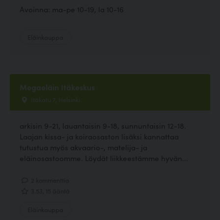
Avoinna: ma-pe 10-19, la 10-16
Eläinkauppa
Megaeläin Itäkeskus
Itäkatu 7, Helsinki
arkisin 9-21, lauantaisin 9-18, sunnuntaisin 12-18.
Laajan kissa- ja koiraosaston lisäksi kannattaa
tutustua myös akvaario-, matelija- ja
eläinosastoomme. Löydät liikkeestämme hyvän...
2 kommenttia
3.53, 15 ääntä
Eläinkauppa