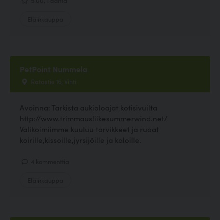
Eläinkauppa
PetPoint Nummela
Ratastie 16, Vihti
Avoinna: Tarkista aukioloajat kotisivuilta
http://www.trimmausliikesummerwind.net/
Valikoimiimme kuuluu tarvikkeet ja ruoat
koirille,kissoille,jyrsijöille ja kaloille.
4 kommenttia
Eläinkauppa