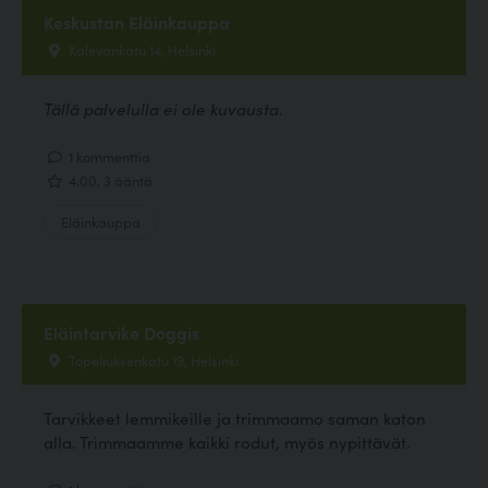
Keskustan Eläinkauppa
Kalevankatu 14, Helsinki
Tällä palvelulla ei ole kuvausta.
1 kommenttia
4.00, 3 ääntä
Eläinkauppa
Eläintarvike Doggis
Topeliuksenkatu 19, Helsinki
Tarvikkeet lemmikeille ja trimmaamo saman katon
alla. Trimmaamme kaikki rodut, myös nypittävät.