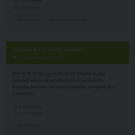
1 kommenttia
1.00, 1 ääntä
Eläinkauppa
Hyvinvointi ja hoitolat
Akvaario Arena Stadin Lemmikit
Helsinginkatu 14, Helsinki
Ark. 10:15-17:30, La. 10:15-14:00. Meiltä löydät
tarpeellisen ja tarpeettomankin niin koirille,
kissoille, kaloille, terraarioeläimille, jyrsijöille kuin
linnuillekin.
8 kommenttia
4.22, 9 ääntä
Eläinkauppa