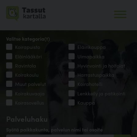
Valitse kategoria(t)
Koirapuisto
Eläinkauppa
Eläinlääkäri
Uimapaikka
Ravintola
Hyvinvointi ja hoitolat
Koirakoulu
Harrastuspaikka
Muut palvelut
Koirahotelli
Koirakuvaaja
Lenkkeily ja patikointi
Koirasovellus
Kauppa
Palveluhaku
Syötä paikkakunta, palvelun nimi tai osoite