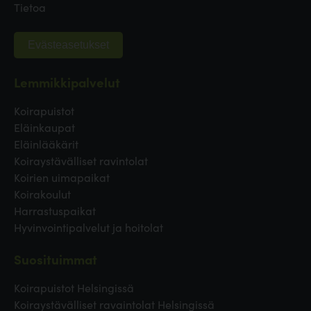
Tietoa
Evästeasetukset
Lemmikkipalvelut
Koirapuistot
Eläinkaupat
Eläinlääkärit
Koiraystävälliset ravintolat
Koirien uimapaikat
Koirakoulut
Harrastuspaikat
Hyvinvointipalvelut ja hoitolat
Suosituimmat
Koirapuistot Helsingissä
Koiraystävälliset ravaintolat Helsingissä