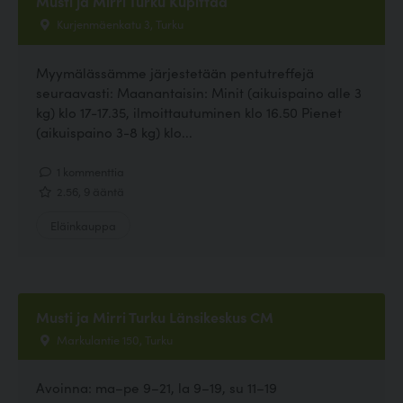
Musti ja Mirri Turku Kupittaa
Kurjenmäenkatu 3, Turku
Myymälässämme järjestetään pentutreffejä
seuraavasti: Maanantaisin: Minit (aikuispaino alle 3
kg) klo 17-17.35, ilmoittautuminen klo 16.50 Pienet
(aikuispaino 3-8 kg) klo...
1 kommenttia
2.56, 9 ääntä
Eläinkauppa
Musti ja Mirri Turku Länsikeskus CM
Markulantie 150, Turku
Avoinna: ma–pe 9–21, la 9–19, su 11–19