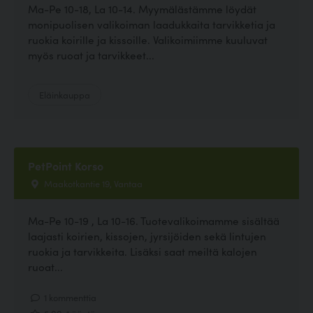
Ma-Pe 10-18, La 10-14. Myymälästämme löydät
monipuolisen valikoiman laadukkaita tarvikketia ja
ruokia koirille ja kissoille. Valikoimiimme kuuluvat
myös ruoat ja tarvikkeet...
Eläinkauppa
PetPoint Korso
Maakotkantie 19, Vantaa
Ma-Pe 10-19 , La 10-16. Tuotevalikoimamme sisältää
laajasti koirien, kissojen, jyrsijöiden sekä lintujen
ruokia ja tarvikkeita. Lisäksi saat meiltä kalojen
ruoat...
1 kommenttia
5.00, 1 ääntä