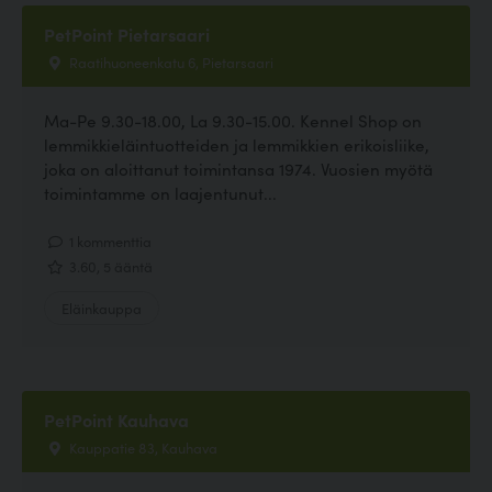
PetPoint Pietarsaari
Raatihuoneenkatu 6, Pietarsaari
Ma-Pe 9.30-18.00, La 9.30-15.00. Kennel Shop on
lemmikkieläintuotteiden ja lemmikkien erikoisliike,
joka on aloittanut toimintansa 1974. Vuosien myötä
toimintamme on laajentunut...
1 kommenttia
3.60, 5 ääntä
Eläinkauppa
PetPoint Kauhava
Kauppatie 83, Kauhava