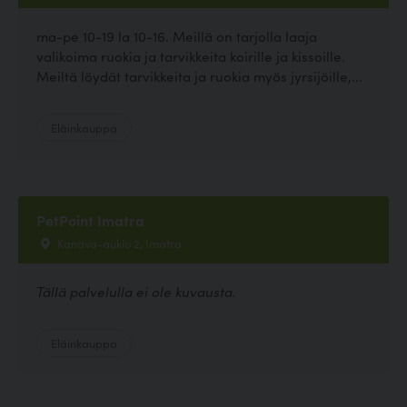
ma-pe 10-19 la 10-16. Meillä on tarjolla laaja
valikoima ruokia ja tarvikkeita koirille ja kissoille.
Meiltä löydät tarvikkeita ja ruokia myös jyrsijöille,...
Eläinkauppa
PetPoint Imatra
Kanava-aukio 2, Imatra
Tällä palvelulla ei ole kuvausta.
Eläinkauppa