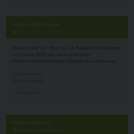
Käpylän Eläinkauppa
Pohjolankatu 1, Helsinki
Avoinna. ark. 10 - 18 la. 10 - 14. Käpylän Eläinkauppa
on vuonna 2000 perustettu yksityinen
Eläintarvikeliike Helsingin Käpylässä, osoitteessa...
2 kommenttia
4.33, 12 ääntä
Eläinkauppa
PetPoint Niittytori
Niittykummuntie 2, Espoo