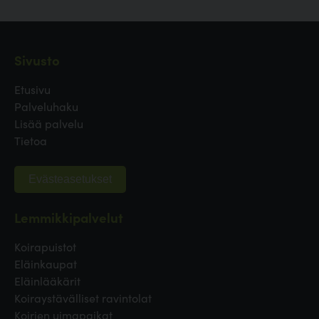
Sivusto
Etusivu
Palveluhaku
Lisää palvelu
Tietoa
Evästeasetukset
Lemmikkipalvelut
Koirapuistot
Eläinkaupat
Eläinlääkärit
Koiraystävälliset ravintolat
Koirien uimapaikat