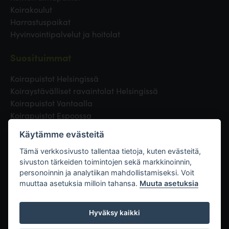
Koirakoulut
Harrastuspaikat
Hyvinvointipalvelut ja hoitolat
Suosituimmat
Koirapuistot Helsingissä
Koiraystävälliset ravaintolat Helsingissä
Koirapuistot Vantaalla
Koirapuistot Espoossa
Koirapuistot Turussa
Käytämme evästeitä
Eläinlääkäri Helsingissä
Koirapuistot Tampereella
Tämä verkkosivusto tallentaa tietoja, kuten evästeitä,
sivuston tärkeiden toimintojen sekä markkinoinnin,
personoinnin ja analytiikan mahdollistamiseksi. Voit
Linkit
muuttaa asetuksia milloin tahansa.
Muuta asetuksia
Hyväksy kaikki