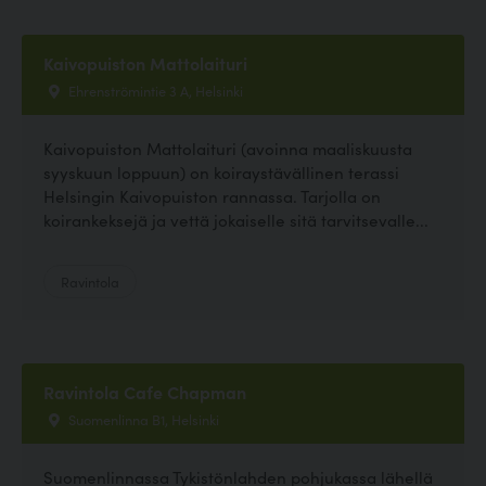
Kaivopuiston Mattolaituri
Ehrenströmintie 3 A, Helsinki
Kaivopuiston Mattolaituri (avoinna maaliskuusta
syyskuun loppuun) on koiraystävällinen terassi
Helsingin Kaivopuiston rannassa. Tarjolla on
koirankeksejä ja vettä jokaiselle sitä tarvitsevalle...
Ravintola
Ravintola Cafe Chapman
Suomenlinna B1, Helsinki
Suomenlinnassa Tykistönlahden pohjukassa lähellä