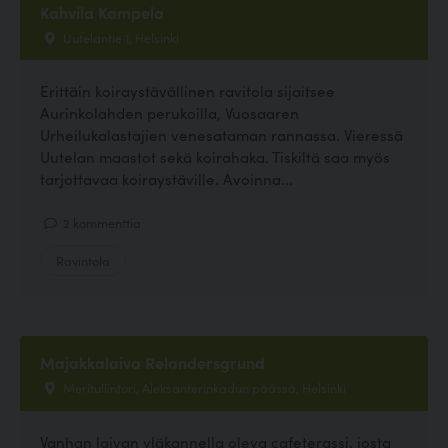
Kahvila Kampela
Uutelantie 1, Helsinki
Erittäin koiraystävällinen ravitola sijaitsee
Aurinkolahden perukoilla, Vuosaaren
Urheilukalastajien venesataman rannassa. Vieressä
Uutelan maastot sekä koirahaka. Tiskiltä saa myös
tarjottavaa koiraystäville. Avoinna...
2 kommenttia
Ravintola
Majakkalaiva Relandersgrund
Meritullintori, Aleksanterinkadun päässä, Helsinki
Vanhan laivan yläkannella oleva cafeterassi, josta