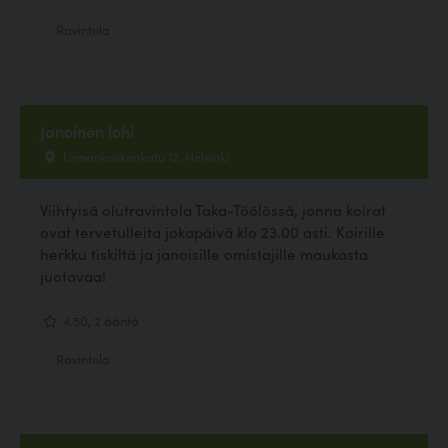
Ravintola
Janoinen lohi
Linnankoskenkatu 12, Helsinki
Viihtyisä olutravintola Taka-Töölössä, jonna koirat
ovat tervetulleita jokapäivä klo 23.00 asti. Koirille
herkku tiskiltä ja janoisille omistajille maukasta
juotavaa!
4.50, 2 ääntä
Ravintola