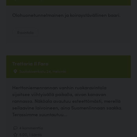
Olohuonetunnelmainen ja koiraystävällinen baari.
Ravintola
Trattoria Il Faro
Suolakivenkatu 24, Helsinki
Herttoniemenrannan vanhin ruokaravintola
sijaitsee viihtyisällä paikalla, aivan kanavan
rannassa. Näköala avautuu esteettömästi, merellä
seilaavine laivoineen, aina Suomenlinnaan saakka.
Terassimme suuntautuu...
4 kommenttia
5.00, 1 ääntä