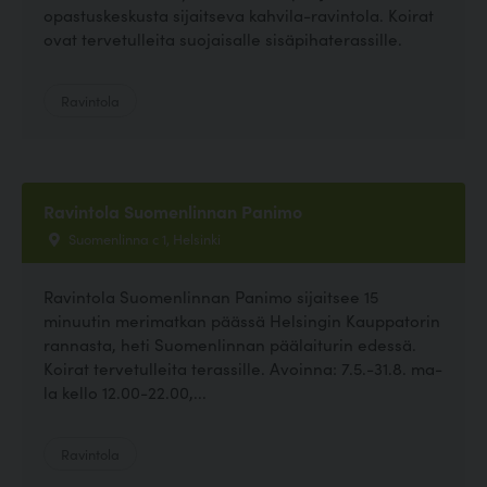
opastuskeskusta sijaitseva kahvila-ravintola. Koirat
ovat tervetulleita suojaisalle sisäpihaterassille.
Ravintola
Ravintola Suomenlinnan Panimo
Suomenlinna c 1, Helsinki
Ravintola Suomenlinnan Panimo sijaitsee 15
minuutin merimatkan päässä Helsingin Kauppatorin
rannasta, heti Suomenlinnan päälaiturin edessä.
Koirat tervetulleita terassille. Avoinna: 7.5.-31.8. ma-
la kello 12.00-22.00,...
Ravintola