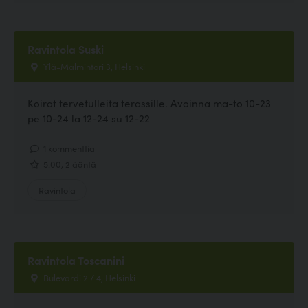
Ravintola Suski
Ylä-Malmintori 3, Helsinki
Koirat tervetulleita terassille. Avoinna ma-to 10-23
pe 10-24 la 12-24 su 12-22
1 kommenttia
5.00, 2 ääntä
Ravintola
Ravintola Toscanini
Bulevardi 2 / 4, Helsinki