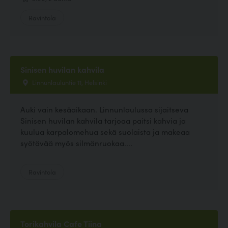
Ravintola
Sinisen huvilan kahvila
Linnunlauluntie 11, Helsinki
Auki vain kesäaikaan. Linnunlaulussa sijaitseva
Sinisen huvilan kahvila tarjoaa paitsi kahvia ja
kuulua karpalomehua sekä suolaista ja makeaa
syötävää myös silmänruokaa....
Ravintola
Torikahvila Cafe Tiina