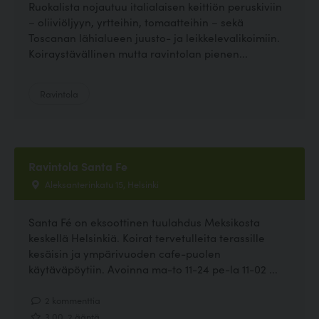
Ruokalista nojautuu italialaisen keittiön peruskiviin
– oliiviöljyyn, yrtteihin, tomaatteihin – sekä
Toscanan lähialueen juusto- ja leikkelevalikoimiin.
Koiraystävällinen mutta ravintolan pienen...
Ravintola
Ravintola Santa Fe
Aleksanterinkatu 15, Helsinki
Santa Fé on eksoottinen tuulahdus Meksikosta
keskellä Helsinkiä. Koirat tervetulleita terassille
kesäisin ja ympärivuoden cafe-puolen
käytäväpöytiin. Avoinna ma-to 11-24 pe-la 11-02 ...
2 kommenttia
3.00, 2 ääntä