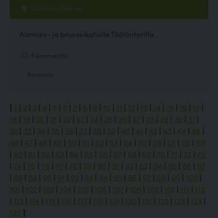
Töölöntori, Helsinki
Aamiais- ja brunssikahvila Töölöntorilla.
3 kommenttia
Ravintola
[
1
|
2
|
3
|
4
|
5
|
6
|
7
|
8
|
9
|
10
|
11
|
12
|
13
|
14
|
15
|
16
|
17
|
18
|
19
|
20
|
21
|
22
|
23
|
24
|
25
|
26
|
27
|
28
|
29
|
30
|
31
|
32
|
33
|
34
|
35
|
36
|
37
|
38
|
39
|
40
|
41
|
42
|
43
|
44
|
45
|
46
|
47
|
48
|
49
|
50
|
51
|
52
|
53
|
54
|
55
|
56
|
57
|
58
|
59
|
60
|
61
|
62
|
63
|
64
|
65
|
66
|
67
|
68
|
69
|
70
|
71
|
72
|
73
|
74
|
75
|
76
|
77
|
78
|
79
|
80
|
81
|
82
|
83
|
84
|
85
|
86
|
87
|
88
|
89
|
90
|
91
|
92
|
93
|
94
|
95
|
96
|
97
|
98
|
99
|
100
|
101
|
102
|
103
|
104
|
105
|
106
|
107
|
108
|
109
|
110
|
111
|
112
|
113
|
114
|
115
|
116
|
117
|
118
|
119
|
120
|
121
|
122
|
123
|
124
|
125
]