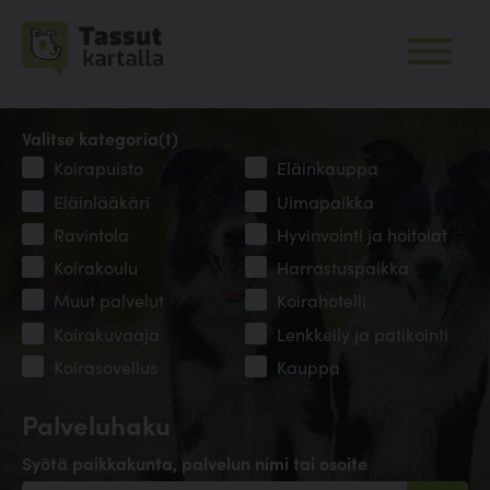
Valitse kategoria(t)
Koirapuisto
Eläinkauppa
Eläinlääkäri
Uimapaikka
Ravintola
Hyvinvointi ja hoitolat
Koirakoulu
Harrastuspaikka
Muut palvelut
Koirahotelli
Koirakuvaaja
Lenkkeily ja patikointi
Koirasovellus
Kauppa
Palveluhaku
Syötä paikkakunta, palvelun nimi tai osoite