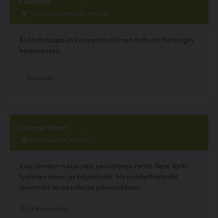
Fleuriste
Uudenmaankatu 13, Helsinki
Kukkakauppa ja koiraystävällinen kahvila Helsingin
keskustassa.
Ravintola
Corona Baari
Eerikinkatu 11, Helsinki
Kaurismäen veljesten perustama rento New York-
tyylinen baari ja biljardisali. Hyvinkäyttäytyvät
leimmikit tervetulleita päiväsaikaan.
2 kommenttia