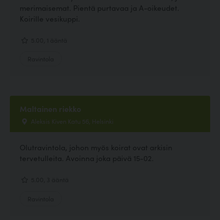
merimaisemat. Pientä purtavaa ja A-oikeudet.
Koirille vesikuppi.
5.00, 1 ääntä
Ravintola
Maltainen riekko
Aleksis Kiven Katu 56, Helsinki
Olutravintola, johon myös koirat ovat arkisin
tervetulleita. Avoinna joka päivä 15-02.
5.00, 3 ääntä
Ravintola