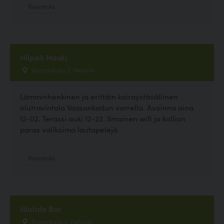
Ravintola
Hilpeä Hauki
Vaasankatu 7, Helsinki
Lämminhenkinen ja erittäin koiraystävällinen
olutravintola Vaasankadun varrella. Avoinna aina
12-02. Terassi auki 12-22. Ilmainen wifi ja kallion
paras valikoima lautapelejä.
Ravintola
Hiutale Bar
Annankatu 4, Helsinki