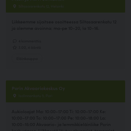
Siltasaarenkatu 12, Helsinki
Liikkeemme sijaitsee osoitteessa Siltasaarenkatu 12
ja olemme avoinna: ma-pe 10–20, la 10–16.
4 kommenttia
3.00, 4 ääntä
Eläinkauppa
Porin Akvaariokeskus Oy
Isolinnankatu 5, Pori
Aukioloajat Ma: 10:00–17:00 Ti: 10:00–17:00 Ke:
10:00–17:00 To: 10:00–17:00 Pe: 10:00–18:00 La:
10:00–15:00 Akvaario- ja lemmikkieläinliike Porin
keskustassa. Liikkeestä löytyy akvaariot, terraariot,