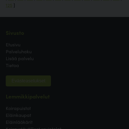
125
]
Sivusto
Etusivu
Palveluhaku
Lisää palvelu
Tietoa
Evästeasetukset
Lemmikkipalvelut
Koirapuistot
Eläinkaupat
Eläinlääkärit
Koiraystävälliset ravintolat