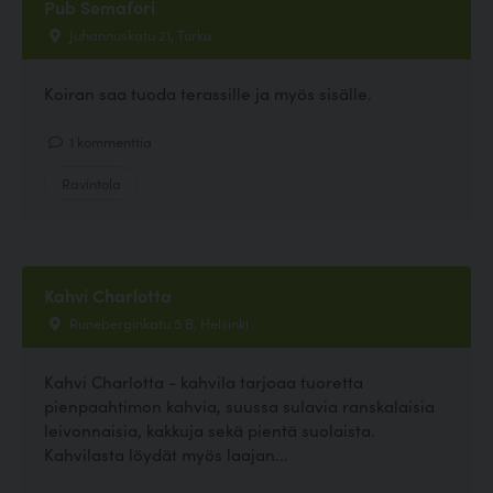
Pub Semafori
Juhannuskatu 21, Turku
Koiran saa tuoda terassille ja myös sisälle.
1 kommenttia
Ravintola
Kahvi Charlotta
Runeberginkatu 5 B, Helsinki
Kahvi Charlotta - kahvila tarjoaa tuoretta
pienpaahtimon kahvia, suussa sulavia ranskalaisia
leivonnaisia, kakkuja sekä pientä suolaista.
Kahvilasta löydät myös laajan...