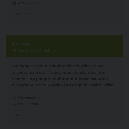
4.25, 4 ääntä
Ravintola
Just vege
Vaasankatu 15, Helsinki
Just Vege on ainutlaatuinen kasvis pikaruokaa
tarjoava konsepti. Tarjoamme standardisoidun
Franchising pohjan unohtamatta paikallisuuden
tärkeyttä elintarvikkeiden ja design:in osalta. Vakio...
2 kommenttia
5.00, 1 ääntä
Ravintola