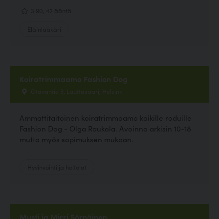
3.90, 42 ääntä
Eläinlääkäri
Koiratrimmaamo Fashion Dog
Otavantie 3, Lauttasaari, Helsinki
Ammattitaitoinen koiratrimmaamo kaikille roduille
Fashion Dog - Olga Raukola. Avoinna arkisin 10-18
mutta myös sopimuksen mukaan.
Hyvinvointi ja hoitolat
Musti ja Mirri Sörnäinen