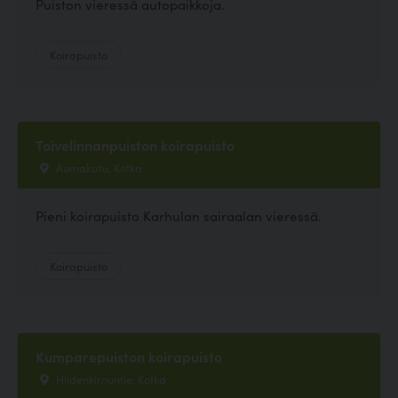
Puiston vieressä autopaikkoja.
Koirapuisto
Toivelinnanpuiston koirapuisto
Aumakatu, Kotka
Pieni koirapuisto Karhulan sairaalan vieressä.
Koirapuisto
Kumparepuiston koirapuisto
Hiidenkirnuntie, Kotka