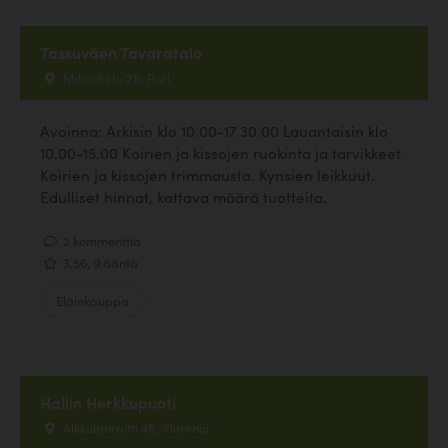
Tassuväen Tavaratalo
Mikonkatu 28, Pori
Avoinna: Arkisin klo 10.00-17.30.00 Lauantaisin klo
10.00-15.00 Koirien ja kissojen ruokinta ja tarvikkeet
Koirien ja kissojen trimmausta. Kynsien leikkuut.
Edulliset hinnat, kattava määrä tuotteita.
2 kommenttia
3.56, 9 ääntä
Eläinkauppa
Hallin Herkkupuoti
Alkkulanraitti 48, Ylitornio