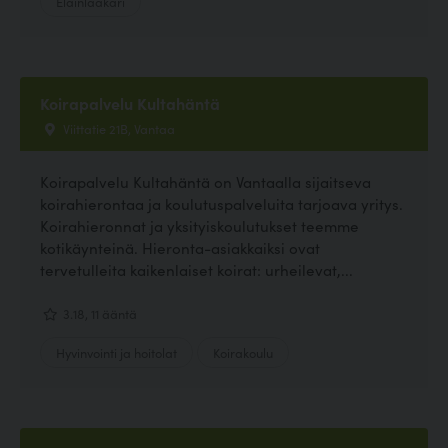
Eläinlääkäri
Koirapalvelu Kultahäntä
Viittatie 21B, Vantaa
Koirapalvelu Kultahäntä on Vantaalla sijaitseva
koirahierontaa ja koulutuspalveluita tarjoava yritys.
Koirahieronnat ja yksityiskoulutukset teemme
kotikäynteinä. Hieronta-asiakkaiksi ovat
tervetulleita kaikenlaiset koirat: urheilevat,...
3.18, 11 ääntä
Hyvinvointi ja hoitolat
Koirakoulu