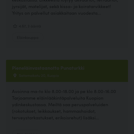
jyrsijät, matelijat, sekä kissa- ja koiratarvikkeet!
Yritys on palvellut asiakkaitaan vuodesta...
4.67, 3 ääntä
Eläinkauppa
Pieneläinvastaanotto Punaturkki
Satamakatu 20, Kuopio
Avoinna ma-to klo 8.00-18.00 ja pe klo 8.00-16.00
Tarjoamme eläinlääkintäpalveluita Kuopion
ydinkeskustassa. Meiltä saa peruspalveluiden
(rokotukset, leikkaukset, hammashoidot,
terveystarkastukset, erikoisrehut) lisäksi...