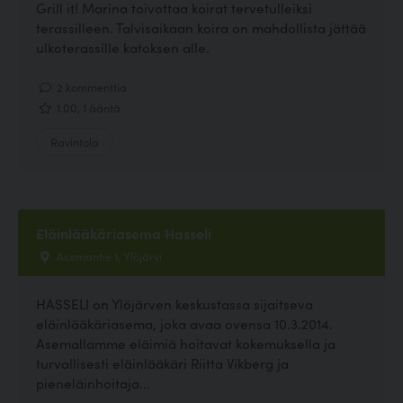
Grill it! Marina toivottaa koirat tervetulleiksi
terassilleen. Talvisaikaan koira on mahdollista jättää
ulkoterassille katoksen alle.
2 kommenttia
1.00, 1 ääntä
Ravintola
Eläinlääkäriasema Hasseli
Asemantie 1, Ylöjärvi
HASSELI on Ylöjärven keskustassa sijaitseva
eläinlääkäriasema, joka avaa ovensa 10.3.2014.
Asemallamme eläimiä hoitavat kokemuksella ja
turvallisesti eläinlääkäri Riitta Vikberg ja
pieneläinhoitaja...