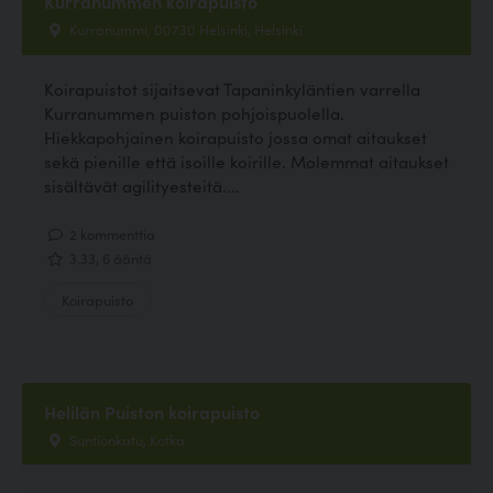
Kurranummen koirapuisto
Kurranummi, 00730 Helsinki, Helsinki
Koirapuistot sijaitsevat Tapaninkyläntien varrella
Kurranummen puiston pohjoispuolella.
Hiekkapohjainen koirapuisto jossa omat aitaukset
sekä pienille että isoille koirille. Molemmat aitaukset
sisältävät agilityesteitä....
2 kommenttia
3.33, 6 ääntä
Koirapuisto
Helilän Puiston koirapuisto
Suntionkatu, Kotka