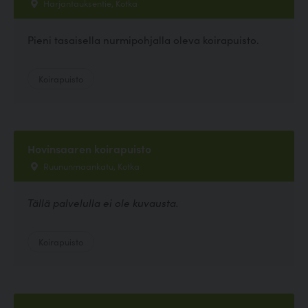
Harjantauksentie, Kotka
Pieni tasaisella nurmipohjalla oleva koirapuisto.
Koirapuisto
Hovinsaaren koirapuisto
Ruununmaankatu, Kotka
Tällä palvelulla ei ole kuvausta.
Koirapuisto