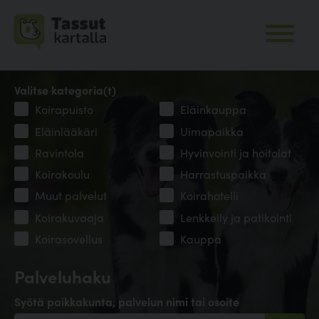
Valitse kategoria(t)
Koirapuisto
Eläinkauppa
Eläinlääkäri
Uimapaikka
Ravintola
Hyvinvointi ja hoitolat
Koirakoulu
Harrastuspaikka
Muut palvelut
Koirahotelli
Koirakuvaaja
Lenkkeily ja patikointi
Koirasovellus
Kauppa
Palveluhaku
Syötä paikkakunta, palvelun nimi tai osoite