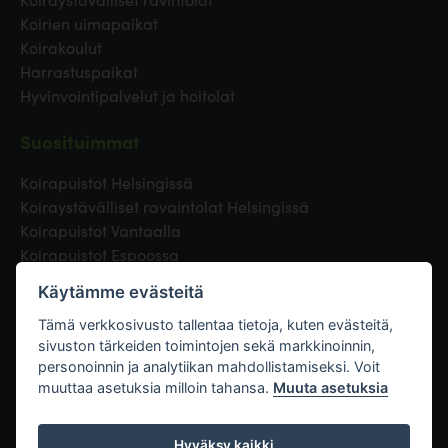
Koirien uimapaikat
Koirakoulut
Harrastuspaikat
Hyvinvointipalvelut ja hoitolat
Suosituimmat
Koirapuistot Helsingissä
Koiraystävälliset ravaintolat Helsingissä
Koirapuistot Vantaalla
Koirapuistot Espoossa
Koirapuistot Turussa
Käytämme evästeitä
Eläinlääkäri Helsingissä
Koirapuistot Tampereella
Tämä verkkosivusto tallentaa tietoja, kuten evästeitä,
sivuston tärkeiden toimintojen sekä markkinoinnin,
personoinnin ja analytiikan mahdollistamiseksi. Voit
Linkit
muuttaa asetuksia milloin tahansa.
Muuta asetuksia
Hyväksy kaikki