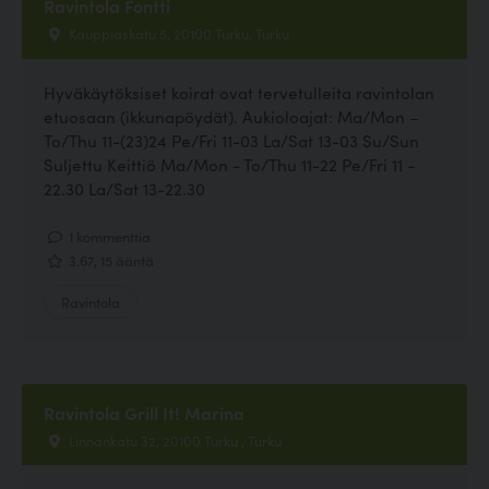
Ravintola Fontti
Kauppiaskatu 5, 20100 Turku, Turku
Hyväkäytöksiset koirat ovat tervetulleita ravintolan
etuosaan (ikkunapöydät). Aukioloajat: Ma/Mon –
To/Thu 11-(23)24 Pe/Fri 11-03 La/Sat 13-03 Su/Sun
Suljettu Keittiö Ma/Mon - To/Thu 11-22 Pe/Fri 11 -
22.30 La/Sat 13-22.30
1 kommenttia
3.67, 15 ääntä
Ravintola
Ravintola Grill It! Marina
Linnankatu 32, 20100 Turku , Turku