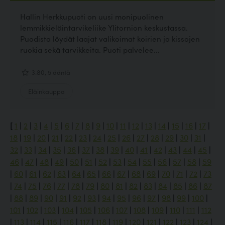
Hallin Herkkupuoti on uusi monipuolinen
lemmikkieläintarvikeliike Ylitornion keskustassa.
Puodista löydät laajat valikoimat koirien ja kissojen
ruokia sekä tarvikkeita. Puoti palvelee...
3.80, 5 ääntä
Eläinkauppa
[
1
|
2
|
3
|
4
|
5
|
6
|
7
|
8
|
9
|
10
|
11
|
12
|
13
|
14
|
15
|
16
|
17
|
18
|
19
|
20
|
21
|
22
|
23
|
24
|
25
|
26
|
27
|
28
|
29
|
30
|
31
|
32
|
33
|
34
|
35
|
36
|
37
|
38
|
39
|
40
|
41
|
42
|
43
|
44
|
45
|
46
|
47
|
48
|
49
|
50
|
51
|
52
|
53
|
54
|
55
|
56
|
57
|
58
|
59
|
60
|
61
|
62
|
63
|
64
|
65
|
66
|
67
|
68
|
69
|
70
|
71
|
72
|
73
|
74
|
75
|
76
|
77
|
78
|
79
|
80
|
81
|
82
|
83
|
84
|
85
|
86
|
87
|
88
|
89
|
90
|
91
|
92
|
93
|
94
|
95
|
96
|
97
|
98
|
99
|
100
|
101
|
102
|
103
|
104
|
105
|
106
|
107
|
108
|
109
|
110
|
111
|
112
|
113
|
114
|
115
|
116
|
117
|
118
|
119
|
120
|
121
|
122
|
123
|
124
|