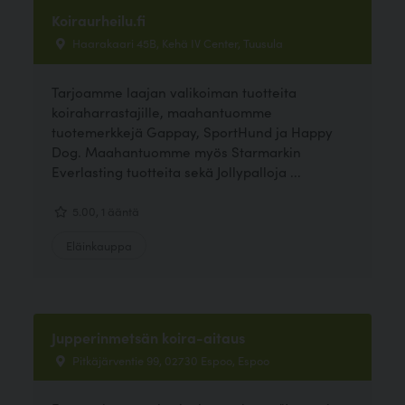
Koiraurheilu.fi
Haarakaari 45B, Kehä IV Center, Tuusula
Tarjoamme laajan valikoiman tuotteita
koiraharrastajille, maahantuomme
tuotemerkkejä Gappay, SportHund ja Happy
Dog. Maahantuomme myös Starmarkin
Everlasting tuotteita sekä Jollypalloja ...
5.00, 1 ääntä
Eläinkauppa
Jupperinmetsän koira-aitaus
Pitkäjärventie 99, 02730 Espoo, Espoo