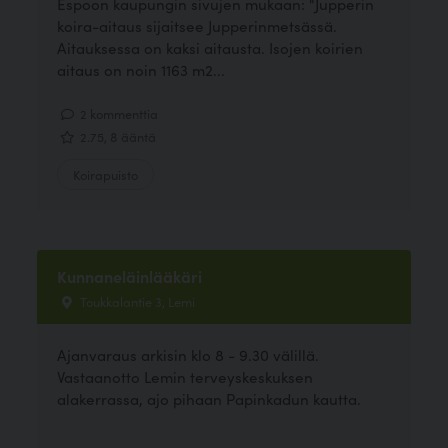
Espoon kaupungin sivujen mukaan: "Jupperin
koira-aitaus sijaitsee Jupperinmetsässä.
Aitauksessa on kaksi aitausta. Isojen koirien
aitaus on noin 1163 m2...
2 kommenttia
2.75, 8 ääntä
Koirapuisto
Kunnaneläinlääkäri
Toukkalantie 3, Lemi
Ajanvaraus arkisin klo 8 - 9.30 välillä.
Vastaanotto Lemin terveyskeskuksen
alakerrassa, ajo pihaan Papinkadun kautta.