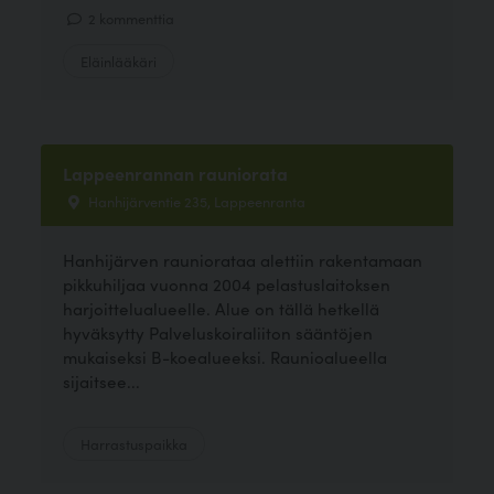
2 kommenttia
Eläinlääkäri
Lappeenrannan rauniorata
Hanhijärventie 235, Lappeenranta
Hanhijärven rauniorataa alettiin rakentamaan
pikkuhiljaa vuonna 2004 pelastuslaitoksen
harjoittelualueelle. Alue on tällä hetkellä
hyväksytty Palveluskoiraliiton sääntöjen
mukaiseksi B-koealueeksi. Raunioalueella
sijaitsee...
Harrastuspaikka