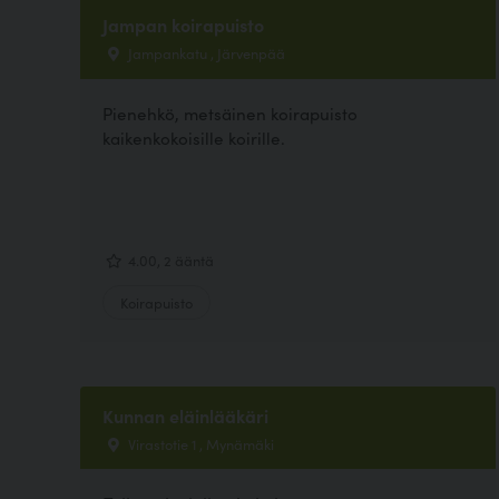
Jampan koirapuisto
Jampankatu , Järvenpää
Pienehkö, metsäinen koirapuisto
kaikenkokoisille koirille.
4.00, 2 ääntä
Koirapuisto
Kunnan eläinlääkäri
Virastotie 1 , Mynämäki