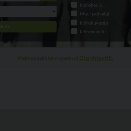
Koirakoulu
Muut palvelut
Koirakuvaaja
Koirasovellus
Mainospaikka vapaana!
Ota yhteyttä.