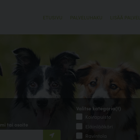
ETUSIVU
PALVELUHAKU
LISÄÄ PALVE
Valitse kategoria(t)
Koirapuisto
mi tai osoite
Eläinlääkäri
Ravintola