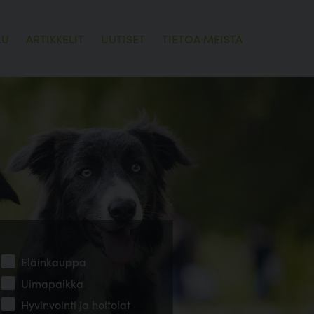
LU
ARTIKKELIT
UUTISET
TIETOA MEISTÄ
Eläinkauppa
Uimapaikka
Hyvinvointi ja hoitolat