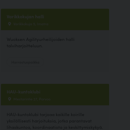
Varikkokujan halli
Varikkokuja 5, Imatra
Wuoksen Agilityurheilijoiden halli
talviharjoitteluun.
Harrastuspaikka
HAU-kuntoklubi
Mestarintie 27, Porvoo
HAU-kuntoklubi tarjoaa kaikille koirille
yksilöllisesti harjoituksia, jotka parantavat
lihaskuntoa, koordinaatiota ja keskittymiskykyä.