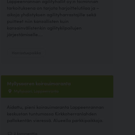
Lappeenrannan agilityhallit oy:n toiminnan
tarkoituksena on tarjota harjoittelutilaa ja –
aikoja yhdistyksen agilityharrastajille sekä
puitteet niin kansallisten kuin
kansainvälistenkin agilitykilpailujen
järjestämiselle....
Harrastuspaikka
Myllysaaren koirauimaranta
Myllysaari, Lappeenranta
Aidattu, pieni koirauimaranta Lappeenrannan
keskustan tuntumassa Kirkkoherranlahden
pallokentän vieressä. Alueella parkkipaikkoja.
2 kommenttia