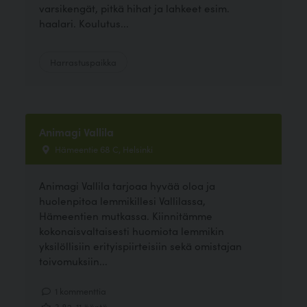
varsikengät, pitkä hihat ja lahkeet esim.
haalari. Koulutus...
Harrastuspaikka
Animagi Vallila
Hämeentie 68 C, Helsinki
Animagi Vallila tarjoaa hyvää oloa ja
huolenpitoa lemmikillesi Vallilassa,
Hämeentien mutkassa. Kiinnitämme
kokonaisvaltaisesti huomiota lemmikin
yksilöllisiin erityispiirteisiin sekä omistajan
toivomuksiin...
1 kommenttia
3.82, 11 ääntä