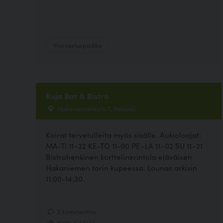
Harrastuspaikka
Kuja Bar & Bistro
Hakaniemenkatu 7, Helsinki
Koirat tervetulleita myös sisälle. Aukioloajat:
MA-TI 11–22 KE-TO 11-00 PE–LA 11–02 SU 11–21
Bistrohenkinen kortteliravintola eläväisen
Hakaniemen torin kupeessa. Lounas arkisin
11:00-14:30.
2 kommenttia
5.00, 2 ääntä