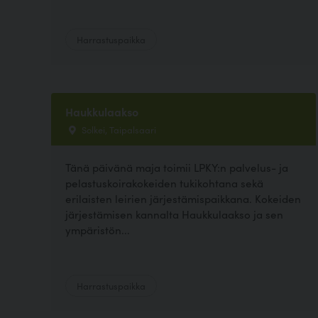
Harrastuspaikka
Haukkulaakso
Solkei, Taipalsaari
Tänä päivänä maja toimii LPKY:n palvelus- ja
pelastuskoirakokeiden tukikohtana sekä
erilaisten leirien järjestämispaikkana. Kokeiden
järjestämisen kannalta Haukkulaakso ja sen
ympäristön...
Harrastuspaikka