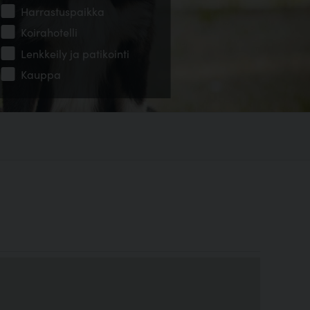
Harrastuspaikka
Koirahotelli
Lenkkeily ja patikointi
Kauppa