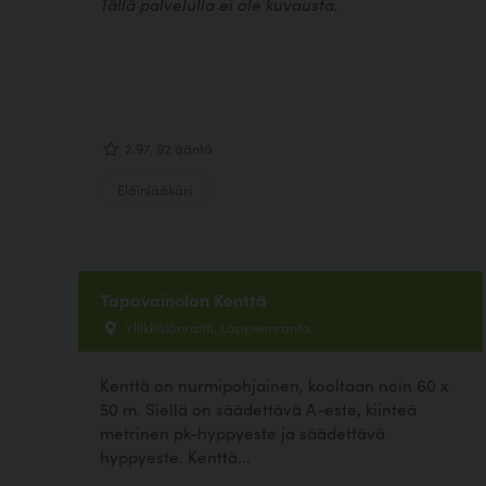
Tällä palvelulla ei ole kuvausta.
2.97, 92 ääntä
Eläinlääkäri
Tapavainolan Kenttä
Yllikkälänraitti, Lappeenranta
Kenttä on nurmipohjainen, kooltaan noin 60 x
50 m. Siellä on säädettävä A-este, kiinteä
metrinen pk-hyppyeste ja säädettävä
hyppyeste. Kenttä...