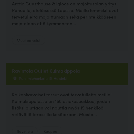
Arctic Guesthouse & Igloos on majoitusalan yritys
Ranualla, eteläisessä Lapissa. Meillä lemmikit ovat
tervetulleita majoittumaan sekä perinteikkääseen
majataloon että kymmeneen...
Muut palvelut
Ravintola Outlet Kulmakippola
Pursimiehenkatu 16, Helsinki
Kaikenkarvaiset tassut ovat tervetulleita meille!
Kulmakippolassa on 150 asiakaspaikkaa, joiden
lisäksi oluttaan voi nauttia myös 15 henkilöä
vetävällä terassilla kesäaikaan. Muista...
Ravintola
Kauppa