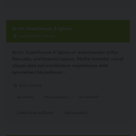
Arctic Guesthouse & Igloos
pappilantie 1, Ranua
Arctic Guesthouse & Igloos on majoitusalan yritys
Ranualla, eteläisessä Lapissa. Meillä lemmikit voivat
yöpyä sekä perinteikkäässä majatalossa että
kymmenen liikuteltavan...
5.00, 1 ääntä
Ravintola
Muut palvelut
Koirahotelli
Lenkkeily ja patikointi
Koirasovellus