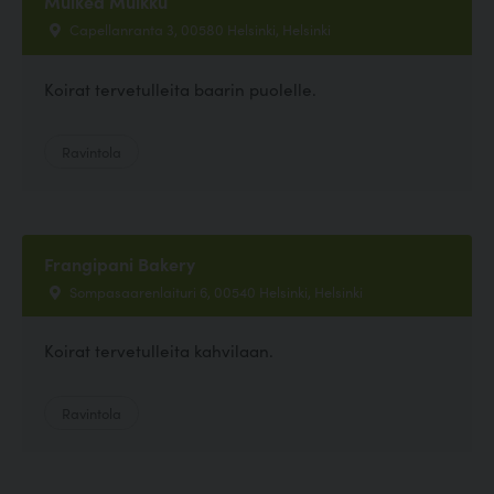
Muikea Muikku
Capellanranta 3, 00580 Helsinki, Helsinki
Koirat tervetulleita baarin puolelle.
Ravintola
Frangipani Bakery
Sompasaarenlaituri 6, 00540 Helsinki, Helsinki
Koirat tervetulleita kahvilaan.
Ravintola