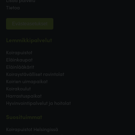
Tietoa
Evästeasetukset
Lemmikkipalvelut
Koirapuistot
Eläinkaupat
Eläinlääkärit
Koiraystävälliset ravintolat
Koirien uimapaikat
Koirakoulut
Harrastuspaikat
Hyvinvointipalvelut ja hoitolat
Suosituimmat
Koirapuistot Helsingissä