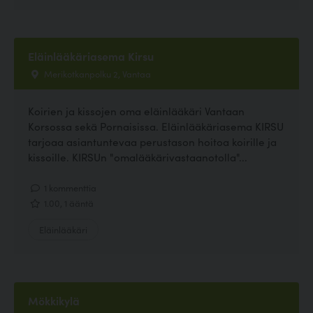
Eläinlääkäriasema Kirsu
Merikotkanpolku 2, Vantaa
Koirien ja kissojen oma eläinlääkäri Vantaan
Korsossa sekä Pornaisissa. Eläinlääkäriasema KIRSU
tarjoaa asiantuntevaa perustason hoitoa koirille ja
kissoille. KIRSUn "omalääkärivastaanotolla"...
1 kommenttia
1.00, 1 ääntä
Eläinlääkäri
Mökkikylä