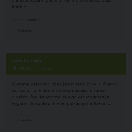
Koirille...
1 kommenttia
Ravintola
Cafe Raawka
Pitkäkatu 34, Vaasa
Olemme persoonallinen ja moderni kahvila Vaasan
keskustassa. Pidämme korkeatasoisista raaka-
aineista. Meiltä saat maistuvaa vegetaarista ja
vegaanista ruokaa. Emme pelkää jännittävien...
Ravintola