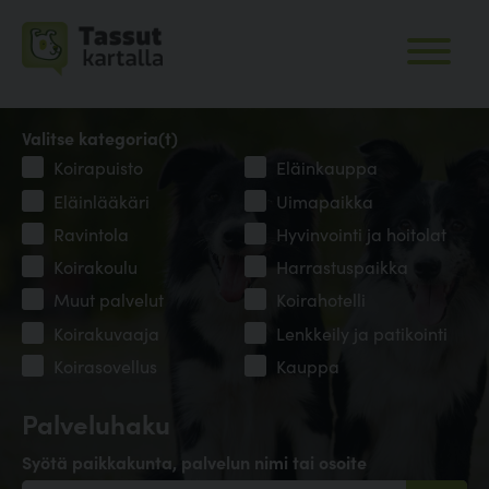
Valitse kategoria(t)
Koirapuisto
Eläinkauppa
Eläinlääkäri
Uimapaikka
Ravintola
Hyvinvointi ja hoitolat
Koirakoulu
Harrastuspaikka
Muut palvelut
Koirahotelli
Koirakuvaaja
Lenkkeily ja patikointi
Koirasovellus
Kauppa
Palveluhaku
Syötä paikkakunta, palvelun nimi tai osoite