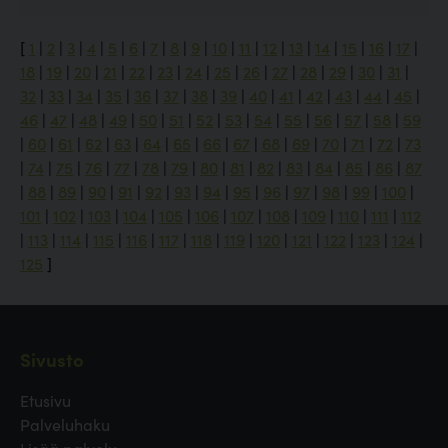
[
1
|
2
|
3
|
4
|
5
|
6
|
7
|
8
|
9
|
10
|
11
|
12
|
13
|
14
|
15
|
16
|
17
|
18
|
19
|
20
|
21
|
22
|
23
|
24
|
25
|
26
|
27
|
28
|
29
|
30
|
31
|
32
|
33
|
34
|
35
|
36
|
37
|
38
|
39
|
40
|
41
|
42
|
43
|
44
|
45
|
46
|
47
|
48
|
49
|
50
|
51
|
52
|
53
|
54
|
55
|
56
|
57
|
58
|
59
|
60
|
61
|
62
|
63
|
64
|
65
|
66
|
67
|
68
|
69
|
70
|
71
|
72
|
73
|
74
|
75
|
76
|
77
|
78
|
79
|
80
|
81
|
82
|
83
|
84
|
85
|
86
|
87
|
88
|
89
|
90
|
91
|
92
|
93
|
94
|
95
|
96
|
97
|
98
|
99
|
100
|
101
|
102
|
103
|
104
|
105
|
106
|
107
|
108
|
109
|
110
|
111
|
112
|
113
|
114
|
115
|
116
|
117
|
118
|
119
|
120
|
121
|
122
|
123
|
124
|
125
]
Sivusto
Etusivu
Palveluhaku
Lisää palvelu