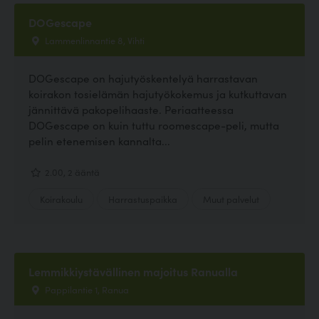
DOGescape
Lammenlinnantie 8, Vihti
DOGescape on hajutyöskentelyä harrastavan
koirakon tosielämän hajutyökokemus ja kutkuttavan
jännittävä pakopelihaaste. Periaatteessa
DOGescape on kuin tuttu roomescape-peli, mutta
pelin etenemisen kannalta...
2.00, 2 ääntä
Koirakoulu
Harrastuspaikka
Muut palvelut
Lemmikkiystävällinen majoitus Ranualla
Pappilantie 1, Ranua