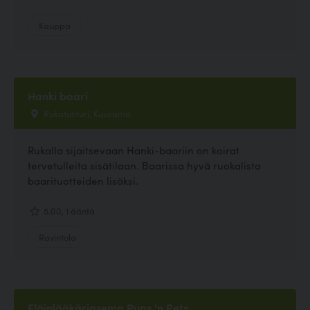
Kauppa
Hanki baari
Rukatunturi, Kuusamo
Rukalla sijaitsevaan Hanki-baariin on koirat
tervetulleita sisätilaan. Baarissa hyvä ruokalista
baarituotteiden lisäksi.
5.00, 1 ääntä
Ravintola
Eläinlääkäriasema Pups 'n Pets