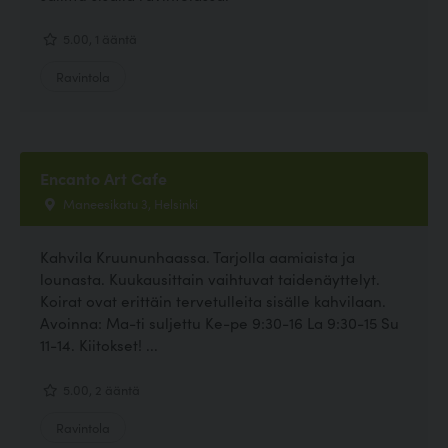
5.00, 1 ääntä
Ravintola
Encanto Art Cafe
Maneesikatu 3, Helsinki
Kahvila Kruununhaassa. Tarjolla aamiaista ja
lounasta. Kuukausittain vaihtuvat taidenäyttelyt.
Koirat ovat erittäin tervetulleita sisälle kahvilaan.
Avoinna: Ma-ti suljettu Ke-pe 9:30-16 La 9:30-15 Su
11-14. Kiitokset! ...
5.00, 2 ääntä
Ravintola