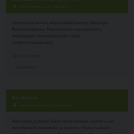
Selkämerenkatu 13, Helsinki
Lämminhenkinen eläinlääkäriasema Helsingin
Ruoholahdessa. Pieneläinten sairaanhoito,
leikkaukset, hammashoidot sekä
lisääntymispalvelut.
5.00, 1 ääntä
Eläinlääkäri
Bar Bizarre
Helsingintie 2, 24100 Salo, Salo
Ravintola ja baari Salon keskustassa. Koirat ovat
tervetulleita terassille ja baariin. Myös ruokailu
onnistuu baarin puolella ravintolan ollessa auki.