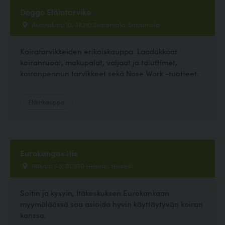
Doggo Eläintarvike
Asemakatu 10, 38210 Sastamala, Sastamala
Koiratarvikkeiden erikoiskauppa. Laadukkaat
koiranruoat, makupalat, valjaat ja taluttimet,
koiranpennun tarvikkeet sekä Nose Work -tuotteet.
Eläinkauppa
Eurokangas Itis
Itäkatu 1-5, 00930 Helsinki, Helsinki
Soitin ja kysyin, Itäkeskuksen Eurokankaan
myymäläässä saa asioida hyvin käyttäytyvän koiran
kanssa.