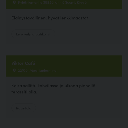
Pyhäniementie 39820 Kihniö Suomi, Kihniö
Eläinystävällinen, hyvät lenkkimaastot
Lenkkeily ja patikointi
Viktor Café
22100, Maarianhamina
Koira sallittu kahvilassa ja ulkona pienellä
terassitilalla.
Ravintola