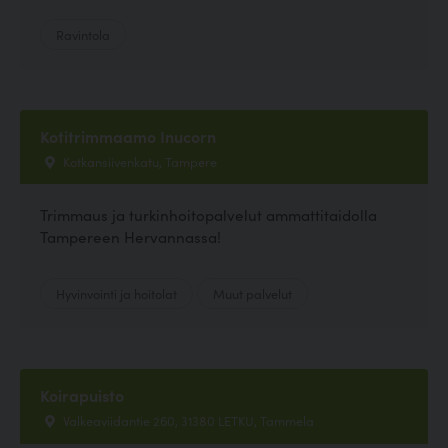
Ravintola
Kotitrimmaamo Inucorn
Kotkansiivenkatu, Tampere
Trimmaus ja turkinhoitopalvelut ammattitaidolla
Tampereen Hervannassa!
Hyvinvointi ja hoitolat
Muut palvelut
Koirapuisto
Valkeaviidantie 260, 31380 LETKU, Tammela