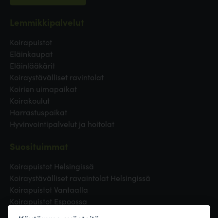
Lemmikkipalvelut
Koirapuistot
Eläinkaupat
Eläinlääkärit
Koiraystävälliset ravintolat
Koirien uimapaikat
Koirakoulut
Harrastuspaikat
Hyvinvointipalvelut ja hoitolat
Suosituimmat
Koirapuistot Helsingissä
Koiraystävälliset ravaintolat Helsingissä
Koirapuistot Vantaalla
Koirapuistot Espoossa
Koirapuistot Turussa