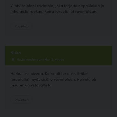
Viihtyisä pieni ravintola, joka tarjoaa nepalilaista ja
intialaista ruokaa. Koira tervetullut ravintolaan.
Ravintola
Niska
Hovioikeudenpuistikko 13, Vaasa
Herkullists pizzaa. Koira oli terassin lisäksi
tervetullut myös sisälle ravintolaan. Palvelu oli
muutenkin ystävällistä.
Ravintola