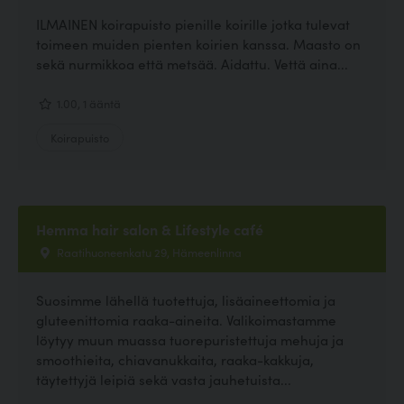
ILMAINEN koirapuisto pienille koirille jotka tulevat
toimeen muiden pienten koirien kanssa. Maasto on
sekä nurmikkoa että metsää. Aidattu. Vettä aina...
1.00, 1 ääntä
Koirapuisto
Hemma hair salon & Lifestyle café
Raatihuoneenkatu 29, Hämeenlinna
Suosimme lähellä tuotettuja, lisäaineettomia ja
gluteenittomia raaka-aineita. Valikoimastamme
löytyy muun muassa tuorepuristettuja mehuja ja
smoothieita, chiavanukkaita, raaka-kakkuja,
täytettyjä leipiä sekä vasta jauhetuista...