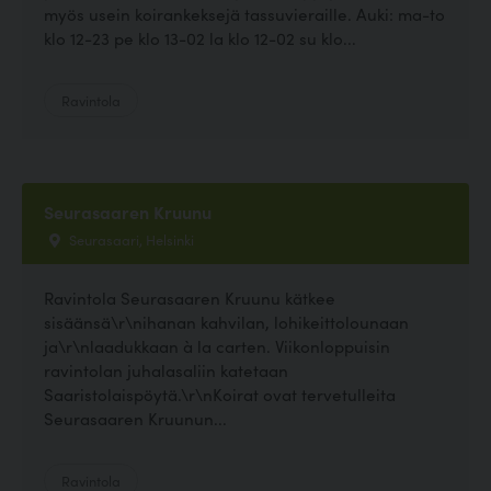
myös usein koirankeksejä tassuvieraille. Auki: ma-to
klo 12-23 pe klo 13-02 la klo 12-02 su klo...
Ravintola
Seurasaaren Kruunu
Seurasaari, Helsinki
Ravintola Seurasaaren Kruunu kätkee
sisäänsä\r\nihanan kahvilan, lohikeittolounaan
ja\r\nlaadukkaan à la carten. Viikonloppuisin
ravintolan juhalasaliin katetaan
Saaristolaispöytä.\r\nKoirat ovat tervetulleita
Seurasaaren Kruunun...
Ravintola