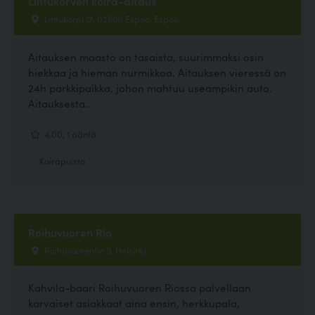
Lintukorven koira-aitaus
Lintukorpi 17, 02660 Espoo, Espoo
Aitauksen maasto on tasaista, suurimmaksi osin
hiekkaa ja hieman nurmikkoa. Aitauksen vieressä on
24h parkkipaikka, johon mahtuu useampikin auto.
Aitauksesta...
4.00, 1 ääntä
Koirapuisto
Roihuvuoren Rio
Roihuvuorentie 9, Helsinki
Kahvila-baari Roihuvuoren Riossa palvellaan
karvaiset asiakkaat aina ensin, herkkupala,