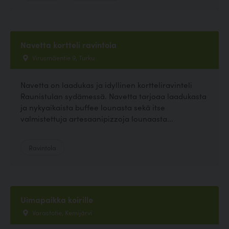
Navetta kortteli ravintola
Virusmäentie 9, Turku
Navetta on laadukas ja idyllinen kortteliravinteli
Raunistulan sydämessä. Navetta tarjoaa laadukasta
ja nykyaikaista buffee lounasta sekä itse
valmistettuja artesaanipizzoja lounaasta...
Ravintola
Uimapaikka koirille
Varastotie, Kemijärvi