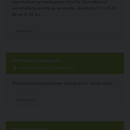
rapsutukset ja vesikippoja tarjolla. Karvakamut
tervetulleita sisälle ja terassille. Avoinna: Ti-to 11-20
Pe-la 11-22 Su...
Ravintola
Kittholman koirapuisto
Vanhanhaminantie 39, Pietarsaari
Viihtyisä hiekkapohjainen koirapuisto. Hyvät aidat
Koirapuisto
Tallipihan Kahvila