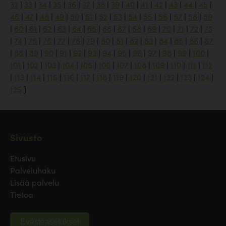
32
|
33
|
34
|
35
|
36
|
37
|
38
|
39
|
40
|
41
|
42
|
43
|
44
|
45
|
46
|
47
|
48
|
49
|
50
|
51
|
52
|
53
|
54
|
55
|
56
|
57
|
58
|
59
|
60
|
61
|
62
|
63
|
64
|
65
|
66
|
67
|
68
|
69
|
70
|
71
|
72
|
73
|
74
|
75
|
76
|
77
|
78
|
79
|
80
|
81
|
82
|
83
|
84
|
85
|
86
|
87
|
88
|
89
|
90
|
91
|
92
|
93
|
94
|
95
|
96
|
97
|
98
|
99
|
100
|
101
|
102
|
103
|
104
|
105
|
106
|
107
|
108
|
109
|
110
|
111
|
112
|
113
|
114
|
115
|
116
|
117
|
118
|
119
|
120
|
121
|
122
|
123
|
124
|
125
]
Sivusto
Etusivu
Palveluhaku
Lisää palvelu
Tietoa
Evästeasetukset