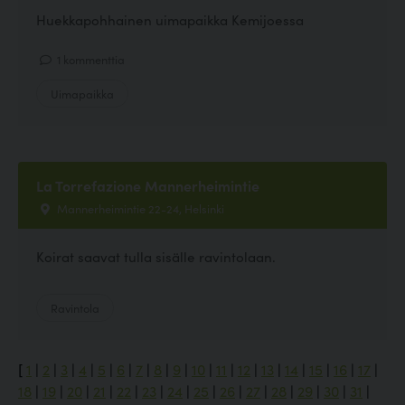
Huekkapohhainen uimapaikka Kemijoessa
1 kommenttia
Uimapaikka
La Torrefazione Mannerheimintie
Mannerheimintie 22-24, Helsinki
Koirat saavat tulla sisälle ravintolaan.
Ravintola
[
1
|
2
|
3
|
4
|
5
|
6
|
7
|
8
|
9
|
10
|
11
|
12
|
13
|
14
|
15
|
16
|
17
|
18
|
19
|
20
|
21
|
22
|
23
|
24
|
25
|
26
|
27
|
28
|
29
|
30
|
31
|