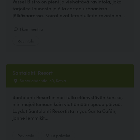
Vessel Bistro on pieni ja viehättävä ravintola, joka
tarjoilee lounasta ja á la cartea urbaanissa
Jätkäsaaressa. Koirat ovat tervetulleita ravintolan...
1 kommenttia
Ravintola
Santalahti Resort
Santalahdentie 150, Kotka
Santalahti Resortiin voit tulla eläinystävän kanssa,
niin majoittumaan kuin viettämään upeaa päivää.
Löydät Santalahti Resortista myös Santa Cafén,
jonne lemmikit...
Ravintola
Muut palvelut