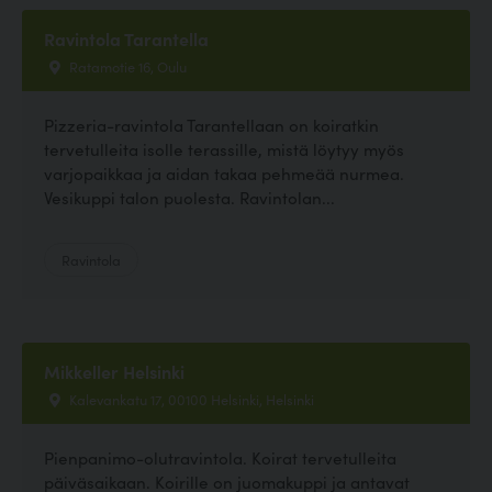
Ravintola Tarantella
Ratamotie 16, Oulu
Pizzeria-ravintola Tarantellaan on koiratkin
tervetulleita isolle terassille, mistä löytyy myös
varjopaikkaa ja aidan takaa pehmeää nurmea.
Vesikuppi talon puolesta. Ravintolan...
Ravintola
Mikkeller Helsinki
Kalevankatu 17, 00100 Helsinki, Helsinki
Pienpanimo-olutravintola. Koirat tervetulleita
päiväsaikaan. Koirille on juomakuppi ja antavat