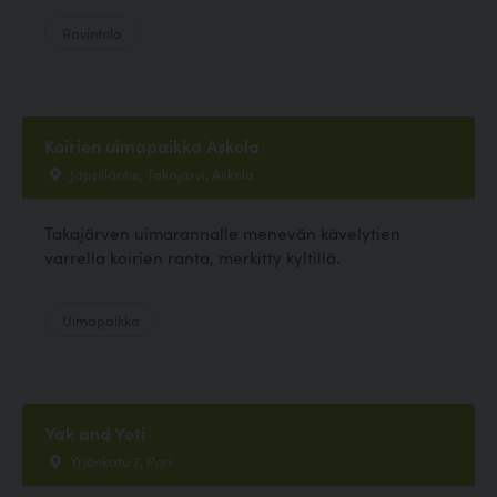
Ravintola
Koirien uimapaikka Askola
Jäppiläntie, Takajärvi, Askola
Takajärven uimarannalle menevän kävelytien
varrella koirien ranta, merkitty kyltillä.
Uimapaikka
Yak and Yeti
Yrjönkatu 7, Pori