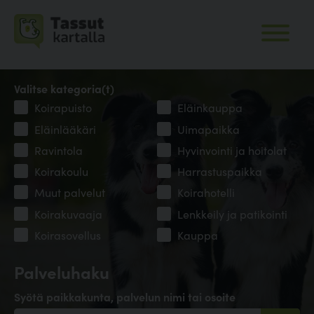
Valitse kategoria(t)
Koirapuisto
Eläinkauppa
Eläinlääkäri
Uimapaikka
Ravintola
Hyvinvointi ja hoitolat
Koirakoulu
Harrastuspaikka
Muut palvelut
Koirahotelli
Koirakuvaaja
Lenkkeily ja patikointi
Koirasovellus
Kauppa
Palveluhaku
Syötä paikkakunta, palvelun nimi tai osoite