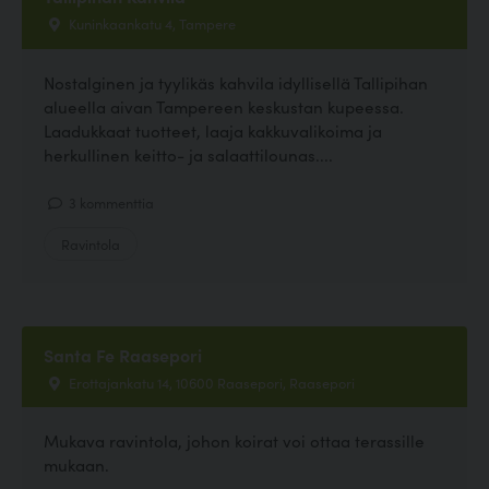
Kuninkaankatu 4, Tampere
Nostalginen ja tyylikäs kahvila idyllisellä Tallipihan
alueella aivan Tampereen keskustan kupeessa.
Laadukkaat tuotteet, laaja kakkuvalikoima ja
herkullinen keitto- ja salaattilounas....
3 kommenttia
Ravintola
Santa Fe Raasepori
Erottajankatu 14, 10600 Raasepori, Raasepori
Mukava ravintola, johon koirat voi ottaa terassille
mukaan.