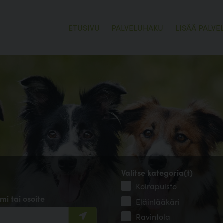
ETUSIVU
PALVELUHAKU
LISÄÄ PALVE
Valitse kategoria(t)
Koirapuisto
mi tai osoite
Eläinlääkäri
Ravintola