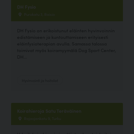
DH Fysio
Purokatu 3, Raisio
DH Fysio on erikoistunut eläinten hyvinvoinnin
edistämiseen ja kuntouttamiseen erityisesti
eläinfysioterapian avulla. Samassa talossa
toimivat myös koiramyymälä Dog Sport Center,
DH...
Hyvinvointi ja hoitolat
Koirahieroja Satu Teräväinen
Rajaojankatu 9, Turku