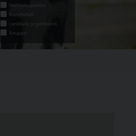
Harrastuspaikka
Koirahotelli
Lenkkeily ja patikointi
Kauppa