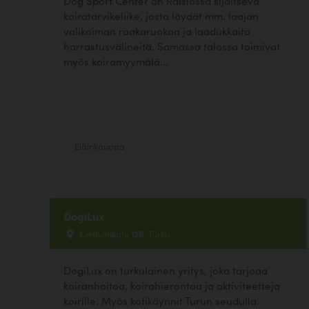
Dog Sport Center on Raisiossa sijaitseva
koiratarvikeliike, josta löydät mm. laajan
valikoiman raakaruokaa ja laadukkaita
harrastusvälineitä. Samassa talossa toimivat
myös koiramyymälä...
Eläinkauppa
DogiLux
Kerttulinkatu 12B, Turku
DogiLux on turkulainen yritys, joka tarjoaa
koiranhoitoa, koirahierontaa ja aktiviteetteja
koirille. Myös kotikäynnit Turun seudulla.