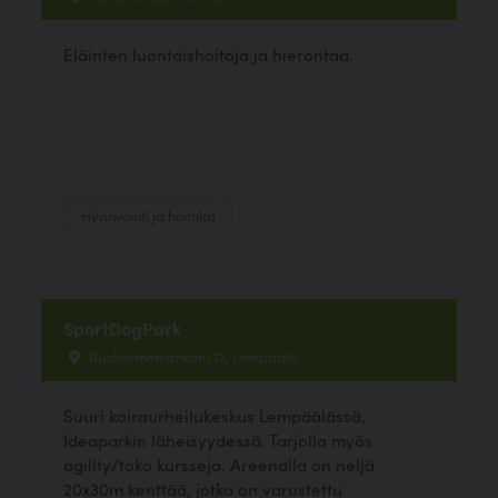
Eläinten luontaishoitoja ja hierontaa.
Hyvinvointi ja hoitolat
SportDogPark
Ruokosmetsänkatu 12, Lempäälä
Suuri koiraurheilukeskus Lempäälässä,
Ideaparkin läheisyydessä. Tarjolla myös
agility/toko kursseja. Areenalla on neljä
20x30m kenttää, jotka on varustettu