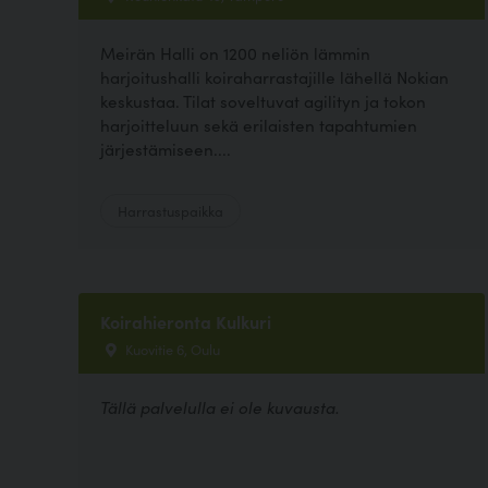
Meirän Halli on 1200 neliön lämmin
harjoitushalli koiraharrastajille lähellä Nokian
keskustaa. Tilat soveltuvat agilityn ja tokon
harjoitteluun sekä erilaisten tapahtumien
järjestämiseen....
Harrastuspaikka
Koirahieronta Kulkuri
Kuovitie 6, Oulu
Tällä palvelulla ei ole kuvausta.