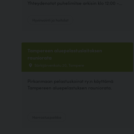
Yhteydenotot puhelimitse arkisin klo 12:00 -...
Hyvinvointi ja hoitolat
Tampereen aluepelastuslaitoksen
rauniorata
Särkijärvenkatu 20, Tampere
Pirkanmaan pelastuskoirat ry:n käyttämä
Tampereen aluepelastuksen rauniorata.
Harrastuspaikka