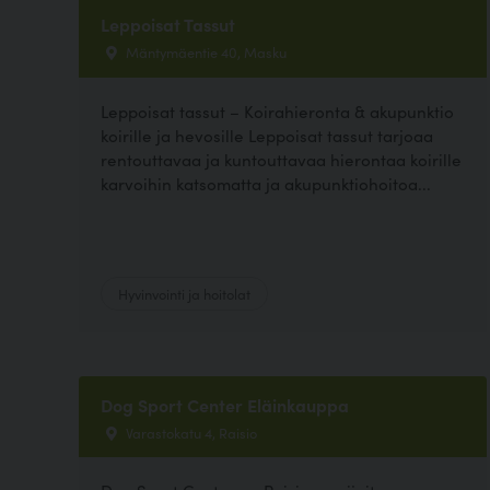
Leppoisat Tassut
Mäntymäentie 40, Masku
Leppoisat tassut – Koirahieronta & akupunktio
koirille ja hevosille Leppoisat tassut tarjoaa
rentouttavaa ja kuntouttavaa hierontaa koirille
karvoihin katsomatta ja akupunktiohoitoa...
Hyvinvointi ja hoitolat
Dog Sport Center Eläinkauppa
Varastokatu 4, Raisio