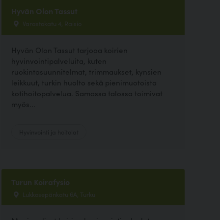
Hyvän Olon Tassut
Varastokatu 4, Raisio
Hyvän Olon Tassut tarjoaa koirien
hyvinvointipalveluita, kuten
ruokintasuunnitelmat, trimmaukset, kynsien
leikkuut, turkin huolto sekä pienimuotoista
kotihoitopalvelua. Samassa talossa toimivat
myös...
Hyvinvointi ja hoitolat
Turun Koirafysio
Lukkosepänkatu 6A, Turku