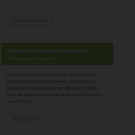
Hyvinvointi ja hoitolat
Koillismaan Koirakerhon koulutusalue
Raviradantie, Kuusamo
Alueella sijaitsee Koillismaan Koirakerhon
koulutuskenttä ja rauniorata. Koirakerhon
varauskalenterista jäsenet näkevät, milloin
alue on jäsenten vapaassa käytössä ja milloin
alueella on...
Harrastuspaikka