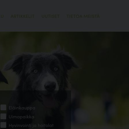
LU
ARTIKKELIT
UUTISET
TIETOA MEISTÄ
Eläinkauppa
Uimapaikka
Hyvinvointi ja hoitolat