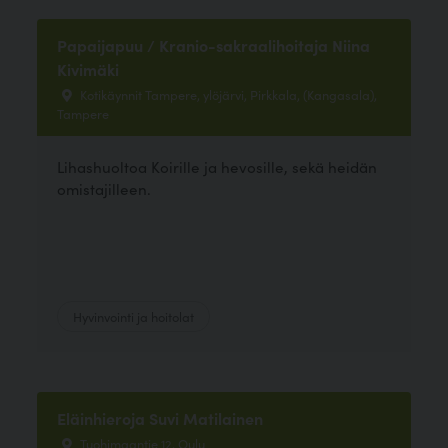
Papaijapuu / Kranio-sakraalihoitaja Niina
Kivimäki
Kotikäynnit Tampere, ylöjärvi, Pirkkala, (Kangasala),
Tampere
Lihashuoltoa Koirille ja hevosille, sekä heidän
omistajilleen.
Hyvinvointi ja hoitolat
Eläinhieroja Suvi Matilainen
Tuohimaantie 12, Oulu