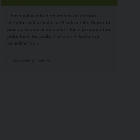
Lihashuollosta huolehtiminen on erittäin
tärkeää sekä urheilu- että kotikoirille. Hieronta
poistaa kuona-aineita elimistöstä ja nopeuttaa
palautumista. Lisäksi hieronta vilkastuttaa
verenkiertoa...
Hyvinvointi ja hoitolat