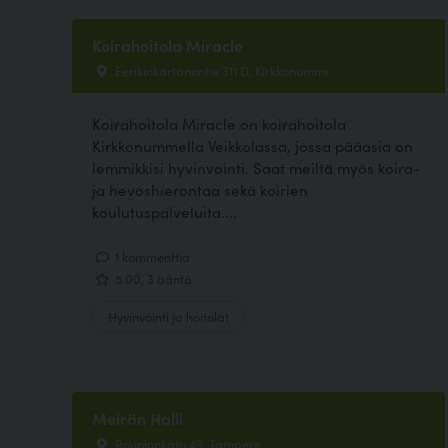
Koirahoitola Miracle
Eerikinkartanontie 311 D, Kirkkonummi
Koirahoitola Miracle on koirahoitola
Kirkkonummella Veikkolassa, jossa pääasia on
lemmikkisi hyvinvointi. Saat meiltä myös koira-
ja hevoshierontaa sekä koirien
koulutuspalveluita....
1 kommenttia
5.00, 3 ääntä
Hyvinvointi ja hoitolat
Meirän Halli
Rounionkatu 49, Tampere