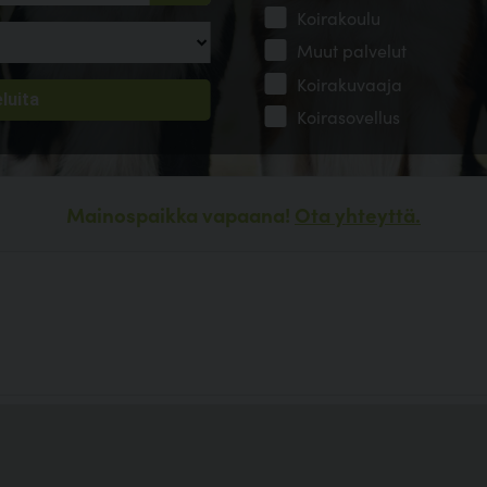
Koirakoulu
Muut palvelut
Koirakuvaaja
Koirasovellus
Mainospaikka vapaana!
Ota yhteyttä.