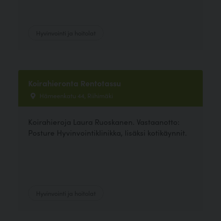
Hyvinvointi ja hoitolat
Koirahieronta Rentotassu
Hämeenkatu 44, Riihimäki
Koirahieroja Laura Ruoskanen. Vastaanotto:
Posture Hyvinvointiklinikka, lisäksi kotikäynnit.
Hyvinvointi ja hoitolat