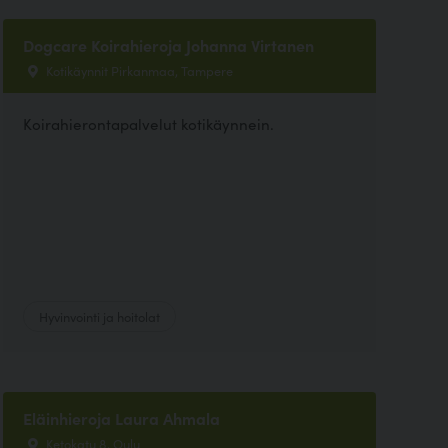
Dogcare Koirahieroja Johanna Virtanen
Kotikäynnit Pirkanmaa, Tampere
Koirahierontapalvelut kotikäynnein.
Hyvinvointi ja hoitolat
Eläinhieroja Laura Ahmala
Ketokatu 8, Oulu