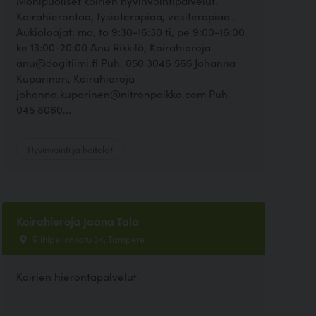
Monipuoliset koirien hyvinvointipalvelut.
Koirahierontaa, fysioterapiaa, vesiterapiaa..
Aukioloajat: ma, to 9:30-16:30 ti, pe 9:00-16:00
ke 13:00-20:00 Anu Rikkilä, Koirahieroja
anu@dogitiimi.fi Puh. 050 3046 565 Johanna
Kuparinen, Koirahieroja
johanna.kuparinen@nitronpaikka.com Puh.
045 8060...
Hyvinvointi ja hoitolat
Koirahieroja Jaana Tala
Riihipellonkatu 24, Tampere
Koirien hierontapalvelut.