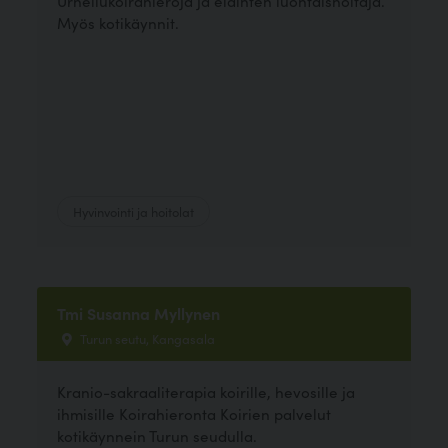
Urheilukoirahieroja ja eläinten luontaishoitaja.
Myös kotikäynnit.
Hyvinvointi ja hoitolat
Tmi Susanna Myllynen
Turun seutu, Kangasala
Kranio-sakraaliterapia koirille, hevosille ja
ihmisille Koirahieronta Koirien palvelut
kotikäynnein Turun seudulla.