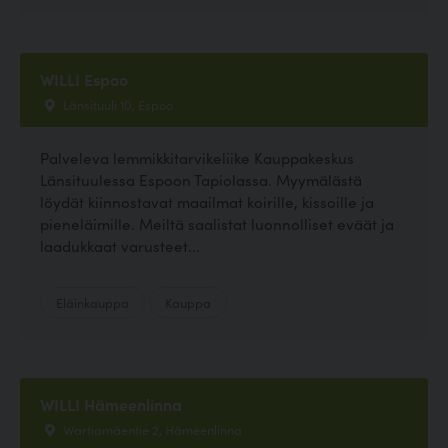
WILLI Espoo
Länsituuli 10, Espoo
Palveleva lemmikkitarvikeliike Kauppakeskus
Länsituulessa Espoon Tapiolassa. Myymälästä
löydät kiinnostavat maailmat koirille, kissoille ja
pieneläimille. Meiltä saalistat luonnolliset eväät ja
laadukkaat varusteet...
Eläinkauppa
Kauppa
WILLI Hämeenlinna
Wartiamäentie 2, Hämeenlinna