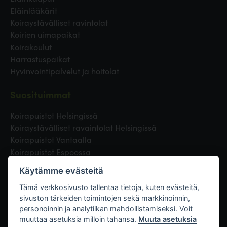
Eläinlääkärit
Koiraystävälliset ravintolat
Koirien uimapaikat
Koirakoulut
Harrastuspaikat
Hyvinvointipalvelut ja hoitolat
Suosituimmat
Koirapuistot Helsingissä
Koiraystävälliset ravaintolat Helsingissä
Koirapuistot Vantaalla
Koirapuistot Espoossa
Koirapuistot Turussa
Käytämme evästeitä
Eläinlääkäri Helsingissä
Koirapuistot Tampereella
Tämä verkkosivusto tallentaa tietoja, kuten evästeitä,
sivuston tärkeiden toimintojen sekä markkinoinnin,
personoinnin ja analytiikan mahdollistamiseksi. Voit
Linkit
muuttaa asetuksia milloin tahansa.
Muuta asetuksia