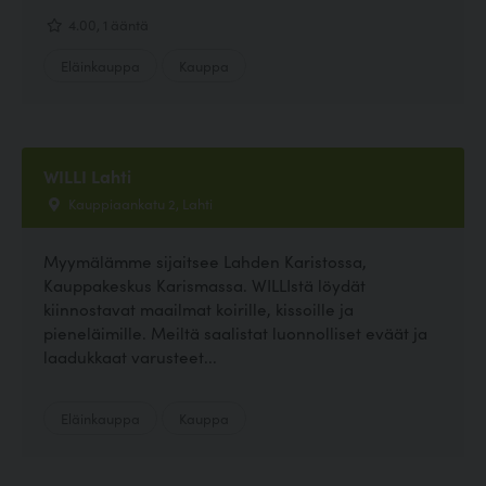
4.00, 1 ääntä
Eläinkauppa
Kauppa
WILLI Lahti
Kauppiaankatu 2, Lahti
Myymälämme sijaitsee Lahden Karistossa,
Kauppakeskus Karismassa. WILLIstä löydät
kiinnostavat maailmat koirille, kissoille ja
pieneläimille. Meiltä saalistat luonnolliset eväät ja
laadukkaat varusteet...
Eläinkauppa
Kauppa