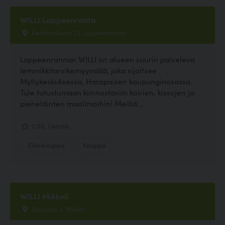
WILLI Lappeenranta
Kaakkoiskaari 22, Lappeenranta
Lappeenrannan WILLI on alueen suurin palveleva
lemmikkitarvikemyymälä, joka sijaitsee
Myllykeskuksessa, Harapaisen kaupunginosassa.
Tule tutustumaan kiinnostaviin koirien, kissojen ja
pieneläinten maailmoihin! Meiltä...
2.00, 1 ääntä
Eläinkauppa
Kauppa
WILLI Mikkeli
Setrikatu 2, Mikkeli