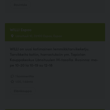
Ravintola
WILLI Espoo
Länsituuli 10, 02100 Espoo, Espoo
WILLI on uusi kotimainen lemmikkitarvikeketju.
Tarvikkeita kotiin, harrastuksiin ym. Tapiolan
Kauppakeskus Länsituulen M-tasolla. Avoinna: ma-
pe 10-20 la 10-19 su 12-18
1 kommenttia
1.00, 1 ääntä
Eläinkauppa