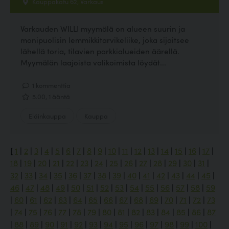
Kauppakatu 62, Varkaus
Varkauden WILLI myymälä on alueen suurin ja
monipuolisin lemmikkitarvikeliike, joka sijaitsee
lähellä toria, tilavien parkkialueiden äärellä.
Myymälän laajoista valikoimista löydät...
1 kommenttia
5.00, 1 ääntä
Eläinkauppa
Kauppa
[
1
|
2
|
3
|
4
|
5
|
6
|
7
|
8
|
9
|
10
|
11
|
12
|
13
|
14
|
15
|
16
|
17
|
18
|
19
|
20
|
21
|
22
|
23
|
24
|
25
|
26
|
27
|
28
|
29
|
30
|
31
|
32
|
33
|
34
|
35
|
36
|
37
|
38
|
39
|
40
|
41
|
42
|
43
|
44
|
45
|
46
|
47
|
48
|
49
|
50
|
51
|
52
|
53
|
54
|
55
|
56
|
57
|
58
|
59
|
60
|
61
|
62
|
63
|
64
|
65
|
66
|
67
|
68
|
69
|
70
|
71
|
72
|
73
|
74
|
75
|
76
|
77
|
78
|
79
|
80
|
81
|
82
|
83
|
84
|
85
|
86
|
87
|
88
|
89
|
90
|
91
|
92
|
93
|
94
|
95
|
96
|
97
|
98
|
99
|
100
|