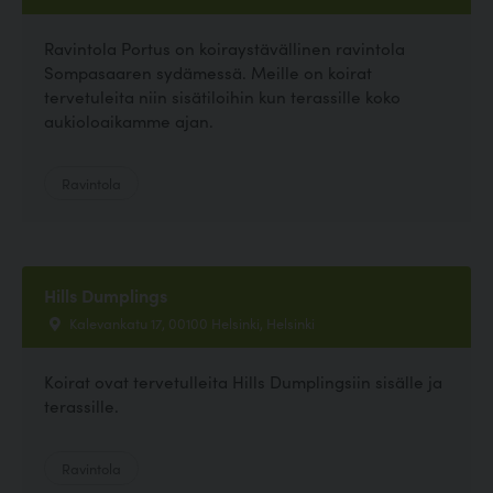
Ravintola Portus on koiraystävällinen ravintola
Sompasaaren sydämessä. Meille on koirat
tervetuleita niin sisätiloihin kun terassille koko
aukioloaikamme ajan.
Ravintola
Hills Dumplings
Kalevankatu 17, 00100 Helsinki, Helsinki
Koirat ovat tervetulleita Hills Dumplingsiin sisälle ja
terassille.
Ravintola