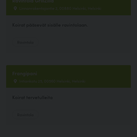
Ravintola GrillZilla
Linnanrakentajantie 2, 00880 Helsinki, Helsinki
Koirat pääsevät sisälle ravintolaan.
Ravintola
Frangipani
Intiankatu 25, 00560 Helsinki, Helsinki
Koirat tervetulleita
Ravintola