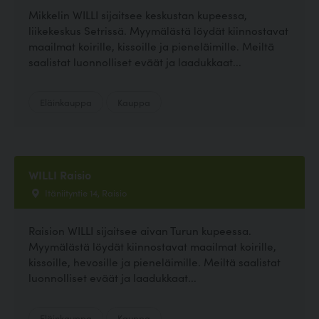
Mikkelin WILLI sijaitsee keskustan kupeessa,
liikekeskus Setrissä. Myymälästä löydät kiinnostavat
maailmat koirille, kissoille ja pieneläimille. Meiltä
saalistat luonnolliset eväät ja laadukkaat...
Eläinkauppa
Kauppa
WILLI Raisio
Itäniityntie 14, Raisio
Raision WILLI sijaitsee aivan Turun kupeessa.
Myymälästä löydät kiinnostavat maailmat koirille,
kissoille, hevosille ja pieneläimille. Meiltä saalistat
luonnolliset eväät ja laadukkaat...
Eläinkauppa
Kauppa