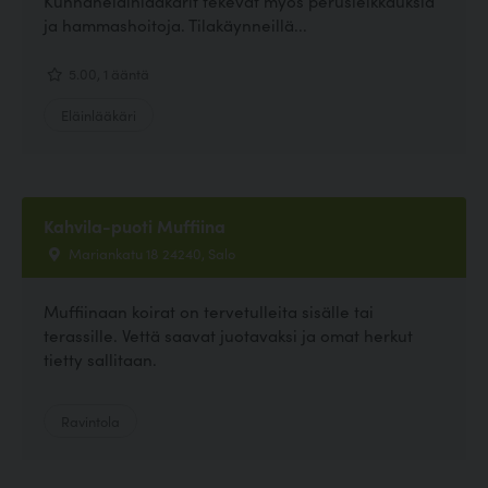
Kunnaneläinlääkärit tekevät myös perusleikkauksia
ja hammashoitoja. Tilakäynneillä...
5.00, 1 ääntä
Eläinlääkäri
Kahvila-puoti Muffiina
Mariankatu 18 24240, Salo
Muffiinaan koirat on tervetulleita sisälle tai
terassille. Vettä saavat juotavaksi ja omat herkut
tietty sallitaan.
Ravintola