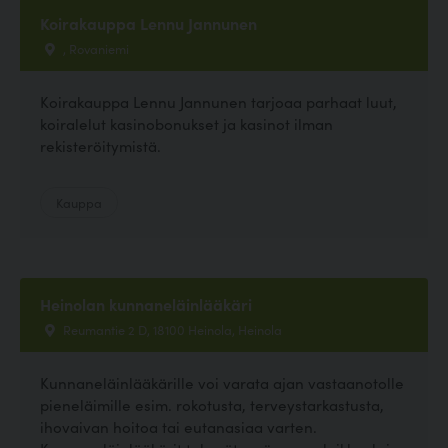
Koirakauppa Lennu Jannunen
, Rovaniemi
Koirakauppa Lennu Jannunen tarjoaa parhaat luut,
koiralelut kasinobonukset ja kasinot ilman
rekisteröitymistä.
Kauppa
Heinolan kunnaneläinlääkäri
Reumantie 2 D, 18100 Heinola, Heinola
Kunnaneläinlääkärille voi varata ajan vastaanotolle
pieneläimille esim. rokotusta, terveystarkastusta,
ihovaivan hoitoa tai eutanasiaa varten.