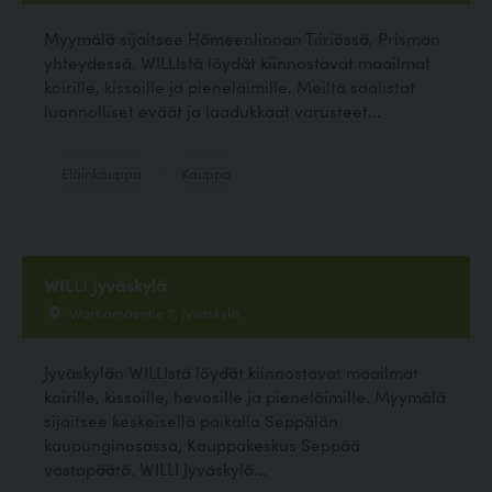
Myymälä sijaitsee Hämeenlinnan Tiiriössä, Prisman
yhteydessä. WILLIstä löydät kiinnostavat maailmat
koirille, kissoille ja pieneläimille. Meiltä saalistat
luonnolliset eväät ja laadukkaat varusteet...
Eläinkauppa
Kauppa
WILLI Jyväskylä
Wartiamäentie 2, Jyväskylä
Jyväskylän WILLIstä löydät kiinnostavat maailmat
koirille, kissoille, hevosille ja pieneläimille. Myymälä
sijaitsee keskeisellä paikalla Seppälän
kaupunginosassa, Kauppakeskus Seppää
vastapäätä. WILLI Jyväskylä...