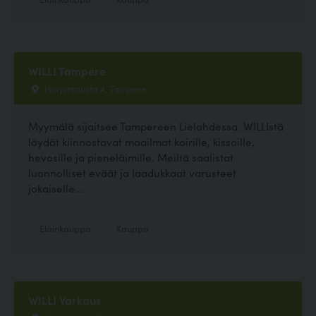
WILLI Tampere
Harjuntausta 4, Tampere
Myymälä sijaitsee Tampereen Lielahdessa. WILLIstä
löydät kiinnostavat maailmat koirille, kissoille,
hevosille ja pieneläimille. Meiltä saalistat
luonnolliset eväät ja laadukkaat varusteet
jokaiselle...
Eläinkauppa
Kauppa
WILLI Varkaus