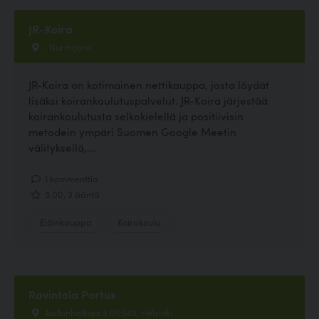
JR-Koira
, Nurmijärvi
JR-Koira on kotimainen nettikauppa, josta löydät
lisäksi koirankoulutuspalvelut. JR-Koira järjestää
koirankoulutusta selkokielellä ja positiivisin
metodein ympäri Suomen Google Meetin
välityksellä,...
1 kommenttia
5.00, 3 ääntä
Eläinkauppa
Koirakoulu
Ravintola Portus
Aallonhalkoja 3 00540, Helsinki