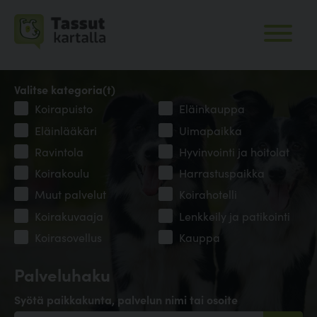
Valitse kategoria(t)
Koirapuisto
Eläinkauppa
Eläinlääkäri
Uimapaikka
Ravintola
Hyvinvointi ja hoitolat
Koirakoulu
Harrastuspaikka
Muut palvelut
Koirahotelli
Koirakuvaaja
Lenkkeily ja patikointi
Koirasovellus
Kauppa
Palveluhaku
Syötä paikkakunta, palvelun nimi tai osoite