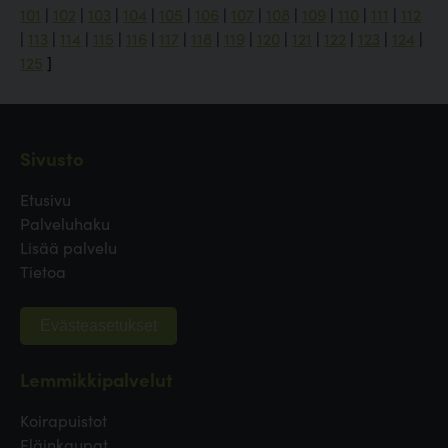
101
|
102
|
103
|
104
|
105
|
106
|
107
|
108
|
109
|
110
|
111
|
112
|
113
|
114
|
115
|
116
|
117
|
118
|
119
|
120
|
121
|
122
|
123
|
124
|
125
]
Sivusto
Etusivu
Palveluhaku
Lisää palvelu
Tietoa
Evästeasetukset
Lemmikkipalvelut
Koirapuistot
Eläinkaupat