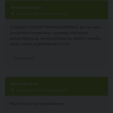
Trimmauspalvelu
Herajoentie 201, 12520 Kormu, Loppi
GOLDIE'S GROOM TRIMMAUSPALVELU. Koirien koti-
ja näyttelytrimmauksia, nypintää, siistimistä,
pohjavillapesua, kynsienleikkausta, kaikille roduille,
myös suuret ja jättikokoiset koirat.
Muut palvelut
Ravintola Brod
Bulevardi 26, 00120 helsinki, Helsinki
Ravintola on koiraystävällinen.