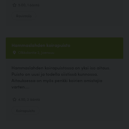
5.00, 1 ääntä
Ravintola
Hammaslahden koirapuisto
Olkkolantie 2, Joensuu
Hammaslahden koirapuistossa on yksi iso aitaus.
Puisto on uusi ja todella siistissä kunnossa.
Aitauksessa on myös penkki koirien omistajia
varten....
4.50, 2 ääntä
Koirapuisto