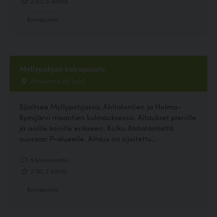
2.80, 5 ääntä
Koirapuisto
Myllypohjan koirapuisto
Ahtialantie 65, Lahti
Sijaitsee Myllypohjassa, Ahtialantien ja Holma-
Kymijärvi maantien kulmauksessa. Aitaukset pienille
ja isoille koirille erikseen. Kulku Ahtialantieltä
suoraan P-alueelle. Aitaus on sijoitettu...
5 kommenttia
2.50, 2 ääntä
Koirapuisto