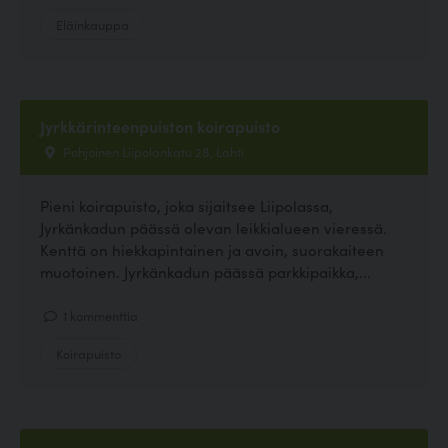
Eläinkauppa
Jyrkkärinteenpuiston koirapuisto
Pohjoinen Liipolankatu 28, Lahti
Pieni koirapuisto, joka sijaitsee Liipolassa,
Jyrkänkadun päässä olevan leikkialueen vieressä.
Kenttä on hiekkapintainen ja avoin, suorakaiteen
muotoinen. Jyrkänkadun päässä parkkipaikka,...
1 kommenttia
Koirapuisto