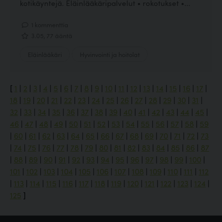
kotikäyntejä. Eläinlääkäripalvelut • rokotukset •...
1 kommenttia
3.05, 77 ääntä
Eläinlääkäri
Hyvinvointi ja hoitolat
[
1
|
2
|
3
|
4
|
5
|
6
|
7
|
8
|
9
|
10
|
11
|
12
|
13
|
14
|
15
|
16
|
17
|
18
|
19
|
20
|
21
|
22
|
23
|
24
|
25
|
26
|
27
|
28
|
29
|
30
|
31
|
32
|
33
|
34
|
35
|
36
|
37
|
38
|
39
|
40
|
41
|
42
|
43
|
44
|
45
|
46
|
47
|
48
|
49
|
50
|
51
|
52
|
53
|
54
|
55
|
56
|
57
|
58
|
59
|
60
|
61
|
62
|
63
|
64
|
65
|
66
|
67
|
68
|
69
|
70
|
71
|
72
|
73
|
74
|
75
|
76
|
77
|
78
|
79
|
80
|
81
|
82
|
83
|
84
|
85
|
86
|
87
|
88
|
89
|
90
|
91
|
92
|
93
|
94
|
95
|
96
|
97
|
98
|
99
|
100
|
101
|
102
|
103
|
104
|
105
|
106
|
107
|
108
|
109
|
110
|
111
|
112
|
113
|
114
|
115
|
116
|
117
|
118
|
119
|
120
|
121
|
122
|
123
|
124
|
125
]