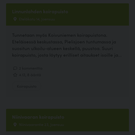
Linnunlahden koirapuisto
Eteläkatu 14, Joensuu
Tunnetaan myös Koivuniemen koirapuistona.
Eteläisessä keskustassa, Pielisjoen tuntumassa ja
suositun ulkoilu-alueen keskellä, puustoa. Suuri
koirapuisto, josta löytyy erilliset aitaukset isoille ja...
2 kommenttia
4.13, 8 ääntä
Koirapuisto
Niinivaaran koirapuisto
Niinivaarantie 23, Joensuu