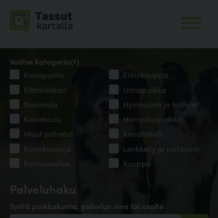
Valitse kategoria(t)
Koirapuisto
Eläinkauppa
Eläinlääkäri
Uimapaikka
Ravintola
Hyvinvointi ja hoitolat
Koirakoulu
Harrastuspaikka
Muut palvelut
Koirahotelli
Koirakuvaaja
Lenkkeily ja patikointi
Koirasovellus
Kauppa
Palveluhaku
Syötä paikkakunta, palvelun nimi tai osoite