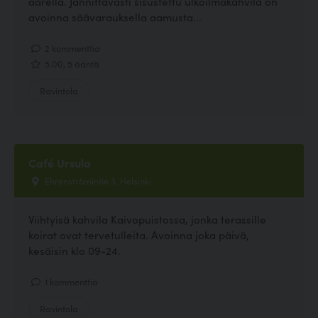
äärellä. Jännittävästi sisustettu ulkoilmakahvila on
avoinna säävarauksella aamusta...
2 kommenttia
5.00, 5 ääntä
Ravintola
Café Ursula
Ehrenströmintie 3, Helsinki
Viihtyisä kahvila Kaivopuistossa, jonka terassille
koirat ovat tervetulleita. Avoinna joka päivä,
kesäisin klo 09-24.
1 kommenttia
Ravintola