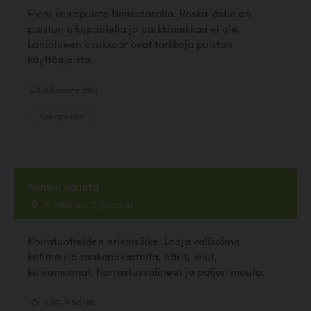
Pieni koirapuisto Niinivaaralla. Roska-astia on
puiston ulkopuolella ja parkkipaikkaa ei ole.
Lähialueen asukkaat ovat tarkkoja puiston
käyttöajoista.
4 kommenttia
Koirapuisto
Sohvin valinta
Yrittäjäntie 15, Joensuu
Koiratuotteiden erikoisliike. Laaja valikoima
kotimaisia raakapakasteita, häkit, lelut,
kuivamuonat, harrastusvälineet ja paljon muuta.
3.67, 9 ääntä