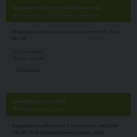
Klaukkalan Eläintarvikeliike Kuonomäki
Kuonomäentie 1, 01800 Klaukkala, Nurmijärvi
Erikoisliike koirille ja kissoille Avoinna ark 10 - 18 La
10 - 14
1 kommenttia
3.50, 12 ääntä
Eläinkauppa
Eläinlääkäri Laura Frisk
Niittykummuntie 2, Espoo
Kauppakeskus Niittytorin 2. kerroksessa. AVOINNA
MA-PE 10-18 tai sopimuksen mukaan. Myös