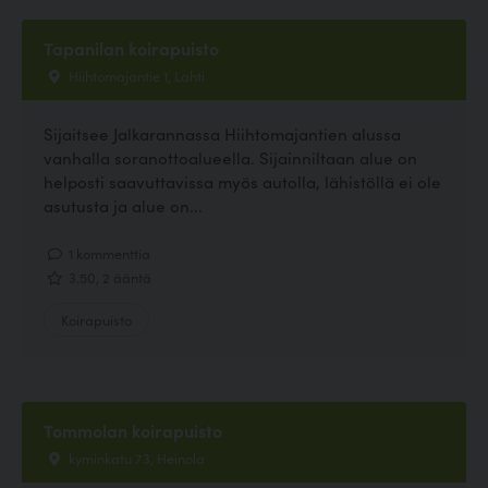
Tapanilan koirapuisto
Hiihtomajantie 1, Lahti
Sijaitsee Jalkarannassa Hiihtomajantien alussa
vanhalla soranottoalueella. Sijainniltaan alue on
helposti saavuttavissa myös autolla, lähistöllä ei ole
asutusta ja alue on...
1 kommenttia
3.50, 2 ääntä
Koirapuisto
Tommolan koirapuisto
kyminkatu 73, Heinola