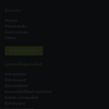
Sivusto
Etusivu
Palveluhaku
Lisää palvelu
Tietoa
Evästeasetukset
Lemmikkipalvelut
Koirapuistot
Eläinkaupat
Eläinlääkärit
Koiraystävälliset ravintolat
Koirien uimapaikat
Koirakoulut
Harrastuspaikat