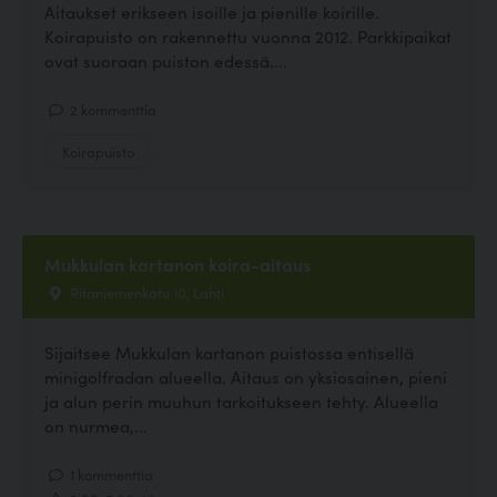
Aitaukset erikseen isoille ja pienille koirille.
Koirapuisto on rakennettu vuonna 2012. Parkkipaikat
ovat suoraan puiston edessä....
2 kommenttia
Koirapuisto
Mukkulan kartanon koira-aitaus
Ritaniemenkatu 10, Lahti
Sijaitsee Mukkulan kartanon puistossa entisellä
minigolfradan alueella. Aitaus on yksiosainen, pieni
ja alun perin muuhun tarkoitukseen tehty. Alueella
on nurmea,...
1 kommenttia