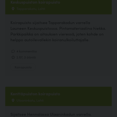
Keskuspuiston koirapuisto
Tapparakatu, Lahti
Koirapuisto sijaitsee Tapparakadun varrella
Launeen Keskuspuistossa. Pintamateriaalina hiekka.
Parkkipaikka on aitauksen vieressä, joten kohde on
helppo autoilevallekin koiranulkoiluttajalle.
4 kommenttia
2.67, 3 ääntä
Koirapuisto
Kenttäpuiston koirapuisto
Ulaaninkatu, Lahti
Sijaitsee Hennalassa Ulaaninkadun varrella.