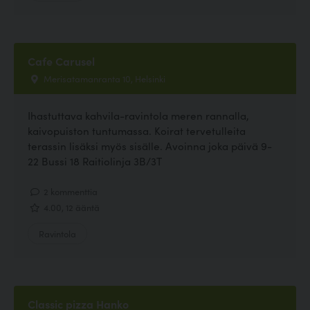
Cafe Carusel
Merisatamanranta 10, Helsinki
Ihastuttava kahvila-ravintola meren rannalla,
kaivopuiston tuntumassa. Koirat tervetulleita
terassin lisäksi myös sisälle. Avoinna joka päivä 9-
22 Bussi 18 Raitiolinja 3B/3T
2 kommenttia
4.00, 12 ääntä
Ravintola
Classic pizza Hanko