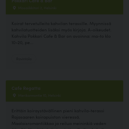
Pokkari Cafe & Bar
Mosaiikkitori 2, Helsinki
Koirat tervetulleita kahvilan terassille. Myynnissä
kahvilatuotteiden lisäksi myös kirjoja. A-oikeudet.
Kahvila Pokkari Cafe & Bar on avoinna: ma-to klo
10-20, pe...
Ravintola
Cafe Regatta
Merikannontie 10, Helsinki
Erittäin koiraystävällinen pieni kahvila-terassi
Rajasaaren koirapuiston vieressä.
Maalaisromantiikkaa ja reilua meininkiä veden