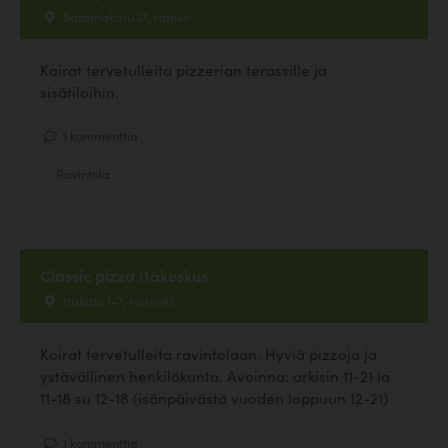
Satamakatu 17, Hanko
Koirat tervetulleita pizzerian terassille ja
sisätiloihin.
1 kommenttia
Ravintola
Classic pizza Itäkeskus
Itäkatu 1-7, Helsinki
Koirat tervetulleita ravintolaan. Hyviä pizzoja ja
ystävällinen henkilökunta. Avoinna: arkisin 11-21 la
11-18 su 12-18 (isänpäivästä vuoden loppuun 12-21)
1 kommenttia