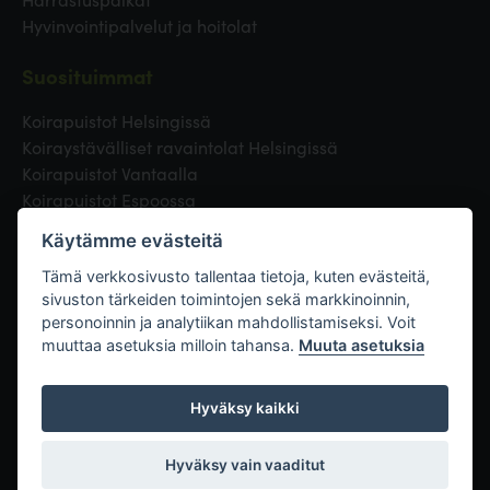
Hyvinvointipalvelut ja hoitolat
Suosituimmat
Koirapuistot Helsingissä
Koiraystävälliset ravaintolat Helsingissä
Koirapuistot Vantaalla
Koirapuistot Espoossa
Koirapuistot Turussa
Käytämme evästeitä
Eläinlääkäri Helsingissä
Koirapuistot Tampereella
Tämä verkkosivusto tallentaa tietoja, kuten evästeitä,
sivuston tärkeiden toimintojen sekä markkinoinnin,
personoinnin ja analytiikan mahdollistamiseksi. Voit
Linkit
muuttaa asetuksia milloin tahansa.
Muuta asetuksia
Hyväksy kaikki
Hyväksy vain vaaditut