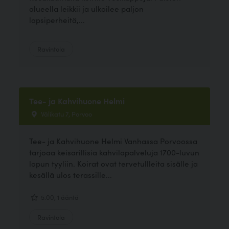
alueella leikkii ja ulkoilee paljon
lapsiperheitä,...
Ravintola
Tee- ja Kahvihuone Helmi
Välikatu 7, Porvoo
Tee- ja Kahvihuone Helmi Vanhassa Porvoossa
tarjoaa keisarillisia kahvilapalveluja 1700-luvun
lopun tyyliin. Koirat ovat tervetullleita sisälle ja
kesällä ulos terassille...
5.00, 1 ääntä
Ravintola