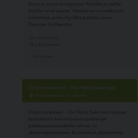
Suuri ja avoin koirapuisto. Pienille ja isoille
koirille omat puolet. Maastona nurmikkoa ja
istutettuja puita. Hyvällä paikalla aivan
Tapiolan Golfkentän...
1 kommenttia
3.80, 5 ääntä
Koirapuisto
Citykoirankaveri - Tmi Petra Saarman
Vuorimiehenkatu 20, Helsinki
Citykoirankaveri - Tmi Petra Saarman tarjoaa
laadukkaita koirankoulutuspalveluja
pääkaupunkiseudulla ryhmä- ja
yksityisopetuksena. Koulutuksia järjestetään