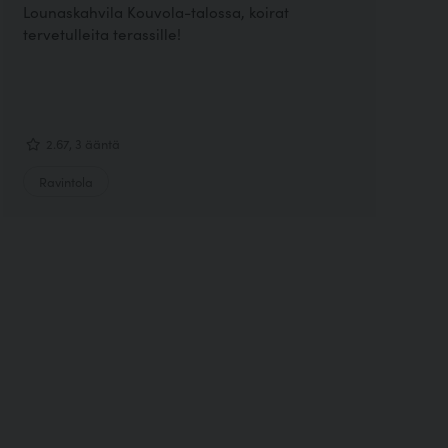
Lounaskahvila Kouvola-talossa, koirat
tervetulleita terassille!
2.67, 3 ääntä
Ravintola