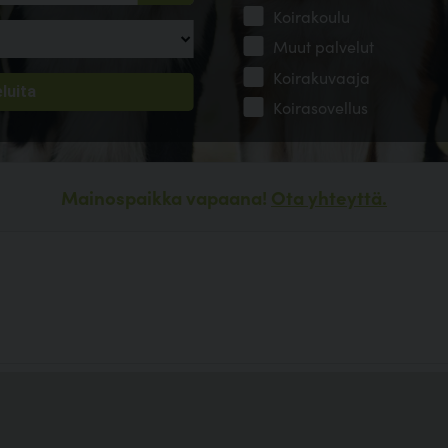
Koirakoulu
Muut palvelut
Koirakuvaaja
Koirasovellus
Mainospaikka vapaana!
Ota yhteyttä.