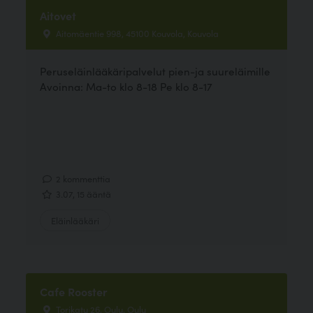
Aitovet
Aitomäentie 998, 45100 Kouvola, Kouvola
Peruseläinlääkäripalvelut pien-ja suureläimille
Avoinna: Ma-to klo 8-18 Pe klo 8-17
2 kommenttia
3.07, 15 ääntä
Eläinlääkäri
Cafe Rooster
Torikatu 26, Oulu, Oulu