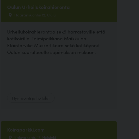
Oulun Urheilukoirahieronta
Haaransuontie 12, Oulu
Urheilukoirahierontaa sekä harrastaville että
kotikoirille. Toimipaikkana Maikkulan
Eläintarvike Muskettikoira sekä kotikäynnit
Oulun suuralueelle sopimuksen mukaan.
Hyvinvointi ja hoitolat
Koiraparkki.com
Kalevankatu 17, Helsinki