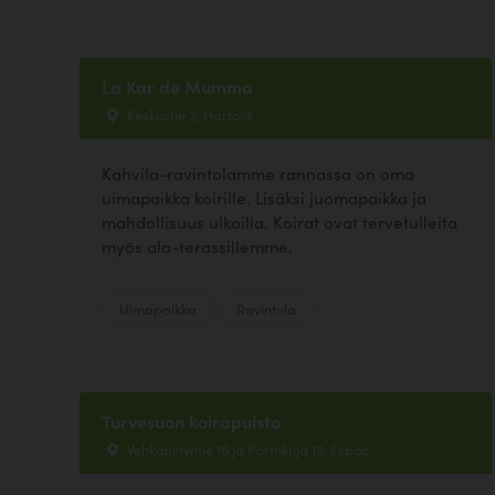
La Kar de Mumma
Keskustie 2, Hartola
Kahvila-ravintolamme rannassa on oma
uimapaikka koirille. Lisäksi juomapaikka ja
mahdollisuus ulkoilla. Koirat ovat tervetulleita
myös ala-terassillemme.
Uimapaikka
Ravintola
Turvesuon koirapuisto
Vehkaniityntie 16 ja Porttikuja 15, Espoo