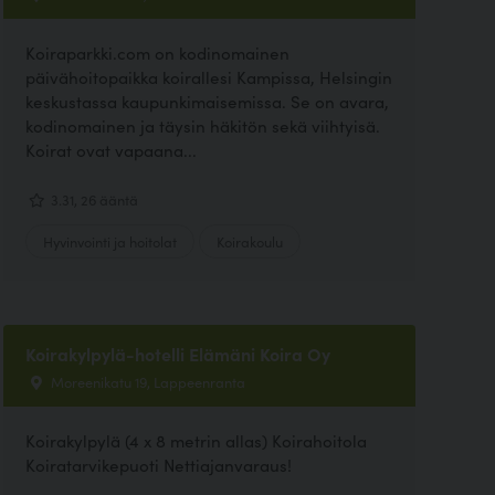
Koiraparkki.com on kodinomainen
päivähoitopaikka koirallesi Kampissa, Helsingin
keskustassa kaupunkimaisemissa. Se on avara,
kodinomainen ja täysin häkitön sekä viihtyisä.
Koirat ovat vapaana...
3.31, 26 ääntä
Hyvinvointi ja hoitolat
Koirakoulu
Koirakylpylä-hotelli Elämäni Koira Oy
Moreenikatu 19, Lappeenranta
Koirakylpylä (4 x 8 metrin allas) Koirahoitola
Koiratarvikepuoti Nettiajanvaraus!