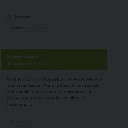
1 kommenttia
Hyvinvointi ja hoitolat
Loviisan Kappeli
Kuningattarenkatu 19, Loviisa
Ravintola Loviisan Kappeli palvelee 1800-luvun
lopun loistossaan. Koirat pääsevät sekä sisälle
että upealle avoverannalle. Hurmaavassa
Kappelinpuistossa myös koirat viihtyvät.
Tarkemmat...
Ravintola