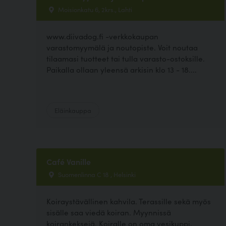
Moisionkatu 6, 2krs., Lahti
www.diivadog.fi -verkkokaupan
varastomyymälä ja noutopiste. Voit noutaa
tilaamasi tuotteet tai tulla varasto-ostoksille.
Paikalla ollaan yleensä arkisin klo 13 - 18....
Eläinkauppa
Café Vanille
Suomenlinna C 18 , Helsinki
Koiraystävällinen kahvila. Terassille sekä myös
sisälle saa viedä koiran. Myynnissä
koirankeksejä. Koiralle on oma vesikuppi.