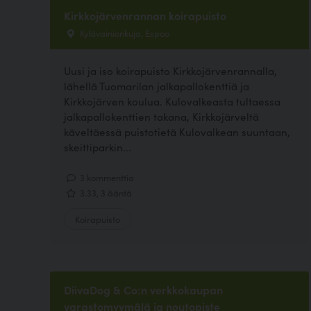
Kirkkojärvenrannan koirapuisto
Kylävainionkuja, Espoo
Uusi ja iso koirapuisto Kirkkojärvenrannalla,
lähellä Tuomarilan jalkapallokenttiä ja
Kirkkojärven koulua. Kulovalkeasta tultaessa
jalkapallokenttien takana, Kirkkojärveltä
käveltäessä puistotietä Kulovalkean suuntaan,
skeittiparkin...
3 kommenttia
3.33, 3 ääntä
Koirapuisto
DiivaDog & Co:n verkkokaupan
varastomyymälä ja noutopiste