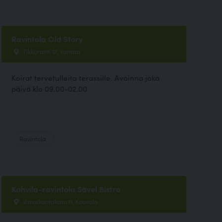
Ravintola Old Story
Tikkuraitti 17, Vantaa
Koirat tervetulleita terassille. Avoinna joka
päivä klo 09.00-02.00
Ravintola
Kahvila-ravintola Sävel Bistro
Varuskuntakatu 11, Kouvola