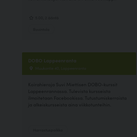
5.00, 2 ääntä
Ravintola
DOBO Lappeenranta
Muukontie 40, Lappeenranta
Koirahieroja Suvi Miettisen DOBO-kurssit
Lappeenrannassa. Tulevista kursseista
ilmoitetaan Facebookissa. Tutustumiskerroista
ja alkeiskursseista aina viikkotunteihin.
Harrastuspaikka