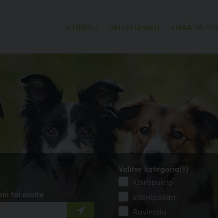
ETUSIVU
PALVELUHAKU
LISÄÄ PALVE
Valitse kategoria(t)
Koirapuisto
mi tai osoite
Eläinlääkäri
Ravintola