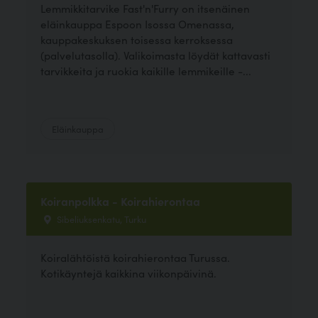
Lemmikkitarvike Fast'n'Furry on itsenäinen
eläinkauppa Espoon Isossa Omenassa,
kauppakeskuksen toisessa kerroksessa
(palvelutasolla). Valikoimasta löydät kattavasti
tarvikkeita ja ruokia kaikille lemmikeille -...
Eläinkauppa
Koiranpolkka - Koirahierontaa
Sibeliuksenkatu, Turku
Koiralähtöistä koirahierontaa Turussa.
Kotikäyntejä kaikkina viikonpäivinä.