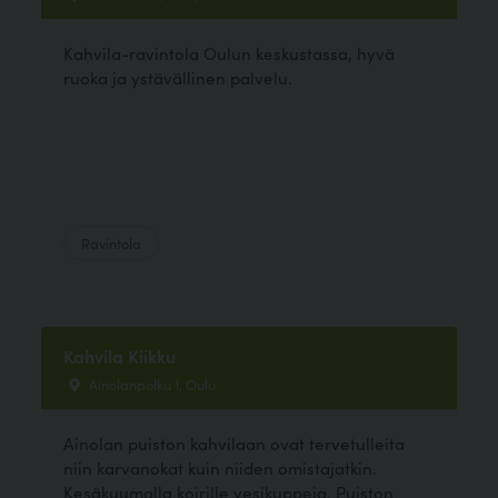
Kahvila-ravintola Oulun keskustassa, hyvä
ruoka ja ystävällinen palvelu.
Ravintola
Kahvila Kiikku
Ainolanpolku 1, Oulu
Ainolan puiston kahvilaan ovat tervetulleita
niin karvanokat kuin niiden omistajatkin.
Kesäkuumalla koirille vesikuppeja. Puiston