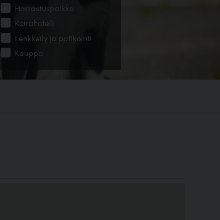
Harrastuspaikka
Koirahotelli
Lenkkeily ja patikointi
Kauppa