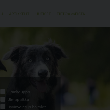
LU
ARTIKKELIT
UUTISET
TIETOA MEISTÄ
Eläinkauppa
Uimapaikka
Hyvinvointi ja hoitolat