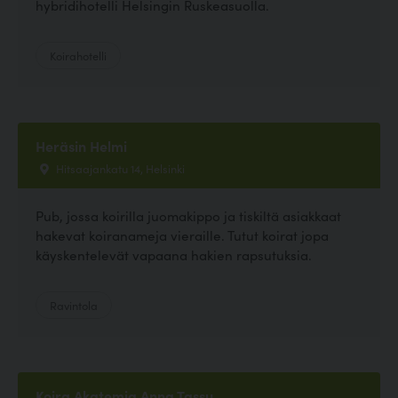
hybridihotelli Helsingin Ruskeasuolla.
Koirahotelli
Heräsin Helmi
Hitsaajankatu 14, Helsinki
Pub, jossa koirilla juomakippo ja tiskiltä asiakkaat
hakevat koiranameja vieraille. Tutut koirat jopa
käyskentelevät vapaana hakien rapsutuksia.
Ravintola
Koira Akatemia Anna Tassu