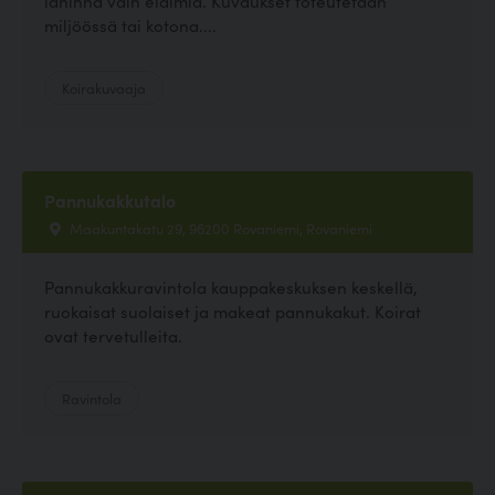
lähinnä vain eläimiä. Kuvaukset toteutetaan
miljöössä tai kotona....
Koirakuvaaja
Pannukakkutalo
Maakuntakatu 29, 96200 Rovaniemi, Rovaniemi
Pannukakkuravintola kauppakeskuksen keskellä,
ruokaisat suolaiset ja makeat pannukakut. Koirat
ovat tervetulleita.
Ravintola