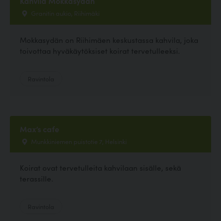
Kahvila Mokkasydän
Granitin aukio, Riihimäki
Mokkasydän on Riihimäen keskustassa kahvila, joka
toivottaa hyväkäytöksiset koirat tervetulleeksi.
Ravintola
Max’s cafe
Munkkiniemen puistotie 7, Helsinki
Koirat ovat tervetulleita kahvilaan sisälle, sekä
terassille.
Ravintola