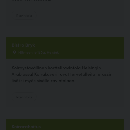
Ravintola
Bistro Bryk
Hämeentie 135a, Helsinki
Koiraystävällinen kortteliravintola Helsingin
Arabiassa! Koirakaverit ovat tervetulleita terassin
lisäksi myös sisälle ravintolaan.
Ravintola
Koirarahoitus