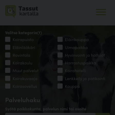
Valitse kategoria(t)
Koirapuisto
Eläinkauppa
Eläinlääkäri
Uimapaikka
Ravintola
Hyvinvointi ja hoitolat
Koirakoulu
Harrastuspaikka
Muut palvelut
Koirahotelli
Koirakuvaaja
Lenkkeily ja patikointi
Koirasovellus
Kauppa
Palveluhaku
Syötä paikkakunta, palvelun nimi tai osoite