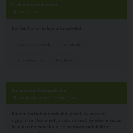
Liikkuva koirahoitaja
15100, Lahti
Koirien hoito- ja koulutuspalvelut
Hyvinvointi ja hoitolat
Koirakoulu
Harrastuspaikka
Koirahotelli
Suventaian koirapalvelut
Katiskontie 14, 95590 Tornio, Tornio
Koirien turkinhoitopalvelut, pesut, kuivaukset,
nyppimiset, konetyöt ja saksisimiset. Kynsienleikkaus
kuuluu aina palveluun, se on myös mahdollista
varata aika yksistään.