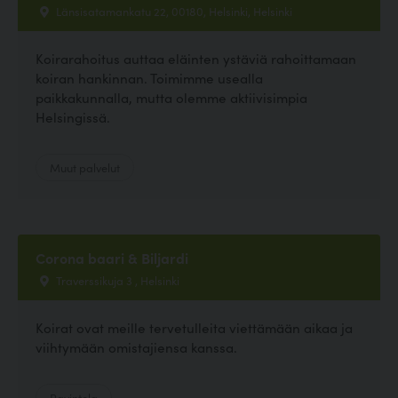
Länsisatamankatu 22, 00180, Helsinki, Helsinki
Koirarahoitus auttaa eläinten ystäviä rahoittamaan
koiran hankinnan. Toimimme usealla
paikkakunnalla, mutta olemme aktiivisimpia
Helsingissä.
Muut palvelut
Corona baari & Biljardi
Traverssikuja 3 , Helsinki
Koirat ovat meille tervetulleita viettämään aikaa ja
viihtymään omistajiensa kanssa.
Ravintola