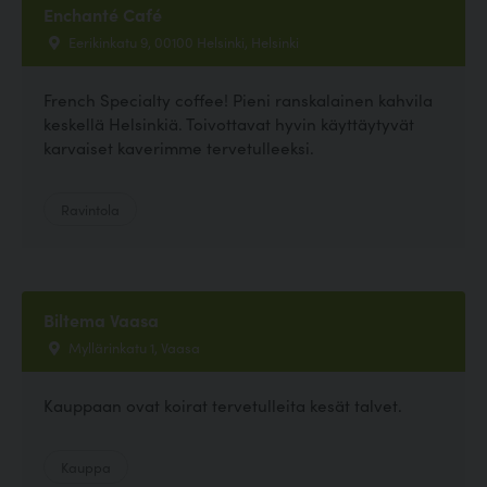
Enchanté Café
Eerikinkatu 9, 00100 Helsinki, Helsinki
French Specialty coffee! Pieni ranskalainen kahvila
keskellä Helsinkiä. Toivottavat hyvin käyttäytyvät
karvaiset kaverimme tervetulleeksi.
Ravintola
Biltema Vaasa
Myllärinkatu 1, Vaasa
Kauppaan ovat koirat tervetulleita kesät talvet.
Kauppa