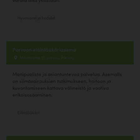
Hyvinvointi ja hoitolat
Porvoon eläinlääkäriasema
Mestarintie 15, porvoo, Porvoo
Monipuolista ja asiantuntevaa palvelua. Asemalls
on silmäsairauksien tutkimukseen, hoitoon ja
kuvantamiseen kattava välineistö ja vaativa
erikoisosaaminen.
Eläinlääkäri