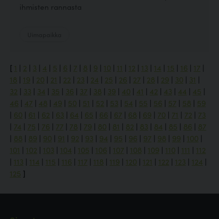
ihmisten rannasta
Uimapaikka
[
1
|
2
|
3
|
4
|
5
|
6
|
7
|
8
|
9
|
10
|
11
|
12
|
13
|
14
|
15
|
16
|
17
|
18
|
19
|
20
|
21
|
22
|
23
|
24
|
25
|
26
|
27
|
28
|
29
|
30
|
31
|
32
|
33
|
34
|
35
|
36
|
37
|
38
|
39
|
40
|
41
|
42
|
43
|
44
|
45
|
46
|
47
|
48
|
49
|
50
|
51
|
52
|
53
|
54
|
55
|
56
|
57
|
58
|
59
|
60
|
61
|
62
|
63
|
64
|
65
|
66
|
67
|
68
|
69
|
70
|
71
|
72
|
73
|
74
|
75
|
76
|
77
|
78
|
79
|
80
|
81
|
82
|
83
|
84
|
85
|
86
|
87
|
88
|
89
|
90
|
91
|
92
|
93
|
94
|
95
|
96
|
97
|
98
|
99
|
100
|
101
|
102
|
103
|
104
|
105
|
106
|
107
|
108
|
109
|
110
|
111
|
112
|
113
|
114
|
115
|
116
|
117
|
118
|
119
|
120
|
121
|
122
|
123
|
124
|
125
]