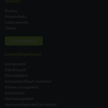
Sivusto
Etusivu
Palveluhaku
Lisää palvelu
Tietoa
Evästeasetukset
Lemmikkipalvelut
Koirapuistot
Eläinkaupat
Eläinlääkärit
Koiraystävälliset ravintolat
Koirien uimapaikat
Koirakoulut
Harrastuspaikat
Hyvinvointipalvelut ja hoitolat