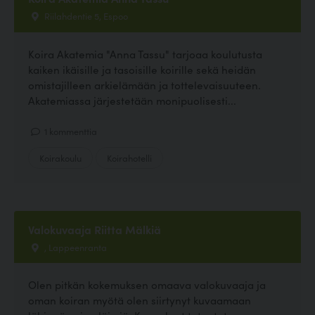
Riilahdentie 5, Espoo
Koira Akatemia "Anna Tassu" tarjoaa koulutusta
kaiken ikäisille ja tasoisille koirille sekä heidän
omistajilleen arkielämään ja tottelevaisuuteen.
Akatemiassa järjestetään monipuolisesti...
1 kommenttia
Koirakoulu
Koirahotelli
Valokuvaaja Riitta Mälkiä
, Lappeenranta
Olen pitkän kokemuksen omaava valokuvaaja ja
oman koiran myötä olen siirtynyt kuvaamaan