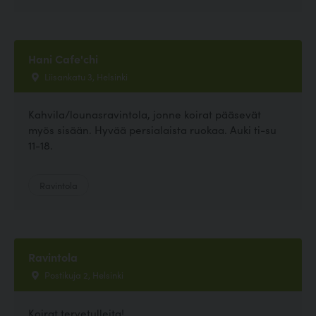
Hani Cafe'chi
Liisankatu 3, Helsinki
Kahvila/lounasravintola, jonne koirat pääsevät
myös sisään. Hyvää persialaista ruokaa. Auki ti-su
11-18.
Ravintola
Ravintola
Postikuja 2, Helsinki
Koirat tervetulleita!