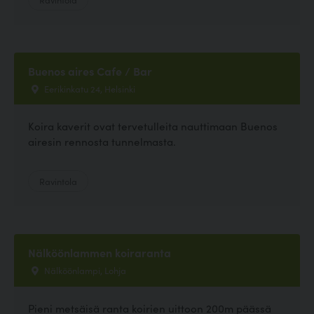
Buenos aires Cafe / Bar
Eerikinkatu 24, Helsinki
Koira kaverit ovat tervetulleita nauttimaan Buenos
airesin rennosta tunnelmasta.
Ravintola
Nälköönlammen koiraranta
Nälköönlampi, Lohja
Pieni metsäisä ranta koirien uittoon 200m päässä