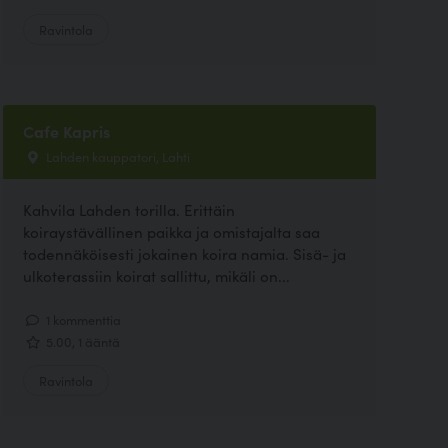
Ravintola
Cafe Kapris
Lahden kauppatori, Lahti
Kahvila Lahden torilla. Erittäin
koiraystävällinen paikka ja omistajalta saa
todennäköisesti jokainen koira namia. Sisä- ja
ulkoterassiin koirat sallittu, mikäli on...
1 kommenttia
5.00, 1 ääntä
Ravintola