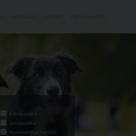
LU
ARTIKKELIT
UUTISET
TIETOA MEISTÄ
Eläinkauppa
Uimapaikka
Hyvinvointi ja hoitolat