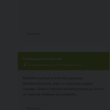
Ravintola
Tehdassaaren kahvila
Souranderintie 2d, 37100 nokia, Nokia
Nokialla sijaitseva kahvila upeassa
tehdasmiljöössä, joka on avoinna ympäri
vuoden. Arkisin tarjolla keittolounasta ja vitriini
on täynnä makeaa ja suolaista...
Ravintola