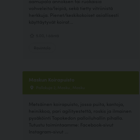
aamupala annoksen tai ruokaisia
vohveleita/leipiä, sekä tietty vitriinistä
herkkuja. Pienet/keskikokoiset asiallisesti
käyttäytyvät koirat...
5.00, 1 ääntä
Ravintola
Maskun Koirapuisto
Pallokuja 2, Masku , Masku
Metsäinen koirapuisto, jossa puita, kantoja,
heinikkoa, pari agilityestettä, roskis ja ilmainen
pysäköinti Tapokedon palloiluhallin pihalla.
Tutustu toimintaamme: Facebook-sivut
Instagram-sivut ...