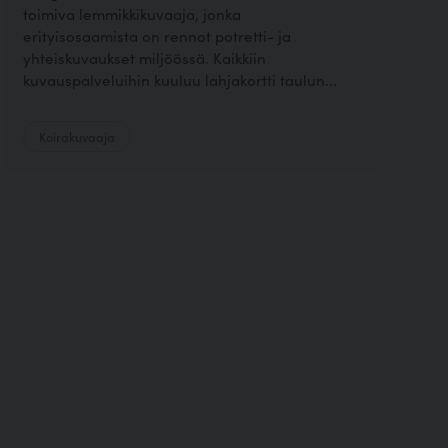
toimiva lemmikkikuvaaja, jonka
erityisosaamista on rennot potretti- ja
yhteiskuvaukset miljöössä. Kaikkiin
kuvauspalveluihin kuuluu lahjakortti taulun...
Koirakuvaaja