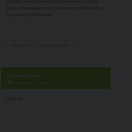
kaikille avoimia matalan kynnyksen kursseja
sekä irtotreenejä tavoitteena arjen aktivointi ja
luonnossa liikkuminen.
Koirakoulu
Harrastuspaikka
Espresso House
Laurinkatu 53, Lohja
Kahvila