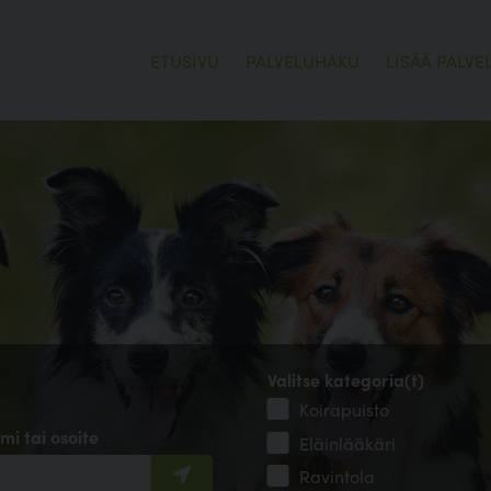
ETUSIVU
PALVELUHAKU
LISÄÄ PALVE
Valitse kategoria(t)
Koirapuisto
mi tai osoite
Eläinlääkäri
Ravintola