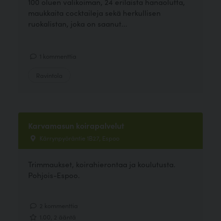
100 oluen valikoiman, 24 erilaista hanaolutta,
maukkaita cocktaileja sekä herkullisen
ruokalistan, joka on saanut...
1 kommenttia
Ravintola
Karvamasun koirapalvelut
Kärrynpyöräntie 1B27, Espoo
Trimmaukset, koirahierontaa ja koulutusta.
Pohjois-Espoo.
2 kommenttia
1.00, 2 ääntä