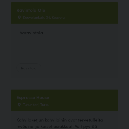
Ravintola Ole
Kouvolankatu 34, Kouvola
Liharavintola
Ravintola
Espresso House
Turun tori, Turku
Kahvilaketjun kahviloihin ovat tervetulleita
myös nelijalkaiset asiakkaat. Voit pyytää