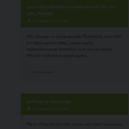
Lemmikkiystävällinen vuokramökki Struka
villa, Pyhtää
Strukantie 24, Pyhtää
Villa Struka on vuokramökki Pyhtäällä, noin 100
km Helsingistä itään, jonne myös
kaikenkarvaiset lemmikit ovat tervetulleita.
Piha on vehreä puutarhapiha...
Muut palvelut
Kaffeteria mummola
Puijonkatu 27, Kuopio
Pieni viihtyisä kahvila, josta saa myös lounasta,