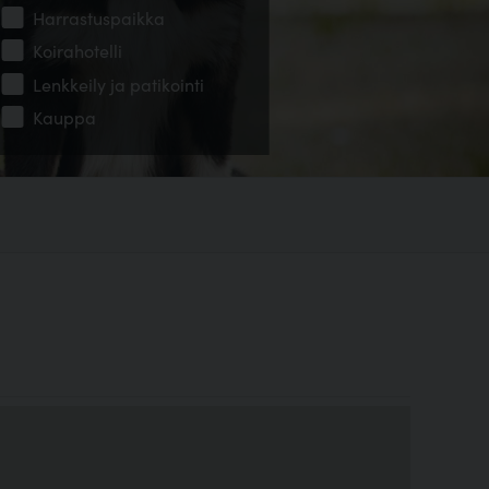
Harrastuspaikka
Koirahotelli
Lenkkeily ja patikointi
Kauppa