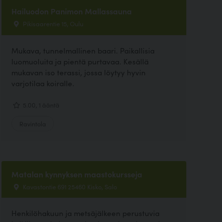
Hailuodon Panimon Mallassauna
Pikisaarentie 15, Oulu
Mukava, tunnelmallinen baari. Paikallisia
luomuoluita ja pientä purtavaa. Kesällä
mukavan iso terassi, jossa löytyy hyvin
varjotilaa koiralle.
5.00, 1 ääntä
Ravintola
Matalan kynnyksen maastokursseja
Kavastontie 691 25460 Kisko, Salo
Henkilöhakuun ja metsäjälkeen perustuvia