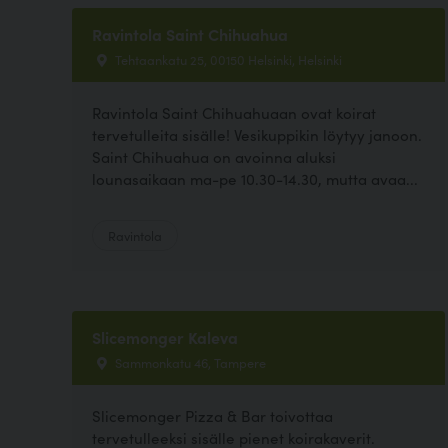
Ravintola Saint Chihuahua
Tehtaankatu 25, 00150 Helsinki, Helsinki
Ravintola Saint Chihuahuaan ovat koirat
tervetulleita sisälle! Vesikuppikin löytyy janoon.
Saint Chihuahua on avoinna aluksi
lounasaikaan ma-pe 10.30-14.30, mutta avaa...
Ravintola
Slicemonger Kaleva
Sammonkatu 46, Tampere
Slicemonger Pizza & Bar toivottaa
tervetulleeksi sisälle pienet koirakaverit.