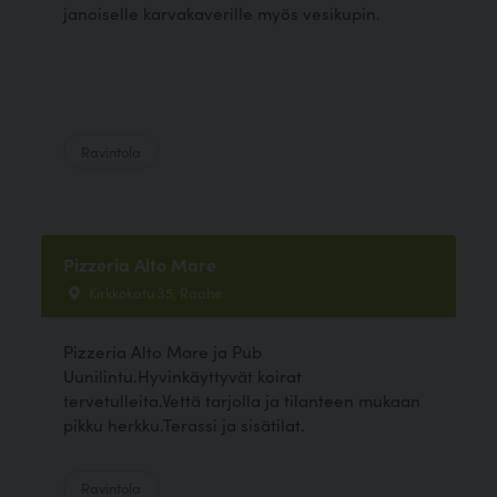
janoiselle karvakaverille myös vesikupin.
Ravintola
Pizzeria Alto Mare
Kirkkokatu 35, Raahe
Pizzeria Alto Mare ja Pub
Uunilintu.Hyvinkäyttyvät koirat
tervetulleita.Vettä tarjolla ja tilanteen mukaan
pikku herkku.Terassi ja sisätilat.
Ravintola