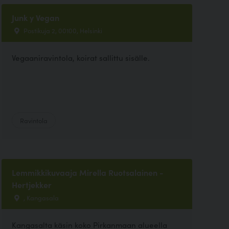
Junk y Vegan
Postikuja 2, 00100, Helsinki
Vegaaniravintola, koirat sallittu sisälle.
Ravintola
Lemmikkikuvaaja Mirella Ruotsalainen -
Hertjekker
, Kangasala
Kangasalta käsin koko Pirkanmaan alueella