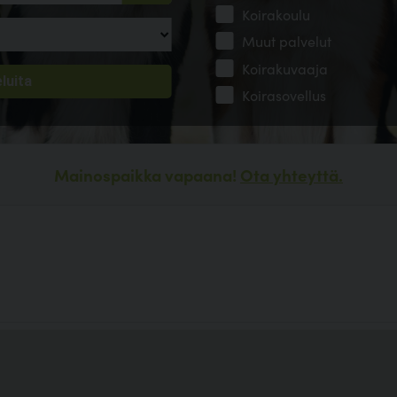
Koirakoulu
Muut palvelut
Koirakuvaaja
Koirasovellus
Mainospaikka vapaana!
Ota yhteyttä.