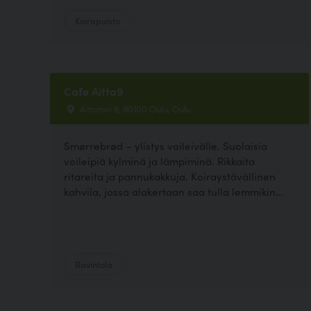
Koirapuisto
Cafe Aitta9
Aittatori 9, 90100 Oulu, Oulu
Smørrebrød – ylistys voileivälle. Suolaisia
voileipiä kylminä ja lämpiminä. Rikkaita
ritareita ja pannukakkuja. Koiraystävällinen
kahvila, jossa alakertaan saa tulla lemmikin...
Ravintola