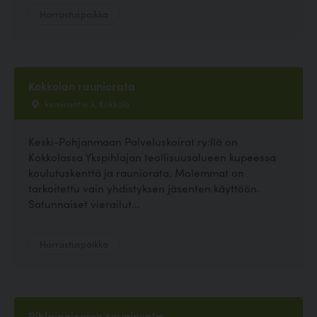
Harrastuspaikka
Kokkolan rauniorata
kemirantie 3, Kokkola
Keski-Pohjanmaan Palveluskoirat ry:llä on
Kokkolassa Ykspihlajan teollisuusalueen kupeessa
koulutuskenttä ja rauniorata. Molemmat on
tarkoitettu vain yhdistyksen jäsenten käyttöön.
Satunnaiset vierailut...
Harrastuspaikka
Pihlajaniemen rauniorata