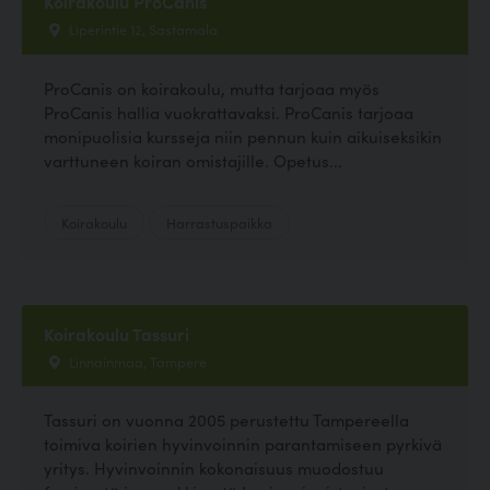
Koirakoulu ProCanis
Liperintie 12, Sastamala
ProCanis on koirakoulu, mutta tarjoaa myös
ProCanis hallia vuokrattavaksi. ProCanis tarjoaa
monipuolisia kursseja niin pennun kuin aikuiseksikin
varttuneen koiran omistajille. Opetus...
Koirakoulu
Harrastuspaikka
Koirakoulu Tassuri
Linnainmaa, Tampere
Tassuri on vuonna 2005 perustettu Tampereella
toimiva koirien hyvinvoinnin parantamiseen pyrkivä
yritys. Hyvinvoinnin kokonaisuus muodostuu