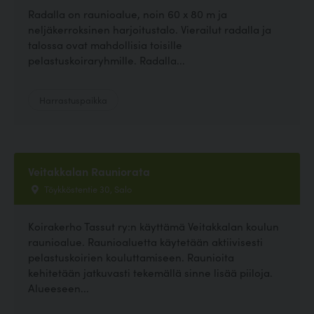
Radalla on raunioalue, noin 60 x 80 m ja
neljäkerroksinen harjoitustalo. Vierailut radalla ja
talossa ovat mahdollisia toisille
pelastuskoiraryhmille. Radalla...
Harrastuspaikka
Veitakkalan Rauniorata
Töykköstentie 30, Salo
Koirakerho Tassut ry:n käyttämä Veitakkalan koulun
raunioalue. Raunioaluetta käytetään aktiivisesti
pelastuskoirien kouluttamiseen. Raunioita
kehitetään jatkuvasti tekemällä sinne lisää piiloja.
Alueeseen...