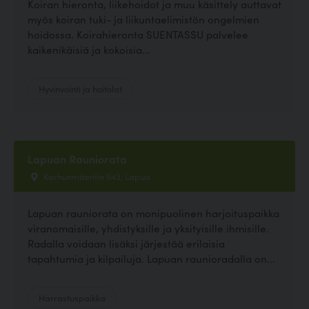
Koiran hieronta, liikehoidot ja muu käsittely auttavat
myös koiran tuki- ja liikuntaelimistön ongelmien
hoidossa. Koirahieronta SUENTASSU palvelee
kaikenikäisiä ja kokoisia...
Hyvinvointi ja hoitolat
Lapuan Rauniorata
Karhunmäentie 643, Lapua
Lapuan rauniorata on monipuolinen harjoituspaikka
viranomaisille, yhdistyksille ja yksityisille ihmisille.
Radalla voidaan lisäksi järjestää erilaisia
tapahtumia ja kilpailuja. Lapuan raunioradalla on...
Harrastuspaikka