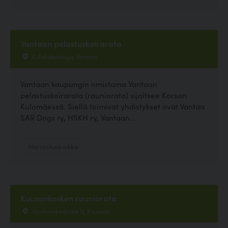
Vantaan pelastuskoirarata
Kulokukonkuja, Vantaa
Vantaan kaupungin omistama Vantaan
pelastuskoirarata (rauniorata) sijaitsee Korson
Kulomäessä. Siellä toimivat yhdistykset ovat Vantaa
SAR Dogs ry, HSKH ry, Vantaan...
Harrastuspaikka
Kuusankosken rauniorata
Vanhainkodintie 11, Kouvola