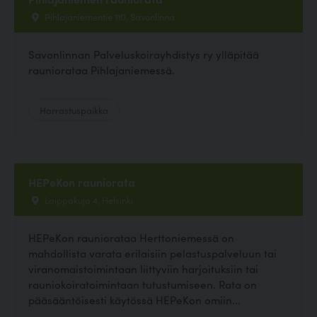
Pihlajaniementie 110, Savonlinna
Savonlinnan Palveluskoirayhdistys ry ylläpitää
rauniorataa Pihlajaniemessä.
Harrastuspaikka
HEPeKon rauniorata
Laippakuja 4, Helsinki
HEPeKon rauniorataa Herttoniemessä on
mahdollista varata erilaisiin pelastuspalveluun tai
viranomaistoimintaan liittyviin harjoituksiin tai
rauniokoiratoimintaan tutustumiseen. Rata on
pääsääntöisesti käytössä HEPeKon omiin...