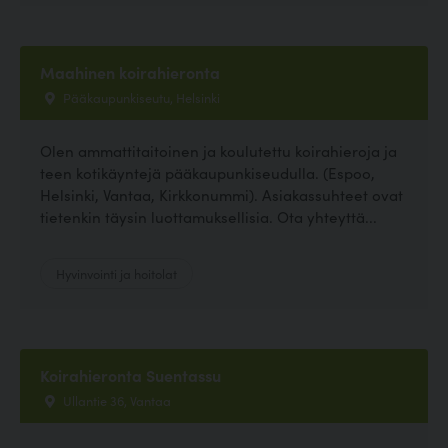
Maahinen koirahieronta
Pääkaupunkiseutu, Helsinki
Olen ammattitaitoinen ja koulutettu koirahieroja ja
teen kotikäyntejä pääkaupunkiseudulla. (Espoo,
Helsinki, Vantaa, Kirkkonummi). Asiakassuhteet ovat
tietenkin täysin luottamuksellisia. Ota yhteyttä...
Hyvinvointi ja hoitolat
Koirahieronta Suentassu
Ullantie 36, Vantaa