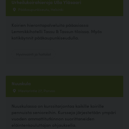
Urheilukoirahieroja Ulla Yläsaari
Pääkaupunkiseutu, Helsinki
Koirien hierontapalveluita pääasiassa
Lemmikkihotelli Tassu & Tassun tiloissa. Myös
kotikäynnit pääkaupunkiseudulla.
Hyvinvointi ja hoitolat
Nuuskula
Mestarintie 27, Porvoo
Nuuskulassa on kurssitarjontaa kaikille koirille
pennuista senioreihin. Kursseja järjestetään ympäri
vuoden ammattitutkinnon suorittaneiden
eläintenkouluttajan ohjauksella.