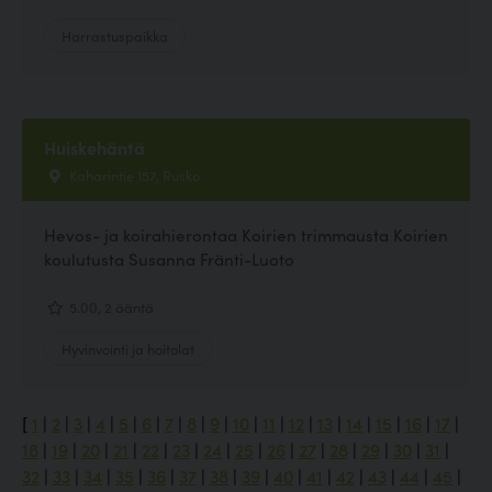
Harrastuspaikka
Huiskehäntä
Kaharintie 157, Rusko
Hevos- ja koirahierontaa Koirien trimmausta Koirien
koulutusta Susanna Fränti-Luoto
5.00, 2 ääntä
Hyvinvointi ja hoitolat
[
1
|
2
|
3
|
4
|
5
|
6
|
7
|
8
|
9
|
10
|
11
|
12
|
13
|
14
|
15
|
16
|
17
|
18
|
19
|
20
|
21
|
22
|
23
|
24
|
25
|
26
|
27
|
28
|
29
|
30
|
31
|
32
|
33
|
34
|
35
|
36
|
37
|
38
|
39
|
40
|
41
|
42
|
43
|
44
|
45
|