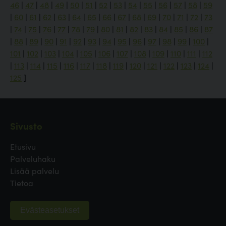
46
|
47
|
48
|
49
|
50
|
51
|
52
|
53
|
54
|
55
|
56
|
57
|
58
|
59
|
60
|
61
|
62
|
63
|
64
|
65
|
66
|
67
|
68
|
69
|
70
|
71
|
72
|
73
|
74
|
75
|
76
|
77
|
78
|
79
|
80
|
81
|
82
|
83
|
84
|
85
|
86
|
87
|
88
|
89
|
90
|
91
|
92
|
93
|
94
|
95
|
96
|
97
|
98
|
99
|
100
|
101
|
102
|
103
|
104
|
105
|
106
|
107
|
108
|
109
|
110
|
111
|
112
|
113
|
114
|
115
|
116
|
117
|
118
|
119
|
120
|
121
|
122
|
123
|
124
|
125
]
Sivusto
Etusivu
Palveluhaku
Lisää palvelu
Tietoa
Evästeasetukset