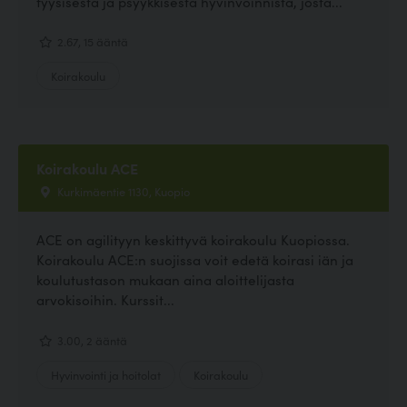
fyysisestä ja psyykkisestä hyvinvoinnista, josta...
2.67, 15 ääntä
Koirakoulu
Koirakoulu ACE
Kurkimäentie 1130, Kuopio
ACE on agilityyn keskittyvä koirakoulu Kuopiossa.
Koirakoulu ACE:n suojissa voit edetä koirasi iän ja
koulutustason mukaan aina aloittelijasta
arvokisoihin. Kurssit...
3.00, 2 ääntä
Hyvinvointi ja hoitolat
Koirakoulu