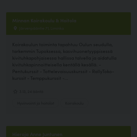
Minnan Koirakoulu & Hoitola
Järvenpääntie 71, Liminka
Koirakoulun toiminta tapahtuu Oulun seudulla,
tarkemmin Tupoksessa, kasvihuonetyyppisessä
kivituhkapohjaisessa hallissa talvella ja aidatulla
kivituhkapinnoitteisella kentällä kesällä. -
Pentukurssit - Tottelevaisuuskurssit - RallyToko-
kurssit - Temppukurssit -...
3.13, 24 ääntä
Hyvinvointi ja hoitolat
Koirakoulu
Hieroja Anne Juntunen