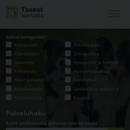
Valitse kategoria(t)
Koirapuisto
Eläinkauppa
Eläinlääkäri
Uimapaikka
Ravintola
Hyvinvointi ja hoitolat
Koirakoulu
Harrastuspaikka
Muut palvelut
Koirahotelli
Koirakuvaaja
Lenkkeily ja patikointi
Koirasovellus
Kauppa
Palveluhaku
Syötä paikkakunta, palvelun nimi tai osoite