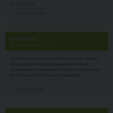
5.00, 1 ääntä
Hyvinvointi ja hoitolat
Hierontatassu
Majavapolku 8 B, Vantaa
Koirahieronta Koira on vilpitön, kiitollinen asiakas,
ja reagoi hoitoon ihmistä nopeammin. Koiran
luottamuksen voittaminen on hoidon onnistumisen
kannalta oleellista. Hierontaa käytetään...
Hyvinvointi ja hoitolat