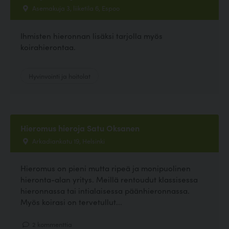
Asemakuja 3, liiketila 6, Espoo
Ihmisten hieronnan lisäksi tarjolla myös
koirahierontaa.
Hyvinvointi ja hoitolat
Hieromus hieroja Satu Oksanen
Arkadiankatu 19, Helsinki
Hieromus on pieni mutta ripeä ja monipuolinen
hieronta-alan yritys. Meillä rentoudut klassisessa
hieronnassa tai intialaisessa päänhieronnassa.
Myös koirasi on tervetullut...
2 kommenttia