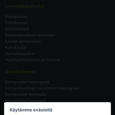
Lemmikkipalvelut
Koirapuistot
Eläinkaupat
Eläinlääkärit
Koiraystävälliset ravintolat
Koirien uimapaikat
Koirakoulut
Harrastuspaikat
Hyvinvointipalvelut ja hoitolat
Suosituimmat
Koirapuistot Helsingissä
Koiraystävälliset ravaintolat Helsingissä
Koirapuistot Vantaalla
Koirapuistot Espoossa
Koirapuistot Turussa
Käytämme evästeitä
Eläinlääkäri Helsingissä