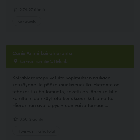
2.74, 27 ääntä
Koirakoulu
Canis Animi koirahieronta
Korkeanmäentie 5, Helsinki
Koirahierontapalveluita sopimuksen mukaan
kotikäynneillä pääkaupunkiseudulla. Hieronta on
tehokas tukihoitomuoto, soveltuen lähes kaikille
koirille niiden käyttötarkoitukseen katsomatta.
Hieronnan avulla pystytään vaikuttamaan...
3.50, 2 ääntä
Hyvinvointi ja hoitolat