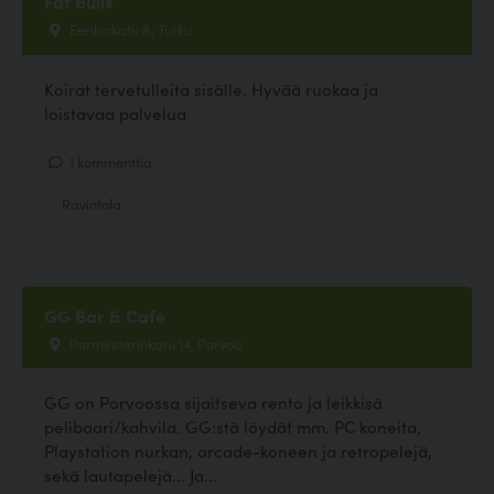
Fat Bulls
Eerikinkatu 8, Turku
Koirat tervetulleita sisälle. Hyvää ruokaa ja
loistavaa palvelua
1 kommenttia
Ravintola
GG Bar & Cafe
Pormestarinkatu 14, Porvoo
GG on Porvoossa sijaitseva rento ja leikkisä
pelibaari/kahvila. GG:stä löydät mm. PC koneita,
Playstation nurkan, arcade-koneen ja retropelejä,
sekä lautapelejä... Ja...