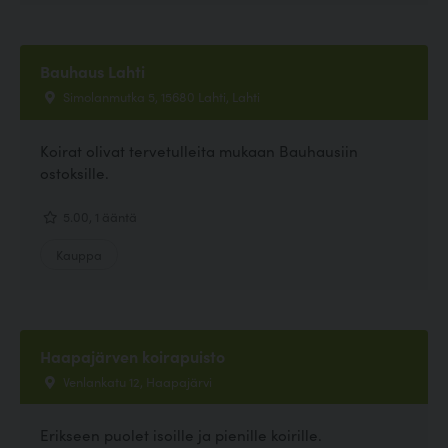
Bauhaus Lahti
Simolanmutka 5, 15680 Lahti, Lahti
Koirat olivat tervetulleita mukaan Bauhausiin
ostoksille.
5.00, 1 ääntä
Kauppa
Haapajärven koirapuisto
Venlankatu 12, Haapajärvi
Erikseen puolet isoille ja pienille koirille.