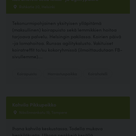
Rohkatie 20, Helsinki
Tekonurmipohjainen yksityisen ylläpitämä
(maksullinen) koirapuisto sekä lemmikkien hoitoa
tarjoava palvelu. Helsingin pakilassa. Koirien päivä
-ja lomahoitoa. Runsas agilitykalusto. Vakituiset
koiratreffit to/su kokoryhmissä (ilmoittaudutaan FB-
sivullemme)....
Koirapuisto
Harrastuspaikka
Koirahotelli
Kahvila Pikkupeikko
Näsilinnankatu 19, Tampere
Ihana kahvila keskustassa. Todella mukava
henkilökunta. Ulkona penkkejä kesällä.