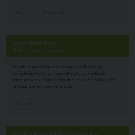
Ravintola
Muut palvelut
Roudaribaari Ihme
Kaisaniemenkatu 3A, Helsinki
Roudaribaari Ihme on koiraystävällinen, ja
nelijalkaiset ystävät saavat vettä ja herkkuja
saapuessaan. Koirat saavat olla sekä sisällä, että
terassillamme. Olemme auki...
Ravintola
Koirahotelli sekä leikki -ja agilitypuisto