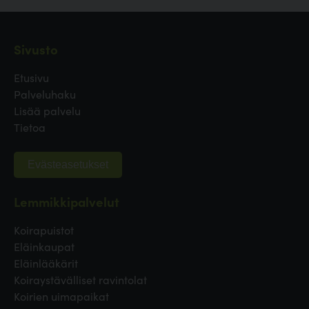
Sivusto
Etusivu
Palveluhaku
Lisää palvelu
Tietoa
Evästeasetukset
Lemmikkipalvelut
Koirapuistot
Eläinkaupat
Eläinlääkärit
Koiraystävälliset ravintolat
Koirien uimapaikat