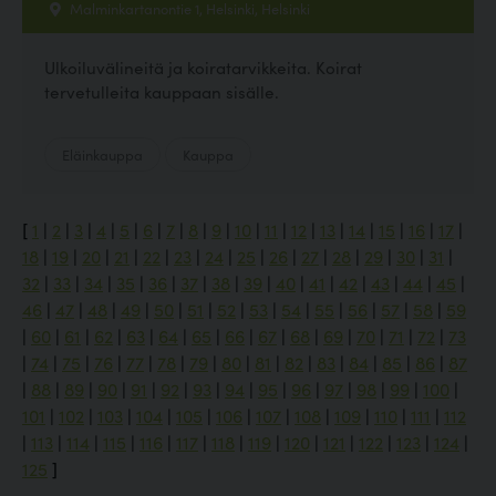
Malminkartanontie 1, Helsinki, Helsinki
Ulkoiluvälineitä ja koiratarvikkeita. Koirat
tervetulleita kauppaan sisälle.
Eläinkauppa
Kauppa
[
1
|
2
|
3
|
4
|
5
|
6
|
7
|
8
|
9
|
10
|
11
|
12
|
13
|
14
|
15
|
16
|
17
|
18
|
19
|
20
|
21
|
22
|
23
|
24
|
25
|
26
|
27
|
28
|
29
|
30
|
31
|
32
|
33
|
34
|
35
|
36
|
37
|
38
|
39
|
40
|
41
|
42
|
43
|
44
|
45
|
46
|
47
|
48
|
49
|
50
|
51
|
52
|
53
|
54
|
55
|
56
|
57
|
58
|
59
|
60
|
61
|
62
|
63
|
64
|
65
|
66
|
67
|
68
|
69
|
70
|
71
|
72
|
73
|
74
|
75
|
76
|
77
|
78
|
79
|
80
|
81
|
82
|
83
|
84
|
85
|
86
|
87
|
88
|
89
|
90
|
91
|
92
|
93
|
94
|
95
|
96
|
97
|
98
|
99
|
100
|
101
|
102
|
103
|
104
|
105
|
106
|
107
|
108
|
109
|
110
|
111
|
112
|
113
|
114
|
115
|
116
|
117
|
118
|
119
|
120
|
121
|
122
|
123
|
124
|
125
]