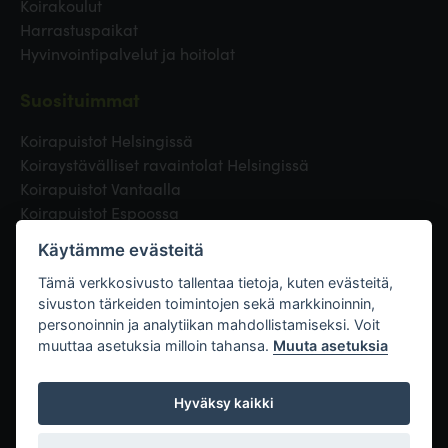
Koirakoulut
Harrastuspaikat
Hyvinvointipalvelut ja hoitolat
Suosituimmat
Koirapuistot Helsingissä
Koiraystävälliset ravaintolat Helsingissä
Koirapuistot Vantaalla
Koirapuistot Espoossa
Koirapuistot Turussa
Käytämme evästeitä
Eläinlääkäri Helsingissä
Koirapuistot Tampereella
Tämä verkkosivusto tallentaa tietoja, kuten evästeitä,
sivuston tärkeiden toimintojen sekä markkinoinnin,
personoinnin ja analytiikan mahdollistamiseksi. Voit
Linkit
muuttaa asetuksia milloin tahansa.
Muuta asetuksia
Hyväksy kaikki