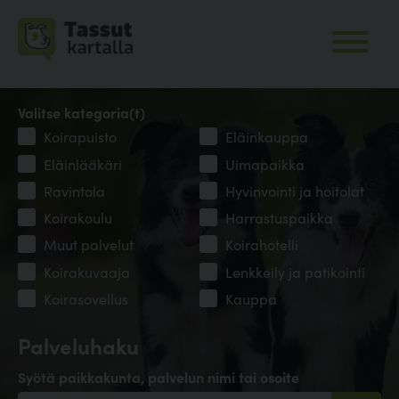
Valitse kategoria(t)
Koirapuisto
Eläinkauppa
Eläinlääkäri
Uimapaikka
Ravintola
Hyvinvointi ja hoitolat
Koirakoulu
Harrastuspaikka
Muut palvelut
Koirahotelli
Koirakuvaaja
Lenkkeily ja patikointi
Koirasovellus
Kauppa
Palveluhaku
Syötä paikkakunta, palvelun nimi tai osoite