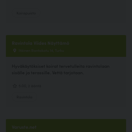
Koirapuisto
Ravintola Viides Näyttämö
Itäinen Rantakatu 14, Turku
Hyväkäytöksiset koirat tervetulleita ravintolaan
sisälle ja terassille. Vettä tarjotaan.
5.00, 2 ääntä
Ravintola
Varuste.net