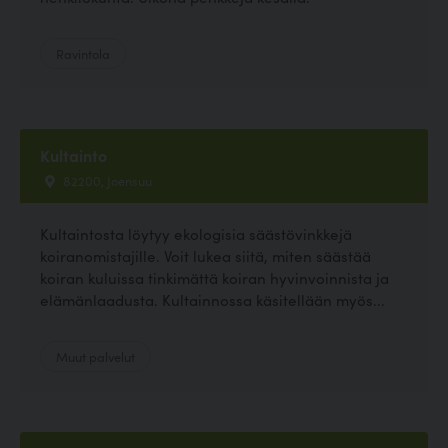
Ravintola
Kultainto
82200, Joensuu
Kultaintosta löytyy ekologisia säästövinkkejä
koiranomistajille. Voit lukea siitä, miten säästää
koiran kuluissa tinkimättä koiran hyvinvoinnista ja
elämänlaadusta. Kultainnossa käsitellään myös...
Muut palvelut