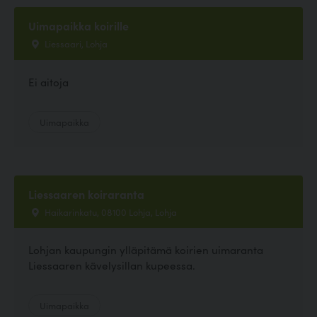
Uimapaikka koirille
Liessaari, Lohja
Ei aitoja
Uimapaikka
Liessaaren koiraranta
Haikarinkatu, 08100 Lohja, Lohja
Lohjan kaupungin ylläpitämä koirien uimaranta
Liessaaren kävelysillan kupeessa.
Uimapaikka