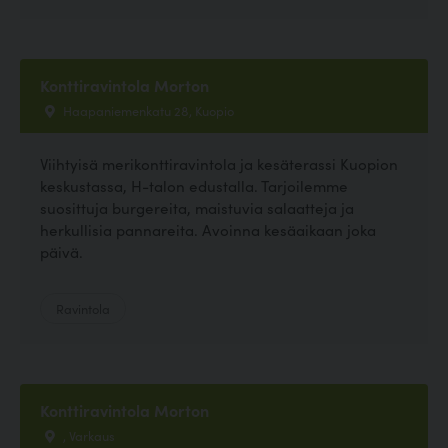
Konttiravintola Morton
Haapaniemenkatu 28, Kuopio
Viihtyisä merikonttiravintola ja kesäterassi Kuopion
keskustassa, H-talon edustalla. Tarjoilemme
suosittuja burgereita, maistuvia salaatteja ja
herkullisia pannareita. Avoinna kesäaikaan joka
päivä.
Ravintola
Konttiravintola Morton
, Varkaus