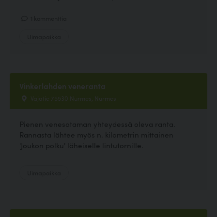
1 kommenttia
Uimapaikka
Vinkerlahden veneranta
Vajatie 75530 Nurmes, Nurmes
Pienen venesataman yhteydessä oleva ranta.
Rannasta lähtee myös n. kilometrin mittainen
'Joukon polku' läheiselle lintutornille.
Uimapaikka