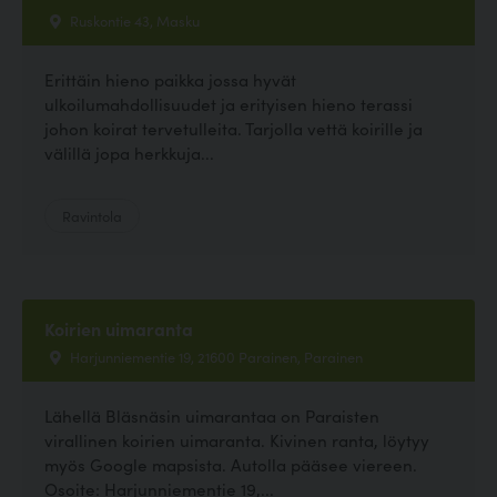
Ruskontie 43, Masku
Erittäin hieno paikka jossa hyvät
ulkoilumahdollisuudet ja erityisen hieno terassi
johon koirat tervetulleita. Tarjolla vettä koirille ja
välillä jopa herkkuja...
Ravintola
Koirien uimaranta
Harjunniementie 19, 21600 Parainen, Parainen
Lähellä Bläsnäsin uimarantaa on Paraisten
virallinen koirien uimaranta. Kivinen ranta, löytyy
myös Google mapsista. Autolla pääsee viereen.
Osoite: Harjunniementie 19,...