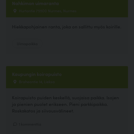
Nahkimon uimaranta
Hurtantie 75500 Nurmes, Nurmes
Hiekkapohjainen ranta, joka on sallittu myös koirille.
Uimapaikka
Kaupungin koirapuisto
Braheantie 14, Lieksa
Koirapuisto puiden keskellä, suojaisa paikka. Isojen
ja pienien puolet erikseen. Pieni parkkipaikka.
Roskakatos ja siivousvälineet.
1 kommenttia