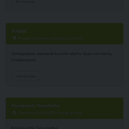
Koirapuisto
Puujoki
Puujoen uimaranta,Hausjärvi, Riihimäki
Uimapaikan vieressä koirille otettu alue rannasta,
hiekkaranta
Uimapaikka
Koirapuisto Tessutarha
Patruunantie 8, 62800 Vimpeli, Vimpeli
Koirapuisto Tessutarha