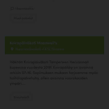
1 kommenttia
Muut palvelut
Koirapäiväkoti Moonwell's
Huppionmäenkatu 4 A 14, Tampere
Häkitön Koirapäiväkoti Tampereen Hervannan
kupeessa vuodesta 2018! Koirapäikky on avoinna
arkisin 07-16. Sopimuksen mukaan tarjoamme myös
hoitolapalveluita, ollen avoinna vuorokauden
ympäri....
Koirahotelli