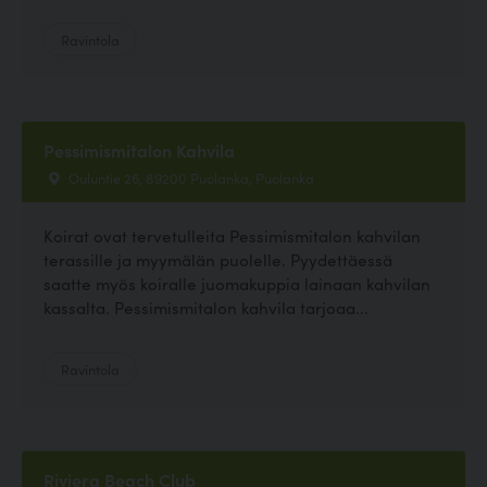
Ravintola
Pessimismitalon Kahvila
Ouluntie 26, 89200 Puolanka, Puolanka
Koirat ovat tervetulleita Pessimismitalon kahvilan
terassille ja myymälän puolelle. Pyydettäessä
saatte myös koiralle juomakuppia lainaan kahvilan
kassalta. Pessimismitalon kahvila tarjoaa...
Ravintola
Riviera Beach Club