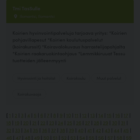
Tmi TasSulle
Ilomantsi, Ilomantsi
Koirien hyvinvointipalveluja tarjoava yritys: *Koirien
pohjavillapesut *Koirien koulutuspalvelut
(koirakurssit) *Koiravalokuvaus harrastelijapohjalta
*Koirien raakaruokintaohjaus *Lemmikkiruuat Tessu
tuotteiden jälleenmyynti
Hyvinvointi ja hoitolat
Koirakoulu
Muut palvelut
Koirakuvaaja
[
1
|
2
|
3
|
4
|
5
|
6
|
7
|
8
|
9
|
10
|
11
|
12
|
13
|
14
|
15
|
16
|
17
|
18
|
19
|
20
|
21
|
22
|
23
|
24
|
25
|
26
|
27
|
28
|
29
|
30
|
31
|
32
|
33
|
34
|
35
|
36
|
37
|
38
|
39
|
40
|
41
|
42
|
43
|
44
|
45
|
46
|
47
|
48
|
49
|
50
|
51
|
52
|
53
|
54
|
55
|
56
|
57
|
58
|
59