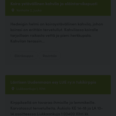
Koira ystävällinen kahvila ja eläintarvikepuoti
Vanhatie 2, Juuka
Hedwigin helmi on koiraystävällinen kahvila, johon
koirasi on erittäin tervetullut. Kahvilassa koiralle
tarjoillaan raikasta vettä ja pieni herkkupala.
Kahvilan terassin...
Eläinkauppa
Ravintola
Läntisen Uudenmaan esy LUE ry:n tukikirppis
Liukkaankuja 1, Vihti
Kirppiksellä on tavaraa ihmisille ja lemmikeille.
Karvatassut tervetulleita. Aukiolo KE 14-18 ja LA 10-
14 osoitteessa Liukkaankuja 1 03400 Vihti kk