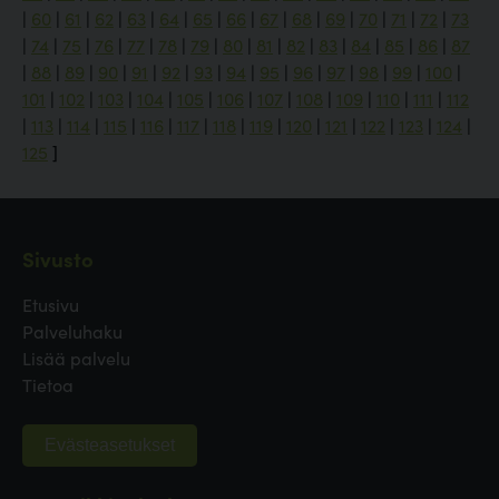
|
60
|
61
|
62
|
63
|
64
|
65
|
66
|
67
|
68
|
69
|
70
|
71
|
72
|
73
|
74
|
75
|
76
|
77
|
78
|
79
|
80
|
81
|
82
|
83
|
84
|
85
|
86
|
87
|
88
|
89
|
90
|
91
|
92
|
93
|
94
|
95
|
96
|
97
|
98
|
99
|
100
|
101
|
102
|
103
|
104
|
105
|
106
|
107
|
108
|
109
|
110
|
111
|
112
|
113
|
114
|
115
|
116
|
117
|
118
|
119
|
120
|
121
|
122
|
123
|
124
|
125
]
Sivusto
Etusivu
Palveluhaku
Lisää palvelu
Tietoa
Evästeasetukset