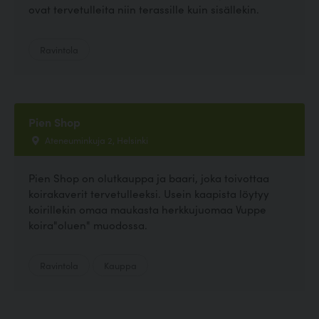
ovat tervetulleita niin terassille kuin sisällekin.
Ravintola
Pien Shop
Ateneuminkuja 2, Helsinki
Pien Shop on olutkauppa ja baari, joka toivottaa
koirakaverit tervetulleeksi. Usein kaapista löytyy
koirillekin omaa maukasta herkkujuomaa Vuppe
koira"oluen" muodossa.
Ravintola
Kauppa