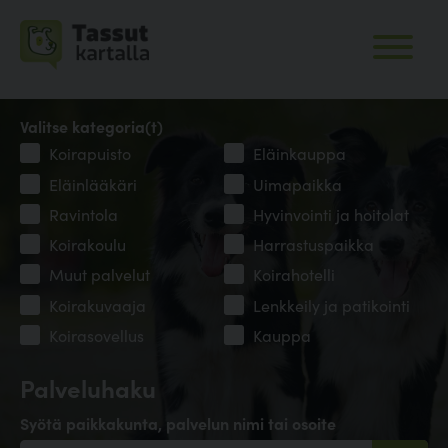
Valitse kategoria(t)
Koirapuisto
Eläinkauppa
Eläinlääkäri
Uimapaikka
Ravintola
Hyvinvointi ja hoitolat
Koirakoulu
Harrastuspaikka
Muut palvelut
Koirahotelli
Koirakuvaaja
Lenkkeily ja patikointi
Koirasovellus
Kauppa
Palveluhaku
Syötä paikkakunta, palvelun nimi tai osoite