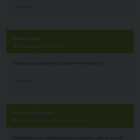
Ravintola
Skiffer Kallio
Fleminginkatu 8, Helsinki
Liuskoja ja salaatteja. Koirat tervetulleita.
Ravintola
Nooran Viinibaari
Raatihuoneenkatu 8, Hämeenlinna
Hämeenlinnan keskustassa viinibaari, jonne koirat