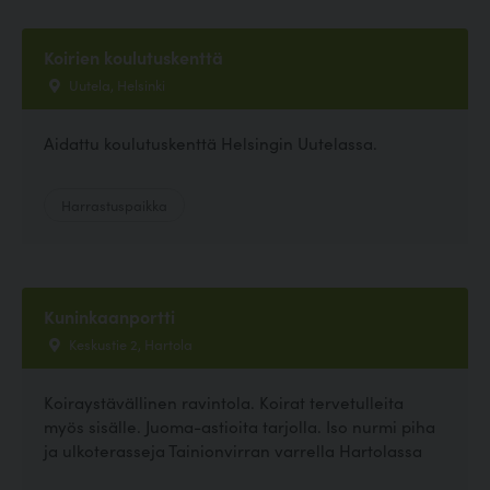
Koirien koulutuskenttä
Uutela, Helsinki
Aidattu koulutuskenttä Helsingin Uutelassa.
Harrastuspaikka
Kuninkaanportti
Keskustie 2, Hartola
Koiraystävällinen ravintola. Koirat tervetulleita
myös sisälle. Juoma-astioita tarjolla. Iso nurmi piha
ja ulkoterasseja Tainionvirran varrella Hartolassa