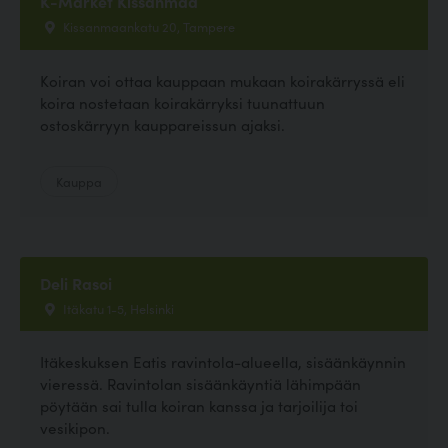
K-Market Kissanmaa
Kissanmaankatu 20, Tampere
Koiran voi ottaa kauppaan mukaan koirakärryssä eli
koira nostetaan koirakärryksi tuunattuun
ostoskärryyn kauppareissun ajaksi.
Kauppa
Deli Rasoi
Itäkatu 1-5, Helsinki
Itäkeskuksen Eatis ravintola-alueella, sisäänkäynnin
vieressä. Ravintolan sisäänkäyntiä lähimpään
pöytään sai tulla koiran kanssa ja tarjoilija toi
vesikipon.