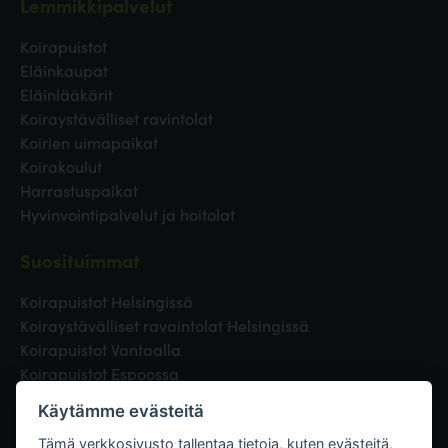
Lemmikkipalvelut
Koirapuistot
Eläinkaupat
Eläinlääkärit
Koiraystävälliset ravintolat
Koirien uimapaikat
Koirakoulut
Harrastuspaikat
Hyvinvointipalvelut ja hoitolat
Suosituimmat
Koirapuistot Helsingissä
Koiraystävälliset ravaintolat Helsingissä
Koirapuistot Vantaalla
Koirapuistot Espoossa
Koirapuistot Turussa
Käytämme evästeitä
Eläinlääkäri Helsingissä
Koirapuistot Tampereella
Tämä verkkosivusto tallentaa tietoja, kuten evästeitä,