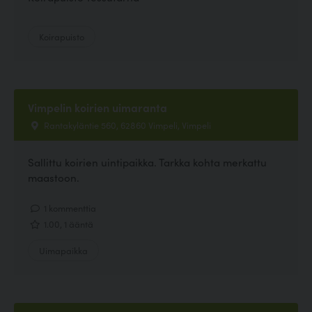
Koirapuisto
Vimpelin koirien uimaranta
Rantakyläntie 560, 62860 Vimpeli, Vimpeli
Sallittu koirien uintipaikka. Tarkka kohta merkattu
maastoon.
1 kommenttia
1.00, 1 ääntä
Uimapaikka