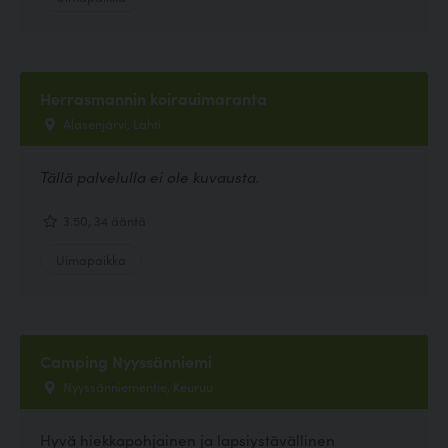
Herrasmannin koirauimaranta
Alasenjärvi, Lahti
Tällä palvelulla ei ole kuvausta.
3.50, 34 ääntä
Uimapaikka
Camping Nyyssänniemi
Nyyssänniementie, Keuruu
Hyvä hiekkapohjainen ja lapsiystävällinen