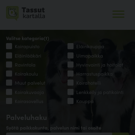
Valitse kategoria(t)
Koirapuisto
Eläinkauppa
Eläinlääkäri
Uimapaikka
Ravintola
Hyvinvointi ja hoitolat
Koirakoulu
Harrastuspaikka
Muut palvelut
Koirahotelli
Koirakuvaaja
Lenkkeily ja patikointi
Koirasovellus
Kauppa
Palveluhaku
Syötä paikkakunta, palvelun nimi tai osoite