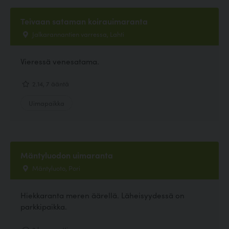
Teivaan sataman koirauimaranta
Jalkarannantien varressa, Lahti
Vieressä venesatama.
2.14, 7 ääntä
Uimapaikka
Mäntyluodon uimaranta
Mäntyluoto, Pori
Hiekkaranta meren äärellä. Läheisyydessä on
parkkipaikka.
2 kommenttia