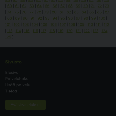
|
60
|
61
|
62
|
63
|
64
|
65
|
66
|
67
|
68
|
69
|
70
|
71
|
72
|
73
|
74
|
75
|
76
|
77
|
78
|
79
|
80
|
81
|
82
|
83
|
84
|
85
|
86
|
87
|
88
|
89
|
90
|
91
|
92
|
93
|
94
|
95
|
96
|
97
|
98
|
99
|
100
|
101
|
102
|
103
|
104
|
105
|
106
|
107
|
108
|
109
|
110
|
111
|
112
|
113
|
114
|
115
|
116
|
117
|
118
|
119
|
120
|
121
|
122
|
123
|
124
|
125
]
Sivusto
Etusivu
Palveluhaku
Lisää palvelu
Tietoa
Evästeasetukset