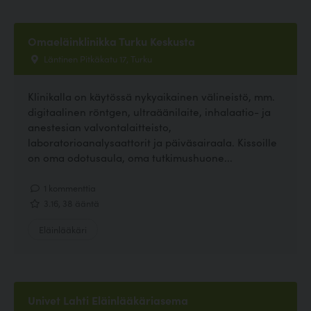
Omaeläinklinikka Turku Keskusta
Läntinen Pitkäkatu 17, Turku
Klinikalla on käytössä nykyaikainen välineistö, mm.
digitaalinen röntgen, ultraäänilaite, inhalaatio- ja
anestesian valvontalaitteisto,
laboratorioanalysaattorit ja päiväsairaala. Kissoille
on oma odotusaula, oma tutkimushuone...
1 kommenttia
3.16, 38 ääntä
Eläinlääkäri
Univet Lahti Eläinlääkäriasema