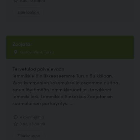
3.50, 10 ääntä
Eläinlääkäri
Zoojatar
Kustavintie 4, Turku
Tervetuloa palvelevaan
lemmikkieläinliikkeeseemme Turun Suikkilaan.
Vuosikymmenien kokemuksella osaamme auttaa
sinua löytämään lemmikkiruoat ja -tarvikkeet
lemmikillesi. Lemmikkieläinkeskus Zoojatar on
suomalainen perheyritys. ...
4 kommenttia
3.52, 23 ääntä
Eläinkauppa