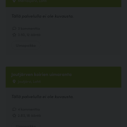
Merrasjärvi, Lahti
Tällä palvelulla ei ole kuvausta.
3 kommenttia
3.50, 12 ääntä
Uimapaikka
Joutjärven koirien uimaranta
Joutjärvi, Lahti
Tällä palvelulla ei ole kuvausta.
4 kommenttia
2.83, 18 ääntä
Uimapaikka