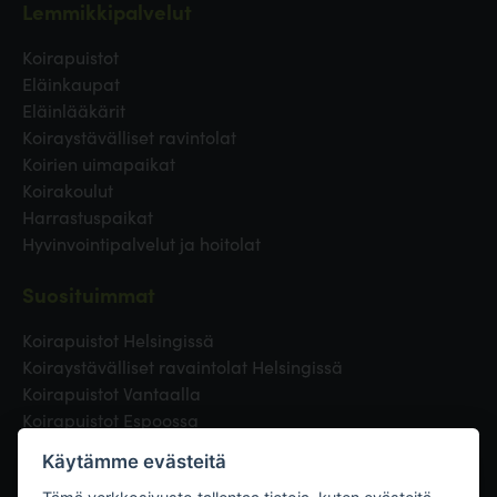
Lemmikkipalvelut
Koirapuistot
Eläinkaupat
Eläinlääkärit
Koiraystävälliset ravintolat
Koirien uimapaikat
Koirakoulut
Harrastuspaikat
Hyvinvointipalvelut ja hoitolat
Suosituimmat
Koirapuistot Helsingissä
Koiraystävälliset ravaintolat Helsingissä
Koirapuistot Vantaalla
Koirapuistot Espoossa
Koirapuistot Turussa
Käytämme evästeitä
Eläinlääkäri Helsingissä