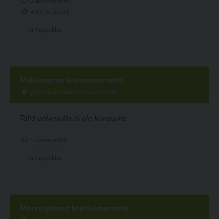
4.07, 15 ääntä
Uimapaikka
Myllysaaren koirauimaranta
Jalkarannantien varressa, Lahti
Tällä palvelulla ei ole kuvausta.
1 kommenttia
Uimapaikka
Merrasjärven koirauimaranta