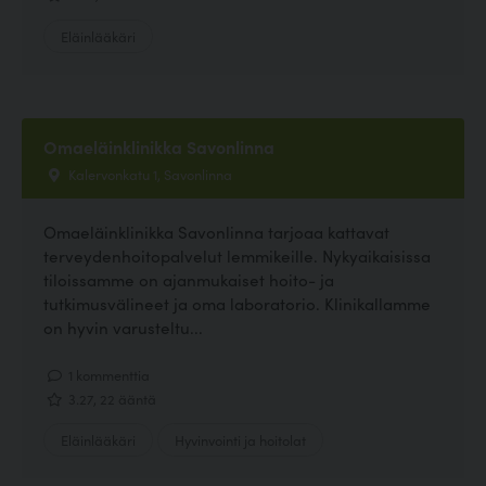
Eläinlääkäri
Omaeläinklinikka Savonlinna
Kalervonkatu 1, Savonlinna
Omaeläinklinikka Savonlinna tarjoaa kattavat
terveydenhoitopalvelut lemmikeille. Nykyaikaisissa
tiloissamme on ajanmukaiset hoito- ja
tutkimusvälineet ja oma laboratorio. Klinikallamme
on hyvin varusteltu...
1 kommenttia
3.27, 22 ääntä
Eläinlääkäri
Hyvinvointi ja hoitolat