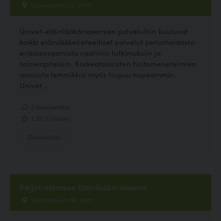
Launeenkatu 12, Lahti
Univet-eläinlääkäriasemien palveluihin kuuluvat
kaikki eläinlääketieteelliset palvelut perushoidosta
erikoisosaamista vaativiin tutkimuksiin ja
toimenpiteisiin. Korkeatasoisten hoitomenetelmien
ansiosta lemmikkisi myös toipuu nopeammin.
Univet...
3 kommenttia
2.81, 21 ääntä
Eläinlääkäri
Päijät-Hämeen Eläinlääkäriasema
Saimaankatu 18, Lahti