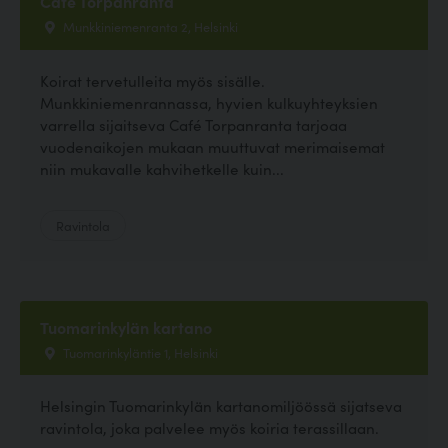
Cafe Torpanranta
Munkkiniemenranta 2, Helsinki
Koirat tervetulleita myös sisälle.
Munkkiniemenrannassa, hyvien kulkuyhteyksien
varrella sijaitseva Café Torpanranta tarjoaa
vuodenaikojen mukaan muuttuvat merimaisemat
niin mukavalle kahvihetkelle kuin...
Ravintola
Tuomarinkylän kartano
Tuomarinkyläntie 1, Helsinki
Helsingin Tuomarinkylän kartanomiljöössä sijatseva
ravintola, joka palvelee myös koiria terassillaan.