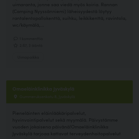
uimaranta, jonne saa viedä myös koiria. Rannan
(Camping Nyyssänniemi) läheisyydestä löytyy
rantalentopallokenttä, suihku, leikkikenttä, ravintola,
wc/käymälä,...
1 kommenttia
2.67, 3 ääntä
Uimapaikka
Omaeläinklinikka Jyväskylä
Gummeruksenkatu 8, Jyväskylä
Pieneläinten eläinlääkäripalvelut,
hyvinvointipalvelut sekä myymälä. Päivystämme
vuoden jokaisena päivänä!Omaeläinklinikka
Jyväskylä tarjoaa kattavat terveydenhoitopalvelut