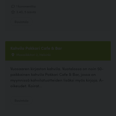
1 kommenttia
3.40, 5 ääntä
Ravintola
Kahvila Pokkari Cafe & Bar
Mosaiikkitori 2, Helsinki
Vuosaaren kirjaston kahvila. Vuotalossa on noin 50-
paikkainen kahvila Pokkari Cafe & Bar, jossa on
myynnissä kahvilatuotteiden lisäksi myös kirjoja. A-
oikeudet. Koirat...
Ravintola