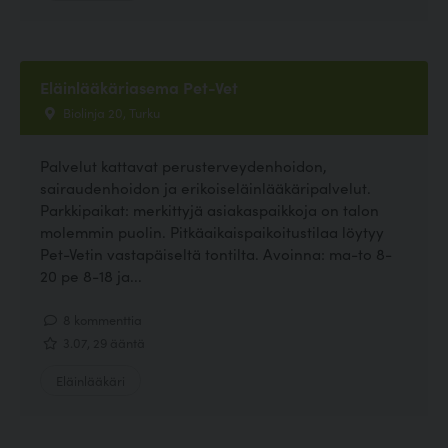
Eläinlääkäriasema Pet-Vet
Biolinja 20, Turku
Palvelut kattavat perusterveydenhoidon,
sairaudenhoidon ja erikoiseläinlääkäripalvelut.
Parkkipaikat: merkittyjä asiakaspaikkoja on talon
molemmin puolin. Pitkäaikaispaikoitustilaa löytyy
Pet-Vetin vastapäiseltä tontilta. Avoinna: ma-to 8-
20 pe 8-18 ja...
8 kommenttia
3.07, 29 ääntä
Eläinlääkäri