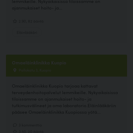
lemmikeille. Nykyaikaisissa tiloissamme on
ajanmukaiset hoito- ja...
2.90, 82 ääntä
Eläinlääkäri
Omaeläinklinikka Kuopio
Pallokatu 3, Kuopio
Omaeläinklinikka Kuopio tarjoaa kattavat
terveydenhoitopalvelut lemmikeille. Nykyaikaisissa
tiloissamme on ajanmukaiset hoito- ja
tutkimusvälineet ja oma laboratorio.Eläinlääkäriin
pääsee Omaeläinklinikka Kuopiossa yötä...
3 kommenttia
3.50, 20 ääntä