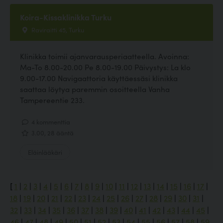
Koira-Kissaklinikka Turku
Raviraitti 45, Turku
Klinikka toimii ajanvarausperiaatteella. Avoinna:
Ma-To 8.00-20.00 Pe 8.00-19.00 Päivystys: La klo
9.00-17.00 Navigaattoria käyttäessäsi klinikka
saattaa löytya paremmin osoitteella Vanha
Tampereentie 233.
4 kommenttia
3.00, 28 ääntä
Eläinlääkäri
[
1
|
2
|
3
|
4
|
5
|
6
|
7
|
8
|
9
|
10
|
11
|
12
|
13
|
14
|
15
|
16
|
17
|
18
|
19
|
20
|
21
|
22
|
23
|
24
|
25
|
26
|
27
|
28
|
29
|
30
|
31
|
32
|
33
|
34
|
35
|
36
|
37
|
38
|
39
|
40
|
41
|
42
|
43
|
44
|
45
|
46
|
47
|
48
|
49
|
50
|
51
|
52
|
53
|
54
|
55
|
56
|
57
|
58
|
59