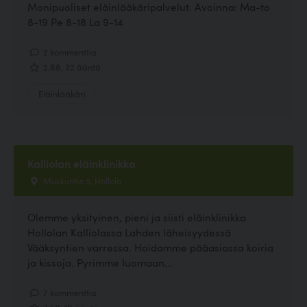
Monipuoliset eläinlääkäripalvelut. Avoinna: Ma-to
8-19 Pe 8-18 La 9-14
2 kommenttia
2.88, 32 ääntä
Eläinlääkäri
Kalliolan eläinklinikka
Muskuntie 5, Hollola
Olemme yksityinen, pieni ja siisti eläinklinikka
Hollolan Kalliolassa Lahden läheisyydessä
Vääksyntien varressa. Hoidamme pääasiassa koiria
ja kissoja. Pyrimme luomaan...
7 kommenttia