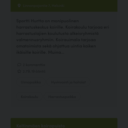
Linnanpajantie 7, Helsinki
Sportti Hurtta on monipuolinen
harrastuskeskus koirille. Koirakoulu tarjoaa eri
harrastuslajien koulutusta alkeisryhmistä
valmennusryhmiin. Koirauimala tarjoaa
omatoimista sekä ohjattua uintia kaiken
ikäisille koirille. Muina...
2 kommenttia
2.79, 19 ääntä
Uimapaikka
Hyvinvointi ja hoitolat
Koirakoulu
Harrastuspaikka
Keltinmäen koirapuisto