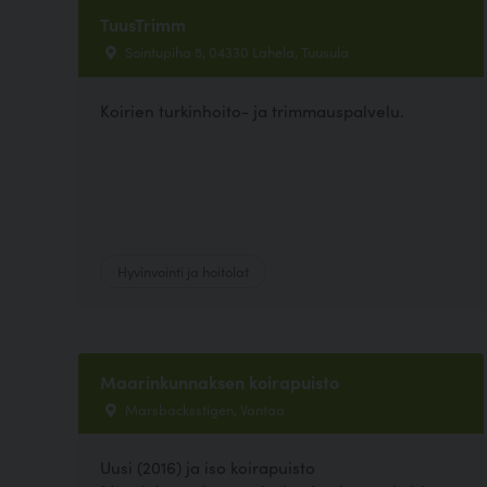
TuusTrimm
Sointupiha 5, 04330 Lahela, Tuusula
Koirien turkinhoito- ja trimmauspalvelu.
Hyvinvointi ja hoitolat
Maarinkunnaksen koirapuisto
Marsbacksstigen, Vantaa
Uusi (2016) ja iso koirapuisto