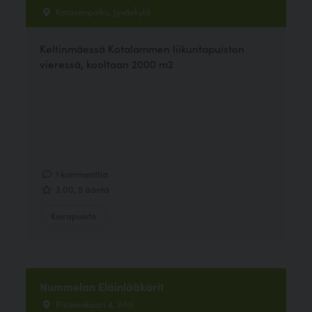
Kotasenpolku, Jyväskylä
Keltinmäessä Kotalammen liikuntapuiston
vieressä, kooltaan 2000 m2
1 kommenttia
3.00, 5 ääntä
Koirapuisto
Nummelan Eläinlääkärit
Pisteenkaari 4, Vihti