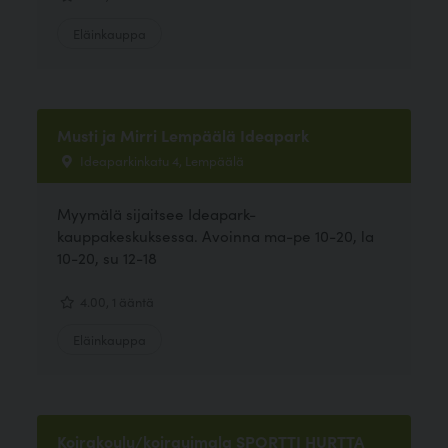
Eläinkauppa
Musti ja Mirri Lempäälä Ideapark
Ideaparkinkatu 4, Lempäälä
Myymälä sijaitsee Ideapark-
kauppakeskuksessa. Avoinna ma-pe 10-20, la
10-20, su 12-18
4.00, 1 ääntä
Eläinkauppa
Koirakoulu/koirauimala SPORTTI HURTTA