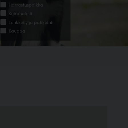
Harrastuspaikka
Koirahotelli
Lenkkeily ja patikointi
Kauppa