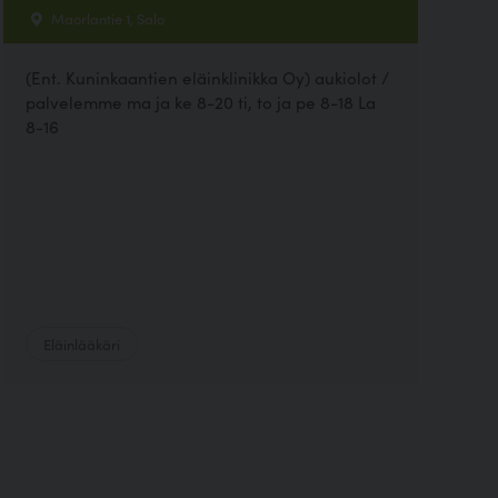
Maorlantie 1, Salo
(Ent. Kuninkaantien eläinklinikka Oy) aukiolot /
palvelemme ma ja ke 8-20 ti, to ja pe 8-18 La
8-16
Eläinlääkäri