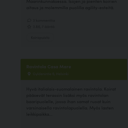
Maarinkunnaksessa. Isojen ja pienten koirien
aitaus ja molemmilla puolilla agility-esteitä.
3 kommenttia
3.86, 7 ääntä
Koirapuisto
Ravintola Casa Mare
Gyldenintie 6, Helsinki
Hyvä italialais-suomalainen ravintola. Koirat
pääsevät terassin lisäksi myös ravintolan
baaripuolelle, jossa ihan samat ruoat kuin
varsinaisella ravintolapuolella. Myös lasten
leikkipaikka...