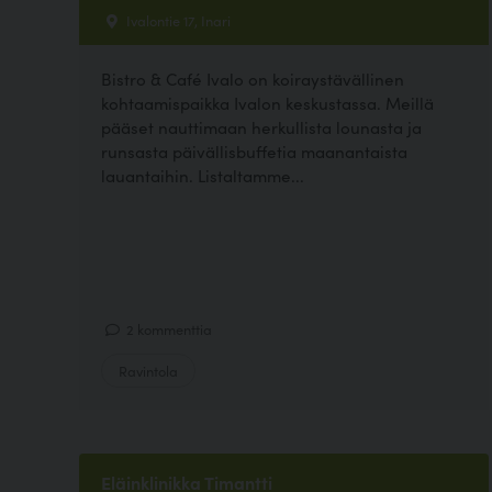
Ivalontie 17, Inari
Bistro & Café Ivalo on koiraystävällinen
kohtaamispaikka Ivalon keskustassa. Meillä
pääset nauttimaan herkullista lounasta ja
runsasta päivällisbuffetia maanantaista
lauantaihin. Listaltamme...
2 kommenttia
Ravintola
Eläinklinikka Timantti