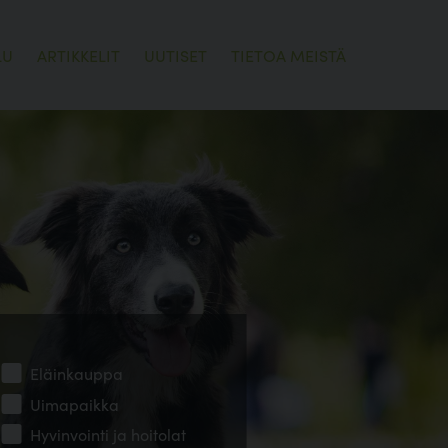
LU
ARTIKKELIT
UUTISET
TIETOA MEISTÄ
Eläinkauppa
Uimapaikka
Hyvinvointi ja hoitolat