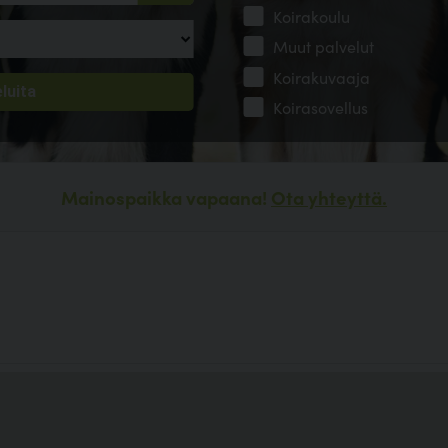
Koirakoulu
Muut palvelut
Koirakuvaaja
Koirasovellus
Mainospaikka vapaana!
Ota yhteyttä.