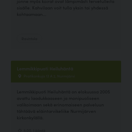
jonne myös koirat ovat lämpimästi tervetulleita
sisälle. Kahvilaan voit tulla yksin tai yhdessä
kohtaamaan...
Ravintola
Lemmikkipuoti Heiluhäntä
Pratikankuja 13 A 2, Nurmijärvi
Lemmikkipuoti Heiluhäntä on elokuussa 2005
avattu laadukkaaseen ja monipuoliseen
valikoimaan sekä erinomaiseen palveluun
tähtäävä eläintarvikeliike Nurmijärven
kirkonkylällä.
5.00, 1 ääntä