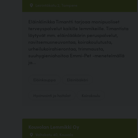
Leirintäkatu 2, Tampere
Eläinklinikka Timantti tarjoaa monipuoliset
terveyspalvelut kaikille lemmikeille. Timantista
löytyvät mm. eläinlääkärin peruspalvelut,
ravitsemusneuvontaa, koirakoulutusta,
urheilukoirahierontaa, trimmausta,
suuhygieniahoitoa Emmi-Pet -menetelmällä
ja...
Eläinkauppa
Eläinlääkäri
Hyvinvointi ja hoitolat
Koirakoulu
Kouvolan Lemmikki Oy
Valtakatu 40, Kouvola