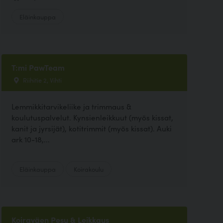
Eläinkauppa
T:mi PawTeam
Riihitie 2, Vihti
Lemmikkitarvikeliike ja trimmaus &
koulutuspalvelut. Kynsienleikkuut (myös kissat,
kanit ja jyrsijät), kotitrimmit (myös kissat). Auki
ark 10-18,...
Eläinkauppa
Koirakoulu
Koiraväen Pesu & Leikkaus