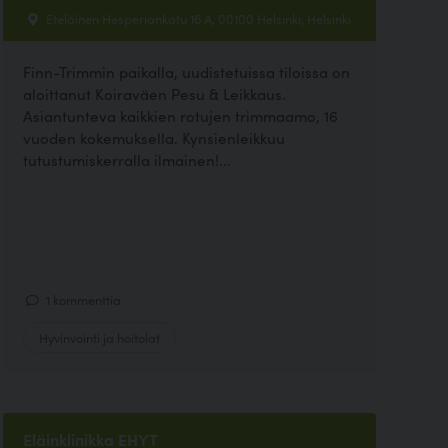
Eteläinen Hesperiankatu 16 A, 00100 Helsinki, Helsinki
Finn-Trimmin paikalla, uudistetuissa tiloissa on
aloittanut Koiraväen Pesu & Leikkaus.
Asiantunteva kaikkien rotujen trimmaamo, 16
vuoden kokemuksella. Kynsienleikkuu
tutustumiskerralla ilmainen!...
1 kommenttia
Hyvinvointi ja hoitolat
Eläinklinikka EHYT