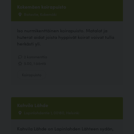
Kokemäen koirapuisto
Ratastie, Kokemäki
Iso nurmikenttäinen koirapuisto. Matalat ja
huterat aidat joista hyppivät koirat voivat tulla
herkästi yli.
2 kommenttia
5.00, 1 ääntä
Koirapuisto
Kahvila Lähde
Lapinlahdentie 1, 00180, Helsinki
Kahvila Lähde on Lapinlahden Lähteen sydän,