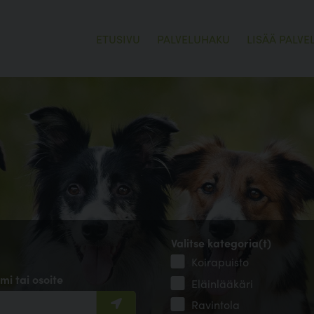
ETUSIVU
PALVELUHAKU
LISÄÄ PALVE
Valitse kategoria(t)
Koirapuisto
mi tai osoite
Eläinlääkäri
Ravintola