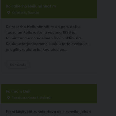
Koirakerho Heiluhännät ry
Kellokoski, Tuusula
Koirakerho Heiluhännät ry on perustettu
Tuusulan Kellokoskella vuonna 1996 ja
toimintamme on edelleen hyvin aktiivista.
Koulutustarjontaamme kuuluu tottelevaisuus-
ja agilitykoulutusta. Koulutusten...
Koirakoulu
Farmors Deli
Topeliuksenkatu 3, Helsinki
Pieni käsityötä kunnioittava deli-kahvila, johon