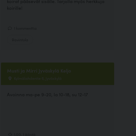
koirat pääsevät sisälle. Tarjolla myös herkkuja
koirille!
1 kommenttia
Ravintola
Musti ja Mirri Jyväskylä Keljo
Kylmälahdentie 6, Jyväskylä
Avoinna ma-pe 9-20, la 10-18, su 12-17
1.00, 1 ääntä