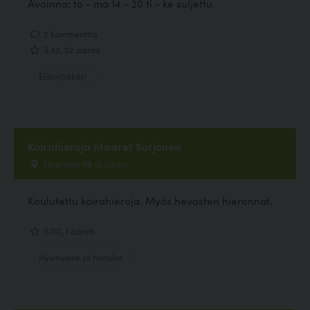
Avoinna: to - ma 14 - 20 ti - ke suljettu.
2 kommenttia
3.42, 52 ääntä
Eläinlääkäri
Koirahieroja Maaret Sorjonen
Liperintie 98 d, Liperi
Koulutettu koirahieroja. Myös hevosten hieronnat.
5.00, 1 ääntä
Hyvinvointi ja hoitolat