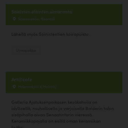
Soinisten eläinten uimaranta
Soiniementie, Naantali
Lähellä myös Soinistentien koirapuisto.
Uimapaikka
Art@cafe
Helenankatu 4, Helsinki
Galleria Ajatuksenpoikasen kesäkahvila on
idyllisellä, rauhallisella ja varjoisalla Balderin talon
sisäpihalla aivan Senaatintorin vieressä.
Keramiikkapajalla on esillä oman keramiikan
lisäksi...