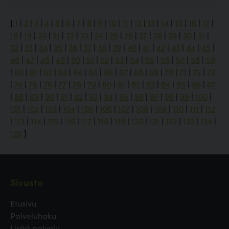
[
1
|
2
|
3
|
4
|
5
|
6
|
7
|
8
|
9
|
10
|
11
|
12
|
13
|
14
|
15
|
16
|
17
|
18
|
19
|
20
|
21
|
22
|
23
|
24
|
25
|
26
|
27
|
28
|
29
|
30
|
31
|
32
|
33
|
34
|
35
|
36
|
37
|
38
|
39
|
40
|
41
|
42
|
43
|
44
|
45
|
46
|
47
|
48
|
49
|
50
|
51
|
52
|
53
|
54
|
55
|
56
|
57
|
58
|
59
|
60
|
61
|
62
|
63
|
64
|
65
|
66
|
67
|
68
|
69
|
70
|
71
|
72
|
73
|
74
|
75
|
76
|
77
|
78
|
79
|
80
|
81
|
82
|
83
|
84
|
85
|
86
|
87
|
88
|
89
|
90
|
91
|
92
|
93
|
94
|
95
|
96
|
97
|
98
|
99
|
100
|
101
|
102
|
103
|
104
|
105
|
106
|
107
|
108
|
109
|
110
|
111
|
112
|
113
|
114
|
115
|
116
|
117
|
118
|
119
|
120
|
121
|
122
|
123
|
124
|
125
]
Sivusto
Etusivu
Palveluhaku
Lisää palvelu