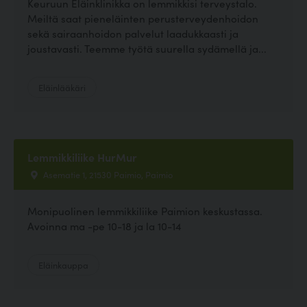
Keuruun Eläinklinikka on lemmikkisi terveystalo.
Meiltä saat pieneläinten perusterveydenhoidon
sekä sairaanhoidon palvelut laadukkaasti ja
joustavasti. Teemme työtä suurella sydämellä ja...
Eläinlääkäri
Lemmikkiliike HurMur
Asematie 1, 21530 Paimio, Paimio
Monipuolinen lemmikkiliike Paimion keskustassa.
Avoinna ma -pe 10-18 ja la 10-14
Eläinkauppa