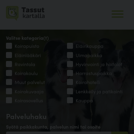
Valitse kategoria(t)
Koirapuisto
Eläinkauppa
Eläinlääkäri
Uimapaikka
Ravintola
Hyvinvointi ja hoitolat
Koirakoulu
Harrastuspaikka
Muut palvelut
Koirahotelli
Koirakuvaaja
Lenkkeily ja patikointi
Koirasovellus
Kauppa
Palveluhaku
Syötä paikkakunta, palvelun nimi tai osoite