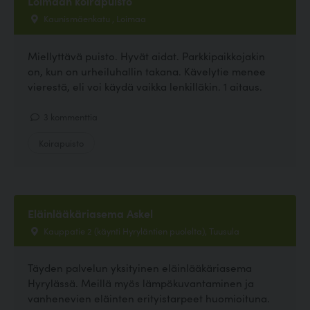
Loimaan koirapuisto
Kaunismäenkatu , Loimaa
Miellyttävä puisto. Hyvät aidat. Parkkipaikkojakin
on, kun on urheiluhallin takana. Kävelytie menee
vierestä, eli voi käydä vaikka lenkilläkin. 1 aitaus.
3 kommenttia
Koirapuisto
Eläinlääkäriasema Askel
Kauppatie 2 (käynti Hyryläntien puolelta), Tuusula
Täyden palvelun yksityinen eläinlääkäriasema
Hyrylässä. Meillä myös lämpökuvantaminen ja
vanhenevien eläinten erityistarpeet huomioituna.