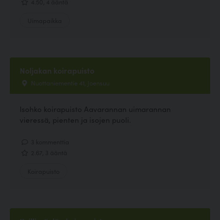
4.50, 4 ääntä
Uimapaikka
Noljakan koirapuisto
Nuottaniementie 41, Joensuu
Isohko koirapuisto Aavarannan uimarannan
vieressä, pienten ja isojen puoli.
3 kommenttia
2.67, 3 ääntä
Koirapuisto