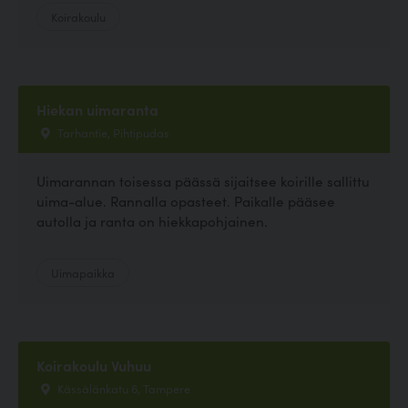
Koirakoulu
Hiekan uimaranta
Tarhantie, Pihtipudas
Uimarannan toisessa päässä sijaitsee koirille sallittu
uima-alue. Rannalla opasteet. Paikalle pääsee
autolla ja ranta on hiekkapohjainen.
Uimapaikka
Koirakoulu Vuhuu
Kässälänkatu 6, Tampere