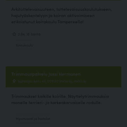
Arkitottelevaisuuteen, tottelevaisuuskoulutukseen,
hajutyöskentelyyn ja koiran aktivoimiseen
erikoistunut koirakoulu Tampereella!
2.94, 18 ääntä
Koirakoulu
Trimmauspalvelu Jussi Hermunen
Sahaajankatu 49, 00880 Helsinki, Helsinki
Trimmaukset kaikille koirille. Näyttelytrimmauksia
monelle terrieri- ja karkeakarvaiselle rodulle.
Hyvinvointi ja hoitolat