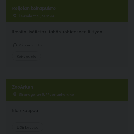
Reijolan koirapuisto
Louhelantie, Joensuu
Ilmoita lisätietosi tähän kohteeseen liittyen.
2 kommenttia
Koirapuisto
ZooArken
Strandgatan 6, Maarianhamina
Eläinkauppa
Eläinkauppa