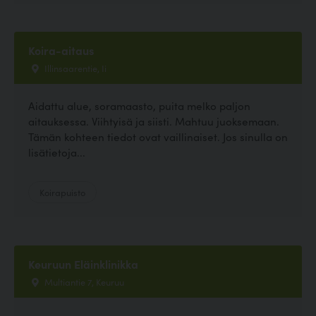
Koira-aitaus
Illinsaarentie, Ii
Aidattu alue, soramaasto, puita melko paljon
aitauksessa. Viihtyisä ja siisti. Mahtuu juoksemaan.
Tämän kohteen tiedot ovat vaillinaiset. Jos sinulla on
lisätietoja...
Koirapuisto
Keuruun Eläinklinikka
Multiantie 7, Keuruu