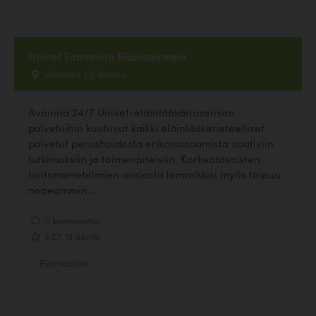
Univet Tammisto Eläinsairaala
Valimotie 29, Vantaa
Avoinna 24/7 Univet-eläinlääkäriasemien
palveluihin kuuluvat kaikki eläinlääketieteelliset
palvelut perushoidosta erikoisosaamista vaativiin
tutkimuksiin ja toimenpiteisiin. Korkeatasoisten
hoitomenetelmien ansiosta lemmikkisi myös toipuu
nopeammin....
11 kommenttia
3.27, 15 ääntä
Eläinlääkäri