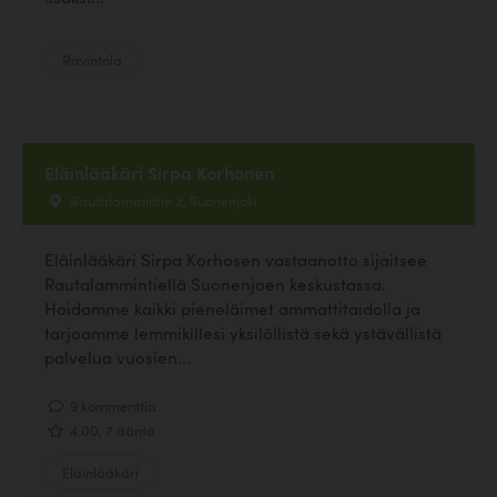
Ravintola
Eläinlääkäri Sirpa Korhonen
Rautalammintie 2, Suonenjoki
Eläinlääkäri Sirpa Korhosen vastaanotto sijaitsee
Rautalammintiellä Suonenjoen keskustassa.
Hoidamme kaikki pieneläimet ammattitaidolla ja
tarjoamme lemmikillesi yksilöllistä sekä ystävällistä
palvelua vuosien...
9 kommenttia
4.00, 7 ääntä
Eläinlääkäri