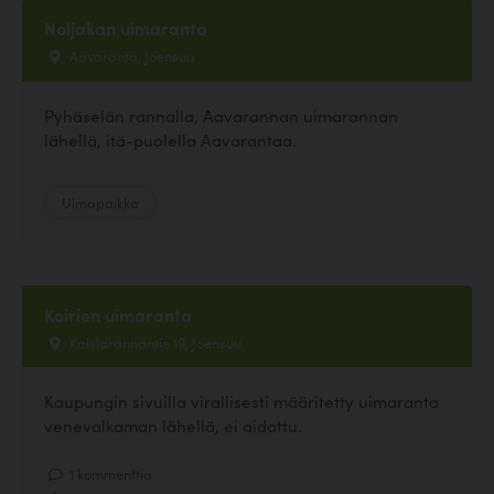
Noljakan uimaranta
Aavaranta, Joensuu
Pyhäselän rannalla, Aavarannan uimarannan
lähellä, itä-puolella Aavarantaa.
Uimapaikka
Koirien uimaranta
Kaislarannantie 19, Joensuu
Kaupungin sivuilla virallisesti määritetty uimaranta
venevalkaman lähellä, ei aidattu.
1 kommenttia