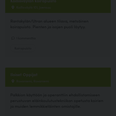
Koillisväylän koirapuisto
Koillisväylä 101, Joensuu
Rantakylän/Utran alueen tilava, metsäinen
koirapuisto. Pienten ja isojen puoli löytyy.
1 kommenttia
Koirapuisto
Iloiset Oppijat
Rovaniemi, Rovaniemi
Palkkion käyttöön ja operanttiin ehdollistamiseen
perustuvan eläinkoulutustekniikan opetusta koirien
ja muiden lemmikkieläinten omistajille.