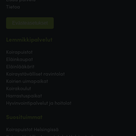
Tietoa
Evästeasetukset
Lemmikkipalvelut
Koirapuistot
Eläinkaupat
Eläinlääkärit
Koiraystävälliset ravintolat
Koirien uimapaikat
Koirakoulut
Harrastuspaikat
Hyvinvointipalvelut ja hoitolat
Suosituimmat
Koirapuistot Helsingissä