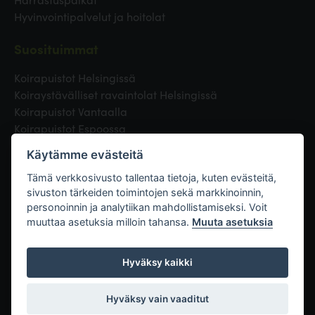
Hyvinvointipalvelut ja hoitolat
Suosituimmat
Koirapuistot Helsingissä
Koiraystävälliset ravaintolat Helsingissä
Koirapuistot Vantaalla
Koirapuistot Espoossa
Koirapuistot Turussa
Käytämme evästeitä
Eläinlääkäri Helsingissä
Koirapuistot Tampereella
Tämä verkkosivusto tallentaa tietoja, kuten evästeitä,
sivuston tärkeiden toimintojen sekä markkinoinnin,
personoinnin ja analytiikan mahdollistamiseksi. Voit
Linkit
muuttaa asetuksia milloin tahansa.
Muuta asetuksia
Hyväksy kaikki
Hyväksy vain vaaditut