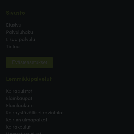
Sivusto
Etusivu
Palveluhaku
Lisää palvelu
Tietoa
Evästeasetukset
Lemmikkipalvelut
Koirapuistot
Eläinkaupat
Eläinlääkärit
Koiraystävälliset ravintolat
Koirien uimapaikat
Koirakoulut
Harrastuspaikat