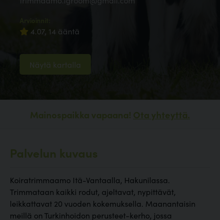
trimmaamo.igroom@gmail.com
Arvioinnit:
4.07, 14 ääntä
Näytä kartalla
Mainospaikka vapaana!
Ota yhteyttä.
Palvelun kuvaus
Koiratrimmaamo Itä-Vantaalla, Hakunilassa.
Trimmataan kaikki rodut, ajeltavat, nypittävät,
leikkattavat 20 vuoden kokemuksella. Maanantaisin
meillä on Turkinhoidon perusteet-kerho, jossa