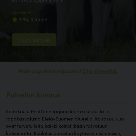
koirakoulu@penitime.fi
Arvioinnit:
3.88, 8 ääntä
Näytä kartalla
Mainospaikka vapaana!
Ota yhteyttä.
Palvelun kuvaus
Koirakoulu PeniTime tarjoaa koirakoulutusta ja
tapakasvatusta Etelä-Suomen alueella. Koirakouluun
ovat tervetulleita kaikki koirat ikään tai rotuun
katsomatta. Koulutus perustuu käyttäytymistieteisiin,