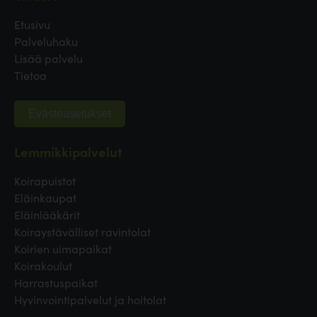
Etusivu
Palveluhaku
Lisää palvelu
Tietoa
Evästeasetukset
Lemmikkipalvelut
Koirapuistot
Eläinkaupat
Eläinlääkärit
Koiraystävälliset ravintolat
Koirien uimapaikat
Koirakoulut
Harrastuspaikat
Hyvinvointipalvelut ja hoitolat