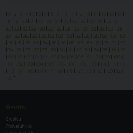
[
1
|
2
|
3
|
4
|
5
|
6
|
7
|
8
|
9
|
10
|
11
|
12
|
13
|
14
|
15
|
16
|
17
|
18
|
19
|
20
|
21
|
22
|
23
|
24
|
25
|
26
|
27
|
28
|
29
|
30
|
31
|
32
|
33
|
34
|
35
|
36
|
37
|
38
|
39
|
40
|
41
|
42
|
43
|
44
|
45
|
46
|
47
|
48
|
49
|
50
|
51
|
52
|
53
|
54
|
55
|
56
|
57
|
58
|
59
|
60
|
61
|
62
|
63
|
64
|
65
|
66
|
67
|
68
|
69
|
70
|
71
|
72
|
73
|
74
|
75
|
76
|
77
|
78
|
79
|
80
|
81
|
82
|
83
|
84
|
85
|
86
|
87
|
88
|
89
|
90
|
91
|
92
|
93
|
94
|
95
|
96
|
97
|
98
|
99
|
100
|
101
|
102
|
103
|
104
|
105
|
106
|
107
|
108
|
109
|
110
|
111
|
112
|
113
|
114
|
115
|
116
|
117
|
118
|
119
|
120
|
121
|
122
|
123
|
124
|
125
]
Sivusto
Etusivu
Palveluhaku
Lisää palvelu