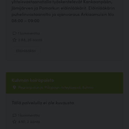
yhteisvastaanotolla työskentelevät Kankaanpään,
Jämijärven ja Pomarkun eläinlääkärit. Eläinlääkärin
puhelinvastaanotto ja ajanvaraus Arkiaamuisin klo
08:00 – 09:00
1 kommenttia
2.88, 26 ääntä
Eläinlääkäri
Kuhmon koirapuisto
Peuranpolun ja Piilopoun risteyksessä, Kuhmo
Tällä palvelulla ei ole kuvausta.
1 kommenttia
4.50, 2 ääntä