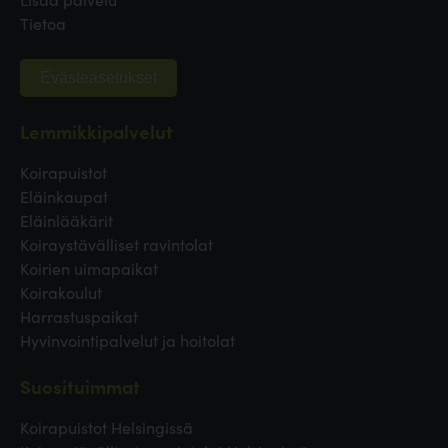
Tietoa
Evästeasetukset
Lemmikkipalvelut
Koirapuistot
Eläinkaupat
Eläinlääkärit
Koiraystävälliset ravintolat
Koirien uimapaikat
Koirakoulut
Harrastuspaikat
Hyvinvointipalvelut ja hoitolat
Suosituimmat
Koirapuistot Helsingissä