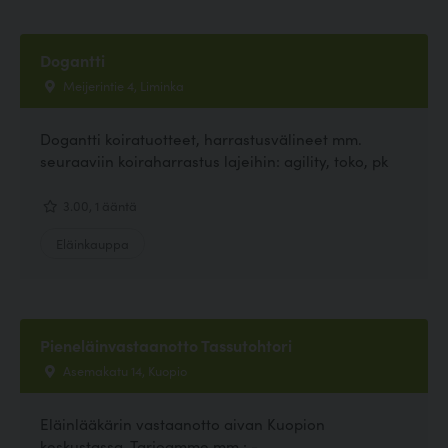
Dogantti
Meijerintie 4, Liminka
Dogantti koiratuotteet, harrastusvälineet mm.
seuraaviin koiraharrastus lajeihin: agility, toko, pk
3.00, 1 ääntä
Eläinkauppa
Pieneläinvastaanotto Tassutohtori
Asemakatu 14, Kuopio
Eläinlääkärin vastaanotto aivan Kuopion
keskustassa. Tarjoamme mm.: -