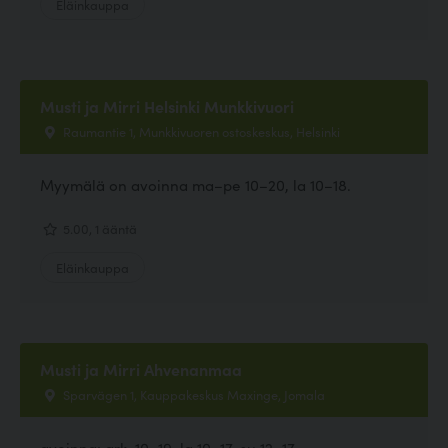
Eläinkauppa
Musti ja Mirri Helsinki Munkkivuori
Raumantie 1, Munkkivuoren ostoskeskus, Helsinki
Myymälä on avoinna ma–pe 10–20, la 10–18.
5.00, 1 ääntä
Eläinkauppa
Musti ja Mirri Ahvenanmaa
Sparvägen 1, Kauppakeskus Maxinge, Jomala
avoinna: ark. 10–19, la 10–17, su 12–17