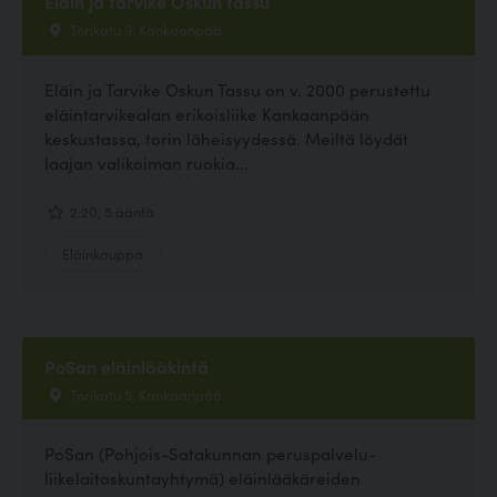
Eläin ja tarvike Oskun tassu
Torikatu 9, Kankaanpää
Eläin ja Tarvike Oskun Tassu on v. 2000 perustettu
eläintarvikealan erikoisliike Kankaanpään
keskustassa, torin läheisyydessä. Meiltä löydät
laajan valikoiman ruokia...
2.20, 5 ääntä
Eläinkauppa
PoSan eläinlääkintä
Torikatu 5, Kankaanpää
PoSan (Pohjois-Satakunnan peruspalvelu-
liikelaitoskuntayhtymä) eläinlääkäreiden