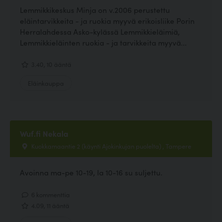
Lemmikkikeskus Minja on v.2006 perustettu
eläintarvikkeita - ja ruokia myyvä erikoisliike Porin
Herralahdessa Asko-kylässä Lemmikkieläimiä,
Lemmikkieläinten ruokia - ja tarvikkeita myyvä...
3.40, 10 ääntä
Eläinkauppa
Wuf.fi Nekala
Kuokkamaantie 2 (käynti Ajokinkujan puolelta) , Tampere
Avoinna ma-pe 10-19, la 10-16 su suljettu.
6 kommenttia
4.09, 11 ääntä