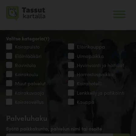
Valitse kategoria(t)
Koirapuisto
Eläinkauppa
Eläinlääkäri
Uimapaikka
Ravintola
Hyvinvointi ja hoitolat
Koirakoulu
Harrastuspaikka
Muut palvelut
Koirahotelli
Koirakuvaaja
Lenkkeily ja patikointi
Koirasovellus
Kauppa
Palveluhaku
Syötä paikkakunta, palvelun nimi tai osoite