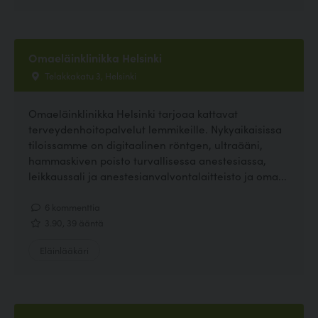
Omaeläinklinikka Helsinki
Telakkakatu 3, Helsinki
Omaeläinklinikka Helsinki tarjoaa kattavat
terveydenhoitopalvelut lemmikeille. Nykyaikaisissa
tiloissamme on digitaalinen röntgen, ultraääni,
hammaskiven poisto turvallisessa anestesiassa,
leikkaussali ja anestesianvalvontalaitteisto ja oma...
6 kommenttia
3.90, 39 ääntä
Eläinlääkäri