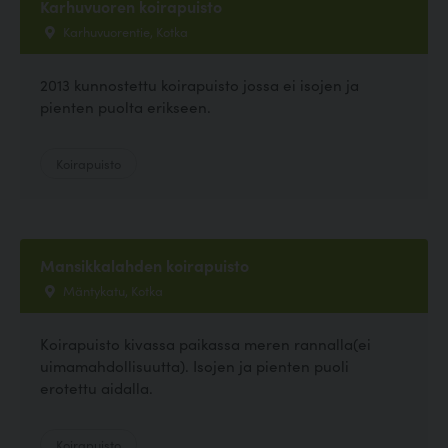
Karhuvuoren koirapuisto
Karhuvuorentie, Kotka
2013 kunnostettu koirapuisto jossa ei isojen ja
pienten puolta erikseen.
Koirapuisto
Mansikkalahden koirapuisto
Mäntykatu, Kotka
Koirapuisto kivassa paikassa meren rannalla(ei
uimamahdollisuutta). Isojen ja pienten puoli
erotettu aidalla.
Koirapuisto