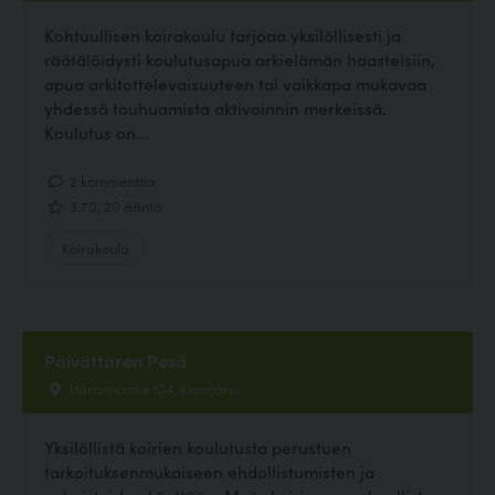
Kohtuullisen koirakoulu tarjoaa yksilöllisesti ja
räätälöidysti koulutusapua arkielämän haasteisiin,
apua arkitottelevaisuuteen tai vaikkapa mukavaa
yhdessä touhuamista aktivoinnin merkeissä.
Koulutus on...
2 kommenttia
3.70, 20 ääntä
Koirakoulu
Päivättären Pesä
Itärannantie 104, Kemijärvi
Yksilöllistä koirien koulutusta perustuen
tarkoituksenmukaiseen ehdollistumisten ja