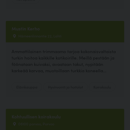
Mustin Kerho
Hämeenlinnantie 22, Lahti
Ammattilainen trimmaamo tarjoa kokonaisvaltaista
turkin hoitoa kaikkille kotikoirille. Meillä pestään ja
föönataan kuivaksi, avaataan takut, nypitään
karkeää karvaa, muotoillaan turkkia koneella...
Eläinkauppa
Hyvinvointi ja hoitolat
Koirakoulu
Kohtuullisen koirakoulu
06100 porvoo, Porvoo