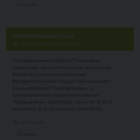
Koirapuisto
Eläinlääkäriasema Animus
Oikokuja 2 (Kelan talo), Hyvinkää
Eläinlääkäriasema PALVELUT Rokotukset,
madotukset, terveystarkastukset ja sirutukset
Sisätaudit Laboratoriotutkimukset
Röntgentutkimukset Kirurgia Hammashoidot
Akupunktiohoidot Viralliset lonkka- ja
kyynärkuvaukset sekä polvitarkastukset
Tuhkauspalvelu Aukioloajat arkisin klo 9-20 ja
lauantaisin 9-14 (ajanvaraus alkaa klo 8)
4.33, 3 ääntä
Eläinlääkäri