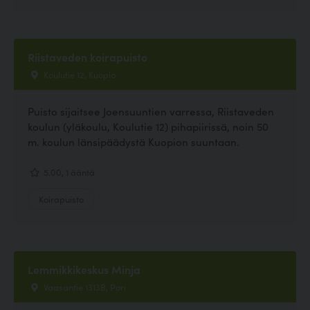
Riistaveden koirapuisto
Koulutie 12, Kuopio
Puisto sijaitsee Joensuuntien varressa, Riistaveden
koulun (yläkoulu, Koulutie 12) pihapiirissä, noin 50
m. koulun länsipäädystä Kuopion suuntaan.
5.00, 1 ääntä
Koirapuisto
Lemmikkikeskus Minja
Vaasantie 1313B, Pori