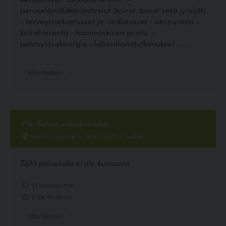
peruseläinlääkäripalvelut (koirat, kissat sekä jyrsijät)
- terveystarkastukset ja -todistukset - akupunktio -
koirahieronta - hammaskiven poisto -
pehmytosakirurgia - laboratoriotutkimukset -...
Eläinlääkäri
Ylä-Savon eläinklinikka
Haukisaarentie 4, 74130 Iisalmi, Iisalmi
Tällä palvelulla ei ole kuvausta.
21 kommenttia
2.44, 41 ääntä
Eläinlääkäri