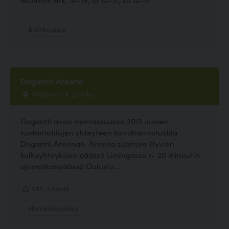
Eläinkauppa
Dogantti Areena
Meijerintie 4, Liminka
Dogantti avasi marraskuussa 2013 uusien
tuotantotilojen yhteyteen koiraharrastustila
Dogantti Areenan. Areena sijaitsee Hyvien
kulkuyhteyksien päässä Limingassa n. 20 minuutin
ajomatkanpäässä Oulusta...
1.50, 4 ääntä
Harrastuspaikka