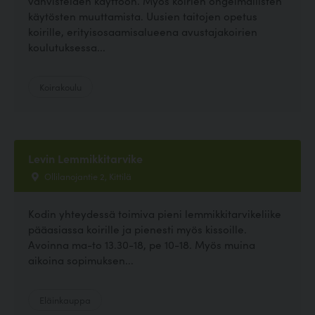
vahvisteiden käyttöön. Myös koirien ongelmallisten
käytösten muuttamista. Uusien taitojen opetus
koirille, erityisosaamisalueena avustajakoirien
koulutuksessa...
Koirakoulu
Levin Lemmikkitarvike
Ollilanojantie 2, Kittilä
Kodin yhteydessä toimiva pieni lemmikkitarvikeliike
pääasiassa koirille ja pienesti myös kissoille.
Avoinna ma-to 13.30-18, pe 10-18. Myös muina
aikoina sopimuksen...
Eläinkauppa